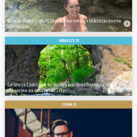
Bila je najbolj seksi ženska na svetu, v bikiniju znova
navdušila
BIBALEZE.SI
Le uro iz Ljubljane se skriva naravni čudež, ki je kot
ustvarjen za družinski izlet
CEKIN.SI