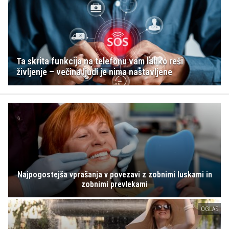
Ta skrita funkcija na telefonu vam lahko reši
življenje – večina ljudi je nima nastavljene
Najpogostejša vprašanja v povezavi z zobnimi luskami in
zobnimi prevlekami
OGLAS