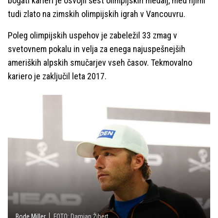
bogati karieri je osvojil šest olimpijskih medalj, med njimi
tudi zlato na zimskih olimpijskih igrah v Vancouvru.
Poleg olimpijskih uspehov je zabeležil 33 zmag v
svetovnem pokalu in velja za enega najuspešnejših
ameriških alpskih smučarjev vseh časov. Tekmovalno
kariero je zaključil leta 2017.
Bode Miller
FOTO: Damjan Žibert