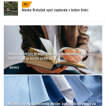
FIT
Alenka Bratušek spet zaplavala v ledeni Kokri
Ideja za poletno branje: Ena najpomembnejših knjig o
življenju, ki jo boste prebrali
NOVICE
Moške srajce za poslovno okolje: kako izbrati pravo za