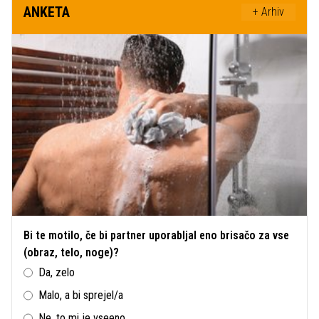
ANKETA
+ Arhiv
Bi te motilo, če bi partner uporabljal eno brisačo za vse
(obraz, telo, noge)?
Da, zelo
Malo, a bi sprejel/a
Ne, to mi je vseeno