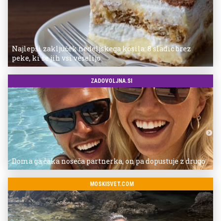
Najlepši zaključek nedeljskega kosila: 8 sladic brez
peke, ki se jih vsi veselijo
ZADOVOLJNA.SI
Doma ga čaka noseča partnerka, on pa dopustuje z drugo
MOSKISVET.COM