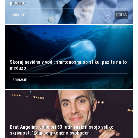
pisarno
OGLAS
NOVICE
Skoraj nevidna v vodi, smrtonosna ob stiku: pazite na to
meduzo
ZDRAVJE
Brat Angeline Jolie pri 53 letih razkril svojo veliko
skrivnost: 'Zdaj sem končno svoboden'