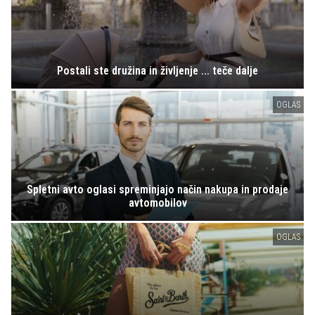
Postali ste družina in življenje ... teče dalje
OGLAS
Spletni avto oglasi spreminjajo način nakupa in prodaje
avtomobilov
OGLAS