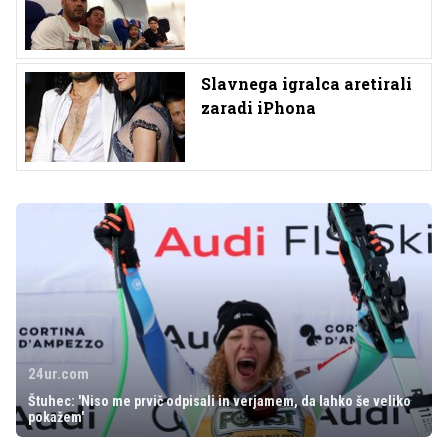
Slavnega igralca aretirali
zaradi iPhona
24ur.com
Štuhec: 'Niso me prvič odpisali in verjamem, da lahko še veliko
pokažem'