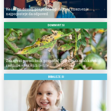
Ko imajo dovolj, preprosto odidejo: to znamenje
najpogosteje da odpoved
DOMINVRT.SI
Zakaj vaš paradižnik propada? Ena napaka lahko uniči
rastline – tako jih rešite
BIBALEZE.SI