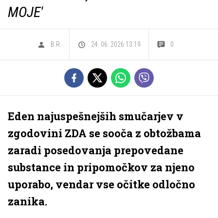
MOJE'
B.R.
24. 06. 2026 13.19
0
Eden najuspešnejših smučarjev v
zgodovini ZDA se sooča z obtožbama
zaradi posedovanja prepovedane
substance in pripomočkov za njeno
uporabo, vendar vse očitke odločno
zanika.