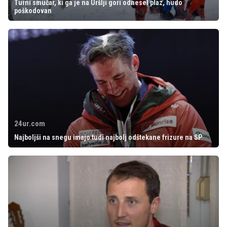
Turni smučar, ki ga je na Uršlji gori odnesel plaz, hudo
poškodovan
24ur.com
Najboljši na snegu imajo tudi najbolj odštekane frizure na SP