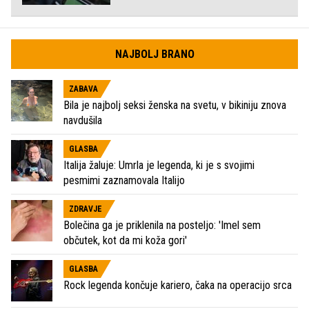
NAJBOLJ BRANO
ZABAVA
Bila je najbolj seksi ženska na svetu, v bikiniju znova
navdušila
GLASBA
Italija žaluje: Umrla je legenda, ki je s svojimi
pesmimi zaznamovala Italijo
ZDRAVJE
Bolečina ga je priklenila na posteljo: 'Imel sem
občutek, kot da mi koža gori'
GLASBA
Rock legenda končuje kariero, čaka na operacijo srca