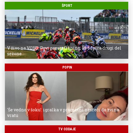
ŠPORT
V živo na VOYO: Prvi prosti trening, ki odpira drugi del
sezone
POPIN
'Še vedno v šoku': igralka v prometni nesreči do zvina
vratu
TV ODDAJE