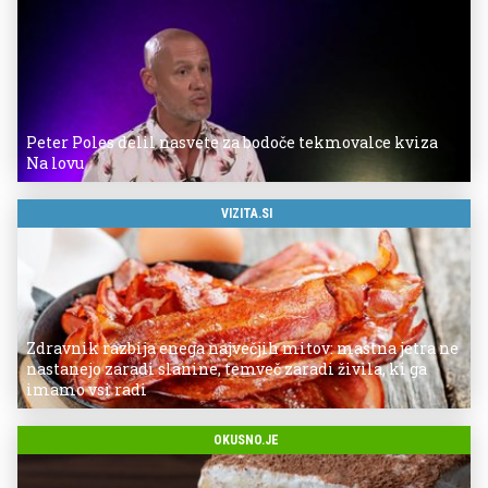
Peter Poles delil nasvete za bodoče tekmovalce kviza
Na lovu
VIZITA.SI
Zdravnik razbija enega največjih mitov: mastna jetra ne
nastanejo zaradi slanine, temveč zaradi živila, ki ga
imamo vsi radi
OKUSNO.JE