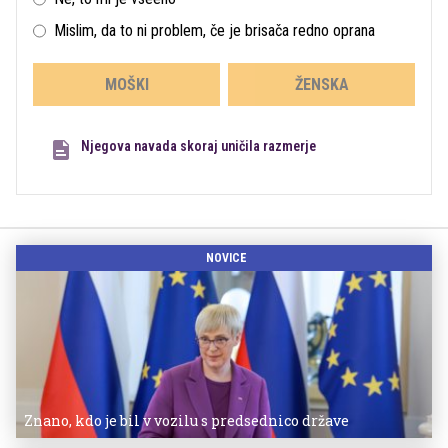
Mislim, da to ni problem, če je brisača redno oprana
MOŠKI
ŽENSKA
Njegova navada skoraj uničila razmerje
NOVICE
Znano, kdo je bil v vozilu s predsednico države