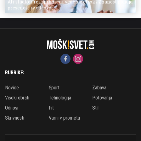
Ali sladkor res spremeni vedenje otrok? Znanost ponuja
presenetljiv odgovor
RUBRIKE:
Novice
Šport
Zabava
Visoki obrati
Tehnologija
Potovanja
Odnosi
Fit
Stil
Skrivnosti
Varni v prometu