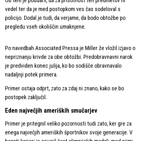
Ob tem je poudaril, da za prisotnost teh predmetov ni
vedel ter da je med postopkom ves čas sodeloval s
policijo. Dodal je tudi, da verjame, da bodo obtožbe po
pregledu vseh okoliščin umaknjene.
Po navedbah Associated Pressa je Miller že vložil izjavo o
nepriznanju krivde za obe obtožbi. Predobravnavni narok
je predviden konec julija, ko bo sodišče obravnavalo
nadaljnji potek primera.
Primer ostaja odprt, zato za zdaj ni znano, kako se bo
postopek zaključil.
Eden največjih ameriških smučarjev
Primer je pritegnil veliko pozornosti tudi zato, ker gre za
enega največjih ameriških športnikov svoje generacije. V