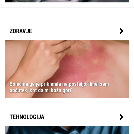
ZDRAVJE
Bolečina ga je priklenila na posteljo: 'Imel sem
občutek, kot da mi koža gori'
TEHNOLOGIJA