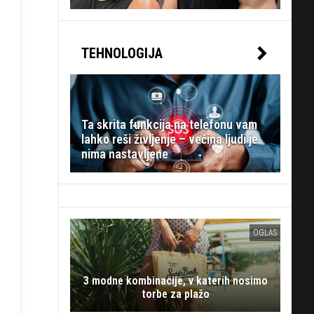
TEHNOLOGIJA
Ta skrita funkcija na telefonu vam
lahko reši življenje – večina ljudi je
nima nastavljene
OGLAS
3 modne kombinacije, v katerih nosimo
torbe za plažo