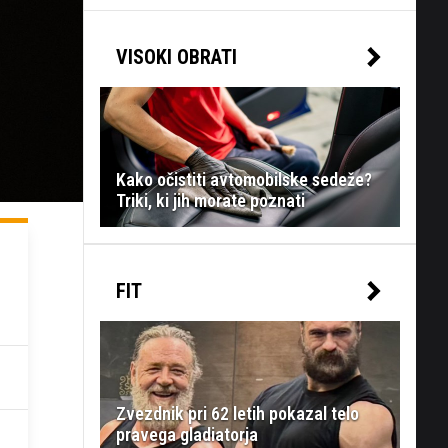
VISOKI OBRATI
Kako očistiti avtomobilske sedeže?
Triki, ki jih morate poznati
FIT
Zvezdnik pri 62 letih pokazal telo
pravega gladiatorja