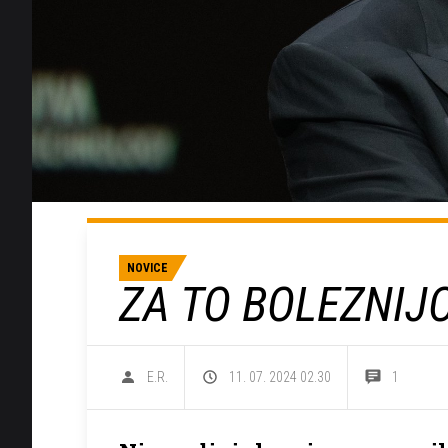
NOVICE
ZA TO BOLEZNIJ
E.R.
11. 07. 2024 02.30
1