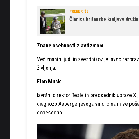
PREBERI ŠE
Članica britanske kraljeve družine
Znane osebnosti z avtizmom
Več znanih ljudi in zvezdnikov je javno razpravl
življenja.
Elon Musk
Izvršni direktor Tesle in predsednik uprave X 
diagnozo Aspergerjevega sindroma in se pošalil 
dobesedno.