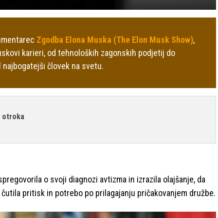
kumentarec
Zgodba Elona Muska (The Elon Musk Show)
,
kovi karieri, od tehnoloških zagonskih podjetij do
l najbogatejši človek na svetu.
a otroka
regovorila o svoji diagnozi avtizma in izrazila olajšanje, da
čutila pritisk in potrebo po prilagajanju pričakovanjem družbe.