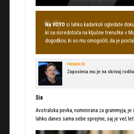
Na VOYO
si lahko kadarkoli ogledate do
ki
se osredotoča na ključne trenutke v Mus
dogodkov, ki so mu omogočili, da je posta
PREBERI ŠE
Zaposlena mu je na skrivaj rodil
Sia
Avstralska pevka, nominirana za grammyja, je sp
lahko danes sama sebe sprejme, saj je več let 