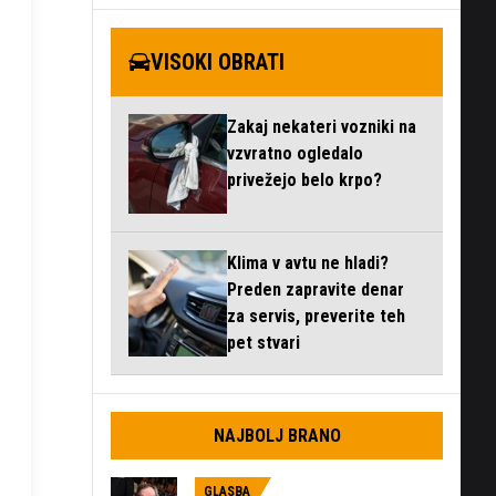
VISOKI OBRATI
Zakaj nekateri vozniki na
vzvratno ogledalo
privežejo belo krpo?
Klima v avtu ne hladi?
Preden zapravite denar
za servis, preverite teh
pet stvari
NAJBOLJ BRANO
GLASBA