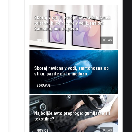
Skoraj 7 od 10 Evropejcev si želi tanek
telefon, ki se razpre v velik zaslon:
Samsung ima odgovor
OGLAS
NOVICE
Skoraj nevidna v vodi, smrtonosna ob
stiku: pazite na to meduzo
ZDRAVJE
Najboljše avto preproge: gumijaste ali
tekstilne?
OGLAS
NOVICE