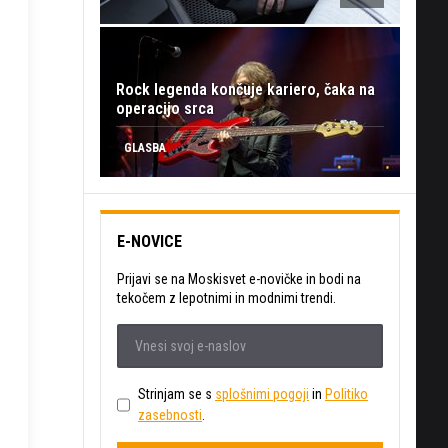
Rock legenda končuje kariero, čaka na
operacijo srca
GLASBA
E-NOVICE
Prijavi se na Moskisvet e-novičke in bodi na
tekočem z lepotnimi in modnimi trendi.
Strinjam se s
splošnimi pogoji
in
Politiko
zasebnosti
.