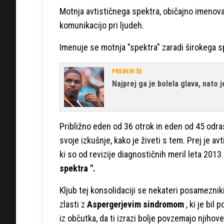
Motnja avtističnega spektra, običajno imeno
komunikacijo pri ljudeh.
Imenuje se motnja "spektra" zaradi širokega s
PREBERI ŠE
Najprej ga je bolela glava, nato j
Približno eden od 36 otrok in eden od 45 odrasl
svoje izkušnje, kako je živeti s tem. Prej je a
ki so od revizije diagnostičnih meril leta 20
spektra ".
Kljub tej konsolidaciji se nekateri posamezniki
zlasti z
Aspergerjevim sindromom
, ki je bil
iz občutka, da ti izrazi bolje povzemajo njihov