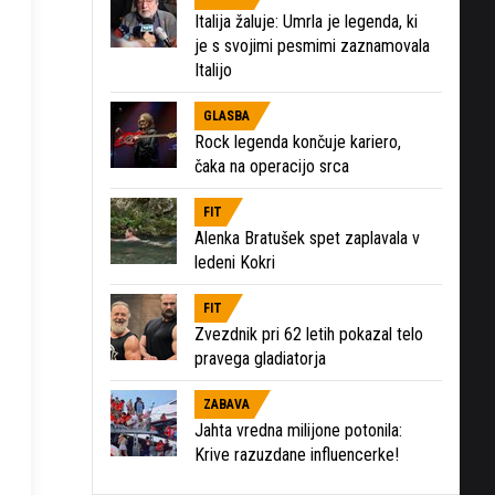
Italija žaluje: Umrla je legenda, ki
je s svojimi pesmimi zaznamovala
Italijo
GLASBA
Rock legenda končuje kariero,
čaka na operacijo srca
FIT
Alenka Bratušek spet zaplavala v
ledeni Kokri
FIT
Zvezdnik pri 62 letih pokazal telo
pravega gladiatorja
ZABAVA
Jahta vredna milijone potonila:
Krive razuzdane influencerke!