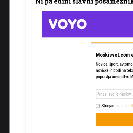
Ni pa edini slavni posameznik
Moškisvet.com e
Novice, šport, avtomobi
novičke in bodi na tek
pripravlja uredništvo 
Strinjam se s
sploš