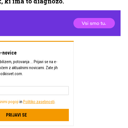
, ki ima to diagnozo.
-novice
lizem, potovanja ... Prijavi se na e-
očem z aktualnimi novicami. Zate jih
Moškisvet.com.
nimi pogoji
in
Politiko zasebnosti
.
PRIJAVI SE