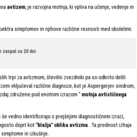
vana
avtizem
, je razvojna motnja, ki vpliva na učenje, vedenje in
pektra simptomov in njihove različne resnosti med obolelimi.
e zaspal za 20 dni
ih trpi za avtizmom, številni zvezdniki pa so odkrito delili
vtizem vključeval različne diagnoze, kot je Aspergerjev sindrom,
13 zdaj združene pod enotnim izrazom "
motnja avtističnega
 še vedno identificirajo s prejšnjimi diagnostičnimi izrazi,
 pogosto dojet kot
"blažja" oblika avtizma
. Ta prednost izhaja
e simptome in izkušnje.