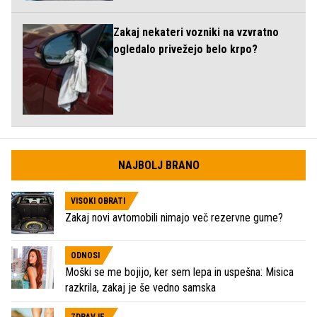
Zakaj nekateri vozniki na vzvratno
ogledalo privežejo belo krpo?
NAJBOLJ BRANO
VISOKI OBRATI
Zakaj novi avtomobili nimajo več rezervne gume?
ODNOSI
Moški se me bojijo, ker sem lepa in uspešna: Misica
razkrila, zakaj je še vedno samska
ZDRAVJE