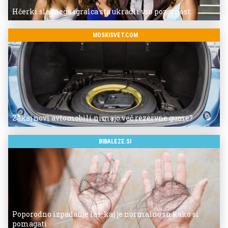
Hčerki slavnega igralca sta ukradli vso pozornost
MOSKISVET.COM
Zakaj novi avtomobili nimajo več rezervne gume?
BIBALEZE.SI
Poporodno izpadanje las: kaj je normalno in kako si
pomagati