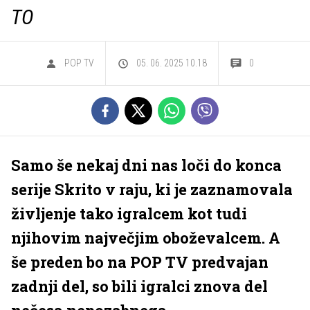
TO
POP TV
05. 06. 2025 10.18
0
Samo še nekaj dni nas loči do konca
serije Skrito v raju, ki je zaznamovala
življenje tako igralcem kot tudi
njihovim največjim oboževalcem. A
še preden bo na POP TV predvajan
zadnji del, so bili igralci znova del