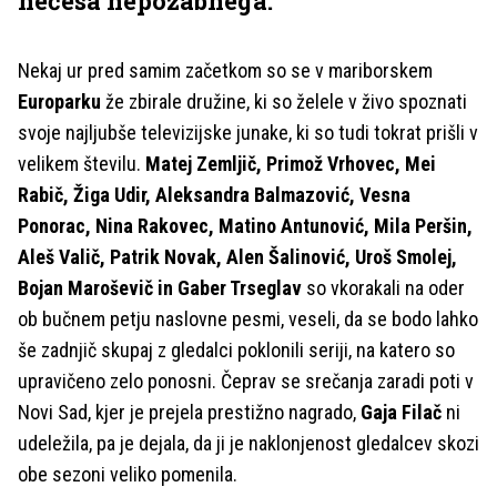
nečesa nepozabnega.
Nekaj ur pred samim začetkom so se v mariborskem
Europarku
že zbirale družine, ki so želele v živo spoznati
svoje najljubše televizijske junake, ki so tudi tokrat prišli v
velikem številu.
Matej Zemljič, Primož Vrhovec, Mei
Rabič, Žiga Udir, Aleksandra Balmazović, Vesna
Ponorac, Nina Rakovec, Matino Antunović, Mila Peršin,
Aleš Valič, Patrik Novak, Alen Šalinović, Uroš Smolej,
Bojan Maroševič in Gaber Trseglav
so vkorakali na oder
ob bučnem petju naslovne pesmi, veseli, da se bodo lahko
še zadnjič skupaj z gledalci poklonili seriji, na katero so
upravičeno zelo ponosni. Čeprav se srečanja zaradi poti v
Novi Sad, kjer je prejela prestižno nagrado,
Gaja Filač
ni
udeležila, pa je dejala, da ji je naklonjenost gledalcev skozi
obe sezoni veliko pomenila.