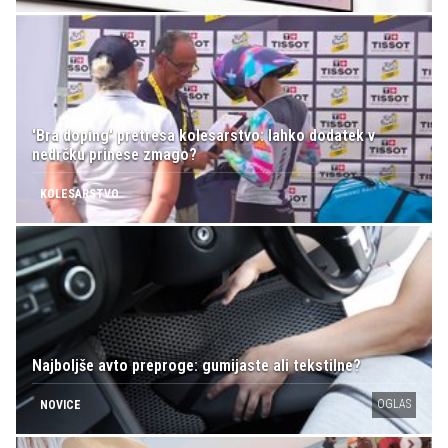
'Bra doping' pretresa kolesarstvo: lahko dodatek v
nedrčku prinese zmago?
KOLESARSTVO
Najboljše avto preproge: gumijaste ali tekstilne?
OGLAS
NOVICE