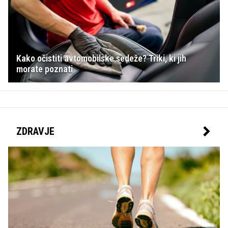
Kako očistiti avtomobilske sedeže? Triki, ki jih
morate poznati
ZDRAVJE