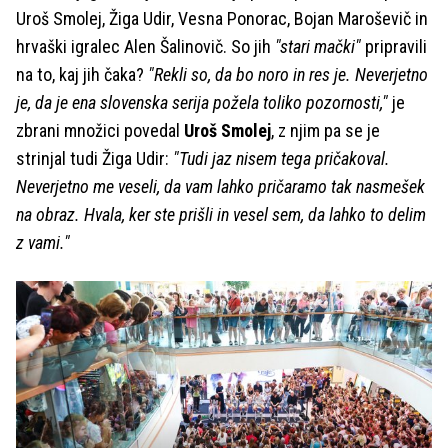
Uroš Smolej, Žiga Udir, Vesna Ponorac, Bojan Maroševič in
hrvaški igralec Alen Šalinovič. So jih
"stari mački"
pripravili
na to, kaj jih čaka?
"Rekli so, da bo noro in res je. Neverjetno
je, da je ena slovenska serija požela toliko pozornosti,"
je
zbrani množici povedal
Uroš Smolej
, z njim pa se je
strinjal tudi Žiga Udir:
"Tudi jaz nisem tega pričakoval.
Neverjetno me veseli, da vam lahko pričaramo tak nasmešek
na obraz. Hvala, ker ste prišli in vesel sem, da lahko to delim
z vami."