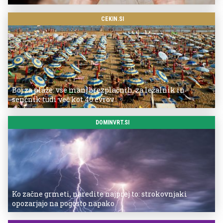
CEKIN.SI
Boj za plaže: vse manj brezplačnih, za ležalnik in
senčnik tudi več kot 40 evrov
DOMINVRT.SI
Ko začne grmeti, naredite najprej to: strokovnjaki
opozarjajo na pogosto napako