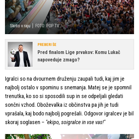
Skrito v raju
FOTO: POP TV
PREBERI ŠE
Pred finalom Lige prvakov: Komu Lukač
napoveduje zmago?
Igralci so na dvournem druženju zaupali tudi, kaj jim je
najbolj ostalo v spominu s snemanja. Matej se je spomnil
trenutka, ko so si sposodili sup in se odpeljali gledati
sončni vzhod. Oboževalka iz občinstva pa jih je tudi
vprašala, kaj bodo najbolj pogrešali. Odgovor igralcev je bil
skoraj soglasen –
"ekipo, soigralce in vse vas!"