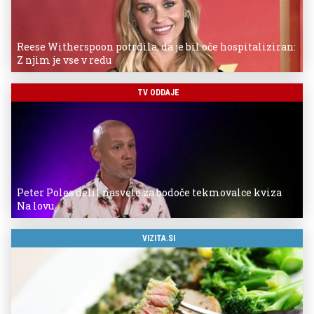
Reese Witherspoon potrdila, da je bil oče hospitaliziran:
Z njim je vse v redu
TV ODDAJE
Peter Poles delil nasvete za bodoče tekmovalce kviza
Na lovu
VIZITA.SI