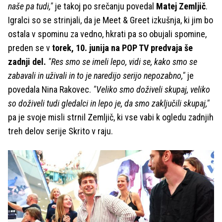
naše pa tudi,"
je takoj po srečanju povedal
Matej Zemljič
.
Igralci so se strinjali, da je Meet & Greet izkušnja, ki jim bo
ostala v spominu za vedno, hkrati pa so obujali spomine,
preden se v
torek, 10. junija na POP TV predvaja še
zadnji del.
"Res smo se imeli lepo, vidi se, kako smo se
zabavali in uživali in to je naredijo serijo nepozabno,"
je
povedala Nina Rakovec.
"Veliko smo doživeli skupaj, veliko
so doživeli tudi gledalci in lepo je, da smo zaključili skupaj,"
pa je svoje misli strnil Zemljič, ki vse vabi k ogledu zadnjih
treh delov serije Skrito v raju.