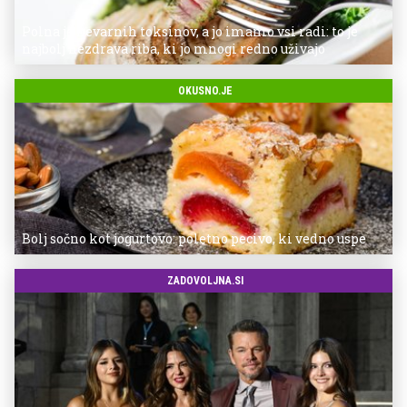
Polna je nevarnih toksinov, a jo imamo vsi radi: to je
najbolj nezdrava riba, ki jo mnogi redno uživajo
OKUSNO.JE
Bolj sočno kot jogurtovo: poletno pecivo, ki vedno uspe
ZADOVOLJNA.SI