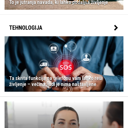
To je jutranja navada, ki lahko podaljša življenje
TEHNOLOGIJA
Ta skrita funkcija na telefonu vam lahko reši
življenje – večina ljudi je nima nastavljene