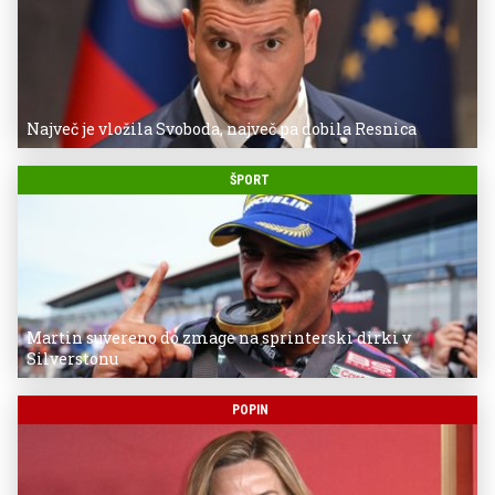
Največ je vložila Svoboda, največ pa dobila Resnica
ŠPORT
Martin suvereno do zmage na sprinterski dirki v
Silverstonu
POPIN