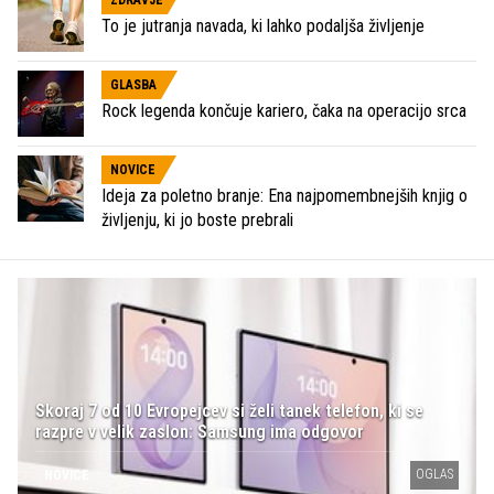
To je jutranja navada, ki lahko podaljša življenje
GLASBA
Rock legenda končuje kariero, čaka na operacijo srca
NOVICE
Ideja za poletno branje: Ena najpomembnejših knjig o
življenju, ki jo boste prebrali
Skoraj 7 od 10 Evropejcev si želi tanek telefon, ki se
razpre v velik zaslon: Samsung ima odgovor
OGLAS
NOVICE