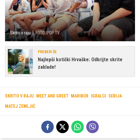
Skrito v raju
FOTO: POP TV
PREBERI ŠE
Najlepši kotički Hrvaške: Odkrijte skrite
zaklade!
SKRITO V RAJU
MEET AND GREET
MARIBOR
IGRALCI
SERIJA
MATEJ ZEMLJIČ