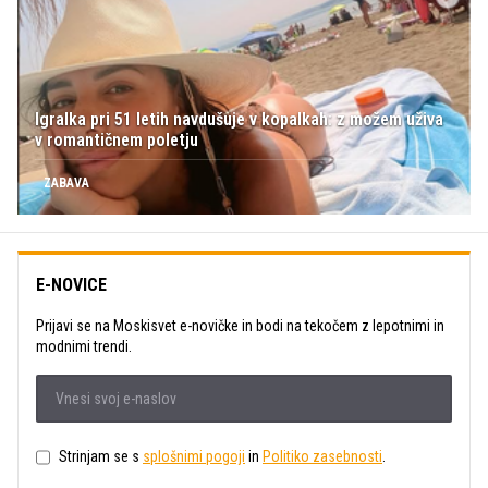
Igralka pri 51 letih navdušuje v kopalkah: z možem uživa
v romantičnem poletju
ZABAVA
E-NOVICE
Prijavi se na Moskisvet e-novičke in bodi na tekočem z lepotnimi in
modnimi trendi.
Strinjam se s
splošnimi pogoji
in
Politiko zasebnosti
.