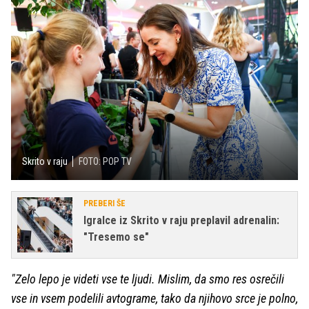
Skrito v raju
FOTO: POP TV
PREBERI ŠE
Igralce iz Skrito v raju preplavil adrenalin:
"Tresemo se"
"Zelo lepo je videti vse te ljudi. Mislim, da smo res osrečili
vse in vsem podelili avtograme, tako da njihovo srce je polno,