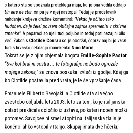
s katero sta se spoznala preteklega maja, ko je ona vodila oddajo
Un aire de star
, on pa je v njej nastopal. Tedaj je predstavnik
nekdanje kraljeve družine komentiral:
"Nekdo je očitno tako
hudoben, da je želel povsem običajne zajtrke spremeniti v skrivne
zmenke"
. A paparaci so ujeli tudi poljube in tedaj poti nazaj ni bilo
več. Zakon s
Clotilde
Courau
se je obdržal, čeprav naj bi jo varal
tudi s hrvaško nekdanjo manekenko
Nino Morić
.
Tokrat se je z njim objemala bogata
Emilie-Sophie Pastor
.
"Sva kot brat in sestra ... te fotografije ne bodo ogrozile
mojega zakona,"
se znova poskuša izvleči iz godlje. Kdaj ga
bo Clotilde postavila pred vrata, je le še vprašanje časa.
Emanuele Filiberto Savojski in Clotilde sta si večno
zvestobo obljubila leta 2003, leto za tem, ko je italijanska
oblast preklicala določilo iz ustave, po kateri noben moški
potomec Savojcev ni smel stopiti na italijanska tla in je
končno lahko vstopil v Italijo. Skupaj imata dve hčerki,