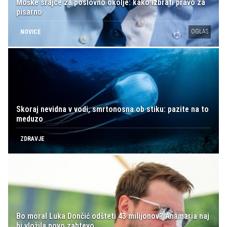
Moške srajce za poslovno okolje: kako izbrati pravo za
pisarno
OGLAS
NOVICE
Skoraj nevidna v vodi, smrtonosna ob stiku: pazite na to
meduzo
ZDRAVJE
Bo moral Luka Dončić odšteti 43 milijonov? Anamaria naj
bi vložila novo zahtevo