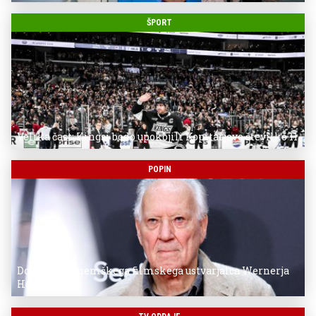
ŠPORT
Velika čast: Kingsi bodo upokojili Kopitarjevo številko 11
POPIN
Donostia za nemškega filmskega ustvarjalca Wernerja
Herzoga