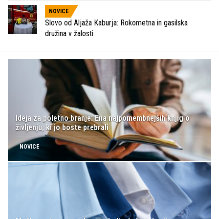
NOVICE
Slovo od Aljaža Kaburja: Rokometna in gasilska
družina v žalosti
Ideja za poletno branje: Ena najpomembnejših knjig o
življenju, ki jo boste prebrali
NOVICE