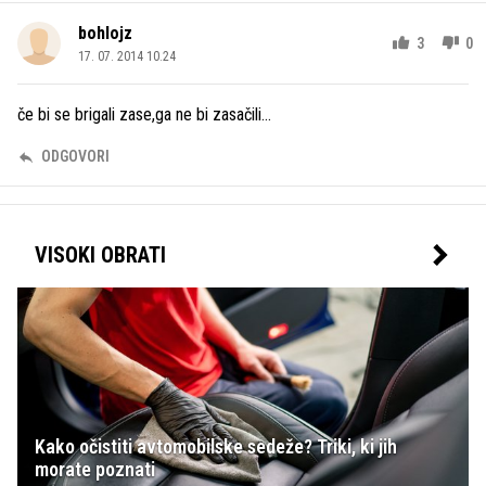
bohlojz
3
0
17. 07. 2014 10.24
če bi se brigali zase,ga ne bi zasačili...
ODGOVORI
VISOKI OBRATI
Kako očistiti avtomobilske sedeže? Triki, ki jih
morate poznati