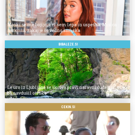
Moški se me bojijo, ker sem lepa in uspešna: Misica
razkrila, zakaj je še vedno samska
BIBALEZE.SI
Le uro iz Ljubljane se skriva pravi naravni čudež: izlet, ki
bo navdušil otroke
CEKIN.SI