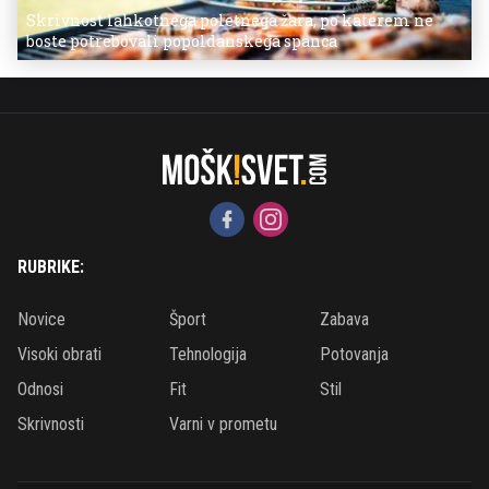
Skrivnost lahkotnega poletnega žara, po katerem ne
boste potrebovali popoldanskega spanca
RUBRIKE:
Novice
Šport
Zabava
Visoki obrati
Tehnologija
Potovanja
Odnosi
Fit
Stil
Skrivnosti
Varni v prometu