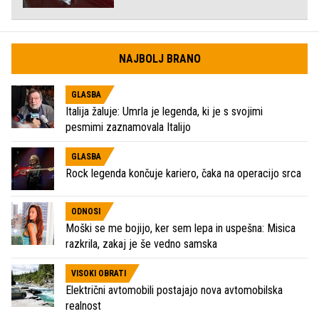
NAJBOLJ BRANO
GLASBA
Italija žaluje: Umrla je legenda, ki je s svojimi
pesmimi zaznamovala Italijo
GLASBA
Rock legenda končuje kariero, čaka na operacijo srca
ODNOSI
Moški se me bojijo, ker sem lepa in uspešna: Misica
razkrila, zakaj je še vedno samska
VISOKI OBRATI
Električni avtomobili postajajo nova avtomobilska
realnost