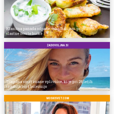
Klasična panada odpade: tako Italijani pripravijo
slastne ocvrte bučke
ZADOVOLJNA.SI
Tragična smrt znane vplivnice, ki je pri 26 letih
izgubila boj z boleznijo
MOSKISVET.COM