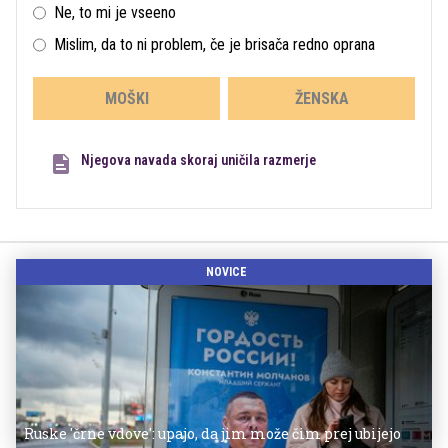
Ne, to mi je vseeno
Mislim, da to ni problem, če je brisača redno oprana
MOŠKI
ŽENSKA
Njegova navada skoraj uničila razmerje
NOVICE
Ruske 'črne vdove': upajo, da jim može čim prej ubijejo