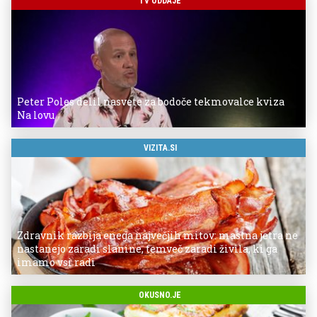
TV ODDAJE
Peter Poles delil nasvete za bodoče tekmovalce kviza
Na lovu
VIZITA.SI
Zdravnik razbija enega največjih mitov: mastna jetra ne
nastanejo zaradi slanine, temveč zaradi živila, ki ga
imamo vsi radi
OKUSNO.JE