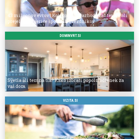
43 milijonov evrov? Koliko so po razhodu zahtevale ali
prejele partnerice športnih zvezdnikov
DOMINVRT.SI
Svetla ali temna tla? Kako izbrati popoln odtenek za
vaš dom
VIZITA.SI