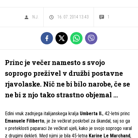
N.J.
16. 07. 2014 13.43
1
Princ je večer namesto s svojo
soprogo preživel v družbi postavne
rjavolaske. Nič ne bi bilo narobe, če se
ne bi z njo tako strastno objemal ...
Edini vnuk zadnjega italijanskega kralja
Umberta II.
, 42-letni princ
Emanuele Filiberto
, je že večkrat poskrbel za škandal, saj so ga
v preteklosti paparaci že večkrat ujeli, kako je svojo soprogo varal
z drugimi dekleti. Med njimi je bila 45-letna
Karine Le Marchand
,