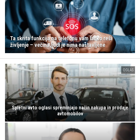
Ta skrita funkcija na telefonu vam lahko reši
življenje – večina ljudi je nima nastavljene
OGLAS
Spletni avto oglasi spreminjajo način nakupa in prodaje
avtomobilov