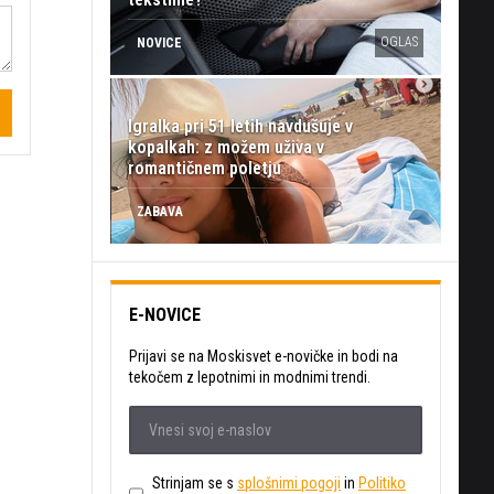
OGLAS
NOVICE
Igralka pri 51 letih navdušuje v
kopalkah: z možem uživa v
romantičnem poletju
ZABAVA
E-NOVICE
Prijavi se na Moskisvet e-novičke in bodi na
tekočem z lepotnimi in modnimi trendi.
Strinjam se s
splošnimi pogoji
in
Politiko