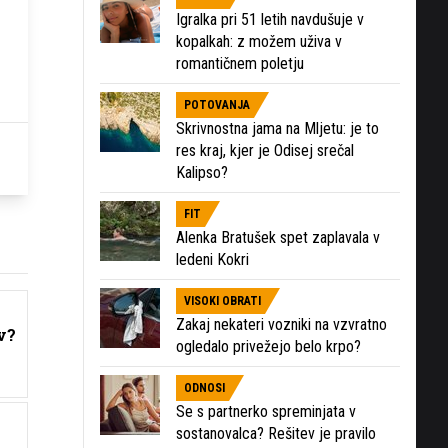
Igralka pri 51 letih navdušuje v
kopalkah: z možem uživa v
romantičnem poletju
POTOVANJA
Skrivnostna jama na Mljetu: je to
res kraj, kjer je Odisej srečal
Kalipso?
FIT
Alenka Bratušek spet zaplavala v
ledeni Kokri
VISOKI OBRATI
Zakaj nekateri vozniki na vzvratno
v?
ogledalo privežejo belo krpo?
ODNOSI
Se s partnerko spreminjata v
sostanovalca? Rešitev je pravilo