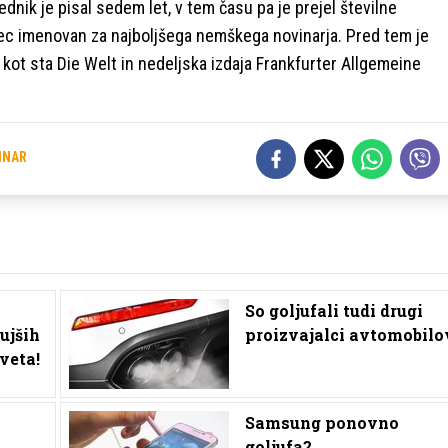
ednik je pisal sedem let, v tem času pa je prejel številne
ec imenovan za najboljšega nemškega novinarja. Pred tem je
 kot sta Die Welt in nedeljska izdaja Frankfurter Allgemeine
INAR
So goljufali tudi drugi
ujših
proizvajalci avtomobilo
veta!
Samsung ponovno
goljufa?