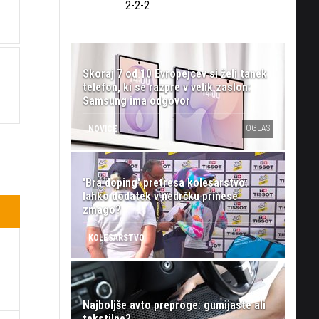
2-2-2
Skoraj 7 od 10 Evropejcev si želi tanek
telefon, ki se razpre v velik zaslon:
Samsung ima odgovor
OGLAS
NOVICE
'Bra doping' pretresa kolesarstvo:
lahko dodatek v nedrčku prinese
zmago?
KOLESARSTVO
Najboljše avto preproge: gumijaste ali
tekstilne?