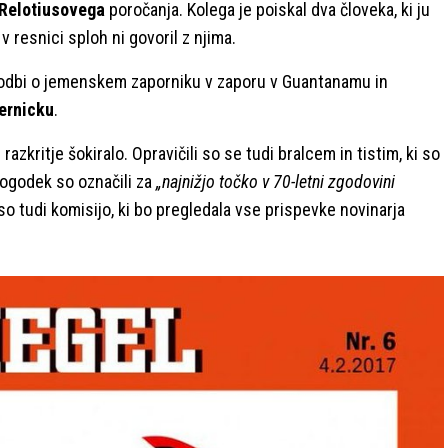
Relotiusovega
poročanja. Kolega je poiskal dva človeka, ki ju
 v resnici sploh ni govoril z njima.
zgodbi o jemenskem zaporniku v zaporu v Guantanamu in
ernicku
.
razkritje šokiralo. Opravičili so se tudi bralcem in tistim, ki so
dogodek so označili za
„najnižjo točko v 70-letni zgodovini
so tudi komisijo, ki bo pregledala vse prispevke novinarja