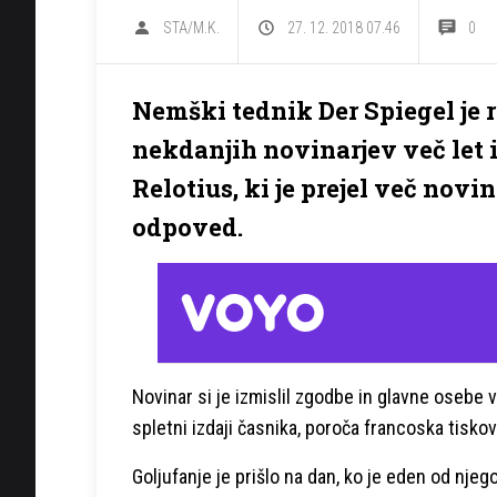
STA/M.K.
27. 12. 2018 07.46
0
Nemški tednik Der Spiegel je r
nekdanjih novinarjev več let i
Relotius, ki je prejel več novi
odpoved.
Novinar si je izmislil zgodbe in glavne osebe v 
spletni izdaji časnika, poroča francoska tisko
Goljufanje je prišlo na dan, ko je eden od nje