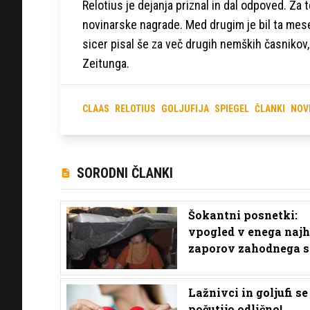
Relotius je dejanja priznal in dal odpoved. Za t
novinarske nagrade. Med drugim je bil ta mes
sicer pisal še za več drugih nemških časnikov,
Zeitunga.
CLAAS
RELOTIUS
GOLJUFIJA
SPIEGEL
ČLANKI
NOV
SORODNI ČLANKI
Šokantni posnetki:
vpogled v enega najh
zaporov zahodnega s
Lažnivci in goljufi se
počutijo odlično!