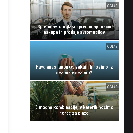
OGLAS
Spletni avto oglasi spreminjajo način
nakupa in prodaje avtomobilov
OGLAS
Havaianas japonke: zakaj jih nosimo iz
sezone v sezono?
OGLAS
3 modne kombinacije, v katerih nosimo
torbe za plažo