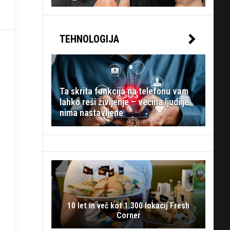
TEHNOLOGIJA
Ta skrita funkcija na telefonu vam
lahko reši življenje – večina ljudi je
nima nastavljene
10 let in več kot 1.300 lokacij Fresh
Corner