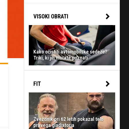
VISOKI OBRATI
Kako očistiti avtomobilske sedeže?
Triki, ki jih morate poznati
FIT
Zvezdnik pri 62 letih pokazal telo
pravega gladiatorja