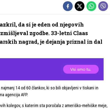
azkril, da si je eden od njegovih
zmišljeval zgodbe. 33-letni Claas
narskih nagrad, je dejanja priznal in dal
najmanj 14 od 60 člankov, ki so bili objavljeni v tiskani in
vna agencija AFP.
govih kolegov, s katerim sta poročala z ameriško-mehiške meje,