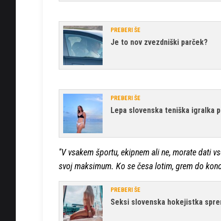
PREBERI ŠE
Je to nov zvezdniški parček?
PREBERI ŠE
Lepa slovenska teniška igralka p
''V vsakem športu, ekipnem ali ne, morate dati 
svoj maksimum. Ko se česa lotim, grem do konca,
PREBERI ŠE
Seksi slovenska hokejistka spre