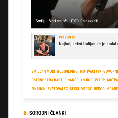
Smiljan Mori nekoč
FOTO: Dare Čekeliš
PREBERI ŠE
Najbolj seksi Italijan se je poda
SMILJAN MORI
BODIBILDING
MOTIVACIJSKI GOVORN
OSEBNOSTNA RAST
FINANCE
KNJIGE
AVTOR
MOTIV
FINANČNI SVETOVALEC
SEKSI
VROČE
NEKOČ IN DAN
SORODNI ČLANKI