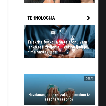
TEHNOLOGIJA
Ta skrita funkcija na telefonu vam
lahko reši življenje – večina ljudi je
nima nastavljene
OGLAS
Havaianas japonke: zakaj jih nosimo iz
sezone v sezono?