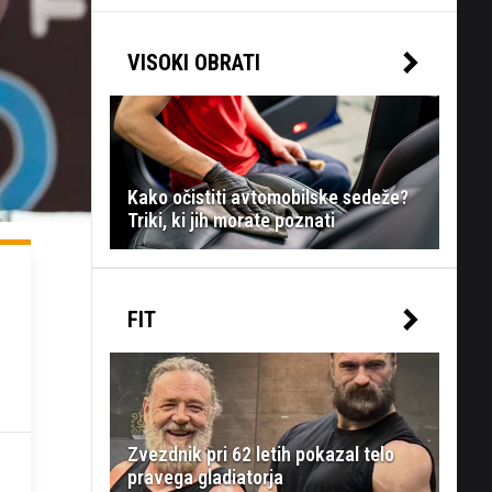
VISOKI OBRATI
Kako očistiti avtomobilske sedeže?
Triki, ki jih morate poznati
FIT
Zvezdnik pri 62 letih pokazal telo
pravega gladiatorja