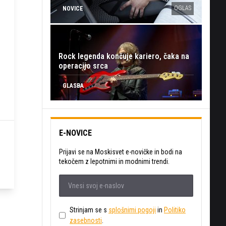
OGLAS
NOVICE
Rock legenda končuje kariero, čaka na
operacijo srca
GLASBA
E-NOVICE
Prijavi se na Moskisvet e-novičke in bodi na
tekočem z lepotnimi in modnimi trendi.
Strinjam se s
splošnimi pogoji
in
Politiko
zasebnosti
.