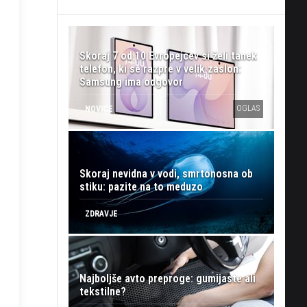
Skoraj 7 od 10 Evropejcev si želi tanek
telefon, ki se razpre v velik zaslon:
Samsung ima odgovor
OGLAS
NOVICE
Skoraj nevidna v vodi, smrtonosna ob
stiku: pazite na to meduzo
ZDRAVJE
Najboljše avto preproge: gumijaste ali
tekstilne?