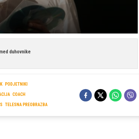
l med duhovnike
IK
PODJETNIKI
ACIJA
COACH
ES
TELESNA PREOBRAZBA