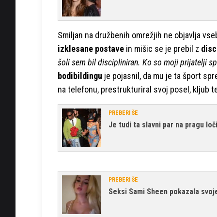
Smiljan na družbenih omrežjih ne objavlja vsebi
izklesane postave
in mišic se je prebil z
disci
šoli sem bil discipliniran. Ko so moji prijatelji spa
bodibildingu
je pojasnil, da mu je ta šport spr
na telefonu, prestrukturiral svoj posel, kljub
PREBERI ŠE
Je tudi ta slavni par na pragu loč
PREBERI ŠE
Seksi Sami Sheen pokazala svoje 