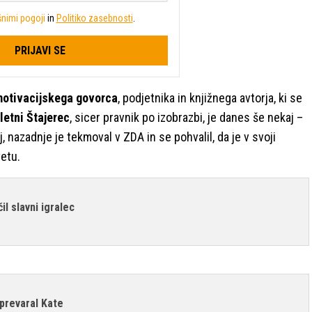
nimi pogoji
in
Politiko zasebnosti
.
PRIJAVI SE
otivacijskega govorca
, podjetnika in knjižnega avtorja, ki se
letni Štajerec
, sicer pravnik po izobrazbi, je danes še nekaj –
, nazadnje je tekmoval v ZDA in se pohvalil, da je v svoji
vetu.
il slavni igralec
 prevaral Kate