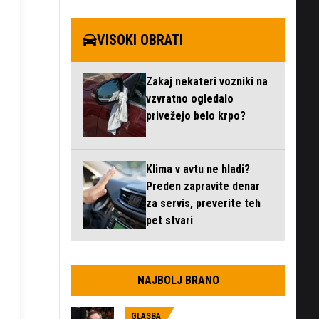
VISOKI OBRATI
Zakaj nekateri vozniki na
vzvratno ogledalo
privežejo belo krpo?
Klima v avtu ne hladi?
Preden zapravite denar
za servis, preverite teh
pet stvari
NAJBOLJ BRANO
GLASBA