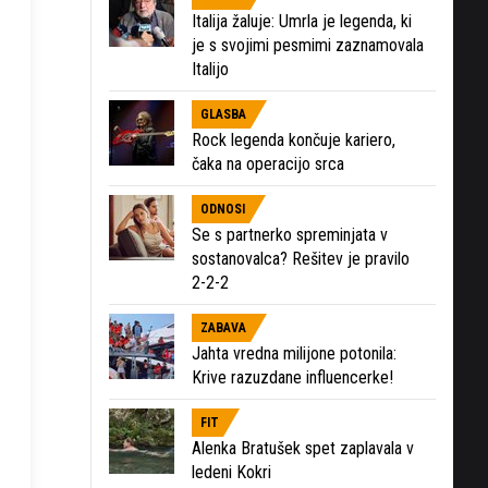
Italija žaluje: Umrla je legenda, ki
je s svojimi pesmimi zaznamovala
Italijo
GLASBA
Rock legenda končuje kariero,
čaka na operacijo srca
ODNOSI
Se s partnerko spreminjata v
sostanovalca? Rešitev je pravilo
2-2-2
ZABAVA
Jahta vredna milijone potonila:
Krive razuzdane influencerke!
FIT
Alenka Bratušek spet zaplavala v
ledeni Kokri