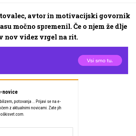
etovalec, avtor in motivacijski govornik
času močno spremenil. Če o njem že dlje
v nov videz vrgel na rit.
-novice
lizem, potovanja ... Prijavi se na e-
očem z aktualnimi novicami. Zate jih
Moškisvet.com.