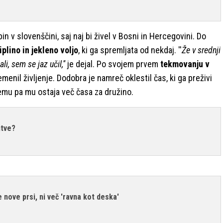
n v slovenščini, saj naj bi živel v Bosni in Hercegovini. Do
plino in jekleno voljo
, ki ga spremljata od nekdaj. ''
Že v srednji
li, sem se jaz učil,''
je dejal. Po svojem prvem
tekmovanju v
emenil življenje. Dodobra je namreč oklestil čas, ki ga preživi
 temu pa mu ostaja več časa za družino.
itve?
nove prsi, ni več 'ravna kot deska'