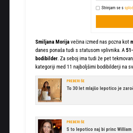
Strinjam se s
sploš
Smiljana Morija
večina izmed nas pozna kot
m
danes ponaša tudi s statusom vplivnika. A
51-
bodibilder
. Za seboj ima tudi že pet tekmovanj
kategoriji med 11 najboljšimi bodibilderji na s
PREBERI ŠE
To 30 let mlajšo lepotico je zaroč
PREBERI ŠE
S to lepotico naj bi princ William