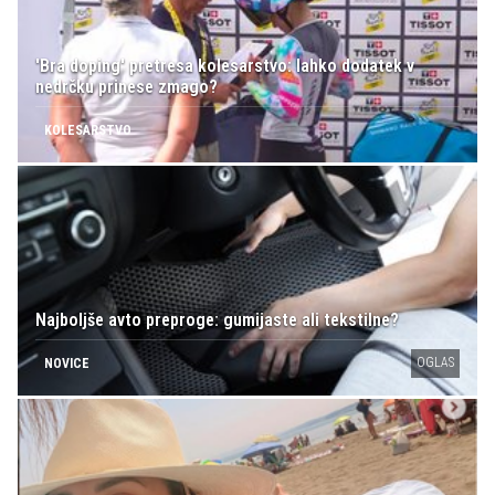
'Bra doping' pretresa kolesarstvo: lahko dodatek v
nedrčku prinese zmago?
KOLESARSTVO
Najboljše avto preproge: gumijaste ali tekstilne?
OGLAS
NOVICE