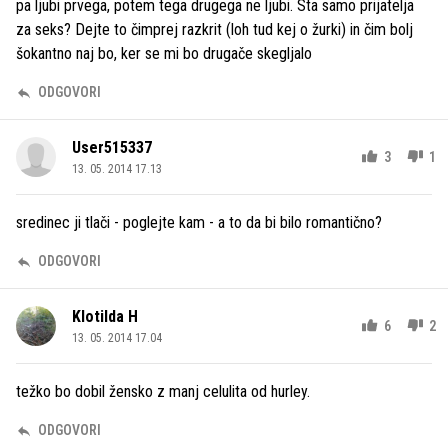
pa ljubi prvega, potem tega drugega ne ljubi. Sta samo prijatelja
za seks? Dejte to čimprej razkrit (loh tud kej o žurki) in čim bolj
šokantno naj bo, ker se mi bo drugače skegljalo
ODGOVORI
User515337
3
1
13. 05. 2014 17.13
sredinec ji tlači - poglejte kam - a to da bi bilo romantično?
ODGOVORI
Klotilda H
6
2
13. 05. 2014 17.04
težko bo dobil žensko z manj celulita od hurley.
ODGOVORI