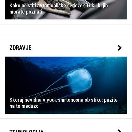
Kako očistiti avtomobilske sedeže? Triki, ki jih
morate poznati
ZDRAVJE
Skoraj nevidna v vodi, smrtonosna ob stiku: pazite
na to meduzo