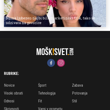
Njuna ljubezen naj bi bila marketinški trik, tako se
odzivata na govorice
RUBRIKE:
Novice
Šport
Zabava
Visoki obrati
Tehnologija
Potovanja
Odnosi
Fit
Stil
Skrivnosti
Varni v prometu