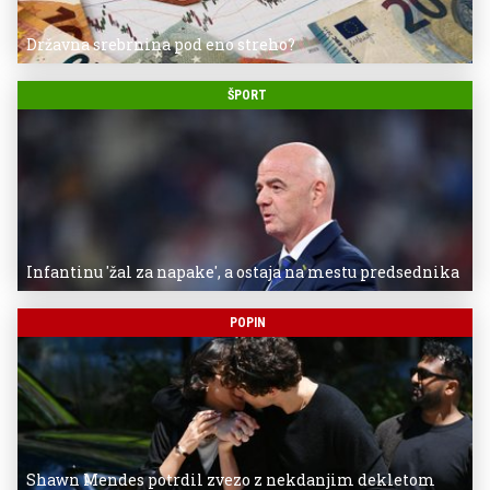
Državna srebrnina pod eno streho?
ŠPORT
Infantinu 'žal za napake', a ostaja na mestu predsednika
POPIN
Shawn Mendes potrdil zvezo z nekdanjim dekletom