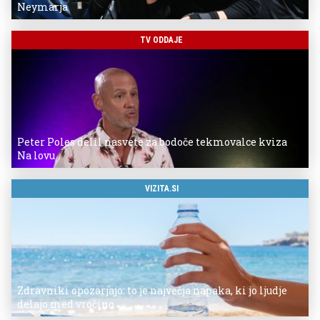
Neymarja
TV ODDAJE
Peter Poles delil nasvete za bodoče tekmovalce kviza
Na lovu
VIZITA.SI
Zdravniki opozarjajo: to je največja napaka, ki jo ljudje
delajo med vročino