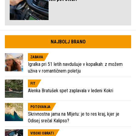
NAJBOLJ BRANO
ZABAVA
Igralka pri 51 letih navdušuje v kopalkah: z možem
uživa v romantičnem poletju
FIT
Alenka Bratušek spet zaplavala v ledeni Kokri
POTOVANJA
Skrivnostna jama na Mljetu: je to res kraj, kjer je
Odisej srečal Kalipso?
VISOKI OBRATI