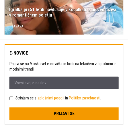
Igralka pri 51 letih navdušuje v kopalkah: z možem uživa
v romantičnem poletju
ZABAVA
E-NOVICE
Prijavi se na Moskisvet e-novičke in bodi na tekočem z lepotnimi in
modnimi trendi.
Strinjam se s
splošnimi pogoji
in
Politiko zasebnosti
.
PRIJAVI SE