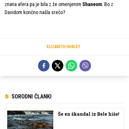
znana afera pa je bila z že omenjenim
Shaneom
. Bo z
Davidom končno našla srečo?
ELIZABETH HURLEY
SORODNI ČLANKI
Še en škandal iz Bele hiše!