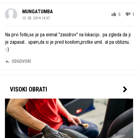
MUNGATUMBA
5
1
13. 05. 2014 14.37
Na prvi fotki,se je pa enmal "zasidrov" na lokacijo.. pa zgleda da ji
je zapasal... upam,da si je pred kosilom,prstke umil.. al pa obliznu..
:-)
ODGOVORI
VISOKI OBRATI