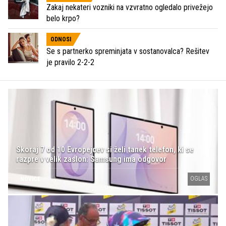
Zakaj nekateri vozniki na vzvratno ogledalo privežejo
belo krpo?
ODNOSI
Se s partnerko spreminjata v sostanovalca? Rešitev
je pravilo 2-2-2
Skoraj 7 od 10 Evropejcev si želi tanek telefon, ki se
razpre v velik zaslon: Samsung ima odgovor
OGLAS
NOVICE