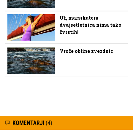
Uf, marsikatera
dvajsetletnica nima tako
čvrstih!
Vroče obline zvezdnic
KOMENTARJI
(4)