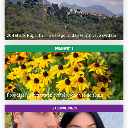
20-letnik kupil hišo na slepo in danes mu vsi zavidajo
DOMINVRT.SI
Posadite jih avgusta in cvetele bodo vse do zime
ZADOVOLJNA.SI