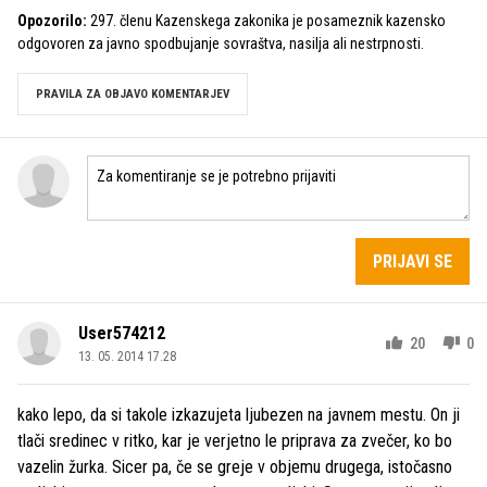
Opozorilo:
297. členu Kazenskega zakonika je posameznik kazensko
odgovoren za javno spodbujanje sovraštva, nasilja ali nestrpnosti.
PRAVILA ZA OBJAVO KOMENTARJEV
PRIJAVI SE
User574212
20
0
13. 05. 2014 17.28
kako lepo, da si takole izkazujeta ljubezen na javnem mestu. On ji
tlači sredinec v ritko, kar je verjetno le priprava za zvečer, ko bo
vazelin žurka. Sicer pa, če se greje v objemu drugega, istočasno