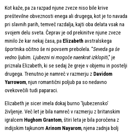
Kot kaže, pa za razpad njune zveze niso bile krive
preštevilne obveznosti enega ali drugega, kot je to navada
pri slavnih parih, temveč razdalja, kajti oba delata vsak na
svojem delu sveta. Čeprav je od prekinitve njune zveze
minilo že kar nekaj časa, pa
Elizabeth
avstralskega
športnika očitno še ni povsem prebolela. "
Seveda ga še
vedno ljubim. Ljubezni ni mogoče naenkrat izklopiti
," je
priznala Elizabeth, ki se sedaj že greje v objemu in postelji
drugega. Trenutno je namreč v razmerju z
Davidom
Yarrowom
, njun romantični poljub pa so nedavno
ovekovečili tudi paparaci.
Elizabeth je sicer imela dokaj burno 'ljubezensko'
življenje. Več let je bila namreč v razmerju z britanskim
igralcem
Hughom Grantom
, štiri leta je bila poročena z
indijskim tajkunom
Arinom Nayarom
, njena zadnja bolj