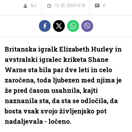
N.J.
13. 05. 2014 13.18
4
Britanska igralk Elizabeth Hurley in
avstralski igralec kriketa Shane
Warne sta bila par dve leti in celo
zaročena, toda ljubezen med njima je
že pred časom usahnila, kajti
naznanila sta, da sta se odločila, da
bosta vsak svojo življenjsko pot
nadaljevala - ločeno.