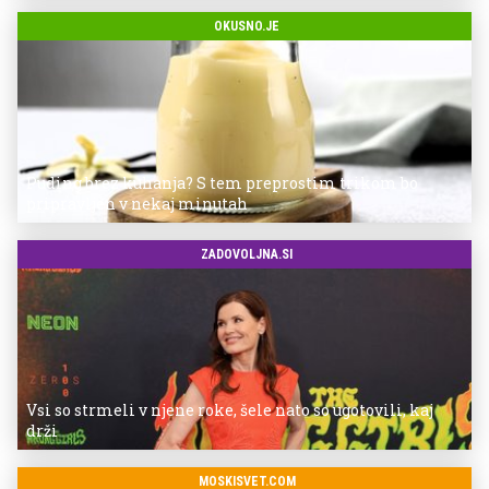
OKUSNO.JE
Puding brez kuhanja? S tem preprostim trikom bo
pripravljen v nekaj minutah
ZADOVOLJNA.SI
Vsi so strmeli v njene roke, šele nato so ugotovili, kaj
drži
MOSKISVET.COM