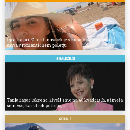
Igralka pri 51 letih navdušuje v kopalkah: z možem
uživa v romantičnem poletju
BIBALEZE.SI
Tanja Žagar iskreno: Živeli smo na 40 kvadratih, a imela
sem vse, kar otrok potrebuje
CEKIN.SI