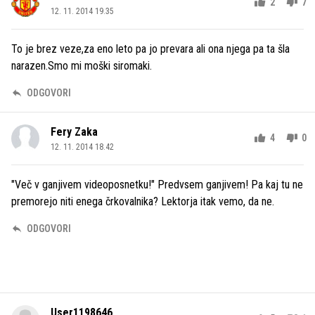
2
7
12. 11. 2014 19.35
To je brez veze,za eno leto pa jo prevara ali ona njega pa ta šla
narazen.Smo mi moški siromaki.
ODGOVORI
Fery Zaka
4
0
12. 11. 2014 18.42
"Več v ganjivem videoposnetku!" Predvsem ganjivem! Pa kaj tu ne
premorejo niti enega črkovalnika? Lektorja itak vemo, da ne.
ODGOVORI
User1198646