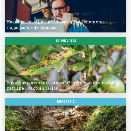
Ko imajo dovolj, preprosto odidejo: to znamenje
najpogosteje da odpoved
DOMINVRT.SI
Zakaj vaš paradižnik propada? Ena napaka lahko uniči
rastline – tako jih rešite
BIBALEZE.SI