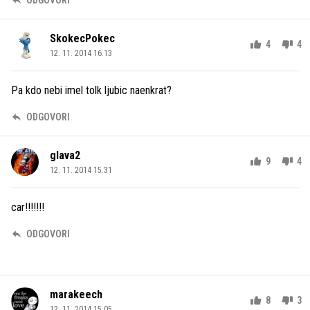
SkokecPokec
4
4
12. 11. 2014 16.13
Pa kdo nebi imel tolk ljubic naenkrat?
ODGOVORI
glava2
9
4
12. 11. 2014 15.31
car!!!!!!!
ODGOVORI
marakeech
8
3
12. 11. 2014 15.05