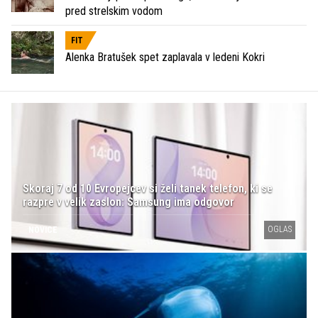
pred strelskim vodom
FIT
Alenka Bratušek spet zaplavala v ledeni Kokri
Skoraj 7 od 10 Evropejcev si želi tanek telefon, ki se
razpre v velik zaslon: Samsung ima odgovor
OGLAS
NOVICE