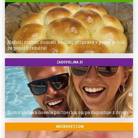
Najbolj mehki domači kruhki: priprava v ponvi je trik
za popoln rezultat
ZADOVOLJNA.SI
Doma ga čaka noseča partnerka, on pa dopustuje z drugo
MOSKISVET.COM