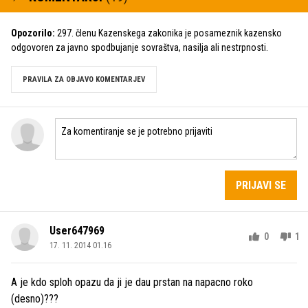
Opozorilo:
297. členu Kazenskega zakonika je posameznik kazensko
odgovoren za javno spodbujanje sovraštva, nasilja ali nestrpnosti.
PRAVILA ZA OBJAVO KOMENTARJEV
PRIJAVI SE
User647969
0
1
17. 11. 2014 01.16
A je kdo sploh opazu da ji je dau prstan na napacno roko
(desno)???