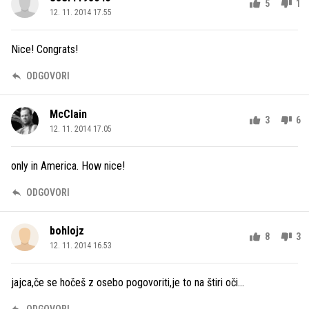
5
1
12. 11. 2014 17.55
Nice! Congrats!
ODGOVORI
McClain
3
6
12. 11. 2014 17.05
only in America. How nice!
ODGOVORI
bohlojz
8
3
12. 11. 2014 16.53
jajca,če se hočeš z osebo pogovoriti,je to na štiri oči...
ODGOVORI