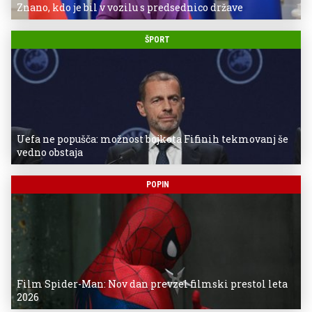
Znano, kdo je bil v vozilu s predsednico države
ŠPORT
Uefa ne popušča: možnost bojkota Fifinih tekmovanj še
vedno obstaja
POPIN
Film Spider-Man: Nov dan prevzel filmski prestol leta
2026