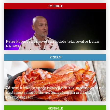
TV ODDAJE
Peter Poles delil nasvete za bodoče tekmovalce kviza
Na lovu
VIZITA.SI
Zdravnik razbija enega največjih mitov: mastna jetra ne
nastanejo zaradi slanine, temveč zaradi živila, ki ga
imamo vsi radi
OKUSNO.JE