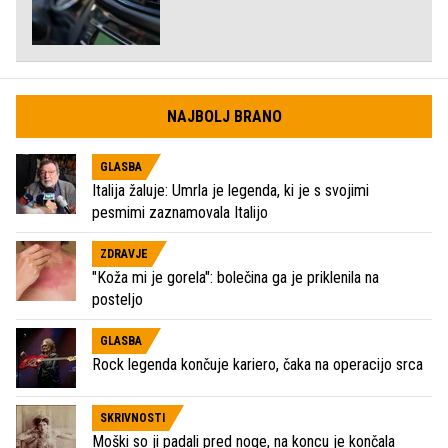
NAJBOLJ BRANO
GLASBA
Italija žaluje: Umrla je legenda, ki je s svojimi
pesmimi zaznamovala Italijo
ZDRAVJE
"Koža mi je gorela": bolečina ga je priklenila na
posteljo
GLASBA
Rock legenda končuje kariero, čaka na operacijo srca
SKRIVNOSTI
Moški so ji padali pred noge, na koncu je končala