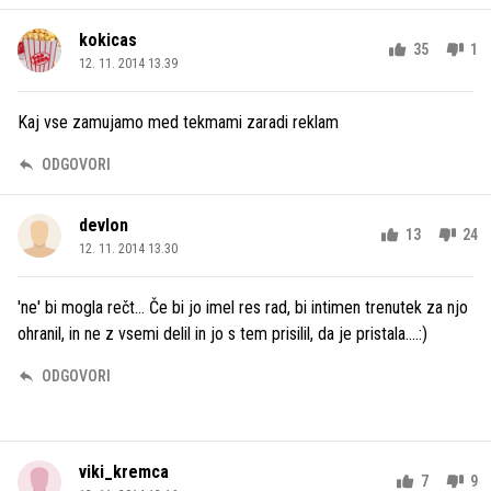
kokicas
35
1
12. 11. 2014 13.39
Kaj vse zamujamo med tekmami zaradi reklam
ODGOVORI
devlon
13
24
12. 11. 2014 13.30
'ne' bi mogla rečt... Če bi jo imel res rad, bi intimen trenutek za njo
ohranil, in ne z vsemi delil in jo s tem prisilil, da je pristala....:)
ODGOVORI
viki_kremca
7
9