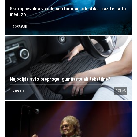
Skoraj nevidna v vodi, smrtonosna ob stiku: pazite na to
meduzo
ZDRAVJE
Najboljše avto preproge: gumijaste ali tekstilne?
OGLAS
NOVICE