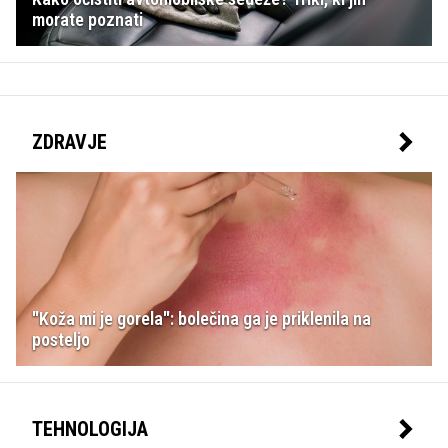
morate poznati
ZDRAVJE
"Koža mi je gorela": bolečina ga je priklenila na
posteljo
TEHNOLOGIJA