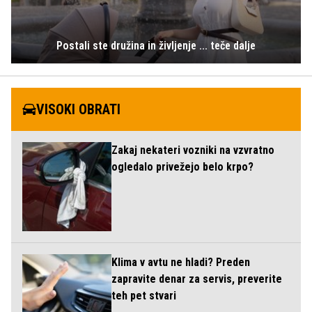
Postali ste družina in življenje ... teče dalje
VISOKI OBRATI
Zakaj nekateri vozniki na vzvratno
ogledalo privežejo belo krpo?
Klima v avtu ne hladi? Preden
zapravite denar za servis, preverite
teh pet stvari