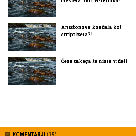
blestela tudi 54-letnica!
Anistonova končala kot
striptizeta?!
Česa takega še niste videli!
KOMENTARJI
(19)