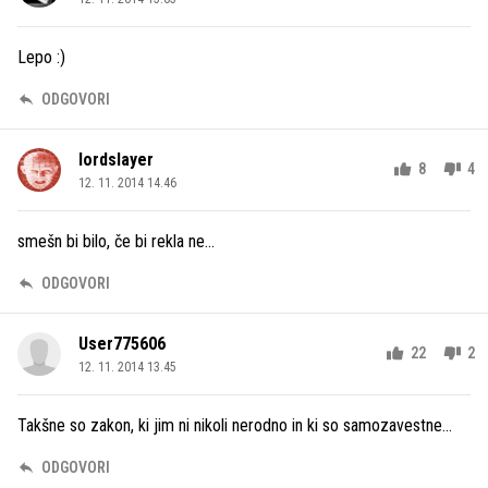
Lepo :)
ODGOVORI
lordslayer
8
4
12. 11. 2014 14.46
smešn bi bilo, če bi rekla ne...
ODGOVORI
User775606
22
2
12. 11. 2014 13.45
Takšne so zakon, ki jim ni nikoli nerodno in ki so samozavestne...
ODGOVORI