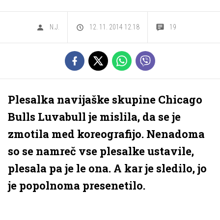
N.J.
12. 11. 2014 12.18
19
Plesalka navijaške skupine Chicago
Bulls Luvabull je mislila, da se je
zmotila med koreografijo. Nenadoma
so se namreč vse plesalke ustavile,
plesala pa je le ona. A kar je sledilo, jo
je popolnoma presenetilo.