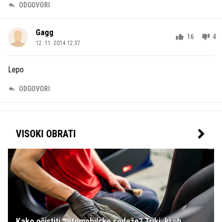
ODGOVORI
Gagg
16
4
12. 11. 2014 12.37
Lepo
ODGOVORI
VISOKI OBRATI
Kako očistiti avtomobilske sedeže? Triki, ki jih