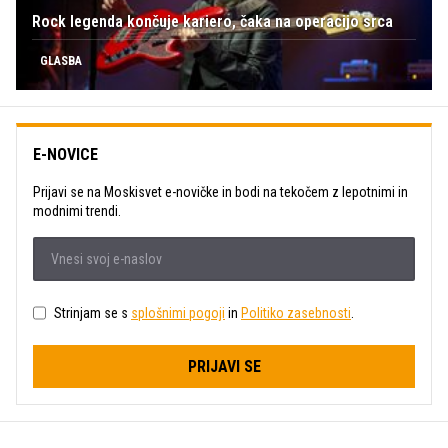
Rock legenda končuje kariero, čaka na operacijo srca
GLASBA
E-NOVICE
Prijavi se na Moskisvet e-novičke in bodi na tekočem z lepotnimi in
modnimi trendi.
Strinjam se s
splošnimi pogoji
in
Politiko zasebnosti
.
PRIJAVI SE