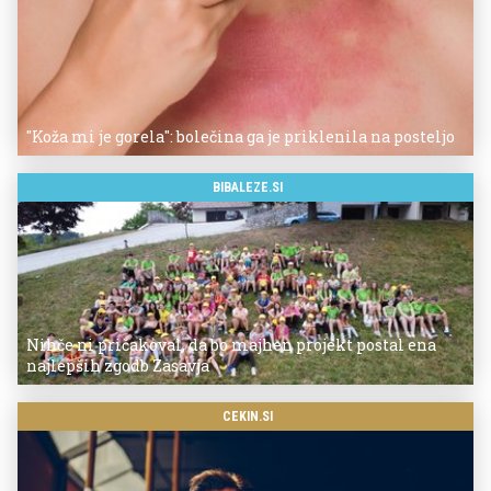
"Koža mi je gorela": bolečina ga je priklenila na posteljo
BIBALEZE.SI
Nihče ni pričakoval, da bo majhen projekt postal ena
najlepših zgodb Zasavja
CEKIN.SI