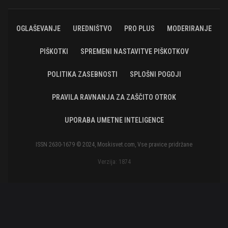
OGLAŠEVANJE
UREDNIŠTVO
PRO PLUS
MODERIRANJE
PIŠKOTKI
SPREMENI NASTAVITVE PIŠKOTKOV
POLITIKA ZASEBNOSTI
SPLOŠNI POGOJI
PRAVILA RAVNANJA ZA ZAŠČITO OTROK
UPORABA UMETNE INTELIGENCE
ISSN 2630-1679 © 2024, Moskisvet.com, Vse pravice pridržane
Verzija: 1874