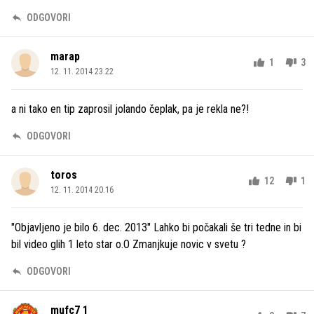
ODGOVORI
marap
1
3
12. 11. 2014 23.22
a ni tako en tip zaprosil jolando čeplak, pa je rekla ne?!
ODGOVORI
toros
12
1
12. 11. 2014 20.16
"Objavljeno je bilo 6. dec. 2013" Lahko bi počakali še tri tedne in bi
bil video glih 1 leto star o.O Zmanjkuje novic v svetu ?
ODGOVORI
mufc7 1