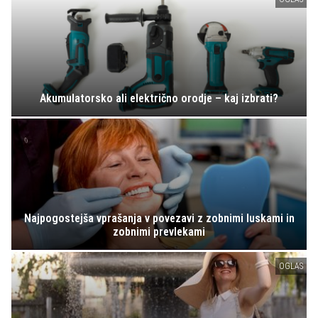
Akumulatorsko ali električno orodje – kaj izbrati?
Najpogostejša vprašanja v povezavi z zobnimi luskami in
zobnimi prevlekami
OGLAS