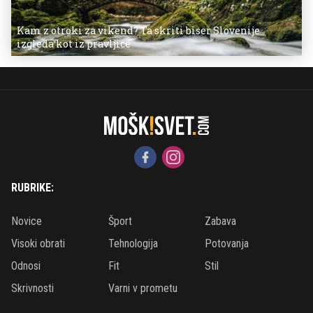
Kam z otroki za vikend? Ta skriti biser Slovenije
izgleda kot iz pravljice
RUBRIKE:
Novice
Šport
Zabava
Visoki obrati
Tehnologija
Potovanja
Odnosi
Fit
Stil
Skrivnosti
Varni v prometu