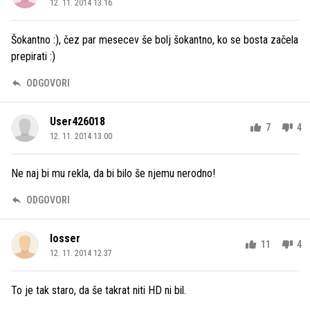
12. 11. 2014 13.16
Šokantno :), čez par mesecev še bolj šokantno, ko se bosta začela
prepirati :)
ODGOVORI
User426018
7
4
12. 11. 2014 13.00
Ne naj bi mu rekla, da bi bilo še njemu nerodno!
ODGOVORI
losser
11
4
12. 11. 2014 12.37
To je tak staro, da še takrat niti HD ni bil.