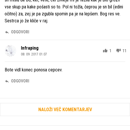
vse skup pa kake pošasti so to. Pol ni tožla, čeprou je sn bil (edini
očitno) za, zej je pa zgubla spomin pa je na lepšem. Bog res ve.
Sestrca jo že kliče v raj.
ODGOVORI
Infraping
1
11
08. 09. 2017 01.07
Bote vidl konec ponosa cepcev.
ODGOVORI
NALOŽI VEČ KOMENTARJEV