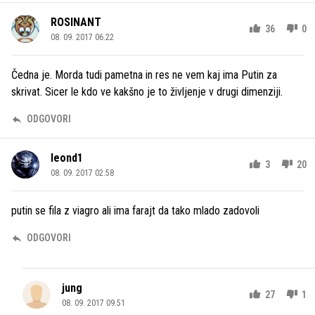
ROSINANT
36
0
08. 09. 2017 06.22
Čedna je. Morda tudi pametna in res ne vem kaj ima Putin za
skrivat. Sicer le kdo ve kakšno je to življenje v drugi dimenziji.
ODGOVORI
leond1
3
20
08. 09. 2017 02.58
putin se fila z viagro ali ima farajt da tako mlado zadovoli
ODGOVORI
jung
27
1
08. 09. 2017 09.51