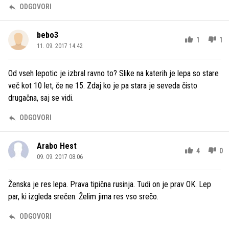
ODGOVORI
bebo3
1
1
11. 09. 2017 14.42
Od vseh lepotic je izbral ravno to? Slike na katerih je lepa so stare
več kot 10 let, če ne 15. Zdaj ko je pa stara je seveda čisto
drugačna, saj se vidi.
ODGOVORI
Arabo Hest
4
0
09. 09. 2017 08.06
Ženska je res lepa. Prava tipična rusinja. Tudi on je prav OK. Lep
par, ki izgleda srečen. Želim jima res vso srečo.
ODGOVORI