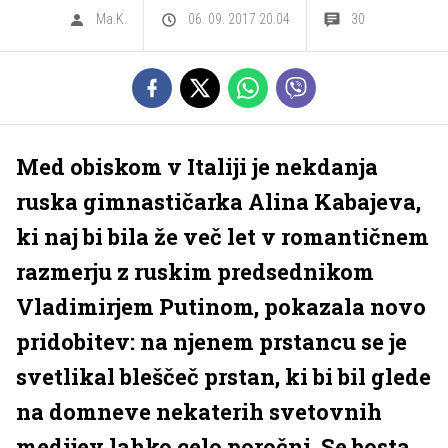
Ma.K.
06. 09. 2017 20.04
30
Med obiskom v Italiji je nekdanja
ruska gimnastičarka Alina Kabajeva,
ki naj bi bila že več let v romantičnem
razmerju z ruskim predsednikom
Vladimirjem Putinom, pokazala novo
pridobitev: na njenem prstancu se je
svetlikal bleščeč prstan, ki bi bil glede
na domneve nekaterih svetovnih
medijev lahko celo poročni. Se bosta