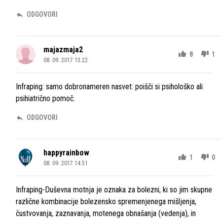
ODGOVORI
majazmaja2
8
1
08. 09. 2017 13.22
Infraping: samo dobronameren nasvet: poišči si psihološko ali
psihiatrično pomoč.
ODGOVORI
happyrainbow
1
0
08. 09. 2017 14.51
Infraping-Duševna motnja je oznaka za bolezni, ki so jim skupne
različne kombinacije bolezensko spremenjenega mišljenja,
čustvovanja, zaznavanja, motenega obnašanja (vedenja), in