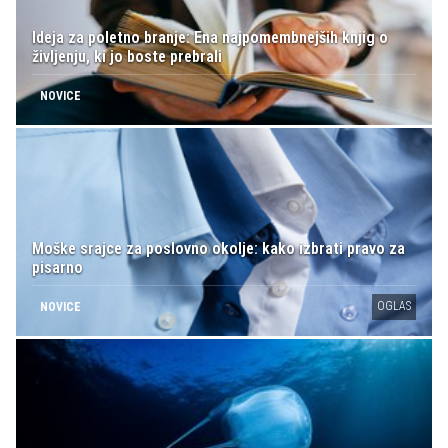
Ideja za poletno branje: Ena najpomembnejših knjig o
življenju, ki jo boste prebrali
NOVICE
Moške srajce za poslovno okolje: kako izbrati pravo za
pisarno
OGLAS
NOVICE