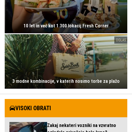
10 let in več kot 1.300 lokacij Fresh Corner
OGLAS
3 modne kombinacije, v katerih nosimo torbe za plažo
VISOKI OBRATI
Zakaj nekateri vozniki na vzvratno