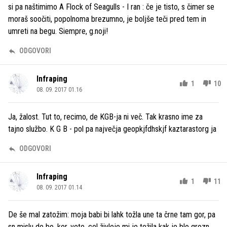
si pa naštimimo A Flock of Seagulls - I ran : če je tisto, s čimer se
moraš soočiti, popolnoma brezumno, je boljše teči pred tem in
umreti na begu. Siempre, g.noji!
ODGOVORI
Infraping
1
10
08. 09. 2017 01.16
Ja, žalost. Tut to, recimo, de KGB-ja ni več. Tak krasno ime za
tajno službo. K G B - pol pa največja geopkjfdhskjf kaztarastorg ja
ODGOVORI
Infraping
1
11
08. 09. 2017 01.14
De še mal zatožim: moja babi bi lahk tožla une ta črne tam gor, pa
sn mislu de bo, ker, vete, cel živleje mi je težila kak je blo grozn