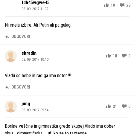
fdh45wgwe45
19
23
08. 09. 2017 11.32
Ni imela izbire. Ali Putin ali pa gulag.
ODGOVORI
skradin
18
0
08. 09. 2017 10.10
Vladu se hebe in rad ga ima noter.!!!
ODGOVORI
jung
31
0
08. 09. 2017 09.54
Borilne veščine in gimnastika gredo skupej.Vlado ima dober
okus....gimnastičarka......uf, ko se to raztegne .......