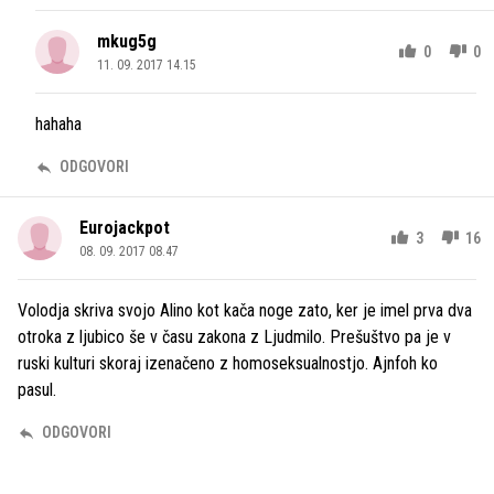
mkug5g
0
0
11. 09. 2017 14.15
hahaha
ODGOVORI
Eurojackpot
3
16
08. 09. 2017 08.47
Volodja skriva svojo Alino kot kača noge zato, ker je imel prva dva
otroka z ljubico še v času zakona z Ljudmilo. Prešuštvo pa je v
ruski kulturi skoraj izenačeno z homoseksualnostjo. Ajnfoh ko
pasul.
ODGOVORI