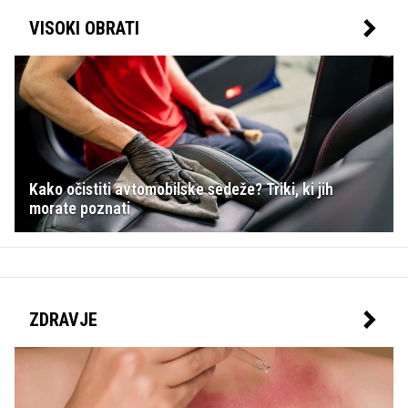
VISOKI OBRATI
Kako očistiti avtomobilske sedeže? Triki, ki jih
morate poznati
ZDRAVJE