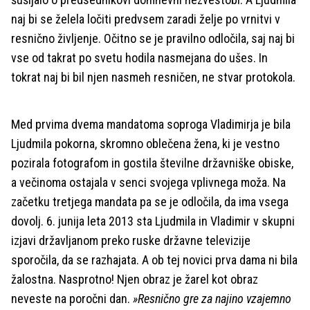
naj bi se želela ločiti predvsem zaradi želje po vrnitvi v
resnično življenje. Očitno se je pravilno odločila, saj naj bi
vse od takrat po svetu hodila nasmejana do ušes. In
tokrat naj bi bil njen nasmeh resničen, ne stvar protokola.
Med prvima dvema mandatoma soproga Vladimirja je bila
Ljudmila pokorna, skromno oblečena žena, ki je vestno
pozirala fotografom in gostila številne državniške obiske,
a večinoma ostajala v senci svojega vplivnega moža. Na
začetku tretjega mandata pa se je odločila, da ima vsega
dovolj. 6. junija leta 2013 sta Ljudmila in Vladimir v skupni
izjavi državljanom preko ruske državne televizije
sporočila, da se razhajata. A ob tej novici prva dama ni bila
žalostna. Nasprotno! Njen obraz je žarel kot obraz
neveste na poročni dan.
»Resnično gre za najino vzajemno