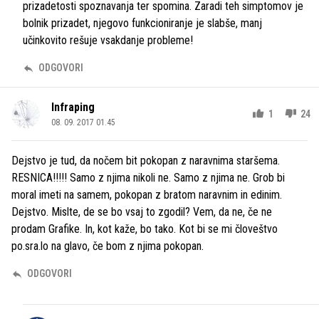
prizadetosti spoznavanja ter spomina. Zaradi teh simptomov je
bolnik prizadet, njegovo funkcioniranje je slabše, manj
učinkovito rešuje vsakdanje probleme!
ODGOVORI
Infraping
1
24
08. 09. 2017 01.45
Dejstvo je tud, da nočem bit pokopan z naravnima staršema.
RESNICA!!!!! Samo z njima nikoli ne. Samo z njima ne. Grob bi
moral imeti na samem, pokopan z bratom naravnim in edinim.
Dejstvo. Mislte, de se bo vsaj to zgodil? Vem, da ne, če ne
prodam Grafike. In, kot kaže, bo tako. Kot bi se mi človeštvo
po.sra.lo na glavo, če bom z njima pokopan.
ODGOVORI