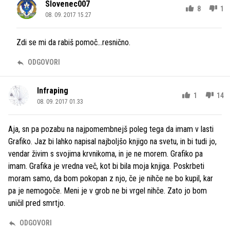
Slovenec007
8
1
08. 09. 2017 15.27
Zdi se mi da rabiš pomoč...resnično.
ODGOVORI
Infraping
1
14
08. 09. 2017 01.33
Aja, sn pa pozabu na najpomembnejš poleg tega da imam v lasti
Grafiko. Jaz bi lahko napisal najboljšo knjigo na svetu, in bi tudi jo,
vendar živim s svojima krvnikoma, in je ne morem. Grafiko pa
imam. Grafika je vredna več, kot bi bila moja knjiga. Poskrbeti
moram samo, da bom pokopan z njo, če je nihče ne bo kupil, kar
pa je nemogoče. Meni je v grob ne bi vrgel nihče. Zato jo bom
uničil pred smrtjo.
ODGOVORI