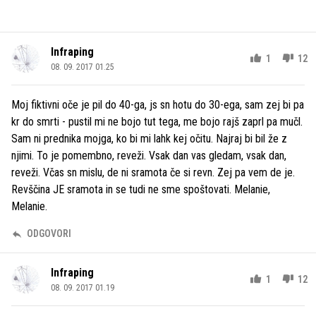
Infraping
1
12
08. 09. 2017 01.25
Moj fiktivni oče je pil do 40-ga, js sn hotu do 30-ega, sam zej bi pa
kr do smrti - pustil mi ne bojo tut tega, me bojo rajš zaprl pa mučl.
Sam ni prednika mojga, ko bi mi lahk kej očitu. Najraj bi bil že z
njimi. To je pomembno, reveži. Vsak dan vas gledam, vsak dan,
reveži. Včas sn mislu, de ni sramota če si revn. Zej pa vem de je.
Revščina JE sramota in se tudi ne sme spoštovati. Melanie,
Melanie.
ODGOVORI
Infraping
1
12
08. 09. 2017 01.19