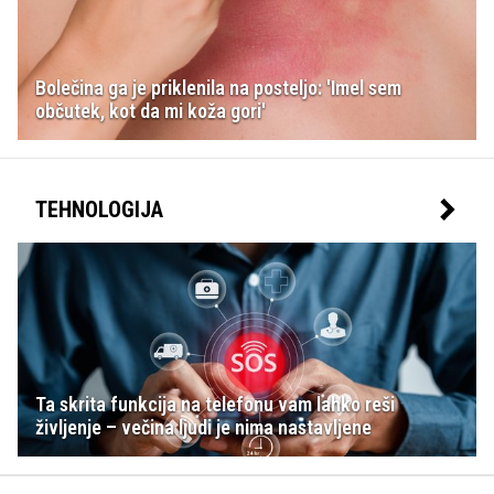
Bolečina ga je priklenila na posteljo: 'Imel sem
občutek, kot da mi koža gori'
TEHNOLOGIJA
Ta skrita funkcija na telefonu vam lahko reši
življenje – večina ljudi je nima nastavljene