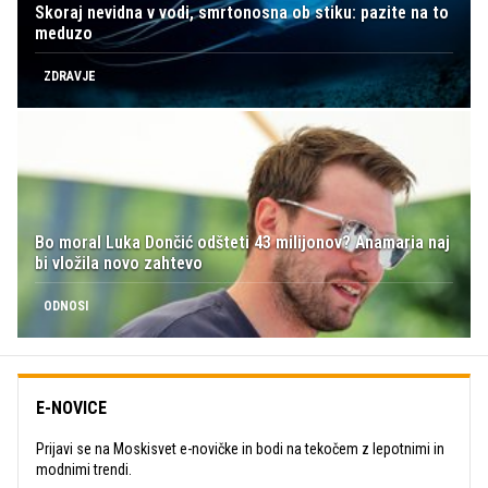
Skoraj nevidna v vodi, smrtonosna ob stiku: pazite na to
meduzo
ZDRAVJE
Bo moral Luka Dončić odšteti 43 milijonov? Anamaria naj
bi vložila novo zahtevo
ODNOSI
E-NOVICE
Prijavi se na Moskisvet e-novičke in bodi na tekočem z lepotnimi in
modnimi trendi.