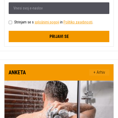
Strinjam se s
splošnimi pogoji
in
Politiko zasebnosti
.
PRIJAVI SE
ANKETA
+ Arhiv