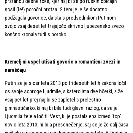
prstancu desne roke, kjer naj bi se po ruskih običajih
nosil (le!) poročni prstan. S tem je le še dodatno
podžagala govorice, da sta s predsednikom Putinom
svojo vsaj deset let trajajočo skrivno ljubezensko zvezo
končno kronala tudi s poroko.
Kremelj ni uspel utišati govoric o romantični zvezi in
naraščaju
Putin se je sicer leta 2013 po tridesetih letih zakona ločil
os svoje soproge Ljudmile, s katero ima dve hčerki, a že
vsaj pet let prej naj bi se zapletel s prelestno
gimnastičarko, ki naj bi bila tudi glavni razlog, da se je
Ljudmila želela ločiti. Vest, ki je postala ena izmed 'top'
novic leta 2013, ni bila presenečenje, saj se je že dalj časa
šušljalo o predsednikovi domnevni nezvestobi. A Ljudmila