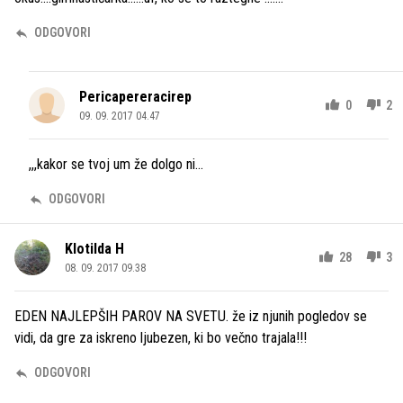
ODGOVORI
Pericapereracirep
0
2
09. 09. 2017 04.47
,,,kakor se tvoj um že dolgo ni...
ODGOVORI
Klotilda H
28
3
08. 09. 2017 09.38
EDEN NAJLEPŠIH PAROV NA SVETU. že iz njunih pogledov se
vidi, da gre za iskreno ljubezen, ki bo večno trajala!!!
ODGOVORI