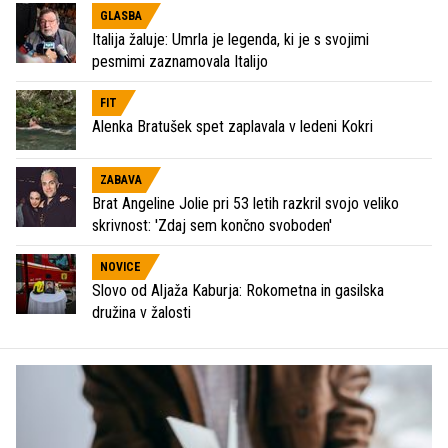
GLASBA
Italija žaluje: Umrla je legenda, ki je s svojimi
pesmimi zaznamovala Italijo
FIT
Alenka Bratušek spet zaplavala v ledeni Kokri
ZABAVA
Brat Angeline Jolie pri 53 letih razkril svojo veliko
skrivnost: 'Zdaj sem končno svoboden'
NOVICE
Slovo od Aljaža Kaburja: Rokometna in gasilska
družina v žalosti