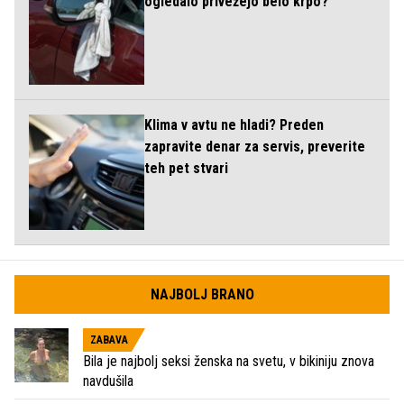
ogledalo privežejo belo krpo?
Klima v avtu ne hladi? Preden
zapravite denar za servis, preverite
teh pet stvari
NAJBOLJ BRANO
ZABAVA
Bila je najbolj seksi ženska na svetu, v bikiniju znova
navdušila