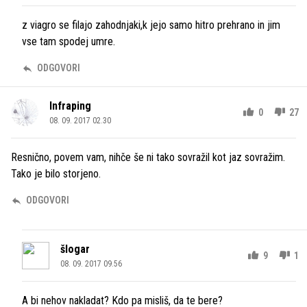
z viagro se filajo zahodnjaki,k jejo samo hitro prehrano in jim
vse tam spodej umre.
ODGOVORI
Infraping
0
27
08. 09. 2017 02.30
Resnično, povem vam, nihče še ni tako sovražil kot jaz sovražim.
Tako je bilo storjeno.
ODGOVORI
šlogar
9
1
08. 09. 2017 09.56
A bi nehov nakladat? Kdo pa misliš, da te bere?