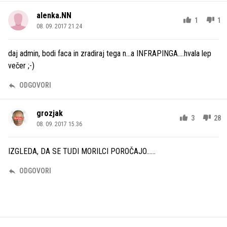
alenka.NN
1
1
08. 09. 2017 21.24
daj admin, bodi faca in zradiraj tega n...a INFRAPINGA....hvala lep
večer ;-)
ODGOVORI
grozjak
3
28
08. 09. 2017 15.36
IZGLEDA, DA SE TUDI MORILCI POROČAJO......
ODGOVORI