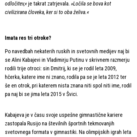
odločitev,«
je takrat zatrjevala.
»Ločila se bova kot
civilizirana človeka, ker si to oba želiva.«
Imata res tri otroke?
Po navedbah nekaterih ruskih in svetovnih medijev naj bi
se Alini Kabajevi in Vladimirju Putinu v skrivnem razmerju
rodili trije otroci: sin Dmitrij, ki se je rodil leta 2009,
hčerka, katere ime ni znano, rodila pa se je leta 2012 ter
še en otrok, pri katerem nista znana niti spol niti ime, rodil
pa naj bi se jima leta 2015 v Švici.
Kabajeva je v času svoje uspešne gimnastične kariere
zastopala Rusijo na številnih športnih tekmovanjih
svetovnega formata v gimnastiki. Na olimpijskih igrah leta