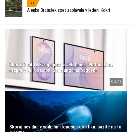
FIT
Alenka Bratušek spet zaplavala v ledeni Kokri
Skoraj 7 od 10 Evropejcev si želi tanek telefon, ki se
razpre v velik zaslon: Samsung ima odgovor
OGLAS
NOVICE
Skoraj nevidna v vodi, smrtonosna ob stiku: pazite na to