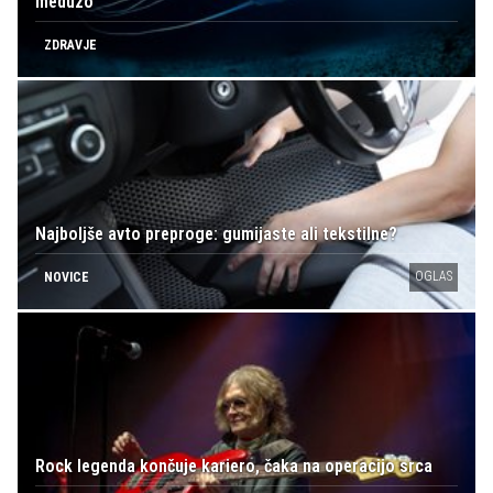
meduzo
ZDRAVJE
Najboljše avto preproge: gumijaste ali tekstilne?
OGLAS
NOVICE
Rock legenda končuje kariero, čaka na operacijo srca