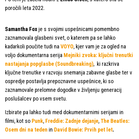
poročili leta 2022.
Samantha Fox
je s svojimi uspešnicami pomembno
zaznamovala glasbeni svet, o katerem pa se lahko
kadarkoli poučite tudi na
VOYO
, kjer vam je za ogled na
voljo
dokumentarna serija
Mejniki zvoka: ključni trenutki
nastajanja popglasbe (Soundbreaking)
, ki
razkriva
ključne trenutke v razvoju snemanja zabavne glasbe ter v
ospredje postavlja prepoznavne uspešnice, ki so
zaznamovale prelomne dogodke v življenju generacij
poslušalcev po vsem svetu.
Izbirate pa lahko tudi med dokumentarnimi serijami in
filmi, kot so
Punk
,
Freddie: Zadnje dejanje
,
The Beatles:
Osem dni na teden
in
David Bowie: Prvih pet let
.