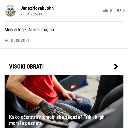
JanezNovakJohn
0
0
21. 04. 2024 13.30
Meni ni legla. Ni in ni moj tip.
ODGOVORI
VISOKI OBRATI
Kako očistiti avtomobilske sedeže? Triki, ki jih
morate poznati