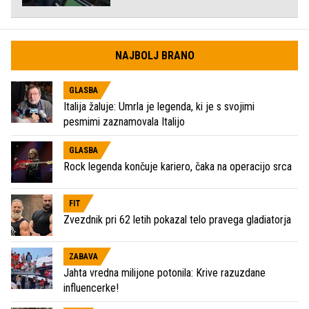
NAJBOLJ BRANO
GLASBA
Italija žaluje: Umrla je legenda, ki je s svojimi
pesmimi zaznamovala Italijo
GLASBA
Rock legenda končuje kariero, čaka na operacijo srca
FIT
Zvezdnik pri 62 letih pokazal telo pravega gladiatorja
ZABAVA
Jahta vredna milijone potonila: Krive razuzdane
influencerke!