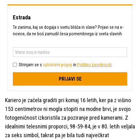
Estrada
Te zanima, kaj se dogaja v svetu blišča in slave? Prijavi se na e-
novice, da ne boš zamudil česa pomembnega iz sveta slavnih.
Strinjam se s
splošnimi pogoji
in
Politiko zasebnosti
.
PRIJAVI SE
Kariero je začela graditi pri komaj 16 letih, ker pa z višino
153 centimetrov ni mogla stopiti na modne brvi, je svojo
fotogeničnost izkoristila za poziranje pred kamerami. Z
idealnimi telesnimi proporci, 98-59-84, je v 80. letih veljala
za seks simbol, takrat pa je bila tudi največkrat