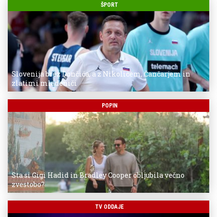
ŠPORT
Slovenija brez Dončića, a z Nikolićem, Čančarjem in
zlatimi mladeniči
POPIN
Sta si Gigi Hadid in Bradley Cooper obljubila večno
zvestobo?
TV ODDAJE