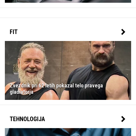
FIT
Zvezdnik pri 62 letih pokazal telo pravega
gladiatorja
TEHNOLOGIJA