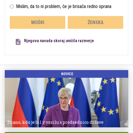
Mislim, da to ni problem, če je brisača redno oprana
MOŠKI
ŽENSKA
Njegova navada skoraj uničila razmerje
NOVICE
Znano, kdo je bil v vozilu s predsednico države