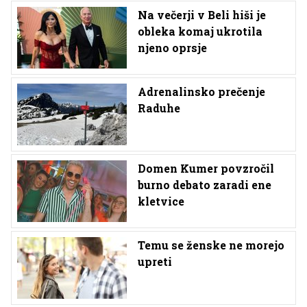
Na večerji v Beli hiši je
obleka komaj ukrotila
njeno oprsje
Adrenalinsko prečenje
Raduhe
Domen Kumer povzročil
burno debato zaradi ene
kletvice
Temu se ženske ne morejo
upreti