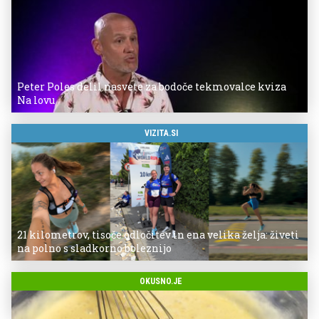
Peter Poles delil nasvete za bodoče tekmovalce kviza
Na lovu
VIZITA.SI
21 kilometrov, tisoče odločitev in ena velika želja: živeti
na polno s sladkorno boleznijo
OKUSNO.JE