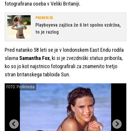
fotografirana oseba v Veliki Britaniji.
PREBERI ŠE
Playboyeva zajčica že 6 let spolno vzdržna,
to je razlog
Pred natanko 58 leti se je v londonskem East Endu rodila
slavna
Samantha Fox
, ki si je zvezdniški status priborila,
ko so jo kot najstnico fotografirali za znamenito tretjo
stran britanskega tabloida Sun.
FOTO: Profimedia