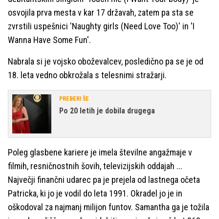
osvojila prva mesta v kar 17 državah, zatem pa sta se
zvrstili uspešnici 'Naughty girls (Need Love Too)' in 'I
Wanna Have Some Fun'.
Nabrala si je vojsko oboževalcev, posledično pa se je od
18. leta vedno obkrožala s telesnimi stražarji.
PREBERI ŠE
Po 20 letih je dobila drugega
Poleg glasbene kariere je imela številne angažmaje v
filmih, resničnostnih šovih, televizijskih oddajah ...
Največji finančni udarec pa je prejela od lastnega očeta
Patricka, ki jo je vodil do leta 1991. Okradel jo je in
oškodoval za najmanj milijon funtov. Samantha ga je tožila