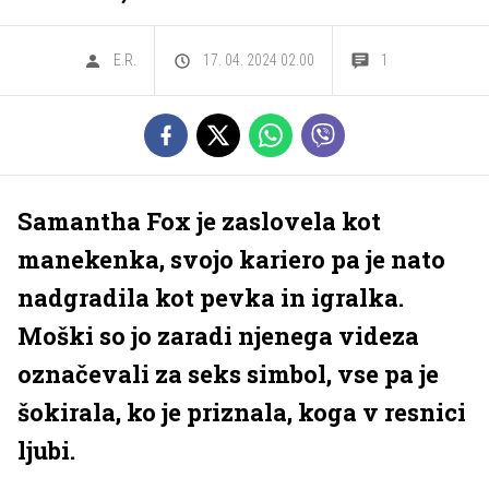
E.R.
17. 04. 2024 02.00
1
Samantha Fox je zaslovela kot
manekenka, svojo kariero pa je nato
nadgradila kot pevka in igralka.
Moški so jo zaradi njenega videza
označevali za seks simbol, vse pa je
šokirala, ko je priznala, koga v resnici
ljubi.