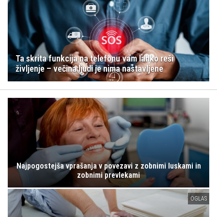
Ta skrita funkcija na telefonu vam lahko reši
življenje – večina ljudi je nima nastavljene
Najpogostejša vprašanja v povezavi z zobnimi luskami in
zobnimi prevlekami
OGLAS