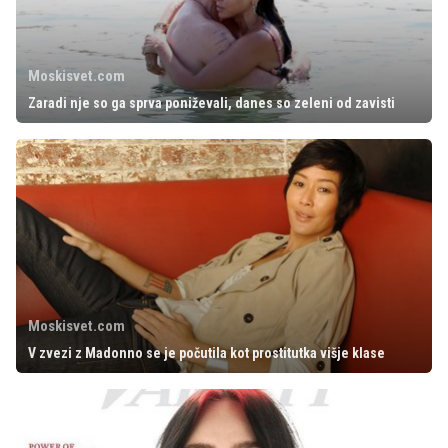
Moskisvet.com
Zaradi nje so ga sprva poniževali, danes so zeleni od zavisti
Moskisvet.com
V zvezi z Madonno se je počutila kot prostitutka višje klase