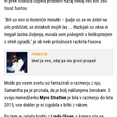
in prek sodišča uspela pridobiti nazaj nekaj več kot 360
tisoč funtov.
"Bili so nori in histerični trenutki – ljudje so se mi želeli na
silo približati, se dotakniti mojih las ... Razbijali so okna in
tvegali lastna življenja, morala sem pobegniti s helikopterjem
s streh zgradb,"
je ob neki priložnosti razkrila Foxova.
PREBERI ŠE
Imel je vse, zdaj pa mu grozi propad
Moški po vsem svetu so fantazirali o razmerju z njo,
Samantha pa je priznala, da je bolj naklonjena ženskam. S
svojo menedžerko
Myro Stratton
je bila v razmerju do leta
2015, vse dokler je ni izgubila v bitki z rakom.
Po tem je začela hoditi z
Lindo Olsen
, s katero sta se