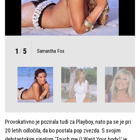
1
/
5
Samantha Fox
Provokativno je pozirala tudi za Playboy, nato pa se je pri
20 letih odločila, da bo postala pop zvezda. S svojim
debitantskim singlom 'Touch me (I Want Your body)' je