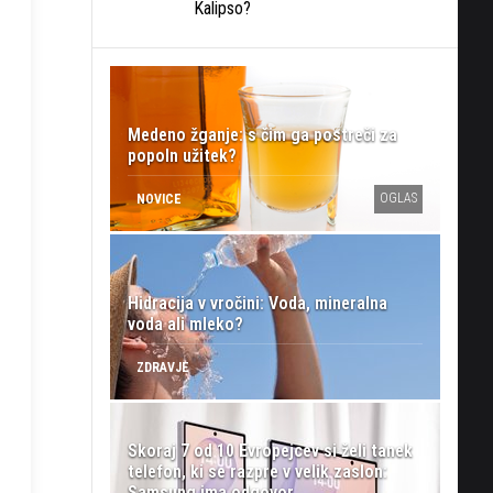
Kalipso?
Medeno žganje: s čim ga postreči za
popoln užitek?
OGLAS
NOVICE
Hidracija v vročini: Voda, mineralna
voda ali mleko?
ZDRAVJE
Skoraj 7 od 10 Evropejcev si želi tanek
telefon, ki se razpre v velik zaslon:
Samsung ima odgovor