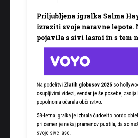
Priljubljena igralka Salma Hay
izraziti svoje naravne lepote. 
pojavila s sivi lasmi in s tem 
Na podelitvi
Zlatih globusov 2025
so hollywoo
osupljivimi videzi, vendar je še posebej zasija
popolnoma očarala občinstvo.
58-letna igralka je izbrala čudovito bordo obl
pri čemer je nekaj pramenov pustila, da so ne
svoje sive lase.