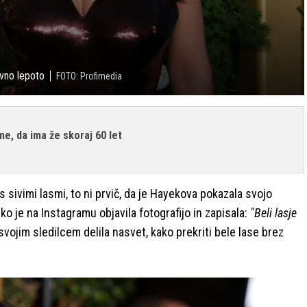
vno lepoto
FOTO: Profimedia
me, da ima že skoraj 60 let
 sivimi lasmi, to ni prvič, da je Hayekova pokazala svojo
 ko je na Instagramu objavila fotografijo in zapisala:
"Beli lasje
svojim sledilcem delila nasvet, kako prekriti bele lase brez