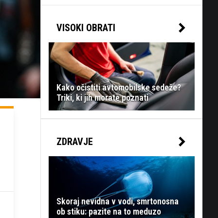
VISOKI OBRATI
Kako očistiti avtomobilske sedeže?
Triki, ki jih morate poznati
ZDRAVJE
Skoraj nevidna v vodi, smrtonosna
ob stiku: pazite na to meduzo