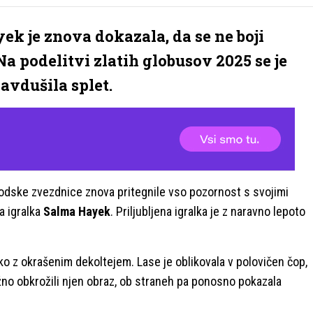
ek je znova dokazala, da se ne boji
Na podelitvi zlatih globusov 2025 se je
navdušila splet.
dske zvezdnice znova pritegnile vso pozornost s svojimi
la igralka
Salma Hayek
. Priljubljena igralka je z naravno lepoto
eko z okrašenim dekoltejem. Lase je oblikovala v polovičen čop,
žno obkrožili njen obraz, ob straneh pa ponosno pokazala