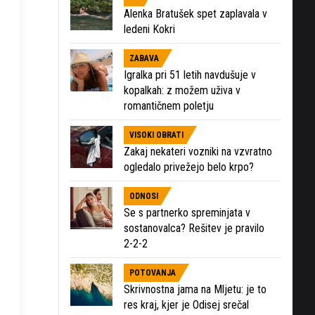
Alenka Bratušek spet zaplavala v
ledeni Kokri
ZABAVA
Igralka pri 51 letih navdušuje v
kopalkah: z možem uživa v
romantičnem poletju
VISOKI OBRATI
Zakaj nekateri vozniki na vzvratno
ogledalo privežejo belo krpo?
ODNOSI
Se s partnerko spreminjata v
sostanovalca? Rešitev je pravilo
2-2-2
POTOVANJA
Skrivnostna jama na Mljetu: je to
res kraj, kjer je Odisej srečal