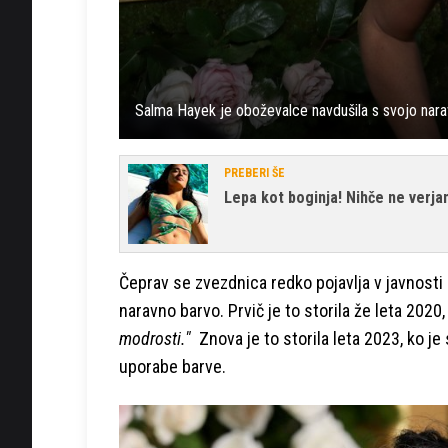
Salma Hayek je oboževalce navdušila s svojo nara
PREBERI ŠE
Lepa kot boginja! Nihče ne verja
Čeprav se zvezdnica redko pojavlja v javnosti s
naravno barvo. Prvič je to storila že leta 2020,
modrosti."
Znova je to storila leta 2023, ko je 
uporabe barve.