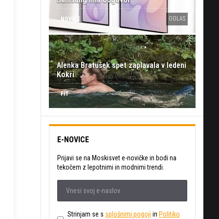
OGLAS
NOVICE
Alenka Bratušek spet zaplavala v ledeni
Kokri
FIT
E-NOVICE
Prijavi se na Moskisvet e-novičke in bodi na
tekočem z lepotnimi in modnimi trendi.
Strinjam se s
splošnimi pogoji
in
Politiko