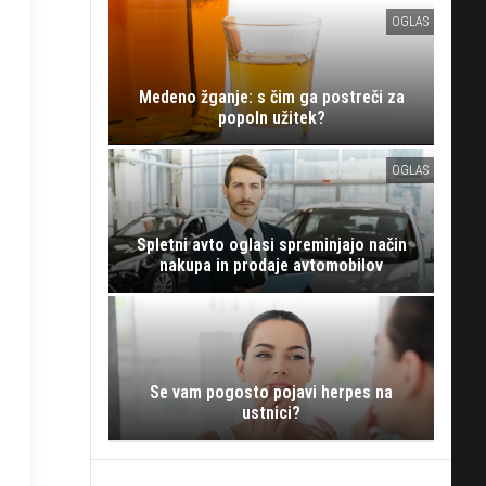
OGLAS
Medeno žganje: s čim ga postreči za
popoln užitek?
OGLAS
Spletni avto oglasi spreminjajo način
nakupa in prodaje avtomobilov
Se vam pogosto pojavi herpes na
ustnici?