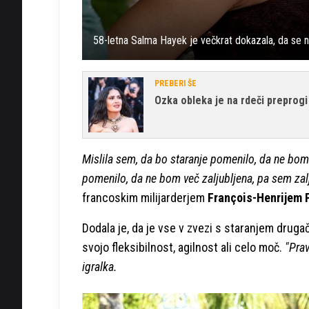
58-letna Salma Hayek je večkrat dokazala, da se n
PREBERI ŠE
Ozka obleka je na rdeči preprogi
Mislila sem, da bo staranje pomenilo, da ne bom
pomenilo, da ne bom več zaljubljena, pa sem zalj
francoskim milijarderjem
François-Henrijem 
Dodala je, da je vse v zvezi s staranjem drugače,
svojo fleksibilnost, agilnost ali celo moč.
"Prav
igralka.