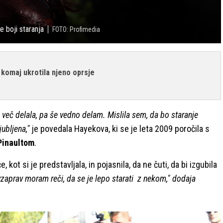
e boji staranja
FOTO: Profimedia
 komaj ukrotila njeno oprsje
 več delala, pa še vedno delam. Mislila sem, da bo staranje
ubljena,"
je povedala Hayekova, ki se je leta 2009 poročila s
Pinaultom
.
 kot si je predstavljala, in pojasnila, da ne čuti, da bi izgubila
zaprav moram reči, da se je lepo starati z nekom," dodaja