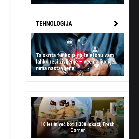
TEHNOLOGIJA
Ta skrita funkcija na telefonu vam
lahko reši življenje – večina ljudi je
nima nastavljene
10 let in več kot 1.300 lokacij Fresh
Corner