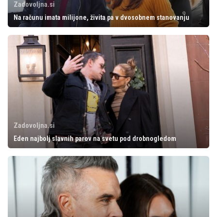
Zadovoljna.si
Na računu imata milijone, živita pa v dvosobnem stanovanju
Zadovoljna.si
Eden najbolj slavnih parov na svetu pod drobnogledom