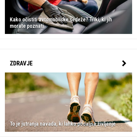
Kako očistiti avtomobilske sedeže? Triki, ki jih
morate poznati
ZDRAVJE
To je jutranja navada, ki lahko podaljša življenje