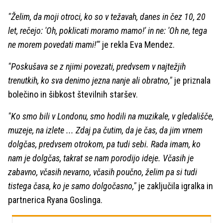
"Želim, da moji otroci, ko so v težavah, danes in čez 10, 20
let, rečejo: 'Oh, poklicati moramo mamo!' in ne: 'Oh ne, tega
ne morem povedati mami!'"
je rekla Eva Mendez.
"Poskušava se z njimi povezati, predvsem v najtežjih
trenutkih, ko sva denimo jezna nanje ali obratno,"
je priznala
bolečino in šibkost številnih staršev.
"Ko smo bili v Londonu, smo hodili na muzikale, v gledališče,
muzeje, na izlete ... Zdaj pa čutim, da je čas, da jim vrnem
dolgčas, predvsem otrokom, pa tudi sebi. Rada imam, ko
nam je dolgčas, takrat se nam porodijo ideje. Včasih je
zabavno, včasih nevarno, včasih poučno, želim pa si tudi
tistega časa, ko je samo dolgočasno,"
je zaključila igralka in
partnerica Ryana Goslinga.