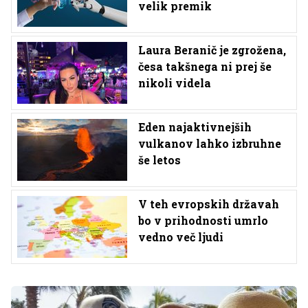
velik premik
Laura Beranič je zgrožena,
česa takšnega ni prej še
nikoli videla
Eden najaktivnejših
vulkanov lahko izbruhne
še letos
V teh evropskih državah
bo v prihodnosti umrlo
vedno več ljudi