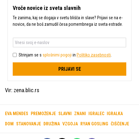
Vroče novice iz sveta slavnih
Te zanima, kaj se dogaja v svetu blišča in slave? Prijavi se na e-
novice, da ne boš zamudil česa pomembnega iz sveta estrade.
Strinjam se s
splošnimi pogoji
in
Politiko zasebnosti
.
PRIJAVI SE
Vir: zena.blic.rs
EVA MENDES
PREMOŽENJE
SLAVNI
ZNANI
IGRALEC
IGRALKA
DOM
STANOVANJE
DRUŽINA
VZGOJA
RYAN GOSLING
ČIŠČENJE