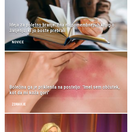
Ideja za poletno branje: Ena najpomembnejših knjig o
življenju, ki jo boste prebrali
NOVICE
Bolečina ga je priklenila na posteljo: 'Imel sem občutek,
kot da mi koža gori'
ZDRAVJE