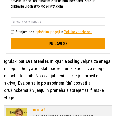
novičke in bodi na tekočem z aktualnimi novicami. Zate jih
pripravlja uredništvo Moškisvet.com.
Strinjam se s
splošnimi pogoji
in
Politiko zasebnosti
.
PRIJAVI SE
Igralski par
Eva Mendes
in
Ryan Gosling
veljata za enega
najlepših hollywoodskih parov, njun zakon pa za enega
najbolj stabilnih. Noro zaljubljeni par se je poročil na
skrivaj, Eva pa se je po usodnem "da" posvetila
družinskemu življenju in prenehala sprejemati filmske
vloge.
PREBERI ŠE