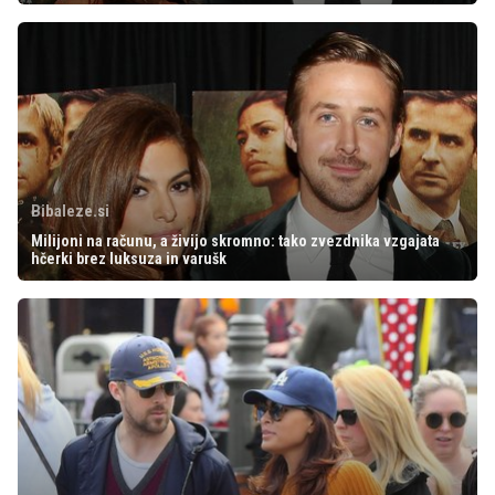
Bibaleze.si
Milijoni na računu, a živijo skromno: tako zvezdnika vzgajata
hčerki brez luksuza in varušk