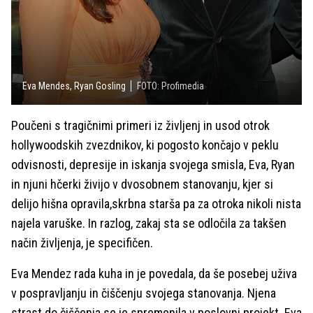
Eva Mendes, Ryan Gosling
FOTO: Profimedia
Poučeni s tragičnimi primeri iz življenj in usod otrok
hollywoodskih zvezdnikov, ki pogosto končajo v peklu
odvisnosti, depresije in iskanja svojega smisla, Eva, Ryan
in njuni hčerki živijo v dvosobnem stanovanju, kjer si
delijo hišna opravila,skrbna starša pa za otroka nikoli nista
najela varuške. In razlog, zakaj sta se odločila za takšen
način življenja, je specifičen.
Eva Mendez rada kuha in je povedala, da še posebej uživa
v pospravljanju in čiščenju svojega stanovanja. Njena
strast do čiščenja se je spremenila v poslovni projekt. Eva