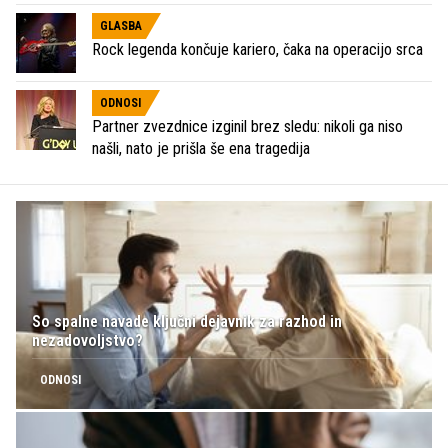
GLASBA
Rock legenda končuje kariero, čaka na operacijo srca
ODNOSI
Partner zvezdnice izginil brez sledu: nikoli ga niso
našli, nato je prišla še ena tragedija
So spalne navade ključni dejavnik za razhod in
nezadovoljstvo?
ODNOSI