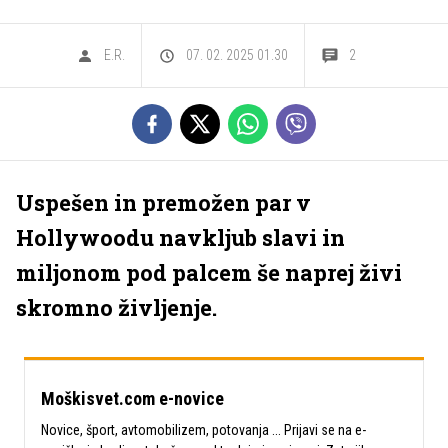
E.R.
07. 02. 2025 01.30
2
Uspešen in premožen par v
Hollywoodu navkljub slavi in
miljonom pod palcem še naprej živi
skromno življenje.
Moškisvet.com e-novice
Novice, šport, avtomobilizem, potovanja ... Prijavi se na e-