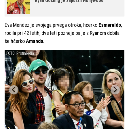
Ryan Gosling je zapustil Hollywood
Eva Mendez je svojega prvega otroka, hčerko
Esmeraldo
,
rodila pri 42 letih, dve leti pozneje pa je z Ryanom dobila
še hčerko
Amando
.
FOTO: Profimedia