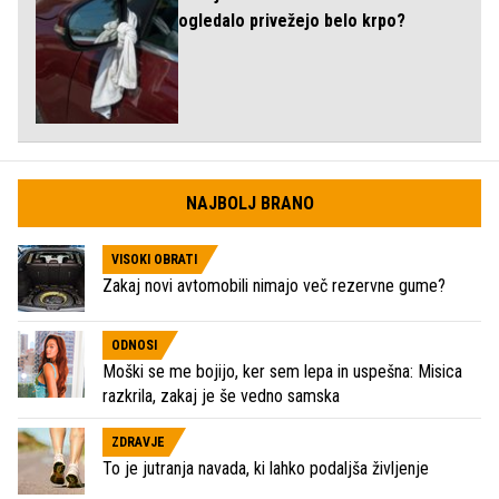
ogledalo privežejo belo krpo?
NAJBOLJ BRANO
VISOKI OBRATI
Zakaj novi avtomobili nimajo več rezervne gume?
ODNOSI
Moški se me bojijo, ker sem lepa in uspešna: Misica
razkrila, zakaj je še vedno samska
ZDRAVJE
To je jutranja navada, ki lahko podaljša življenje