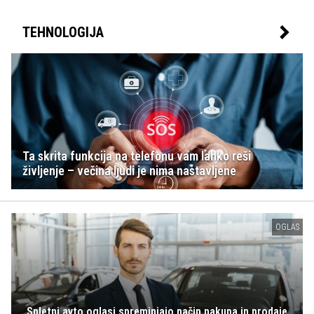
TEHNOLOGIJA
Ta skrita funkcija na telefonu vam lahko reši
življenje – večina ljudi je nima nastavljene
OGLAS
Spletni avto oglasi spreminjajo način nakupa in prodaje