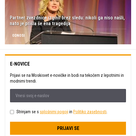
Partner zvezdnice izginil brez sledu: nikoli ga niso našli,
nato je prišla še ena tragedija
ODNOSI
E-NOVICE
Prijavi se na Moskisvet e-novičke in bodi na tekočem z lepotnimi in
modnimi trendi.
Strinjam se s
splošnimi pogoji
in
Politiko zasebnosti
.
PRIJAVI SE