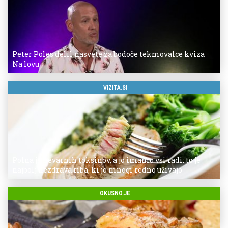
Peter Poles delil nasvete za bodoče tekmovalce kviza
Na lovu
VIZITA.SI
Polna je nevarnih toksinov, a jo imamo vsi radi: to je
najbolj nezdrava riba, ki jo mnogi redno uživajo
OKUSNO.JE