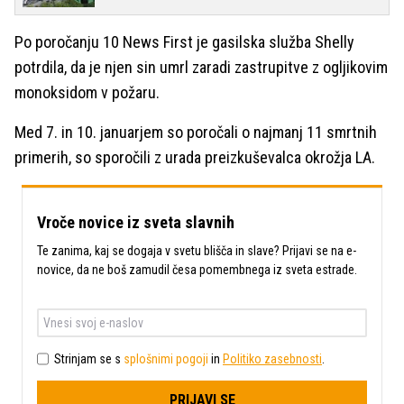
Po poročanju 10 News First je gasilska služba Shelly
potrdila, da je njen sin umrl zaradi zastrupitve z ogljikovim
monoksidom v požaru.
Med 7. in 10. januarjem so poročali o najmanj 11 smrtnih
primerih, so sporočili z urada preizkuševalca okrožja LA.
Vroče novice iz sveta slavnih
Te zanima, kaj se dogaja v svetu blišča in slave? Prijavi se na e-
novice, da ne boš zamudil česa pomembnega iz sveta estrade.
Strinjam se s
splošnimi pogoji
in
Politiko zasebnosti
.
PRIJAVI SE