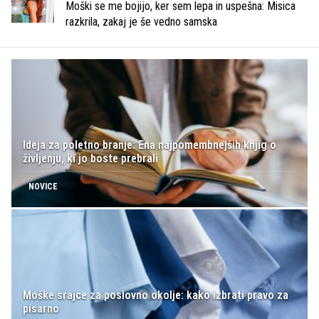
Moški se me bojijo, ker sem lepa in uspešna: Misica
razkrila, zakaj je še vedno samska
Ideja za poletno branje: Ena najpomembnejših knjig o
življenju, ki jo boste prebrali
NOVICE
Moške srajce za poslovno okolje: kako izbrati pravo za
pisarno