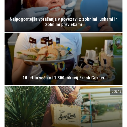
Najpogostejša vprašanja v povezavi z zobnimi luskami in
zobnimi prevlekami
10 let in več kot 1.300 lokacij Fresh Corner
OGLAS