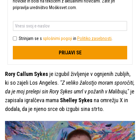
novičke in bodi na tekočem z aktualnimi novicami. Zate jih
pripravlja uredništvo Moškisvet.com.
Strinjam se s
splošnimi pogoji
in
Politiko zasebnosti
.
PRIJAVI SE
Rory Callum Sykes
je izgubil življenje v ognjenih zubljih,
ki so zajeli Los Angeles.
"Z veliko žalostjo moram sporočiti,
da je moj prelepi sin Rory Sykes umrl v požarih v Malibuju,"
je
zapisala igralčeva mama
Shelley Sykes
na omrežju X in
dodala, da je njeno srce ob izgubi sina strto.