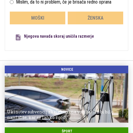
Mislim, da to ni problem, če je brisača redno oprana
MOŠKI
ŽENSKA
Njegova navada skoraj uničila razmerje
NOVICE
Ukinitev subvencij za električna vozila? 'To bi bilo
najslabše, kar se lahko zgodi'
ŠPORT