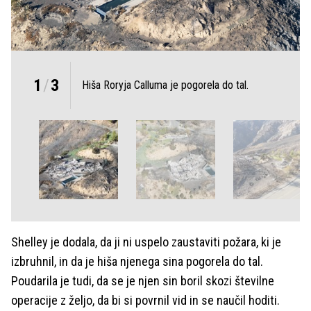
1
/
3
Hiša Roryja Calluma je pogorela do tal.
Shelley je dodala, da ji ni uspelo zaustaviti požara, ki je
izbruhnil, in da je hiša njenega sina pogorela do tal.
Poudarila je tudi, da se je njen sin boril skozi številne
operacije z željo, da bi si povrnil vid in se naučil hoditi.