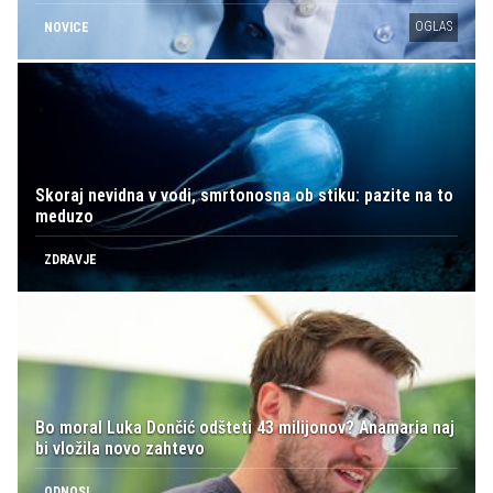
OGLAS
NOVICE
Skoraj nevidna v vodi, smrtonosna ob stiku: pazite na to
meduzo
ZDRAVJE
Bo moral Luka Dončić odšteti 43 milijonov? Anamaria naj
bi vložila novo zahtevo
ODNOSI