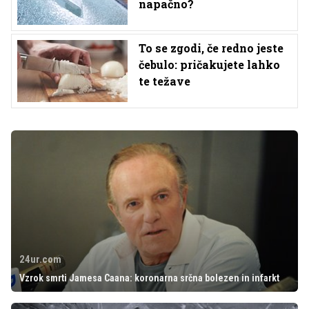
napačno?
To se zgodi, če redno jeste
čebulo: pričakujete lahko
te težave
24ur.com
Vzrok smrti Jamesa Caana: koronarna srčna bolezen in infarkt