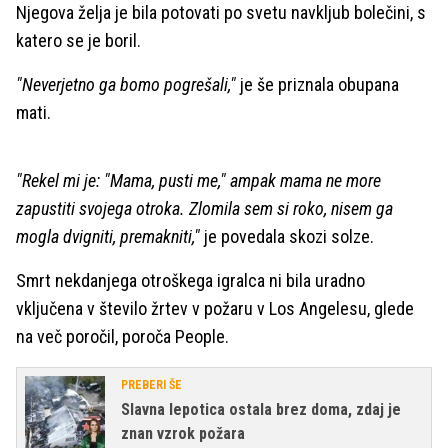
Njegova želja je bila potovati po svetu navkljub bolečini, s
katero se je boril.
"Neverjetno ga bomo pogrešali,"
je še priznala obupana
mati.
"Rekel mi je: "Mama, pusti me," ampak mama ne more
zapustiti svojega otroka. Zlomila sem si roko, nisem ga
mogla dvigniti, premakniti,"
je povedala skozi solze.
Smrt nekdanjega otroškega igralca ni bila uradno
vključena v število žrtev v požaru v Los Angelesu, glede
na več poročil, poroča People.
PREBERI ŠE
Slavna lepotica ostala brez doma, zdaj je
znan vzrok požara