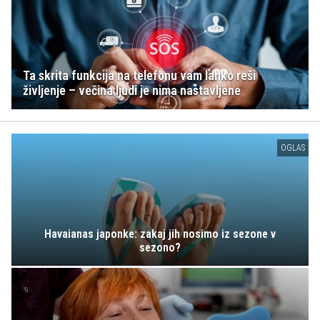
Ta skrita funkcija na telefonu vam lahko reši
življenje – večina ljudi je nima nastavljene
OGLAS
Havaianas japonke: zakaj jih nosimo iz sezone v
sezono?