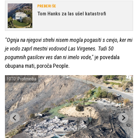
PREBERI ŠE
Tom Hanks za las ušel katastrofi
"Ognja na njegovi strehi nisem mogla pogasiti s cevjo, ker mi
je vodo zaprl mestni vodovod Las Virgenes. Tudi 50
pogumnih gasilcev ves dan ni imelo vode,"
je povedala
obupana mati, poroča People.
FOTO: Profimedia