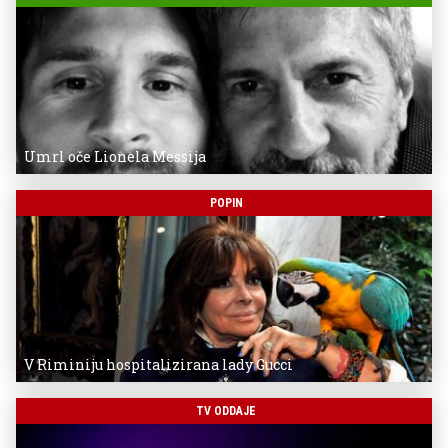
Umrl oče Lionela Messija
POPIN
V Riminiju hospitalizirana lady Gucci
TV ODDAJE