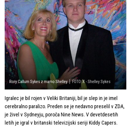
Rory Callum Sykes z mamo Shelley
FOTO: X - Shelley Sykes
Igralec je bil rojen v Veliki Britaniji, bil je slep in je imel
cerebralno paralizo. Preden se je nedavno preselil v ZDA,
je živel v Sydneyju, poroča Nine News. V devetdesetih
letih je igral v britanski televizijski seriji Kiddy Capers.