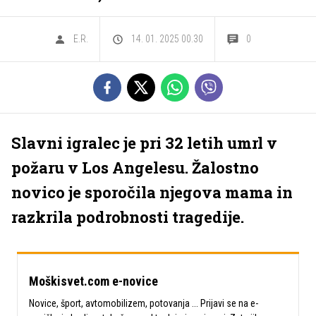
E.R.
14. 01. 2025 00.30
0
Slavni igralec je pri 32 letih umrl v
požaru v Los Angelesu. Žalostno
novico je sporočila njegova mama in
razkrila podrobnosti tragedije.
Moškisvet.com e-novice
Novice, šport, avtomobilizem, potovanja ... Prijavi se na e-