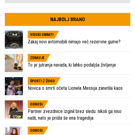
NAJBOLJ BRANO
VISOKI OBRATI
Zakaj novi avtomobili nimajo več rezervne gume?
ZDRAVJE
To je jutranja navada, ki lahko podaljša življenje
ŠPORTI Z ŽOGO
Novica o smrti očeta Lionela Messija zanetila kaos
ODNOSI
Partner zvezdnice izginil brez sledu: nikoli ga niso
našli, nato je prišla še ena tragedija
ODNOSI