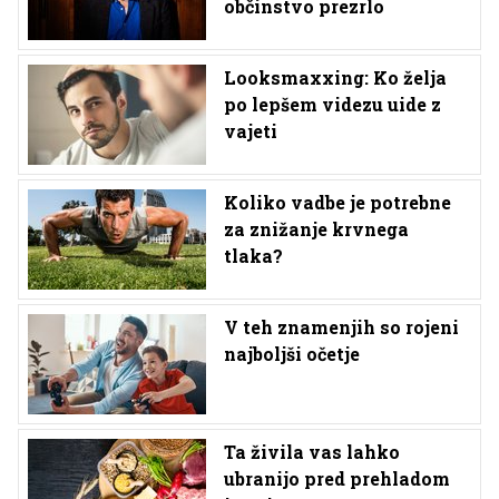
občinstvo prezrlo
Looksmaxxing: Ko želja
po lepšem videzu uide z
vajeti
Koliko vadbe je potrebne
za znižanje krvnega
tlaka?
V teh znamenjih so rojeni
najboljši očetje
Ta živila vas lahko
ubranijo pred prehladom