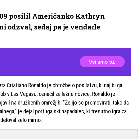
 209 posilil Američanko Kathryn
i odzval, sedaj pa je vendarle
Cristiano Ronaldo je obtožbe o posilstvu, ki naj bi ga
sob v Las Vegasu, označil za lažne novice. Ronaldo je
bjavil na družbenih omrežjih. "Želijo se promovirati, tako da
lnega," je dejal portugalski napadalec, ki trenutno igra za
 deloval zelo mirno.