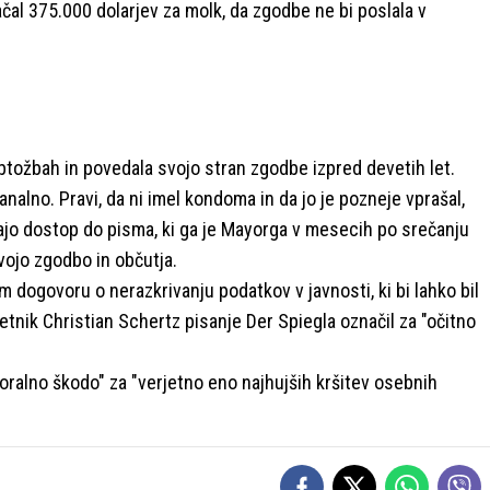
ačal 375.000 dolarjev za molk, da zgodbe ne bi poslala v
obtožbah in povedala svojo stran zgodbe izpred devetih let.
 analno. Pravi, da ni imel kondoma in da jo je pozneje vprašal,
 imajo dostop do pisma, ki ga je Mayorga v mesecih po srečanju
vojo zgodbo in občutja.
m dogovoru o nerazkrivanju podatkov v javnosti, ki bi lahko bil
etnik Christian Schertz pisanje Der Spiegla označil za "očitno
ralno škodo" za "verjetno eno najhujših kršitev osebnih