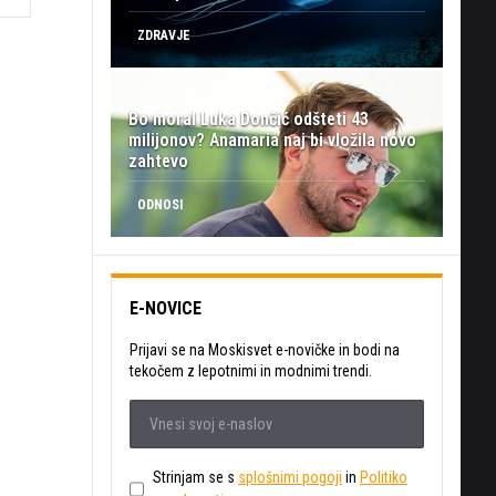
ZDRAVJE
Bo moral Luka Dončić odšteti 43
milijonov? Anamaria naj bi vložila novo
zahtevo
ODNOSI
E-NOVICE
Prijavi se na Moskisvet e-novičke in bodi na
tekočem z lepotnimi in modnimi trendi.
Strinjam se s
splošnimi pogoji
in
Politiko