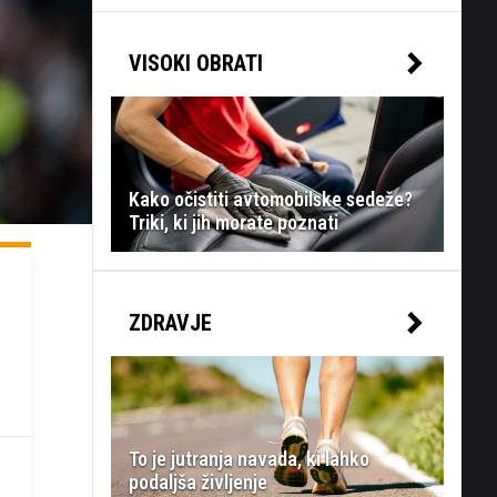
VISOKI OBRATI
Kako očistiti avtomobilske sedeže?
Triki, ki jih morate poznati
ZDRAVJE
To je jutranja navada, ki lahko
podaljša življenje