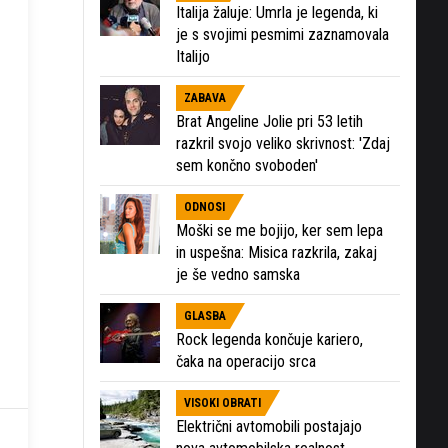
Italija žaluje: Umrla je legenda, ki
je s svojimi pesmimi zaznamovala
Italijo
ZABAVA
Brat Angeline Jolie pri 53 letih
razkril svojo veliko skrivnost: 'Zdaj
sem končno svoboden'
ODNOSI
Moški se me bojijo, ker sem lepa
in uspešna: Misica razkrila, zakaj
je še vedno samska
GLASBA
Rock legenda končuje kariero,
čaka na operacijo srca
VISOKI OBRATI
Električni avtomobili postajajo