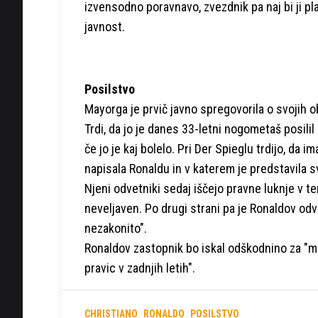
izvensodno poravnavo, zvezdnik pa naj bi ji pl
javnost.
Posilstvo
Mayorga je prvič javno spregovorila o svojih 
Trdi, da jo je danes 33-letni nogometaš posilil
če jo je kaj bolelo. Pri Der Spieglu trdijo, da
napisala Ronaldu in v katerem je predstavila s
Njeni odvetniki sedaj iščejo pravne luknje v te
neveljaven. Po drugi strani pa je Ronaldov odv
nezakonito".
Ronaldov zastopnik bo iskal odškodnino za "mo
pravic v zadnjih letih".
CHRISTIANO
RONALDO
POSILSTVO