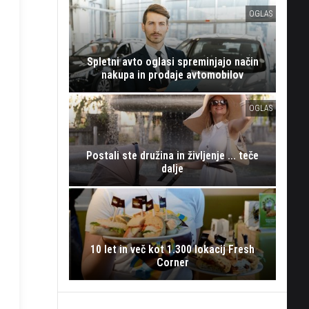
OGLAS
Spletni avto oglasi spreminjajo način
nakupa in prodaje avtomobilov
OGLAS
Postali ste družina in življenje ... teče
dalje
10 let in več kot 1.300 lokacij Fresh
Corner