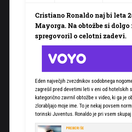
Cristiano Ronaldo naj bi leta
Mayorga. Na obtožbe si dolgo n
spregovoril o celotni zadevi.
Eden največjih zvezdnikov sodobnega nogometa 
zagrešil pred devetimi leti v eni od hotelskih 
kategorično zavrnil obtožbe v video, ki ga je o
zlorabljajo moje ime. To je nekaj povsem norma
torinski Juventus. Ronaldo je pri vsem skupaj
PREBERI ŠE