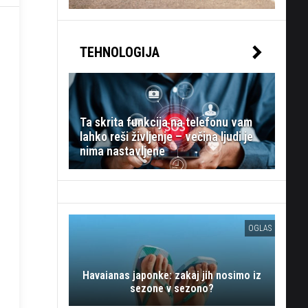
TEHNOLOGIJA
Ta skrita funkcija na telefonu vam
lahko reši življenje – večina ljudi je
nima nastavljene
OGLAS
Havaianas japonke: zakaj jih nosimo iz
sezone v sezono?