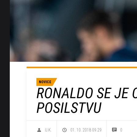
NOVICE
RONALDO SE JE 
POSILSTVU
U.K.
01. 10. 2018 09.29
0