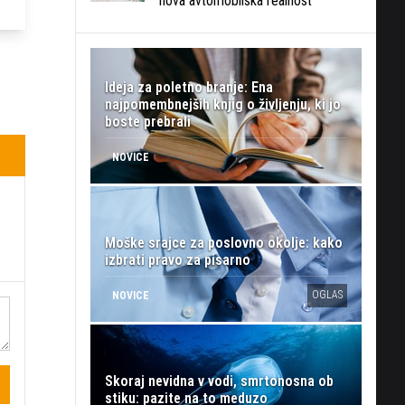
nova avtomobilska realnost
Ideja za poletno branje: Ena
najpomembnejših knjig o življenju, ki jo
boste prebrali
NOVICE
Moške srajce za poslovno okolje: kako
izbrati pravo za pisarno
OGLAS
NOVICE
Skoraj nevidna v vodi, smrtonosna ob
stiku: pazite na to meduzo