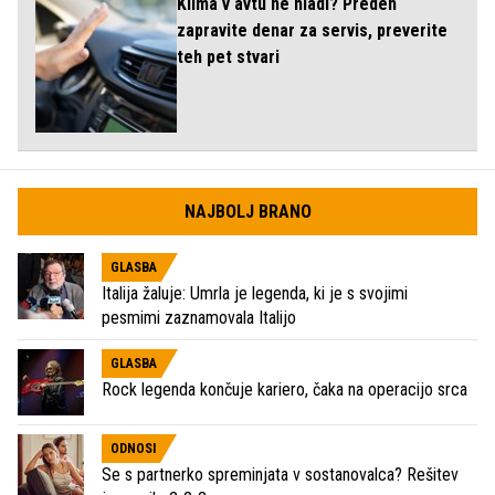
Klima v avtu ne hladi? Preden
zapravite denar za servis, preverite
teh pet stvari
NAJBOLJ BRANO
GLASBA
Italija žaluje: Umrla je legenda, ki je s svojimi
pesmimi zaznamovala Italijo
GLASBA
Rock legenda končuje kariero, čaka na operacijo srca
ODNOSI
Se s partnerko spreminjata v sostanovalca? Rešitev