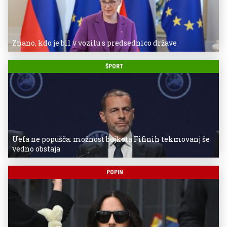
Znano, kdo je bil v vozilu s predsednico države
ŠPORT
Uefa ne popušča: možnost bojkota Fifinih tekmovanj še
vedno obstaja
POPIN