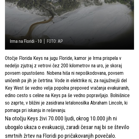
Irma na Floridi - 10
FOTO: AP
Otočje Florida Keys na jugu Floride, kamor je Irma prispela v
nedeljo zjutraj z vetrovi čez 200 kilometrov na uro, je skoraj
povsem opustošeno. Nobena hiša ni nepoškodovana, povsem
uničenih pa jih je četrtina. Vode in elektrike ni, za najjužnejši del
Key West še vedno velja popolna prepoved vračanja evakuiranih,
edino cesto s celine na Keys pa še vedno popravljajo. Bolnišnice
so zaprte, v bližini je zasidrana letalonosilka Abraham Lincoln, ki
pomaga pri iskanju in reševanju.
Na otočju Keys živi 70.000 ljudi, okrog 10.000 jih ni
ubogalo ukaza o evakuaciji, zaradi česar naj bi se število
smrtnih žrtev na Floridi po pričakovanjih povečalo.