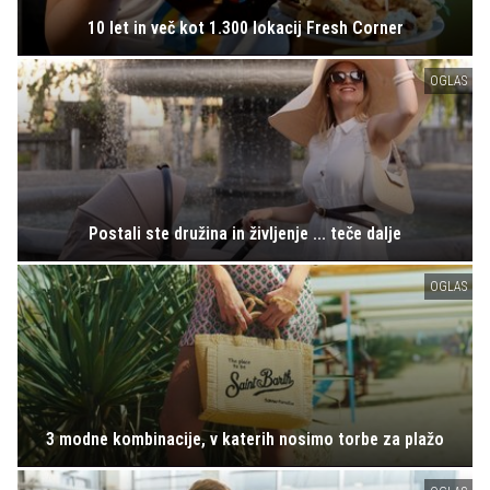
10 let in več kot 1.300 lokacij Fresh Corner
OGLAS
Postali ste družina in življenje ... teče dalje
OGLAS
3 modne kombinacije, v katerih nosimo torbe za plažo