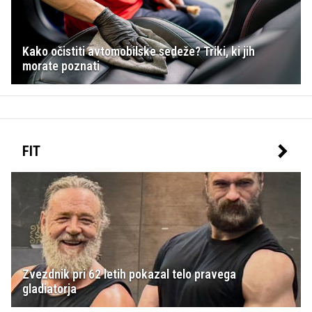
Kako očistiti avtomobilske sedeže? Triki, ki jih
morate poznati
FIT
Zvezdnik pri 62 letih pokazal telo pravega
gladiatorja