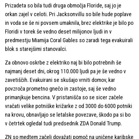
Prizadeta so bila tudi druga območja Floride, saj jo je
orkan zajel v celoti. Pri Jacksonvillu so bile hude poplave
in voda se še ni povsem umaknila, brez elektrike je bilo po
Floridi v torek še vedno deset milijonov ljudi in v
predmestju Miamija Coral Gables so zaradi tega evakuirali
blok s starejšimi stanovalci.
Za obnovo oskrbe z elektriko naj bi bilo potrebnih še
najmanj deset dni, okrog 110.000 ljudi pa je še vedno v
zavetiščih. Evakuirani se skušajo vrniti domov, kar
povzroča prometno gnečo in zastoje, saj še vedno
primanjkuje bencina. V pristanišča so se sicer začele
vračati velike potniške križarke z od 3000 do 6000 potniki
na krovu, obnavljajo se letalske povezave, škodo pa si bo
v četrtek ogledal tudi predsednik ZDA Donald Trump.
ZN so medtem začeli dovažati pomoč na uničene karibske