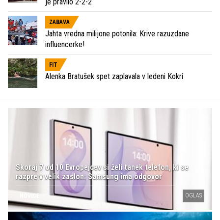
je pravilo 2-2-2
ZABAVA
Jahta vredna milijone potonila: Krive razuzdane
influencerke!
FIT
Alenka Bratušek spet zaplavala v ledeni Kokri
Skoraj 7 od 10 Evropejcev si želi tanek telefon, ki se
razpre v velik zaslon: Samsung ima odgovor
OGLAS
NOVICE