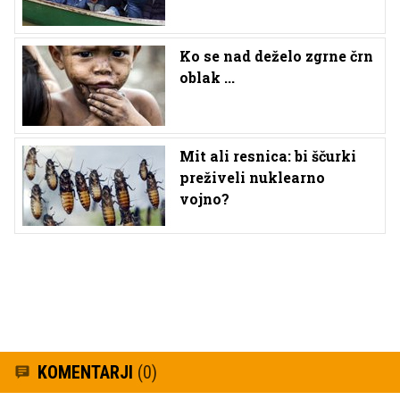
Ko se nad deželo zgrne črn
oblak ...
Mit ali resnica: bi ščurki
preživeli nuklearno
vojno?
KOMENTARJI
(0)