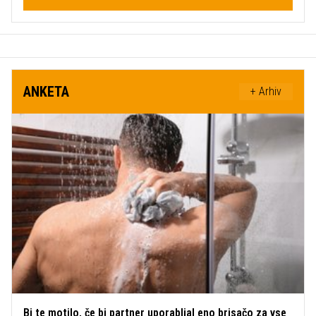
ANKETA
+ Arhiv
Bi te motilo, če bi partner uporabljal eno brisačo za vse