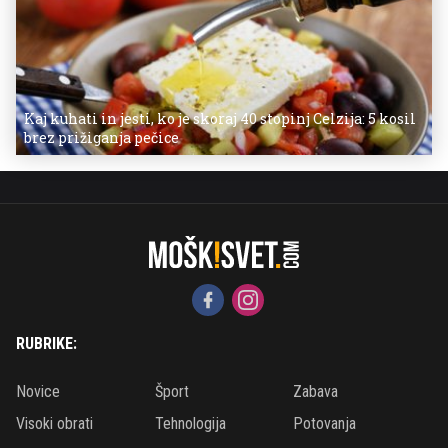
Kaj kuhati in jesti, ko je skoraj 40 stopinj Celzija: 5 kosil
brez prižiganja pečice
RUBRIKE:
Novice
Šport
Zabava
Visoki obrati
Tehnologija
Potovanja