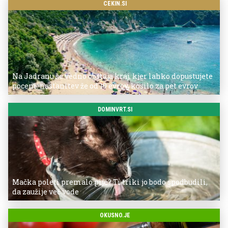
CEKIN.SI
Na Jadranu še vedno obstaja kraj, kjer lahko dopustujete
poceni: nastanitev že od 10 evrov, kosilo za pet evrov
DOMINVRT.SI
Mačka poleti premalo pije? Ti triki jo bodo spodbudili,
da zaužije več vode
OKUSNO.JE