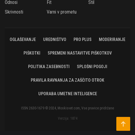
Odnosi
Fit
Stil
Skrivnosti
Varni v prometu
OGLAŠEVANJE
UREDNIŠTVO
PRO PLUS
MODERIRANJE
PIŠKOTKI
SPREMENI NASTAVITVE PIŠKOTKOV
POLITIKA ZASEBNOSTI
SPLOŠNI POGOJI
PRAVILA RAVNANJA ZA ZAŠČITO OTROK
UPORABA UMETNE INTELIGENCE
ISSN 2630-1679 © 2024, Moskisvet.com, Vse pravice pridržane
Verzija: 1874