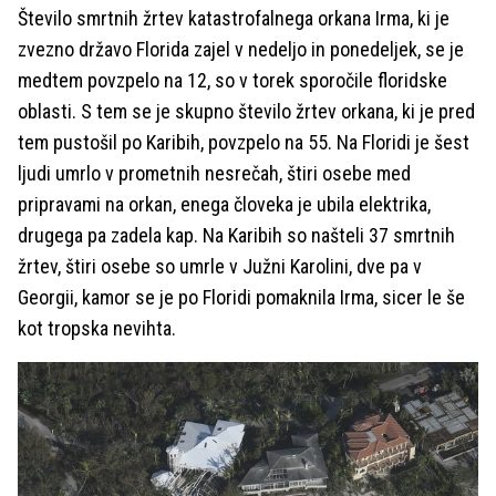
Število smrtnih žrtev katastrofalnega orkana Irma, ki je
zvezno državo Florida zajel v nedeljo in ponedeljek, se je
medtem povzpelo na 12, so v torek sporočile floridske
oblasti. S tem se je skupno število žrtev orkana, ki je pred
tem pustošil po Karibih, povzpelo na 55. Na Floridi je šest
ljudi umrlo v prometnih nesrečah, štiri osebe med
pripravami na orkan, enega človeka je ubila elektrika,
drugega pa zadela kap. Na Karibih so našteli 37 smrtnih
žrtev, štiri osebe so umrle v Južni Karolini, dve pa v
Georgii, kamor se je po Floridi pomaknila Irma, sicer le še
kot tropska nevihta.