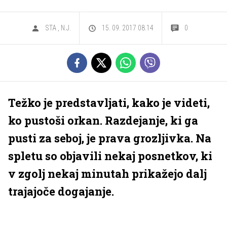
STA
,
N.J.
15. 09. 2017 08.14
0
Težko je predstavljati, kako je videti,
ko pustoši orkan. Razdejanje, ki ga
pusti za seboj, je prava grozljivka. Na
spletu so objavili nekaj posnetkov, ki
v zgolj nekaj minutah prikažejo dalj
trajajoče dogajanje.