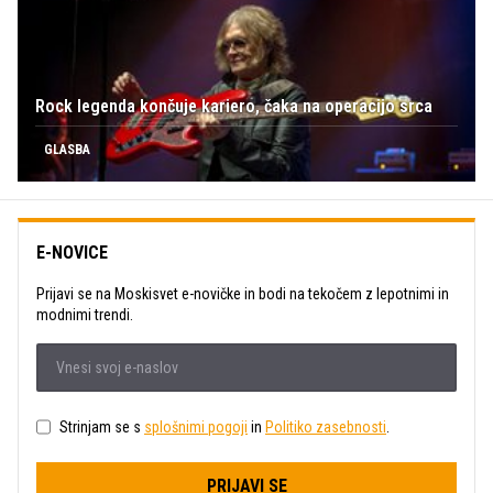
Rock legenda končuje kariero, čaka na operacijo srca
GLASBA
E-NOVICE
Prijavi se na Moskisvet e-novičke in bodi na tekočem z lepotnimi in
modnimi trendi.
Strinjam se s
splošnimi pogoji
in
Politiko zasebnosti
.
PRIJAVI SE