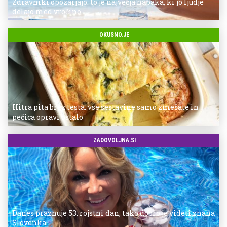
Zdravniki opozarjajo: to je največja napaka, ki jo ljudje
delajo med vročino
OKUSNO.JE
Hitra pita brez testa: vse sestavine samo zmešate in
pečica opravi ostalo
ZADOVOLJNA.SI
Danes praznuje 53. rojstni dan, tako dobro je videti znana
Slovenka