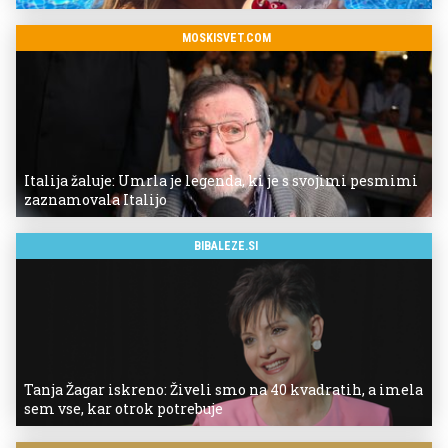
MOSKISVET.COM
Italija žaluje: Umrla je legenda, ki je s svojimi pesmimi
zaznamovala Italijo
BIBALEZE.SI
Tanja Žagar iskreno: Živeli smo na 40 kvadratih, a imela
sem vse, kar otrok potrebuje