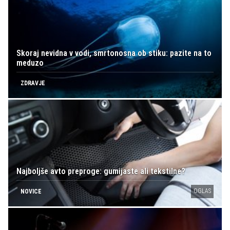
Skoraj nevidna v vodi, smrtonosna ob stiku: pazite na to
meduzo
ZDRAVJE
Najboljše avto preproge: gumijaste ali tekstilne?
OGLAS
NOVICE