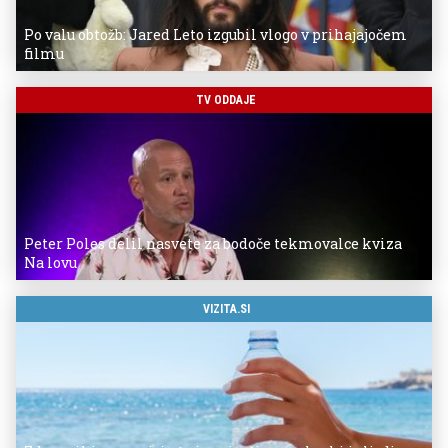
Po valu obtožb: Jared Leto izgubil vlogo v prihajajočem
filmu
TV ODDAJE
Peter Poles delil nasvete za bodoče tekmovalce kviza
Na lovu
VIZITA.SI