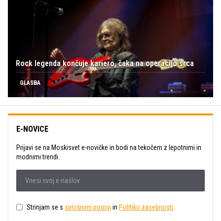
Rock legenda končuje kariero, čaka na operacijo srca
GLASBA
E-NOVICE
Prijavi se na Moskisvet e-novičke in bodi na tekočem z lepotnimi in
modnimi trendi.
Strinjam se s
splošnimi pogoji
in
Politiko zasebnosti
.