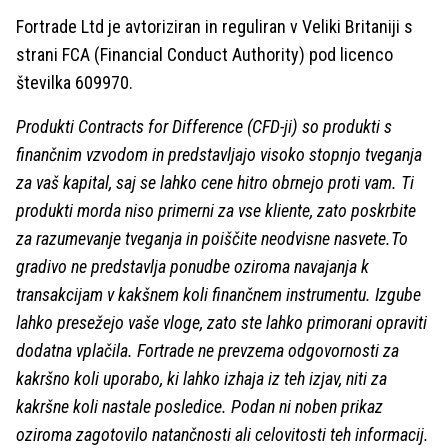
Fortrade Ltd je avtoriziran in reguliran v Veliki Britaniji s
strani FCA (Financial Conduct Authority) pod licenco
številka 609970.
Produkti Contracts for Difference (CFD-ji) so produkti s
finančnim vzvodom in predstavljajo visoko stopnjo tveganja
za vaš kapital, saj se lahko cene hitro obrnejo proti vam. Ti
produkti morda niso primerni za vse kliente, zato poskrbite
za razumevanje tveganja in poiščite neodvisne nasvete.To
gradivo ne predstavlja ponudbe oziroma navajanja k
transakcijam v kakšnem koli finančnem instrumentu. Izgube
lahko presežejo vaše vloge, zato ste lahko primorani opraviti
dodatna vplačila. Fortrade ne prevzema odgovornosti za
kakršno koli uporabo, ki lahko izhaja iz teh izjav, niti za
kakršne koli nastale posledice. Podan ni noben prikaz
oziroma zagotovilo natančnosti ali celovitosti teh informacij.