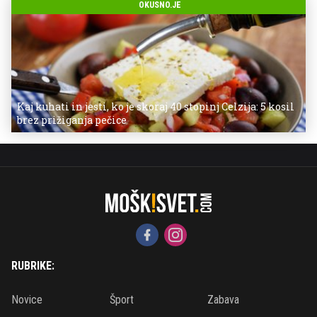
OKUSNO.JE
Kaj kuhati in jesti, ko je skoraj 40 stopinj Celzija: 5 kosil
brez prižiganja pečice
RUBRIKE:
Novice
Šport
Zabava