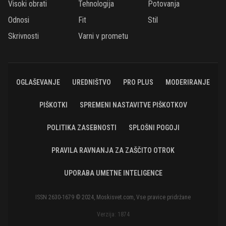
Visoki obrati
Tehnologija
Potovanja
Odnosi
Fit
Stil
Skrivnosti
Varni v prometu
OGLAŠEVANJE
UREDNIŠTVO
PRO PLUS
MODERIRANJE
PIŠKOTKI
SPREMENI NASTAVITVE PIŠKOTKOV
POLITIKA ZASEBNOSTI
SPLOŠNI POGOJI
PRAVILA RAVNANJA ZA ZAŠČITO OTROK
UPORABA UMETNE INTELIGENCE
ISSN 2630-1679 © 2024, Moskisvet.com, Vse pravice pridržane
Verzija: 1874