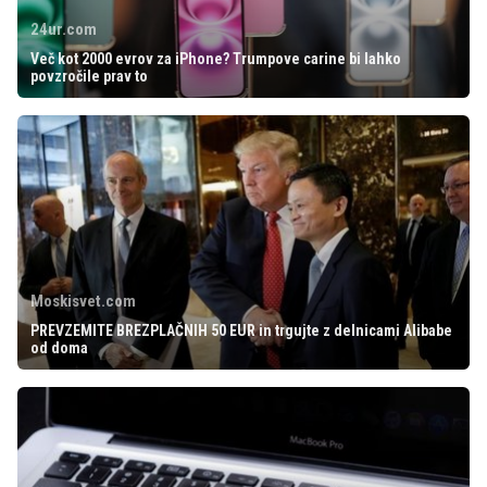
24ur.com
Več kot 2000 evrov za iPhone? Trumpove carine bi lahko
povzročile prav to
Moskisvet.com
PREVZEMITE BREZPLAČNIH 50 EUR in trgujte z delnicami Alibabe
od doma