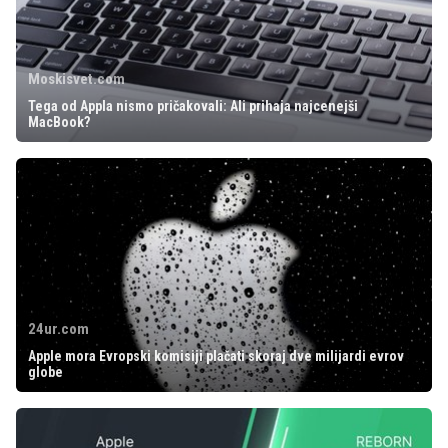
Moskisvet.com
Tega od Appla nismo pričakovali: Ali prihaja najcenejši
MacBook?
24ur.com
Apple mora Evropski komisiji plačati skoraj dve milijardi evrov
globe