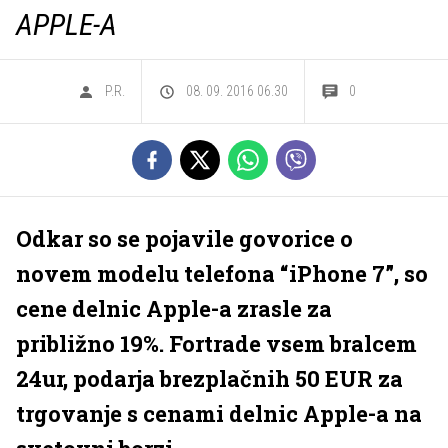
APPLE-A
P.R.
08. 09. 2016 06.30
0
Odkar so se pojavile govorice o
novem modelu telefona “iPhone 7”, so
cene delnic Apple-a zrasle za
približno 19%. Fortrade vsem bralcem
24ur, podarja brezplačnih 50 EUR za
trgovanje s cenami delnic Apple-a na