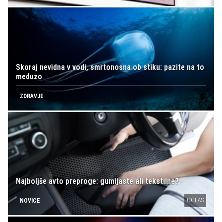
Skoraj nevidna v vodi, smrtonosna ob stiku: pazite na to
meduzo
ZDRAVJE
Najboljše avto preproge: gumijaste ali tekstilne?
OGLAS
NOVICE