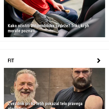
Kako očistiti avtomobilske sedeže? Triki, ki jih
morate poznati
FIT
Zvezdnik pri 62 letih pokazal telo pravega
gladiatorja