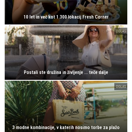
10 let in več kot 1.300 lokacij Fresh Corner
OGLAS
Postali ste družina in življenje ... teče dalje
OGLAS
3 modne kombinacije, v katerih nosimo torbe za plažo