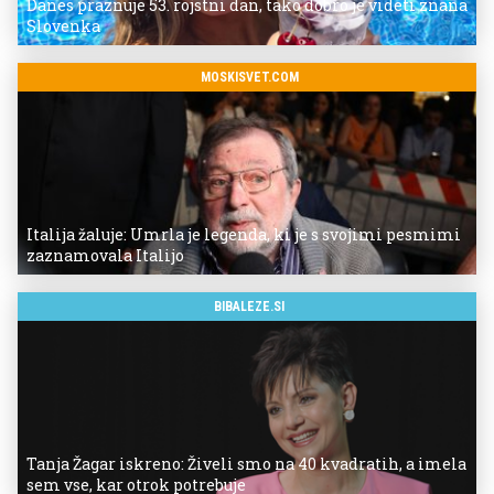
Danes praznuje 53. rojstni dan, tako dobro je videti znana
Slovenka
MOSKISVET.COM
Italija žaluje: Umrla je legenda, ki je s svojimi pesmimi
zaznamovala Italijo
BIBALEZE.SI
Tanja Žagar iskreno: Živeli smo na 40 kvadratih, a imela
sem vse, kar otrok potrebuje