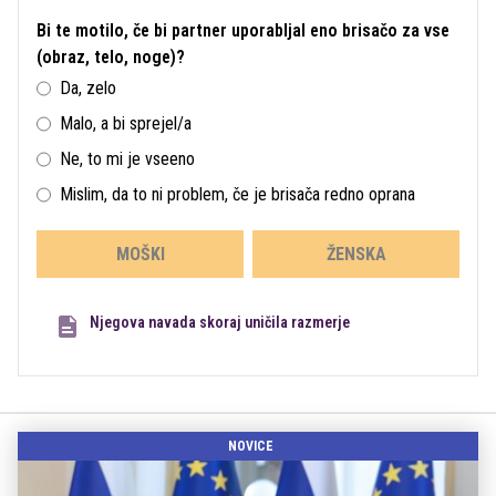
Bi te motilo, če bi partner uporabljal eno brisačo za vse
(obraz, telo, noge)?
Da, zelo
Malo, a bi sprejel/a
Ne, to mi je vseeno
Mislim, da to ni problem, če je brisača redno oprana
MOŠKI
ŽENSKA
Njegova navada skoraj uničila razmerje
NOVICE