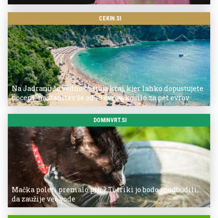
CEKIN.SI
Na Jadranu še vedno obstaja kraj, kjer lahko dopustujete
poceni: nastanitev že od 10 evrov, kosilo za pet evrov
DOMINVRT.SI
Mačka poleti premalo pije? Ti triki jo bodo spodbudili,
da zaužije več vode