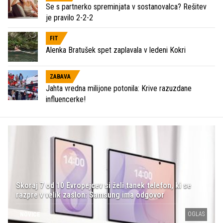
Se s partnerko spreminjata v sostanovalca? Rešitev
je pravilo 2-2-2
FIT
Alenka Bratušek spet zaplavala v ledeni Kokri
ZABAVA
Jahta vredna milijone potonila: Krive razuzdane
influencerke!
Skoraj 7 od 10 Evropejcev si želi tanek telefon, ki se
razpre v velik zaslon: Samsung ima odgovor
OGLAS
NOVICE