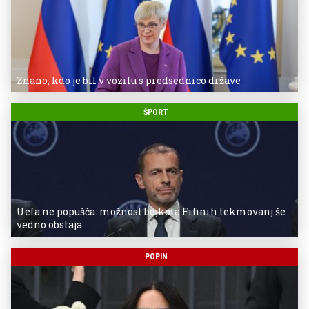
Znano, kdo je bil v vozilu s predsednico države
ŠPORT
Uefa ne popušča: možnost bojkota Fifinih tekmovanj še
vedno obstaja
POPIN