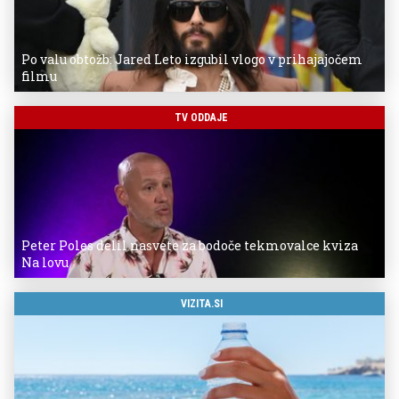
Po valu obtožb: Jared Leto izgubil vlogo v prihajajočem
filmu
TV ODDAJE
Peter Poles delil nasvete za bodoče tekmovalce kviza
Na lovu
VIZITA.SI