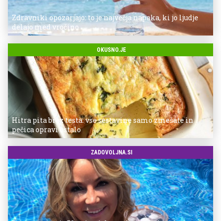
Zdravniki opozarjajo: to je največja napaka, ki jo ljudje
delajo med vročino
OKUSNO.JE
Hitra pita brez testa: vse sestavine samo zmešate in
pečica opravi ostalo
ZADOVOLJNA.SI