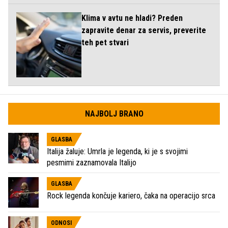
Klima v avtu ne hladi? Preden
zapravite denar za servis, preverite
teh pet stvari
NAJBOLJ BRANO
GLASBA
Italija žaluje: Umrla je legenda, ki je s svojimi
pesmimi zaznamovala Italijo
GLASBA
Rock legenda končuje kariero, čaka na operacijo srca
ODNOSI