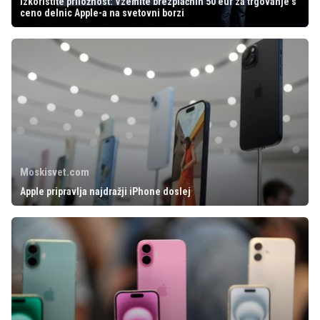
Izkoristite priložnost: Vzemite brezplačnih 50 eur za trgovanje s
ceno delnic Apple-a na svetovni borzi
Moskisvet.com
Apple pripravlja najdražji iPhone doslej