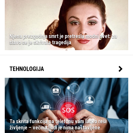
Njena prezgodnja smrt je pretresla modni svet: za
slavo se je skrivala tragedija
TEHNOLOGIJA
Ta skrita funkcija na telefonu vam lahko reši
življenje – večina ljudi je nima nastavljene