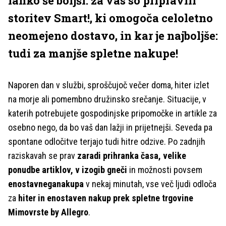
lahko še boljši: za vas so pripravili
storitev Smart!, ki omogoča celoletno
neomejeno dostavo, in kar je najboljše:
tudi za manjše spletne nakupe!
Naporen dan v službi, sproščujoč večer doma, hiter izlet
na morje ali pomembno družinsko srečanje. Situacije, v
katerih potrebujete gospodinjske pripomočke in artikle za
osebno nego, da bo vaš dan lažji in prijetnejši. Seveda pa
spontane odločitve terjajo tudi hitre odzive. Po zadnjih
raziskavah se prav
zaradi prihranka časa, velike
ponudbe artiklov, v izogib gneči
in možnosti povsem
enostavneganakupa
v nekaj minutah, vse več ljudi odloča
za
hiter in enostaven nakup prek spletne trgovine
Mimovrste by Allegro
.