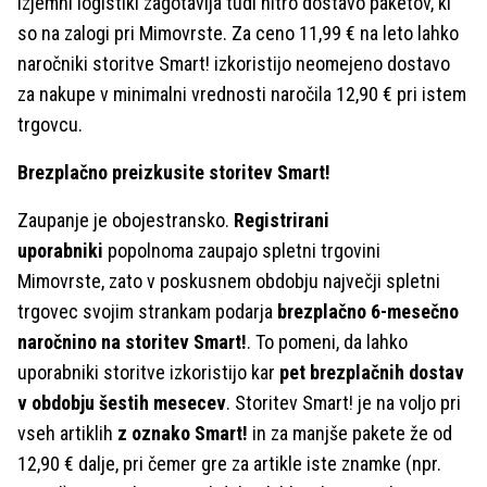
izjemni logistiki zagotavlja tudi hitro dostavo paketov, ki
so na zalogi pri Mimovrste. Za ceno 11,99 € na leto lahko
naročniki storitve Smart! izkoristijo neomejeno dostavo
za nakupe v minimalni vrednosti naročila 12,90 € pri istem
trgovcu.
Brezplačno preizkusite storitev Smart!
Zaupanje je obojestransko.
Registrirani
uporabniki
popolnoma zaupajo spletni trgovini
Mimovrste, zato v poskusnem obdobju največji spletni
trgovec svojim strankam podarja
brezplačno 6-mesečno
naročnino na storitev Smart!
. To pomeni, da lahko
uporabniki storitve izkoristijo kar
pet brezplačnih dostav
v obdobju šestih mesecev
. Storitev Smart! je na voljo pri
vseh artiklih
z oznako Smart!
in za manjše pakete že od
12,90 € dalje, pri čemer gre za artikle iste znamke (npr.