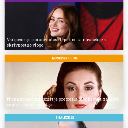
Vsi govorijo o oranžnolasi lepotici, ki navdušuje s
skrivnostno vlogo
MOSKISVET.COM
Njena prezgodnja smrt je pretresla modni svet: za slavo
se je skrivala tragedija
BIBALEZE.SI