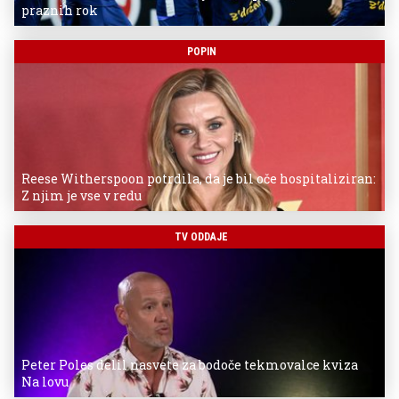
praznih rok
POPIN
Reese Witherspoon potrdila, da je bil oče hospitaliziran:
Z njim je vse v redu
TV ODDAJE
Peter Poles delil nasvete za bodoče tekmovalce kviza
Na lovu