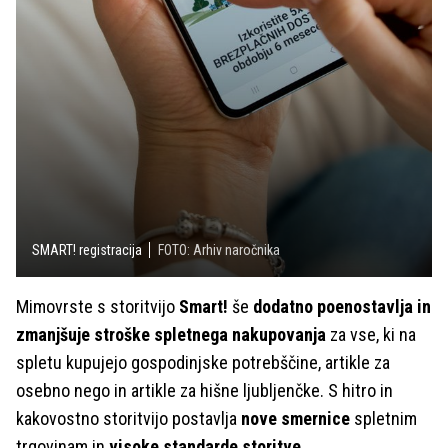
SMART! registracija
FOTO: Arhiv naročnika
Mimovrste s storitvijo
Smart!
še
dodatno poenostavlja in
zmanjšuje stroške
spletnega nakupovanja
za vse, ki na
spletu kupujejo gospodinjske potrebščine, artikle za
osebno nego in artikle za hišne ljubljenčke.
S hitro in
kakovostno storitvijo postavlja
nove smernice
spletnim
trgovinam in
visoke standarde storitve
.