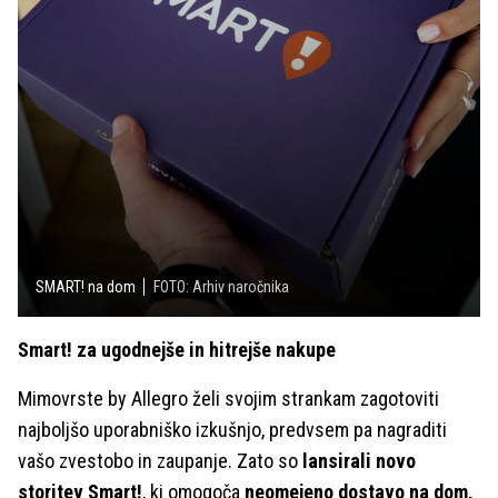
SMART! na dom
FOTO: Arhiv naročnika
Smart!
za ugodnejše in hitrejše nakupe
Mimovrste by Allegro želi svojim strankam zagotoviti
najboljšo uporabniško izkušnjo, predvsem pa nagraditi
vašo zvestobo in zaupanje. Zato so
lansirali novo
storitev Smart!
, ki omogoča
neomejeno dostavo na dom,