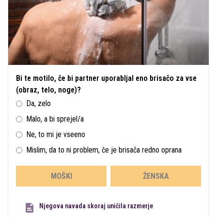
Bi te motilo, če bi partner uporabljal eno brisačo za vse
(obraz, telo, noge)?
Da, zelo
Malo, a bi sprejel/a
Ne, to mi je vseeno
Mislim, da to ni problem, če je brisača redno oprana
MOŠKI
ŽENSKA
Njegova navada skoraj uničila razmerje