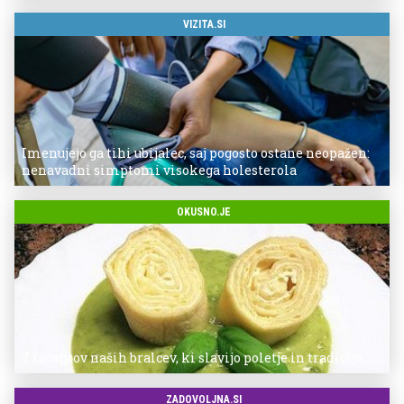
VIZITA.SI
Imenujejo ga tihi ubijalec, saj pogosto ostane neopažen:
nenavadni simptomi visokega holesterola
OKUSNO.JE
7 receptov naših bralcev, ki slavijo poletje in tradicijo
ZADOVOLJNA.SI