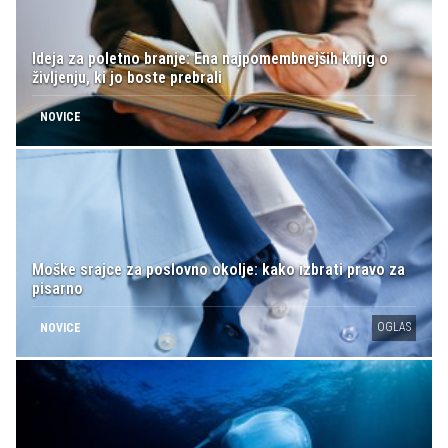
Ideja za poletno branje: Ena najpomembnejših knjig o
življenju, ki jo boste prebrali
NOVICE
Moške srajce za poslovno okolje: kako izbrati pravo za
pisarno
OGLAS
NOVICE