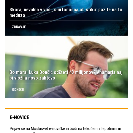
Skoraj nevidna v vodi, smrtonosna ob stiku: pazite na to
meduzo
ZDRAVJE
Bo moral Luka Dončić odšteti 43 milijonov? Anamaria naj
bi vložila novo zahtevo
ODNOSI
E-NOVICE
Prijavi se na Moskisvet e-novičke in bodi na tekočem z lepotnimi in