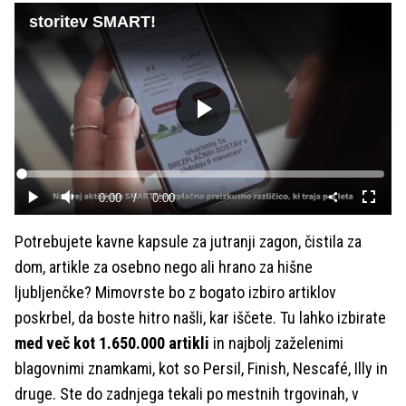
storitev SMART!
Predvajaj
Loaded
:
0%
Current
0:00
/
Duration
0:00
Predvajaj
Tiho
Celoza
način
Time
Potrebujete kavne kapsule za jutranji zagon, čistila za
dom, artikle za osebno nego ali hrano za hišne
ljubljenčke? Mimovrste bo z bogato izbiro artiklov
poskrbel, da boste hitro našli, kar iščete. Tu lahko izbirate
med več kot 1.650.000 artikli
in najbolj zaželenimi
blagovnimi znamkami, kot so Persil, Finish, Nescafé, Illy in
druge. Ste do zadnjega tekali po mestnih trgovinah, v