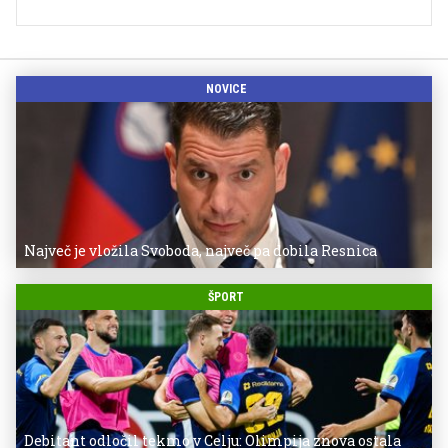
NOVICE
Največ je vložila Svoboda, največ pa dobila Resnica
ŠPORT
Debitant odločil tekmo v Celju: Olimpija znova ostala