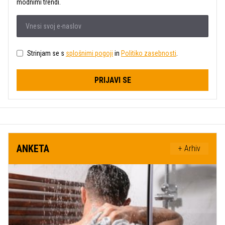
modnimi trendi.
Strinjam se s
splošnimi pogoji
in
Politiko zasebnosti
.
PRIJAVI SE
ANKETA
+ Arhiv