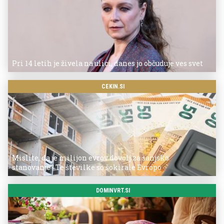
Pri 14 letih je živela na ulici, danes jo občuduje ves svet
CEKIN.SI
Mislite, da je milijon evrov dovolj za sanjsko
stanovanje? Te številke so šokirale Evropo
DOMINVRT.SI