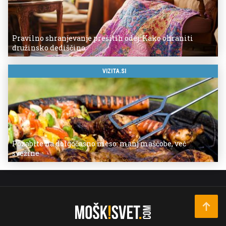
Pravilno shranjevanje prešitih odej: Kako ohraniti
družinsko dediščino
VIZITA.SI
Pozabite na dolgočasno meso: manj maščobe, več
svežine