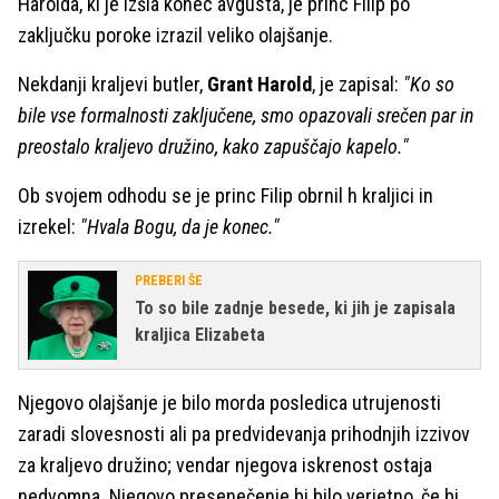
Harolda, ki je izšla konec avgusta, je princ Filip po
zaključku poroke izrazil veliko olajšanje.
Nekdanji kraljevi butler,
Grant Harold
, je zapisal:
"Ko so
bile vse formalnosti zaključene, smo opazovali srečen par in
preostalo kraljevo družino, kako zapuščajo kapelo."
Ob svojem odhodu se je princ Filip obrnil h kraljici in
izrekel:
"Hvala Bogu, da je konec."
PREBERI ŠE
To so bile zadnje besede, ki jih je zapisala
kraljica Elizabeta
Njegovo olajšanje je bilo morda posledica utrujenosti
zaradi slovesnosti ali pa predvidevanja prihodnjih izzivov
za kraljevo družino; vendar njegova iskrenost ostaja
nedvomna. Njegovo presenečenje bi bilo verjetno, če bi