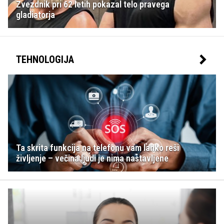
Zvezdnik pri 62 letih pokazal telo pravega
gladiatorja
TEHNOLOGIJA
Ta skrita funkcija na telefonu vam lahko reši
življenje – večina ljudi je nima nastavljene