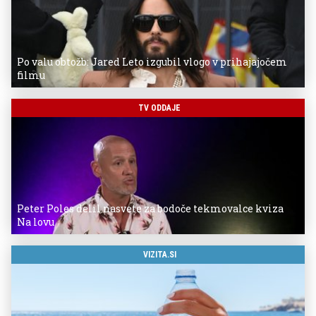
Po valu obtožb: Jared Leto izgubil vlogo v prihajajočem
filmu
TV ODDAJE
Peter Poles delil nasvete za bodoče tekmovalce kviza
Na lovu
VIZITA.SI