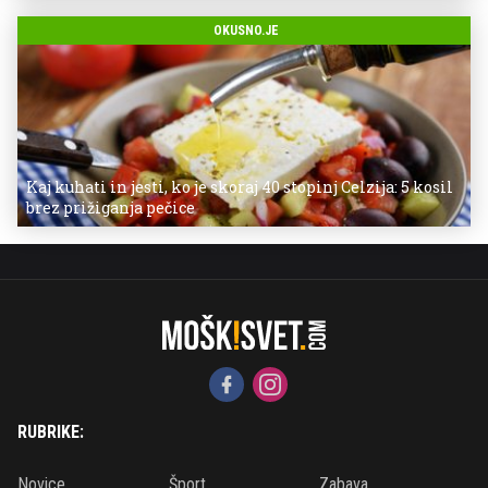
OKUSNO.JE
Kaj kuhati in jesti, ko je skoraj 40 stopinj Celzija: 5 kosil
brez prižiganja pečice
RUBRIKE:
Novice
Šport
Zabava