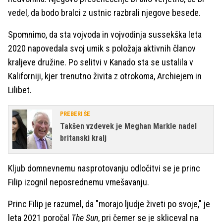
vedel, da bodo bralci z ustnic razbrali njegove besede.
Spomnimo, da sta vojvoda in vojvodinja sussekška leta
2020 napovedala svoj umik s položaja aktivnih članov
kraljeve družine. Po selitvi v Kanado sta se ustalila v
Kaliforniji, kjer trenutno živita z otrokoma, Archiejem in
Lilibet.
PREBERI ŠE
Takšen vzdevek je Meghan Markle nadel
britanski kralj
Kljub domnevnemu nasprotovanju odločitvi se je princ
Filip izognil neposrednemu vmešavanju.
Princ Filip je razumel, da "morajo ljudje živeti po svoje," je
leta 2021 poročal
The Sun
, pri čemer se je skliceval na