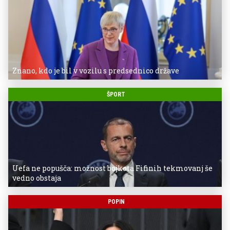
Znano, kdo je bil v vozilu s predsednico države
ŠPORT
Uefa ne popušča: možnost bojkota Fifinih tekmovanj še
vedno obstaja
POPIN