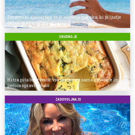
Zdravniki opozarjajo: to je največja napaka, ki jo ljudje
delajo med vročino
OKUSNO.JE
Hitra pita brez testa: vse sestavine samo zmešate in
pečica opravi ostalo
ZADOVOLJNA.SI