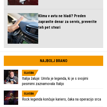
Klima v avtu ne hladi? Preden
zapravite denar za servis, preverite
teh pet stvari
NAJBOLJ BRANO
GLASBA
Italija žaluje: Umrla je legenda, ki je s svojimi
pesmimi zaznamovala Italijo
GLASBA
Rock legenda končuje kariero, čaka na operacijo srca