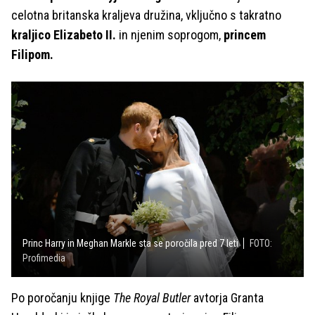
celotna britanska kraljeva družina, vključno s takratno
kraljico Elizabeto II.
in njenim soprogom,
princem
Filipom.
Princ Harry in Meghan Markle sta se poročila pred 7 leti
FOTO:
Profimedia
Po poročanju knjige
The Royal Butler
avtorja Granta