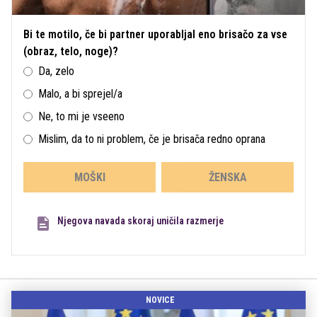
Bi te motilo, če bi partner uporabljal eno brisačo za vse
(obraz, telo, noge)?
Da, zelo
Malo, a bi sprejel/a
Ne, to mi je vseeno
Mislim, da to ni problem, če je brisača redno oprana
MOŠKI
ŽENSKA
Njegova navada skoraj uničila razmerje
NOVICE