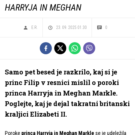
HARRYJA IN MEGHAN
E.R.
23. 09. 2025 01.30
0
Samo pet besed je razkrilo, kaj si je
princ Filip v resnici mislil o poroki
princa Harryja in Meghan Markle.
Poglejte, kaj je dejal takratni britanski
kraljici Elizabeti II.
Poroke
princa Harryja in Meghan Markle
se je udeležila