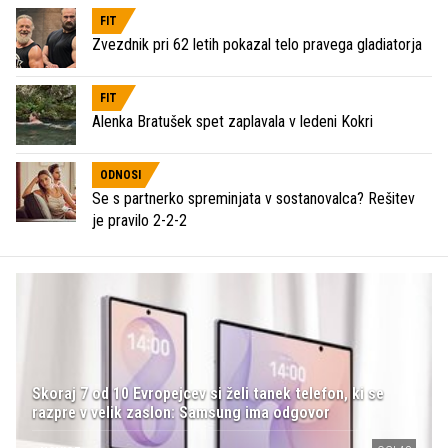
FIT
Zvezdnik pri 62 letih pokazal telo pravega gladiatorja
FIT
Alenka Bratušek spet zaplavala v ledeni Kokri
ODNOSI
Se s partnerko spreminjata v sostanovalca? Rešitev
je pravilo 2-2-2
Skoraj 7 od 10 Evropejcev si želi tanek telefon, ki se
razpre v velik zaslon: Samsung ima odgovor