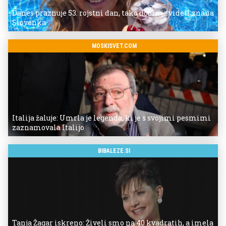
Danes praznuje 53. rojstni dan, tako dobro je videti znana
Slovenka
MOSKISVET.COM
Italija žaluje: Umrla je legenda, ki je s svojimi pesmimi
zaznamovala Italijo
BIBALEZE.SI
Tanja Žagar iskreno: Živeli smo na 40 kvadratih, a imela