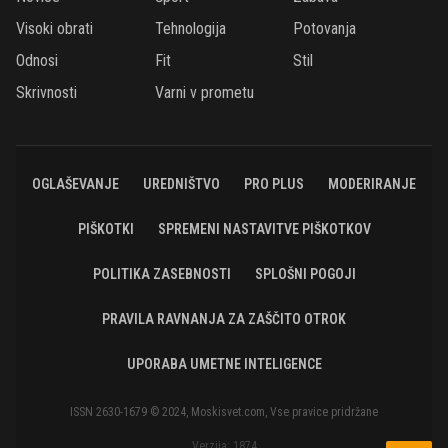
Visoki obrati
Tehnologija
Potovanja
Odnosi
Fit
Stil
Skrivnosti
Varni v prometu
OGLAŠEVANJE
UREDNIŠTVO
PRO PLUS
MODERIRANJE
PIŠKOTKI
SPREMENI NASTAVITVE PIŠKOTKOV
POLITIKA ZASEBNOSTI
SPLOŠNI POGOJI
PRAVILA RAVNANJA ZA ZAŠČITO OTROK
UPORABA UMETNE INTELIGENCE
ISSN 2630-1679 © 2024, Moskisvet.com, Vse pravice pridržane
Verzija: 1874