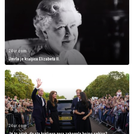
24ur.com
Umrla je kraljica Elizabeta II.
24ur.com
Je to znak, da sta kraljeva para zakopala bojno sekiro?