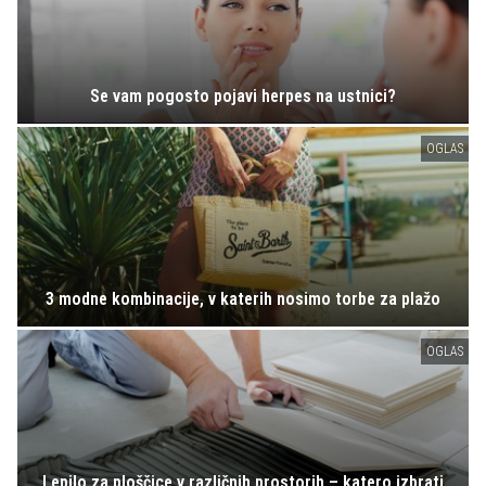
Se vam pogosto pojavi herpes na ustnici?
OGLAS
3 modne kombinacije, v katerih nosimo torbe za plažo
OGLAS
Lepilo za ploščice v različnih prostorih – katero izbrati