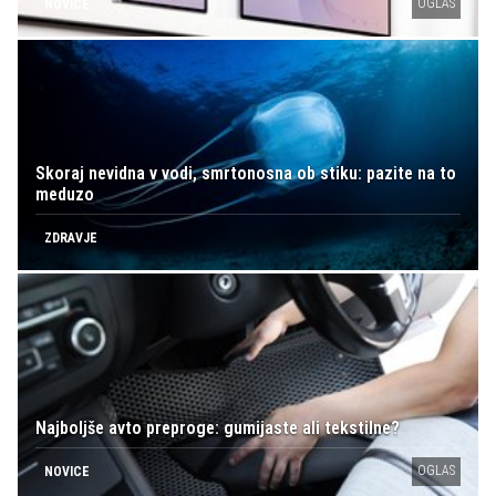
OGLAS
NOVICE
Skoraj nevidna v vodi, smrtonosna ob stiku: pazite na to
meduzo
ZDRAVJE
Najboljše avto preproge: gumijaste ali tekstilne?
OGLAS
NOVICE