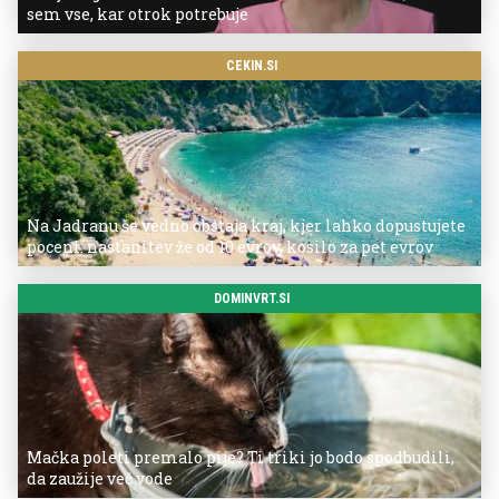
sem vse, kar otrok potrebuje
CEKIN.SI
Na Jadranu še vedno obstaja kraj, kjer lahko dopustujete
poceni: nastanitev že od 10 evrov, kosilo za pet evrov
DOMINVRT.SI
Mačka poleti premalo pije? Ti triki jo bodo spodbudili,
da zaužije več vode