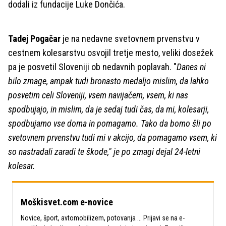
dodali iz fundacije Luke Dončića.
Tadej Pogačar
je na nedavne svetovnem prvenstvu v
cestnem kolesarstvu
osvojil tretje mesto, veliki dosežek
pa je posvetil Sloveniji ob nedavnih poplavah. "
Danes ni
bilo zmage, ampak tudi bronasto medaljo mislim, da lahko
posvetim celi Sloveniji, vsem navijačem, vsem, ki nas
spodbujajo, in mislim, da je sedaj tudi čas, da mi, kolesarji,
spodbujamo vse doma in pomagamo. Tako da bomo šli po
svetovnem prvenstvu tudi mi v akcijo, da pomagamo vsem, ki
so nastradali zaradi te škode," je po zmagi dejal 24-letni
kolesar.
Moškisvet.com e-novice
Novice, šport, avtomobilizem, potovanja ... Prijavi se na e-