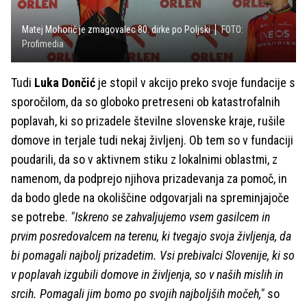
Matej Mohorič je zmagovalec 80. dirke po Poljski
FOTO:
Profimedia
Tudi
Luka Dončić
je stopil v akcijo preko svoje fundacije s
sporočilom, da so globoko pretreseni ob katastrofalnih
poplavah, ki so prizadele številne slovenske kraje, rušile
domove in terjale tudi nekaj življenj. Ob tem so v fundaciji
poudarili, da so v aktivnem stiku z lokalnimi oblastmi, z
namenom, da podprejo njihova prizadevanja za pomoč, in
da bodo glede na okoliščine odgovarjali na spreminjajoče
se potrebe.
"Iskreno se zahvaljujemo vsem gasilcem in
prvim posredovalcem na terenu, ki tvegajo svoja življenja, da
bi pomagali najbolj prizadetim. Vsi prebivalci Slovenije, ki so
v poplavah izgubili domove in življenja, so v naših mislih in
srcih. Pomagali jim bomo po svojih najboljših močeh,"
so