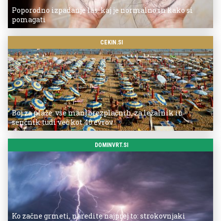
Poporodno izpadanje las: kaj je normalno in kako si
pomagati
CEKIN.SI
Boj za plaže: vse manj brezplačnih, za ležalnik in
senčnik tudi več kot 40 evrov
DOMINVRT.SI
Ko začne grmeti, naredite najprej to: strokovnjaki