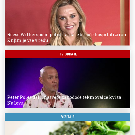
Reese Witherspoon potrdila, da je bil oče hospitaliziran:
Z njim je vse v redu
TV ODDAJE
Peter Poles delil nasvete za bodoče tekmovalce kviza
Na lovu
VIZITA.SI