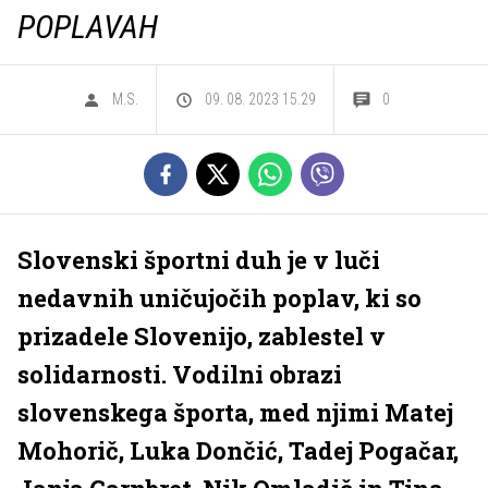
POPLAVAH
M.S.
09. 08. 2023 15.29
0
Slovenski športni duh je v luči
nedavnih uničujočih poplav, ki so
prizadele Slovenijo, zablestel v
solidarnosti. Vodilni obrazi
slovenskega športa, med njimi Matej
Mohorič, Luka Dončić, Tadej Pogačar,