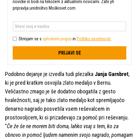
novičke in bodi na tekočem z aktualnimi novicami. Zate jih
pripravlja uredništvo Moškisvet.com.
Strinjam se s
splošnimi pogoji
in
Politiko zasebnosti
.
PRIJAVI SE
Podobno dejanje je izvedla tudi plezalka
Janja Garnbret
,
ki je pred kratkim osvojila zlato medaljo v Bernu.
Veličastno zmago je še dodatno obogatila z gesto
hvaležnosti, saj je tako zlato medaljo kot spremljajočo
denarno nagrado posvetila vsem reševalcem in
prostovoljcem, ki si prizadevajo za pomoč pri reševanju.
"
Če že še ne morem biti doma, lahko vsaj s tem, ko za
obnovo in pomoč ljudem namenim svojo nagrado, pomagam