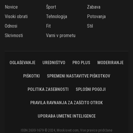
Novice
Šport
Zabava
Visoki obrati
Tehnologija
Potovanja
Odnosi
Fit
Stil
Skrivnosti
Varni v prometu
OGLAŠEVANJE
UREDNIŠTVO
PRO PLUS
MODERIRANJE
PIŠKOTKI
SPREMENI NASTAVITVE PIŠKOTKOV
POLITIKA ZASEBNOSTI
SPLOŠNI POGOJI
PRAVILA RAVNANJA ZA ZAŠČITO OTROK
UPORABA UMETNE INTELIGENCE
ISSN 2630-1679 © 2024, Moskisvet.com, Vse pravice pridržane