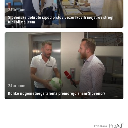
24ur.com
Slovenske dobrote izpod prstov Jezerškovih mojstrov stregli
tudi olimpijcem
24ur.com
Koliko nogometnega talenta premorejo znani Slovenci?
Priporoča