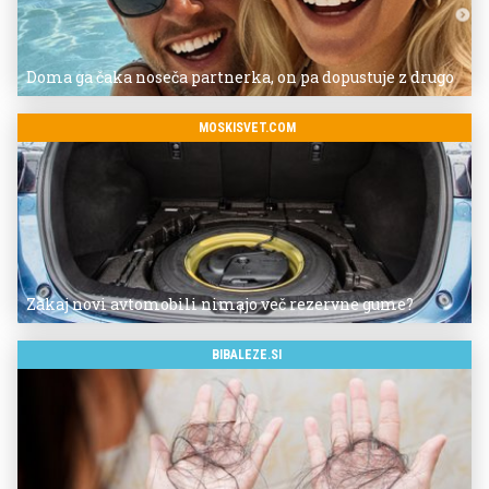
Doma ga čaka noseča partnerka, on pa dopustuje z drugo
MOSKISVET.COM
Zakaj novi avtomobili nimajo več rezervne gume?
BIBALEZE.SI