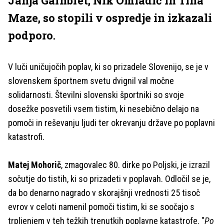
Janja Garnbret, Nik Omladič in Tina
Maze, so stopili v ospredje in izkazali
podporo.
V luči uničujočih poplav, ki so prizadele Slovenijo, se je v
slovenskem športnem svetu dvignil val močne
solidarnosti. Številni slovenski športniki so svoje
dosežke posvetili vsem tistim, ki nesebično delajo na
pomoči in reševanju ljudi ter okrevanju države po poplavni
katastrofi.
Matej Mohorič
, zmagovalec 80. dirke po Poljski, je izrazil
sočutje do tistih, ki so prizadeti v poplavah. Odločil se je,
da bo denarno nagrado v skorajšnji vrednosti 25 tisoč
evrov v celoti namenil pomoči tistim, ki se soočajo s
trpljenjem v teh težkih trenutkih poplavne katastrofe. "
Po