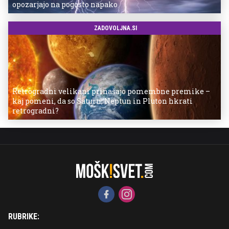
opozarjajo na pogosto napako
ZADOVOLJNA.SI
Retrogradni velikani prinašajo pomembne premike –
kaj pomeni, da so Saturn, Neptun in Pluton hkrati
retrogradni?
RUBRIKE: