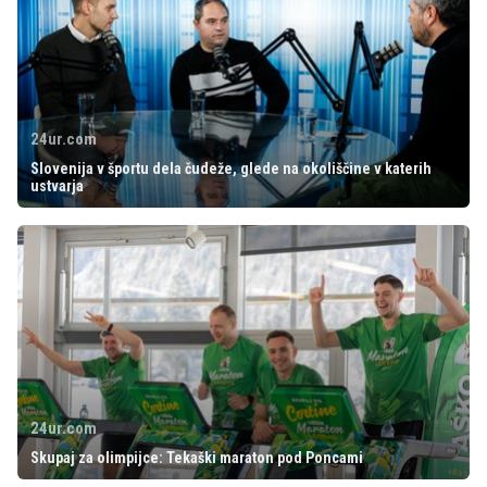
24ur.com
Slovenija v športu dela čudeže, glede na okoliščine v katerih
ustvarja
24ur.com
Skupaj za olimpijce: Tekaški maraton pod Poncami