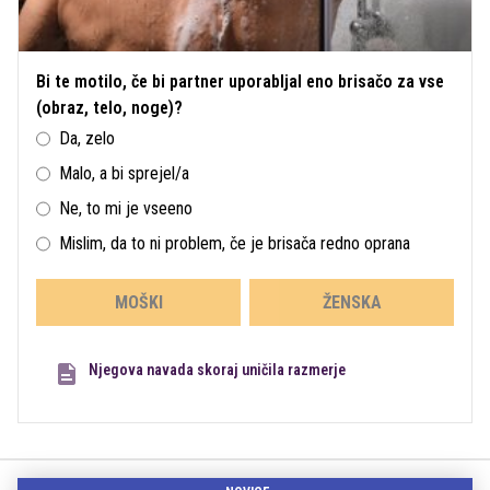
Bi te motilo, če bi partner uporabljal eno brisačo za vse
(obraz, telo, noge)?
Da, zelo
Malo, a bi sprejel/a
Ne, to mi je vseeno
Mislim, da to ni problem, če je brisača redno oprana
MOŠKI
ŽENSKA
Njegova navada skoraj uničila razmerje