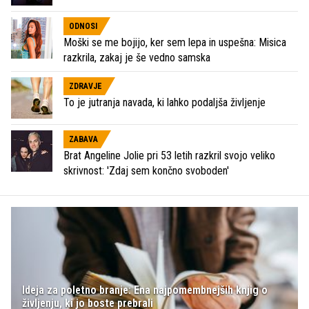
ODNOSI
Moški se me bojijo, ker sem lepa in uspešna: Misica
razkrila, zakaj je še vedno samska
ZDRAVJE
To je jutranja navada, ki lahko podaljša življenje
ZABAVA
Brat Angeline Jolie pri 53 letih razkril svojo veliko
skrivnost: 'Zdaj sem končno svoboden'
Ideja za poletno branje: Ena najpomembnejših knjig o
življenju, ki jo boste prebrali