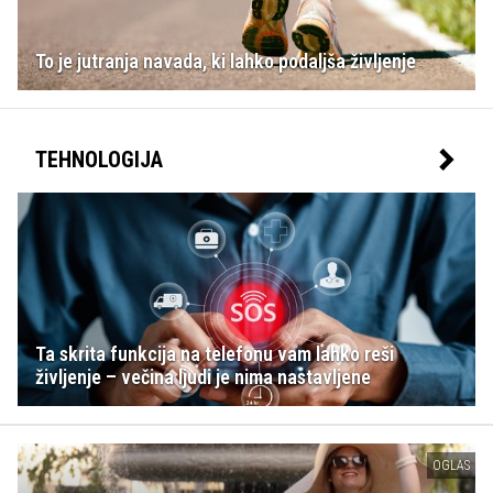
To je jutranja navada, ki lahko podaljša življenje
TEHNOLOGIJA
Ta skrita funkcija na telefonu vam lahko reši
življenje – večina ljudi je nima nastavljene
OGLAS