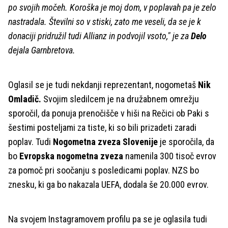
po svojih močeh. Koroška je moj dom, v poplavah pa je zelo
nastradala. Številni so v stiski, zato me veseli, da se je k
donaciji pridružil tudi Allianz in podvojil vsoto," je za
Delo
dejala Garnbretova.
Oglasil se je tudi nekdanji reprezentant, nogometaš
Nik
Omladič.
Svojim sledilcem je na družabnem omrežju
sporočil, da ponuja prenočišče v hiši na Rečici ob Paki s
šestimi posteljami za tiste, ki so bili prizadeti zaradi
poplav. Tudi
Nogometna zveza Slovenije
je sporočila, da
bo
Evropska nogometna zveza
namenila 300 tisoč evrov
za pomoč pri soočanju s posledicami poplav. NZS bo
znesku, ki ga bo nakazala UEFA, dodala še 20.000 evrov.
Na svojem Instagramovem profilu pa se je oglasila tudi