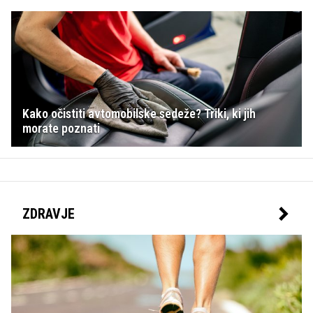
Kako očistiti avtomobilske sedeže? Triki, ki jih
morate poznati
ZDRAVJE