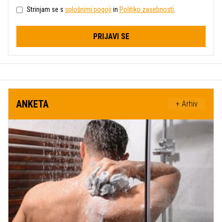
Strinjam se s
splošnimi pogoji
in
Politiko zasebnosti
.
PRIJAVI SE
ANKETA
+ Arhiv