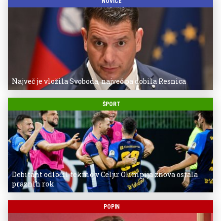
NOVICE
Največ je vložila Svoboda, največ pa dobila Resnica
ŠPORT
Debitant odločil tekmo v Celju: Olimpija znova ostala
praznih rok
POPIN