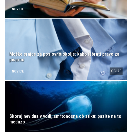
NOVICE
Moške srajce za poslovno okolje: kako izbrati pravo za
pisarno
OGLAS
NOVICE
Skoraj nevidna v vodi, smrtonosna ob stiku: pazite na to
meduzo