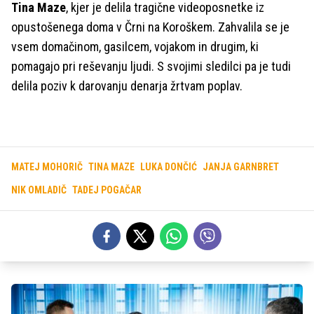
Tina Maze
, kjer je delila tragične videoposnetke iz
opustošenega doma v Črni na Koroškem. Zahvalila se je
vsem domačinom, gasilcem, vojakom in drugim, ki
pomagajo pri reševanju ljudi. S svojimi sledilci pa je tudi
delila poziv k darovanju denarja žrtvam poplav.
MATEJ MOHORIČ
TINA MAZE
LUKA DONČIĆ
JANJA GARNBRET
NIK OMLADIČ
TADEJ POGAČAR