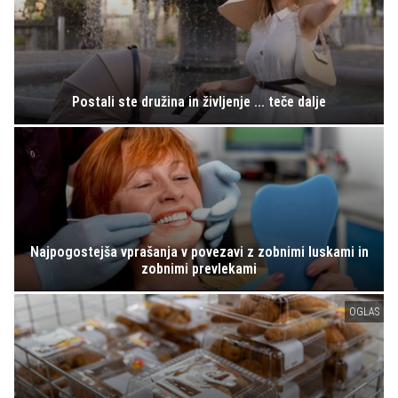
Postali ste družina in življenje ... teče dalje
Najpogostejša vprašanja v povezavi z zobnimi luskami in
zobnimi prevlekami
OGLAS