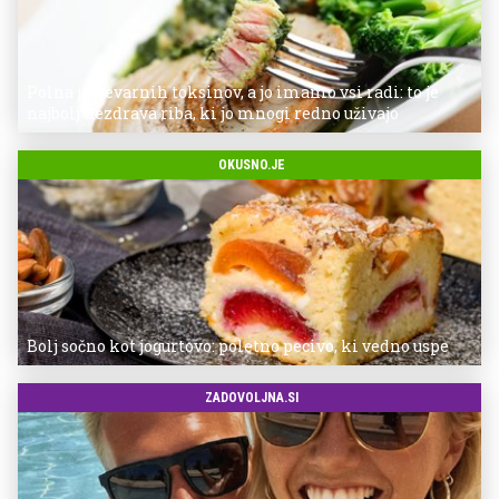
Polna je nevarnih toksinov, a jo imamo vsi radi: to je
najbolj nezdrava riba, ki jo mnogi redno uživajo
OKUSNO.JE
Bolj sočno kot jogurtovo: poletno pecivo, ki vedno uspe
ZADOVOLJNA.SI