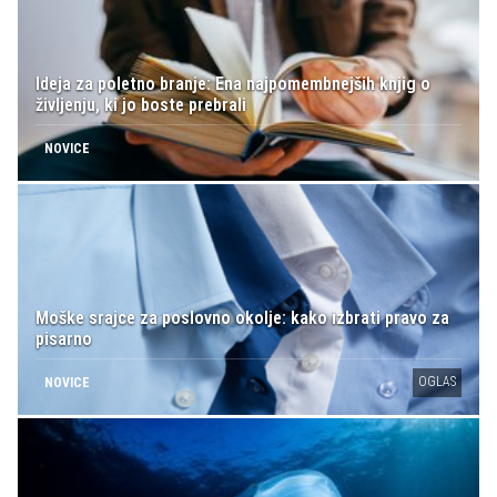
Ideja za poletno branje: Ena najpomembnejših knjig o
življenju, ki jo boste prebrali
NOVICE
Moške srajce za poslovno okolje: kako izbrati pravo za
pisarno
OGLAS
NOVICE