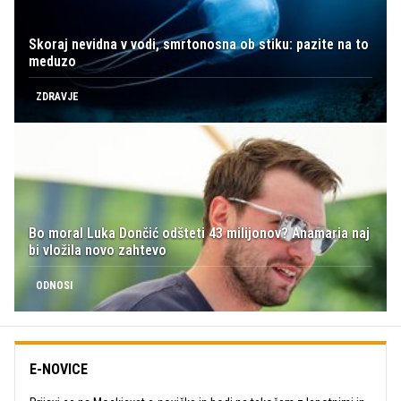
Skoraj nevidna v vodi, smrtonosna ob stiku: pazite na to
meduzo
ZDRAVJE
Bo moral Luka Dončić odšteti 43 milijonov? Anamaria naj
bi vložila novo zahtevo
ODNOSI
E-NOVICE