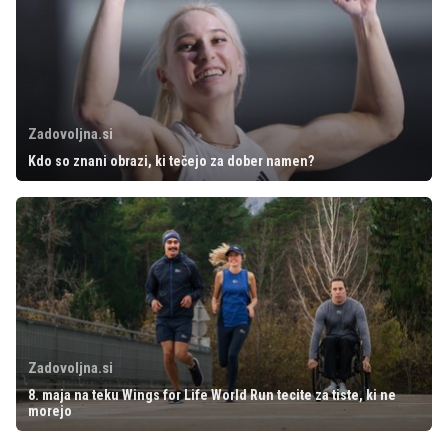
Zadovoljna.si
Kdo so znani obrazi, ki tečejo za dober namen?
Zadovoljna.si
8. maja na teku Wings for Life World Run tecite za tiste, ki ne
morejo