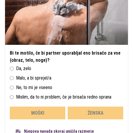
Bi te motilo, če bi partner uporabljal eno brisačo za vse
(obraz, telo, noge)?
Da, zelo
Malo, a bi sprejel/a
Ne, to mi je vseeno
Mislim, da to ni problem, če je brisača redno oprana
MOŠKI
ŽENSKA
Njegova navada skoraj uničila razmerje