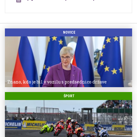
NOVICE
Znano, kdo je bil v vozilu s predsednico države
ŠPORT