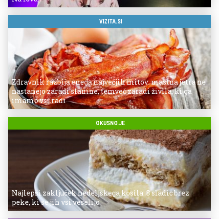
VIZITA.SI
Zdravnik razbija enega največjih mitov: mastna jetra ne
nastanejo zaradi slanine, temveč zaradi živila, ki ga
imamo vsi radi
OKUSNO.JE
Najlepši zaključek nedeljskega kosila: 8 sladic brez
peke, ki se jih vsi veselijo