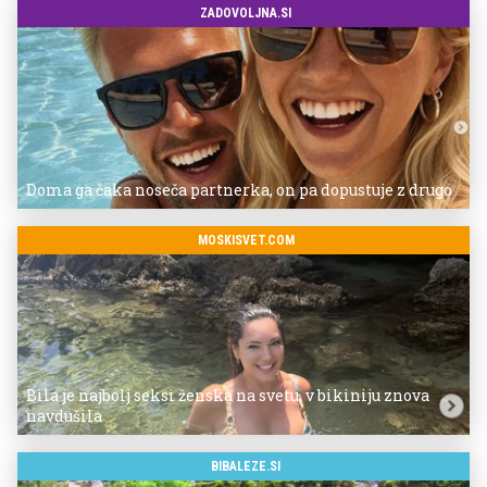
ZADOVOLJNA.SI
Doma ga čaka noseča partnerka, on pa dopustuje z drugo
MOSKISVET.COM
Bila je najbolj seksi ženska na svetu, v bikiniju znova
navdušila
BIBALEZE.SI