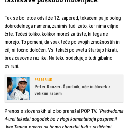
Tek se bo letos odvil že 12. zapored, tekačem pa je poleg
dobrodelnega namena, zanimiv tudi zato, ker nima ciljne
črte. Tečeš toliko, kolikor moreš za tiste, ki tega ne
morejo. To pomeni, da vsak teče po svojih zmožnostih in
cilj ni točno določen. Vsi tekači po svetu štartajo hkrati,
brez časovne razlike. Na teku sodelujejo tudi gibalno
ovirani.
PREBERI ŠE
Peter Kauzer: Športnik, oče in človek z
velikim srcem
Prenos s slovenskih ulic bo prenašal POP TV.
"Predvidoma
4-urni tekaški dogodek bo v vlogi komentatorja pospremil
Jure Tepina, prenos pa bomo obogatili tudi z različnimi