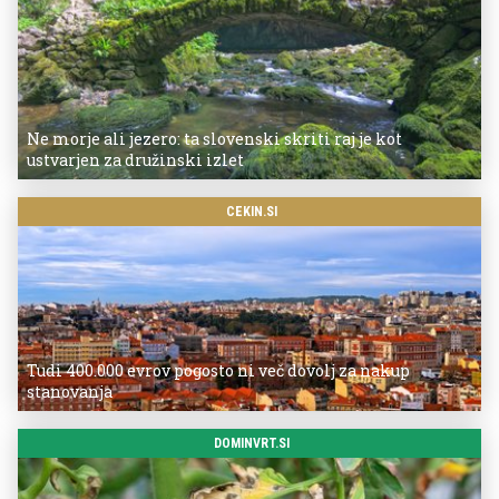
Ne morje ali jezero: ta slovenski skriti raj je kot
ustvarjen za družinski izlet
CEKIN.SI
Tudi 400.000 evrov pogosto ni več dovolj za nakup
stanovanja
DOMINVRT.SI