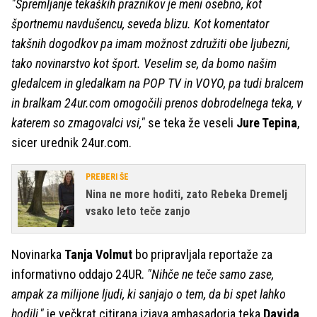
"Spremljanje tekaških praznikov je meni osebno, kot
športnemu navdušencu, seveda blizu. Kot komentator
takšnih dogodkov pa imam možnost združiti obe ljubezni,
tako novinarstvo kot šport. Veselim se, da bomo našim
gledalcem in gledalkam na POP TV in VOYO, pa tudi bralcem
in bralkam 24ur.com omogočili prenos dobrodelnega teka, v
katerem so zmagovalci vsi,"
se teka že veseli
Jure Tepina
,
sicer urednik 24ur.com.
PREBERI ŠE
Nina ne more hoditi, zato Rebeka Dremelj
vsako leto teče zanjo
Novinarka
Tanja Volmut
bo pripravljala reportaže za
informativno oddajo 24UR.
"Nihče ne teče samo zase,
ampak za milijone ljudi, ki sanjajo o tem, da bi spet lahko
hodili,"
je večkrat citirana izjava ambasadorja teka
Davida