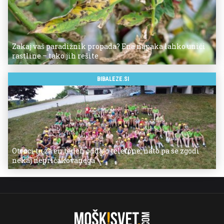
Zakaj vaš paradižnik propada? Ena napaka lahko uniči
rastline – tako jih rešite
BIBALEZE.SI
Otroci tu za en teden oddajo telefone, nato pa se zgodi
nekaj nepričakovanega