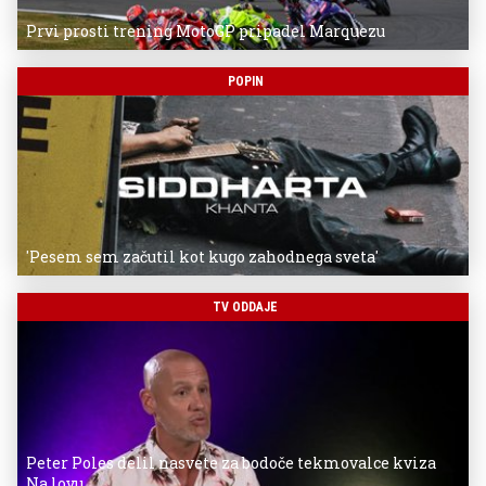
Prvi prosti trening MotoGP pripadel Marquezu
POPIN
'Pesem sem začutil kot kugo zahodnega sveta'
TV ODDAJE
Peter Poles delil nasvete za bodoče tekmovalce kviza
Na lovu