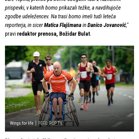
prispevki, v katerih bomo prikazali težke, a navdihujoče
zgodbe udeležencev. Na trasi bomo imeli tudi leteča
reporterja, in sicer
Matica Flajšmana
in
Danico Jovanović
,"
pravi
redaktor prenosa, Božidar Bulat
.
Wings for life
FOTO: POP TV