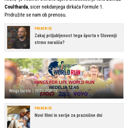
Coultharda
, sicer nekdanjega dirkača Formule 1.
Pridružite se nam ob prenosu.
PREBERI ŠE
Zakaj priljubljenost tega športa v Sloveniji
strmo narašča?
Wings for life
FOTO: POP TV
PREBERI ŠE
Novi filmi in serije za praznične dni