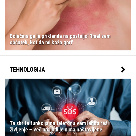
Bolečina ga je priklenila na posteljo: 'Imel sem
občutek, kot da mi koža gori'
TEHNOLOGIJA
Ta skrita funkcija na telefonu vam lahko reši
življenje – večina ljudi je nima nastavljene