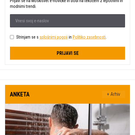
Prijavi se na Moskisvet e-novičke in bodi na tekočem z lepotnimi in
modnimi trendi.
Strinjam se s
splošnimi pogoji
in
Politiko zasebnosti
.
PRIJAVI SE
ANKETA
+ Arhiv