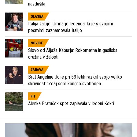
navdušila
GLASBA
Italija žaluje: Umrla je legenda, ki je s svojimi
pesmimi zaznamovala Italijo
NOVICE
Slovo od Aljaža Kaburja: Rokometna in gasilska
družina v žalosti
ZABAVA
Brat Angeline Jolie pri 53 letih razkril svojo veliko
skrivnost: 'Zdaj sem končno svoboden'
FIT
Alenka Bratušek spet zaplavala v ledeni Kokri