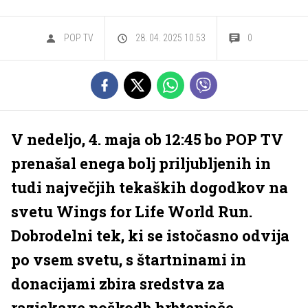
POP TV
28. 04. 2025 10.53
0
V nedeljo, 4. maja ob 12:45 bo POP TV
prenašal enega bolj priljubljenih in
tudi največjih tekaških dogodkov na
svetu Wings for Life World Run.
Dobrodelni tek, ki se istočasno odvija
po vsem svetu, s štartninami in
donacijami zbira sredstva za
raziskave poškodb hrbtenjače.