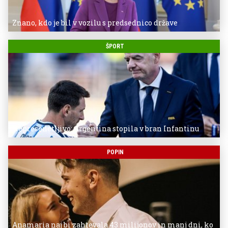
Znano, kdo je bil v vozilu s predsednico države
ŠPORT
Nepresenetljivo: Argentina stopila v bran Infantinu
POPIN
Anamaria naj bi zahtevala 43 milijonov in manj dni, ko