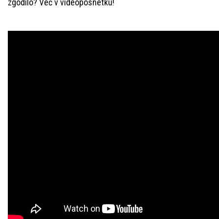
zgodilo? Več v videoposnetku!