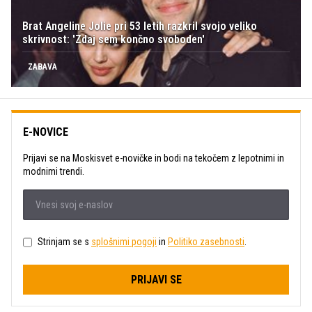
Brat Angeline Jolie pri 53 letih razkril svojo veliko
skrivnost: 'Zdaj sem končno svoboden'
ZABAVA
E-NOVICE
Prijavi se na Moskisvet e-novičke in bodi na tekočem z lepotnimi in
modnimi trendi.
Strinjam se s
splošnimi pogoji
in
Politiko zasebnosti
.
PRIJAVI SE