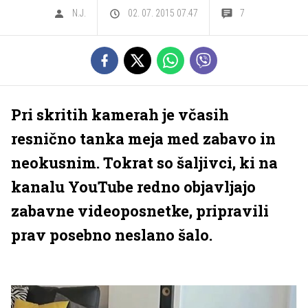
N.J.
02. 07. 2015 07.47
7
Pri skritih kamerah je včasih
resnično tanka meja med zabavo in
neokusnim. Tokrat so šaljivci, ki na
kanalu YouTube redno objavljajo
zabavne videoposnetke, pripravili
prav posebno neslano šalo.