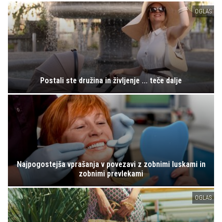
OGLAS
Postali ste družina in življenje ... teče dalje
Najpogostejša vprašanja v povezavi z zobnimi luskami in
zobnimi prevlekami
OGLAS