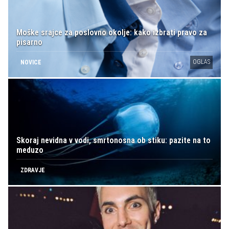
Moške srajce za poslovno okolje: kako izbrati pravo za
pisarno
OGLAS
NOVICE
Skoraj nevidna v vodi, smrtonosna ob stiku: pazite na to
meduzo
ZDRAVJE