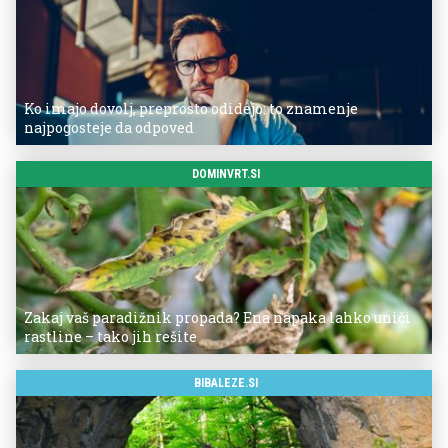
Ko imajo dovolj, preprosto odidejo: to znamenje
najpogosteje da odpoved
DOMINVRT.SI
Zakaj vaš paradižnik propada? Ena napaka lahko uniči
rastline – tako jih rešite
BIBALEZE.SI