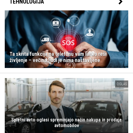
TEHNOLOGIJA
Ta skrita funkcija na telefonu vam lahko reši
življenje – večina ljudi je nima nastavljene
OGLAS
Spletni avto oglasi spreminjajo način nakupa in prodaje
avtomobilov