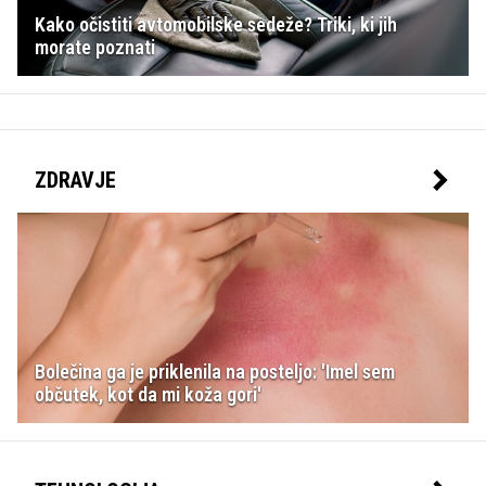
Kako očistiti avtomobilske sedeže? Triki, ki jih
morate poznati
ZDRAVJE
Bolečina ga je priklenila na posteljo: 'Imel sem
občutek, kot da mi koža gori'