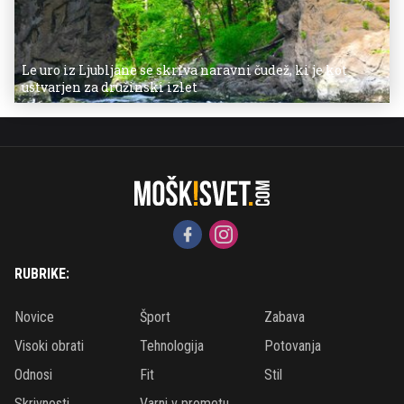
Le uro iz Ljubljane se skriva naravni čudež, ki je kot
ustvarjen za družinski izlet
RUBRIKE:
Novice
Šport
Zabava
Visoki obrati
Tehnologija
Potovanja
Odnosi
Fit
Stil
Skrivnosti
Varni v prometu