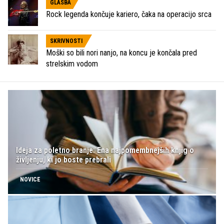
GLASBA
Rock legenda končuje kariero, čaka na operacijo srca
SKRIVNOSTI
Moški so bili nori nanjo, na koncu je končala pred
strelskim vodom
Ideja za poletno branje: Ena najpomembnejših knjig o
življenju, ki jo boste prebrali
NOVICE