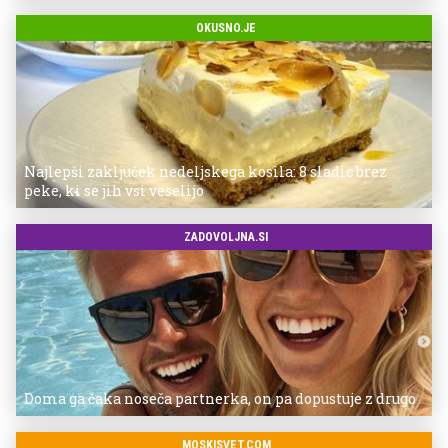
OKUSNO.JE
Najlepši zaključek nedeljskega kosila: 8 sladic brez
peke, ki se jih vsi veselijo
ZADOVOLJNA.SI
Doma ga čaka noseča partnerka, on pa dopustuje z drugo
MOSKISVET.COM