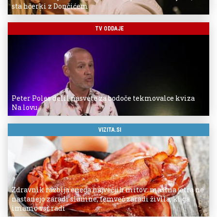
sta hčerki z Dončićem
TV ODDAJE
Peter Poles delil nasvete za bodoče tekmovalce kviza
Na lovu
VIZITA.SI
Zdravnik razbija enega največjih mitov: mastna jetra ne
nastanejo zaradi slanine, temveč zaradi živila, ki ga
imamo vsi radi