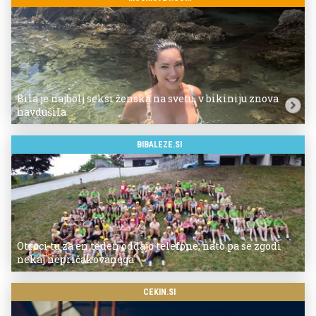
Bila je najbolj seksi ženska na svetu, v bikiniju znova
navdušila
BIBALEZE.SI
Otroci tu za en teden oddajo telefone, nato pa se zgodi
nekaj nepričakovanega
CEKIN.SI