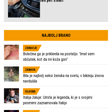
teh pet stvari
NAJBOLJ BRANO
ZDRAVJE
Bolečina ga je priklenila na posteljo: 'Imel sem
občutek, kot da mi koža gori'
ZABAVA
Bila je najbolj seksi ženska na svetu, v bikiniju znova
navdušila
GLASBA
Italija žaluje: Umrla je legenda, ki je s svojimi
pesmimi zaznamovala Italijo