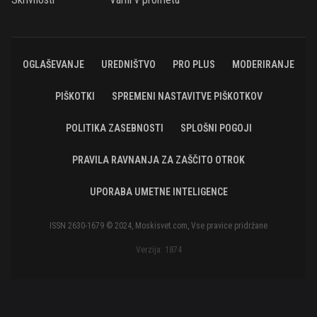
OGLAŠEVANJE
UREDNIŠTVO
PRO PLUS
MODERIRANJE
PIŠKOTKI
SPREMENI NASTAVITVE PIŠKOTKOV
POLITIKA ZASEBNOSTI
SPLOŠNI POGOJI
PRAVILA RAVNANJA ZA ZAŠČITO OTROK
UPORABA UMETNE INTELIGENCE
ISSN 2630-1679 © 2024, Moskisvet.com, Vse pravice pridržane
Verzija: 1874