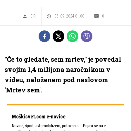
E.R.
06. 09. 2024 01.00
0
"Če to gledate, sem mrtev," je povedal
svojim 1,4 milijona naročnikom v
videu, naloženem pod naslovom
'Mrtev sem'.
Moškisvet.com e-novice
Novice, šport, avtomobilizem, potovanja ... Prijavi se na e-