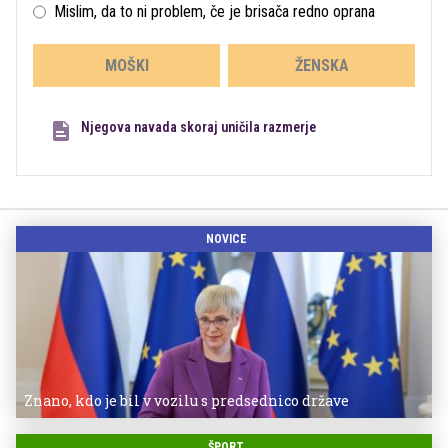
Mislim, da to ni problem, če je brisača redno oprana
MOŠKI
ŽENSKA
Njegova navada skoraj uničila razmerje
NOVICE
Znano, kdo je bil v vozilu s predsednico države
ŠPORT