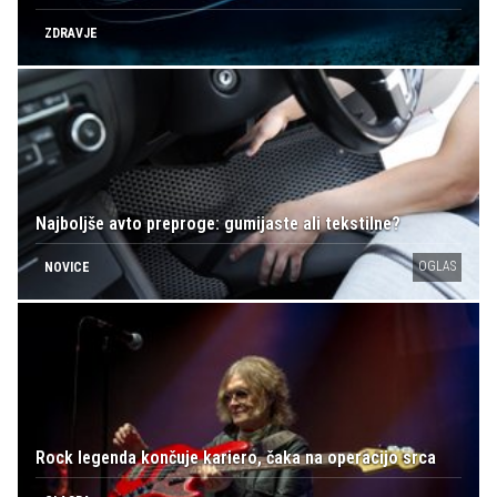
ZDRAVJE
Najboljše avto preproge: gumijaste ali tekstilne?
OGLAS
NOVICE
Rock legenda končuje kariero, čaka na operacijo srca