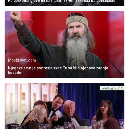
Po poškodbi glave na Ibizi umrl 38-letni škotski DJ Jackmaster
Moskisvet.com
Njegova smrt je pretresla svet: Te so bile njegove zadnje
besede