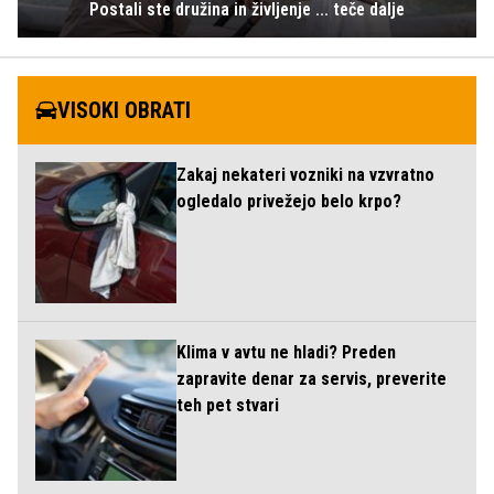
Postali ste družina in življenje ... teče dalje
VISOKI OBRATI
Zakaj nekateri vozniki na vzvratno
ogledalo privežejo belo krpo?
Klima v avtu ne hladi? Preden
zapravite denar za servis, preverite
teh pet stvari