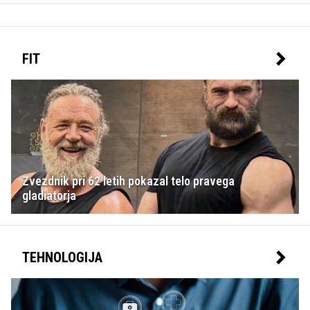
FIT
Zvezdnik pri 62 letih pokazal telo pravega
gladiatorja
TEHNOLOGIJA