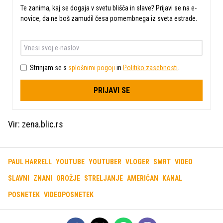
Te zanima, kaj se dogaja v svetu blišča in slave? Prijavi se na e-
novice, da ne boš zamudil česa pomembnega iz sveta estrade.
Strinjam se s
splošnimi pogoji
in
Politiko zasebnosti
.
PRIJAVI SE
Vir: zena.blic.rs
PAUL HARRELL
YOUTUBE
YOUTUBER
VLOGER
SMRT
VIDEO
SLAVNI
ZNANI
OROŽJE
STRELJANJE
AMERIČAN
KANAL
POSNETEK
VIDEOPOSNETEK