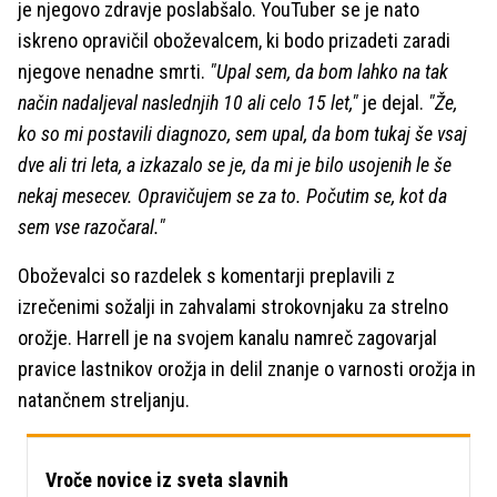
je njegovo zdravje poslabšalo. YouTuber se je nato
iskreno opravičil oboževalcem, ki bodo prizadeti zaradi
njegove nenadne smrti.
"Upal sem, da bom lahko na tak
način nadaljeval naslednjih 10 ali celo 15 let,"
je dejal.
"Že,
ko so mi postavili diagnozo, sem upal, da bom tukaj še vsaj
dve ali tri leta, a izkazalo se je, da mi je bilo usojenih le še
nekaj mesecev. Opravičujem se za to. Počutim se, kot da
sem vse razočaral."
Oboževalci so razdelek s komentarji preplavili z
izrečenimi sožalji in zahvalami strokovnjaku za strelno
orožje. Harrell je na svojem kanalu namreč zagovarjal
pravice lastnikov orožja in delil znanje o varnosti orožja in
natančnem streljanju.
Vroče novice iz sveta slavnih