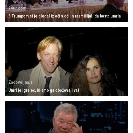
24ur.com
S Trumpom si je gledal iz oči v oči in razmišljal, da bosta umrla
Zadovoljna.si
Umrl je igralec, ki smo ga oboževali vsi