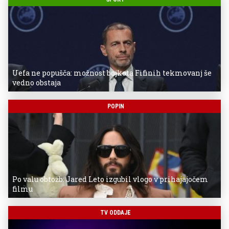
Uefa ne popušča: možnost bojkota Fifinih tekmovanj še
vedno obstaja
POPIN
Po valu obtožb: Jared Leto izgubil vlogo v prihajajočem
filmu
TV ODDAJE