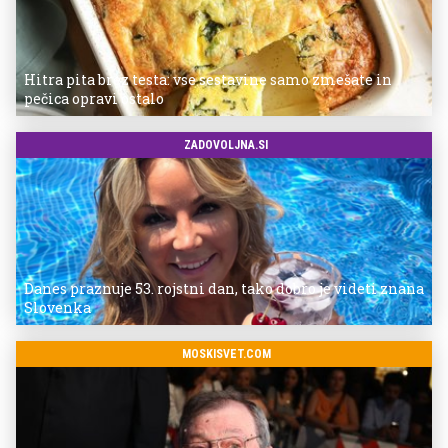
Hitra pita brez testa: vse sestavine samo zmešate in
pečica opravi ostalo
ZADOVOLJNA.SI
Danes praznuje 53. rojstni dan, tako dobro je videti znana
Slovenka
MOSKISVET.COM