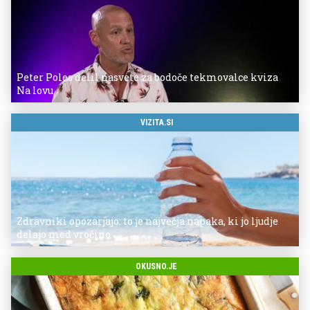
Peter Poles delil nasvete za bodoče tekmovalce kviza
Na lovu
VIZITA.SI
Zdravniki opozarjajo: to je največja napaka, ki jo ljudje
delajo med vročino
OKUSNO.JE