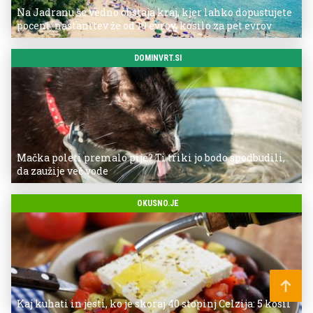
Na Jadranu še vedno obstaja kraj, kjer lahko dopustujete
poceni: nastanitev že od 10 evrov, kosilo za pet evrov
DOMINVRT.SI
Mačka poleti premalo pije? Ti triki jo bodo spodbudili,
da zaužije več vode
OKUSNO.JE
Kaj kuhati in jesti, ko je skoraj 40 stopinj Celzija: 5 kosil