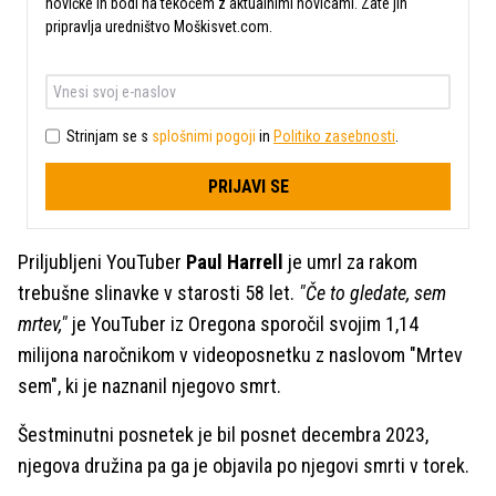
novičke in bodi na tekočem z aktualnimi novicami. Zate jih
pripravlja uredništvo Moškisvet.com.
Strinjam se s
splošnimi pogoji
in
Politiko zasebnosti
.
PRIJAVI SE
Priljubljeni YouTuber
Paul Harrell
je umrl za rakom
trebušne slinavke v starosti 58 let.
"Če to gledate, sem
mrtev,"
je YouTuber iz Oregona sporočil svojim 1,14
milijona naročnikom v videoposnetku z naslovom "Mrtev
sem", ki je naznanil njegovo smrt.
Šestminutni posnetek je bil posnet decembra 2023,
njegova družina pa ga je objavila po njegovi smrti v torek.