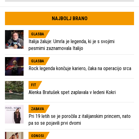
NAJBOLJ BRANO
GLASBA
Italija žaluje: Umrla je legenda, ki je s svojimi
pesmimi zaznamovala Italijo
GLASBA
Rock legenda končuje kariero, čaka na operacijo srca
FIT
Alenka Bratušek spet zaplavala v ledeni Kokri
ZABAVA
Pri 19 letih se je poročila z italijanskim princem, nato
pa so se pojavili prvi dvomi
ODNOSI