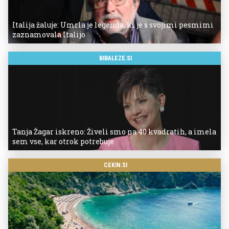
Italija žaluje: Umrla je legenda, ki je s svojimi pesmimi
zaznamovala Italijo
BIBALEZE.SI
Tanja Žagar iskreno: Živeli smo na 40 kvadratih, a imela
sem vse, kar otrok potrebuje
CEKIN.SI