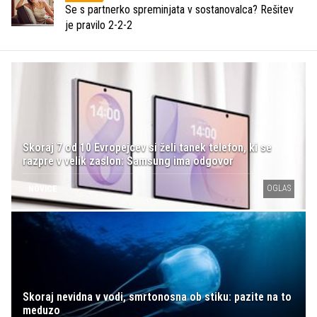
Se s partnerko spreminjata v sostanovalca? Rešitev
je pravilo 2-2-2
Skoraj 7 od 10 Evropejcev si želi tanek telefon, ki se
razpre v velik zaslon: Samsung ima odgovor
OGLAS
NOVICE
Skoraj nevidna v vodi, smrtonosna ob stiku: pazite na to
meduzo