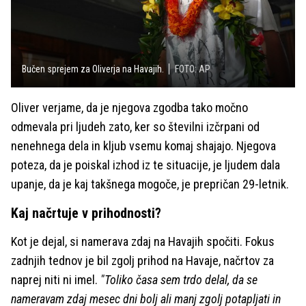
Bučen sprejem za Oliverja na Havajih.
FOTO: AP
Oliver verjame, da je njegova zgodba tako močno
odmevala pri ljudeh zato, ker so številni izčrpani od
nenehnega dela in kljub vsemu komaj shajajo. Njegova
poteza, da je poiskal izhod iz te situacije, je ljudem dala
upanje, da je kaj takšnega mogoče, je prepričan 29-letnik.
Kaj načrtuje v prihodnosti?
Kot je dejal, si namerava zdaj na Havajih spočiti. Fokus
zadnjih tednov je bil zgolj prihod na Havaje, načrtov za
naprej niti ni imel.
"Toliko časa sem trdo delal, da se
nameravam zdaj mesec dni bolj ali manj zgolj potapljati in