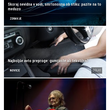
Skoraj nevidna v vodi, smrtonosna ob stiku: pazite na to
meduzo
ZDRAVJE
Najboljše avto preproge: gumijaste ali tekstilne?
OGLAS
NOVICE