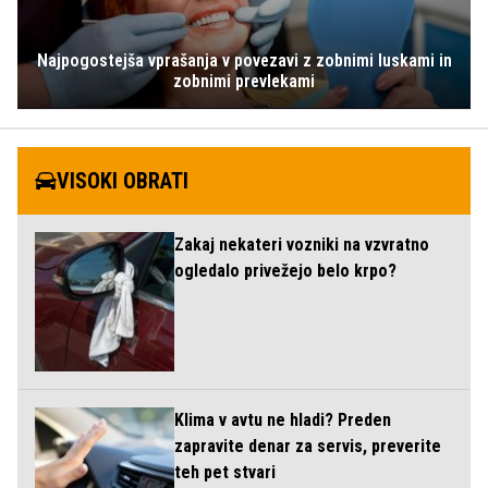
Najpogostejša vprašanja v povezavi z zobnimi luskami in
zobnimi prevlekami
VISOKI OBRATI
Zakaj nekateri vozniki na vzvratno
ogledalo privežejo belo krpo?
Klima v avtu ne hladi? Preden
zapravite denar za servis, preverite
teh pet stvari