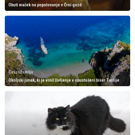
Obuti maček na popotovanje v Črni gozd
Caszazemljo
Okoljski junak, ki je vrnil življenje v opustošeni biser Turčije