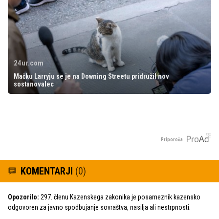
24ur.com
Mačku Larryju se je na Downing Streetu pridružil nov
sostanovalec
Priporoča
KOMENTARJI
(0)
Opozorilo:
297. členu Kazenskega zakonika je posameznik kazensko
odgovoren za javno spodbujanje sovraštva, nasilja ali nestrpnosti.