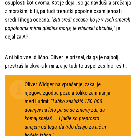
osuplosti kot dvoma. Kot je dejal, so ga navdušila srečanja
z morskimi bitji, pa tudi trenutki popolne osamljenosti
sredi Tihega oceana.
"Biti sredi oceana, ko je v vseh smereh
popolnoma mirna gladina morja, je vrhunski občutek,"
je
dejal za AP
.
A ni bilo vse idilično. Oliver je priznal, da ga je najbolj
prestrašila okvara krmila, a je tudi to uspel zasilno rešiti.
Oliver Widger na vprašanje, zakaj je
njegova zgodba požela toliko zanimanja
med ljudmi:
"Lahko zaslužiš 150.000
dolarjev na leto pa se še zmeraj zdi, da
komaj shajaš ... Ljudje so preprosto
utrujeni od tega, da trdo delajo za nič in
hočejo izhod."