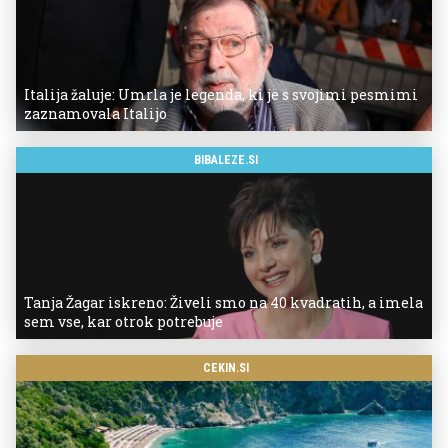
Italija žaluje: Umrla je legenda, ki je s svojimi pesmimi
zaznamovala Italijo
BIBALEZE.SI
Tanja Žagar iskreno: Živeli smo na 40 kvadratih, a imela
sem vse, kar otrok potrebuje
CEKIN.SI