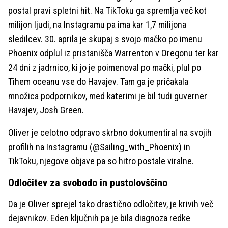
postal pravi spletni hit. Na TikToku ga spremlja več kot
milijon ljudi, na Instagramu pa ima kar 1,7 milijona
sledilcev. 30. aprila je skupaj s svojo mačko po imenu
Phoenix odplul iz pristanišča Warrenton v Oregonu ter kar
24 dni z jadrnico, ki jo je poimenoval po mački, plul po
Tihem oceanu vse do Havajev. Tam ga je pričakala
množica podpornikov, med katerimi je bil tudi guverner
Havajev, Josh Green.
Oliver je celotno odpravo skrbno dokumentiral na svojih
profilih na Instagramu (@Sailing_with_Phoenix) in
TikToku, njegove objave pa so hitro postale viralne.
Odločitev za svobodo in pustolovščino
Da je Oliver sprejel tako drastično odločitev, je krivih več
dejavnikov. Eden ključnih pa je bila diagnoza redke