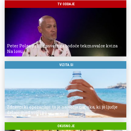
TV ODDAJE
Peter Poles delil nasvete za bodoče tekmovalce kviza
Na lovu
VIZITA.SI
Zdravniki opozarjajo: to je največja napaka, ki jo ljudje
delajo med vročino
OKUSNO.JE