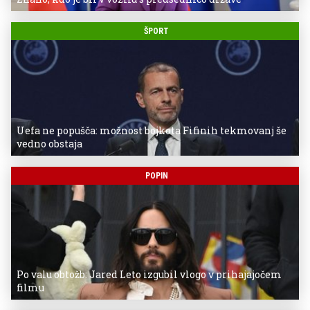
ŠPORT
Uefa ne popušča: možnost bojkota Fifinih tekmovanj še
vedno obstaja
POPIN
Po valu obtožb: Jared Leto izgubil vlogo v prihajajočem
filmu