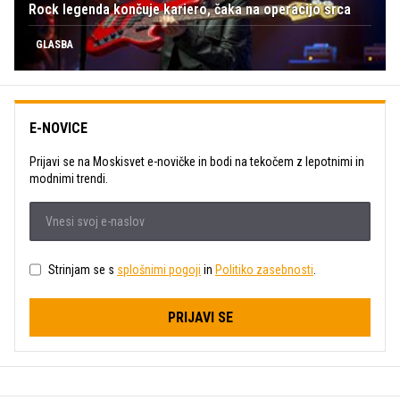
Rock legenda končuje kariero, čaka na operacijo srca
GLASBA
E-NOVICE
Prijavi se na Moskisvet e-novičke in bodi na tekočem z lepotnimi in
modnimi trendi.
Strinjam se s
splošnimi pogoji
in
Politiko zasebnosti
.
PRIJAVI SE