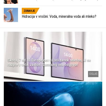
ZDRAVJE
Hidracija v vročini: Voda, mineralna voda ali mleko?
Skoraj 7 od 10 Evropejcev si želi tanek telefon, ki se
razpre v velik zaslon: Samsung ima odgovor
OGLAS
NOVICE