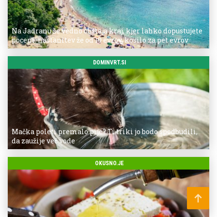
Na Jadranu še vedno obstaja kraj, kjer lahko dopustujete
poceni: nastanitev že od 10 evrov, kosilo za pet evrov
DOMINVRT.SI
Mačka poleti premalo pije? Ti triki jo bodo spodbudili,
da zaužije več vode
OKUSNO.JE