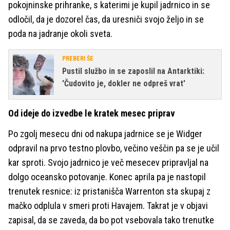
pokojninske prihranke, s katerimi je kupil jadrnico in se
odločil, da je dozorel čas, da uresniči svojo željo in se
poda na jadranje okoli sveta.
PREBERI ŠE
Pustil službo in se zaposlil na Antarktiki:
'Čudovito je, dokler ne odpreš vrat'
Od ideje do izvedbe le kratek mesec priprav
Po zgolj mesecu dni od nakupa jadrnice se je Widger
odpravil na prvo testno plovbo, večino veščin pa se je učil
kar sproti. Svojo jadrnico je več mesecev pripravljal na
dolgo oceansko potovanje. Konec aprila pa je nastopil
trenutek resnice: iz pristanišča Warrenton sta skupaj z
mačko odplula v smeri proti Havajem. Takrat je v objavi
zapisal, da se zaveda, da bo pot vsebovala tako trenutke