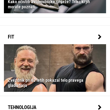
Kako očistiti avtomobilske sedeže? Triki, ki jih
morate poznati
FIT
Zvezdnik pri 62 letih pokazal telo pravega
gladiatorja
TEHNOLOGIJA