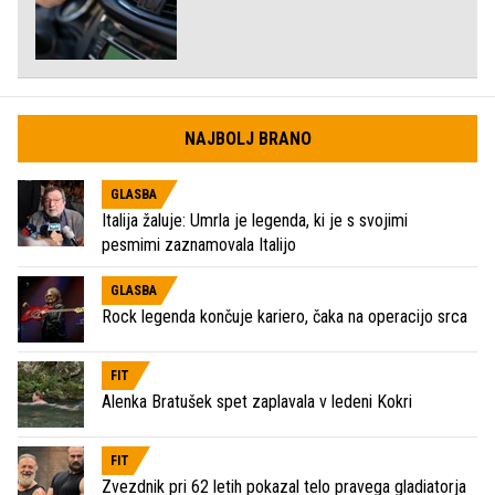
NAJBOLJ BRANO
GLASBA
Italija žaluje: Umrla je legenda, ki je s svojimi
pesmimi zaznamovala Italijo
GLASBA
Rock legenda končuje kariero, čaka na operacijo srca
FIT
Alenka Bratušek spet zaplavala v ledeni Kokri
FIT
Zvezdnik pri 62 letih pokazal telo pravega gladiatorja