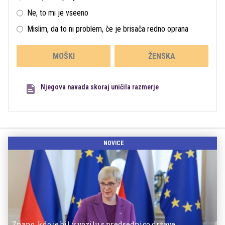
Ne, to mi je vseeno
Mislim, da to ni problem, če je brisača redno oprana
MOŠKI
ŽENSKA
Njegova navada skoraj uničila razmerje
NOVICE
Znano, kdo je bil v vozilu s predsednico države