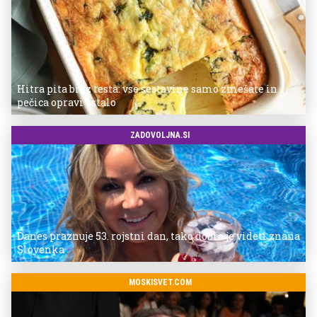
Hitra pita brez testa: vse sestavine samo zmešate in
pečica opravi ostalo
ZADOVOLJNA.SI
Danes praznuje 53. rojstni dan, tako dobro je videti znana
Slovenka
MOSKISVET.COM