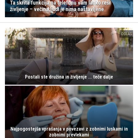
Ta skrita funkcija na telefonu vam lahko reši
življenje – večina ljudi je nima nastavljene
OGLAS
Postali ste družina in življenje ... teče dalje
Najpogostejša vprašanja v povezavi z zobnimi luskami in
zobnimi prevlekami