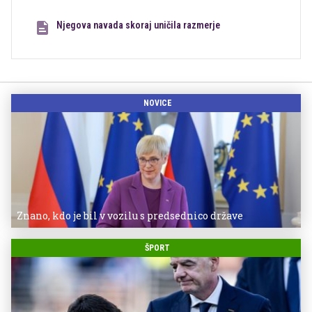
Njegova navada skoraj uničila razmerje
NOVICE
Znano, kdo je bil v vozilu s predsednico države
ŠPORT