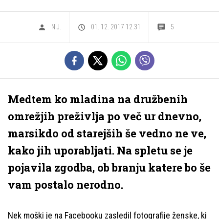
N.J.
01. 12. 2017 12.31
5
Medtem ko mladina na družbenih
omrežjih preživlja po več ur dnevno,
marsikdo od starejših še vedno ne ve,
kako jih uporabljati. Na spletu se je
pojavila zgodba, ob branju katere bo še
vam postalo nerodno.
Nek moški je na Facebooku zasledil fotografije ženske, ki