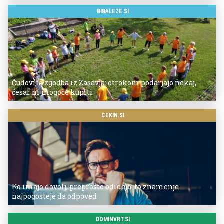
BIBALEZE.SI
Čudovita zgodba iz Zasavja: otrokom podarjajo nekaj,
česar ni mogoče kupiti
CEKIN.SI
Ko imajo dovolj, preprosto odidejo: to znamenje
najpogosteje da odpoved
DOMINVRT.SI