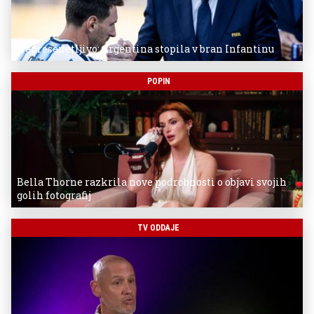
Nepresenetljivo: Argentina stopila v bran Infantinu
POPIN
Bella Thorne razkrila nove podrobnosti o objavi svojih
golih fotografij
TV ODDAJE