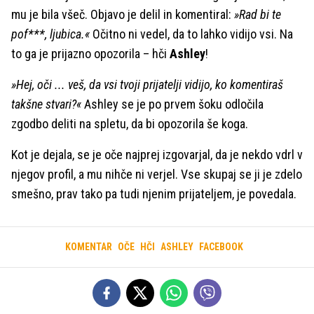
mu je bila všeč. Objavo je delil in komentiral:
»Rad bi te
pof***, ljubica.«
Očitno ni vedel, da to lahko vidijo vsi. Na
to ga je prijazno opozorila – hči
Ashley
!
»Hej, oči ... veš, da vsi tvoji prijatelji vidijo, ko komentiraš
takšne stvari?«
Ashley se je po prvem šoku odločila
zgodbo deliti na spletu, da bi opozorila še koga.
Kot je dejala, se je oče najprej izgovarjal, da je nekdo vdrl v
njegov profil, a mu nihče ni verjel. Vse skupaj se ji je zdelo
smešno, prav tako pa tudi njenim prijateljem, je povedala.
KOMENTAR
OČE
HČI
ASHLEY
FACEBOOK