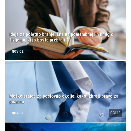
Ideja za poletno branje: Ena najpomembnejših knjig o
življenju, ki jo boste prebrali
NOVICE
Moške srajce za poslovno okolje: kako izbrati pravo za
pisarno
OGLAS
NOVICE