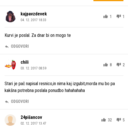
kajpavzdevek
1
1
04. 12. 2017 18.33
Kurvi je poslal. Za dnar bi on mogo te
ODGOVORI
chili
8
2
03. 12. 2017 08.59
Stari je pač napisal resnico,in nima kaj izgubit,morda mu bo pa
kakšna potrebna poslala ponudbo hahahahaha
ODGOVORI
24pišancov
32
5
02. 12. 2017 13.47