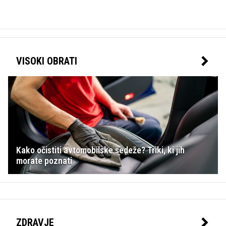
VISOKI OBRATI
Kako očistiti avtomobilske sedeže? Triki, ki jih
morate poznati
ZDRAVJE