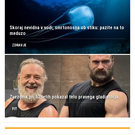
Skoraj nevidna v vodi, smrtonosna ob stiku: pazite na to
meduzo
ZDRAVJE
Zvezdnik pri 62 letih pokazal telo pravega gladiatorja
FIT