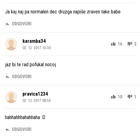
Ja kaj naj pa normalen dec druzga napiše zraven take babe
ODGOVORI
karamba34
16
3
02. 12. 2017 10.30
jaz bi te rad pofukal nocoj
ODGOVORI
pravica1234
10
1
02. 12. 2017 08.56
hahhahhhahahhaha :D
ODGOVORI