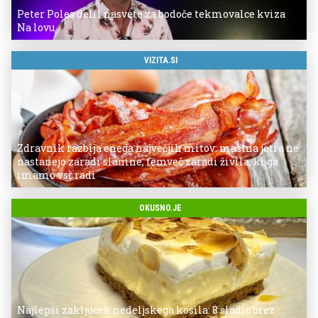
Peter Poles delil nasvete za bodoče tekmovalce kviza
Na lovu
VIZITA.SI
Zdravnik razbija enega največjih mitov: mastna jetra ne
nastanejo zaradi slanine, temveč zaradi živila, ki ga
imamo vsi radi
OKUSNO.JE
Najlepši zaključek nedeljskega kosila: 8 sladic brez