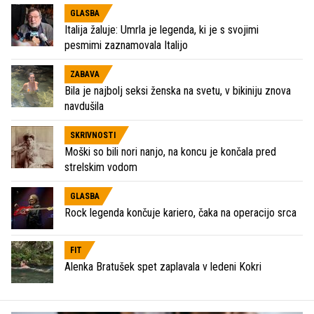
GLASBA
Italija žaluje: Umrla je legenda, ki je s svojimi
pesmimi zaznamovala Italijo
ZABAVA
Bila je najbolj seksi ženska na svetu, v bikiniju znova
navdušila
SKRIVNOSTI
Moški so bili nori nanjo, na koncu je končala pred
strelskim vodom
GLASBA
Rock legenda končuje kariero, čaka na operacijo srca
FIT
Alenka Bratušek spet zaplavala v ledeni Kokri