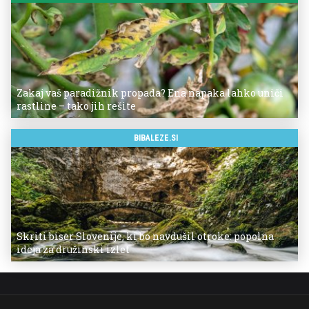
Zakaj vaš paradižnik propada? Ena napaka lahko uniči
rastline – tako jih rešite
BIBALEZE.SI
Skriti biser Slovenije, ki bo navdušil otroke: popolna
ideja za družinski izlet