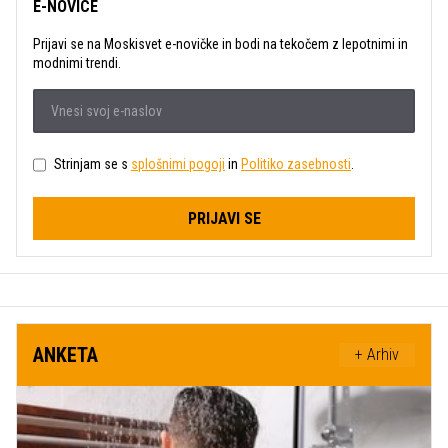
E-NOVICE
Prijavi se na Moskisvet e-novičke in bodi na tekočem z lepotnimi in
modnimi trendi.
Strinjam se s
splošnimi pogoji
in
Politiko zasebnosti
.
PRIJAVI SE
ANKETA
+ Arhiv