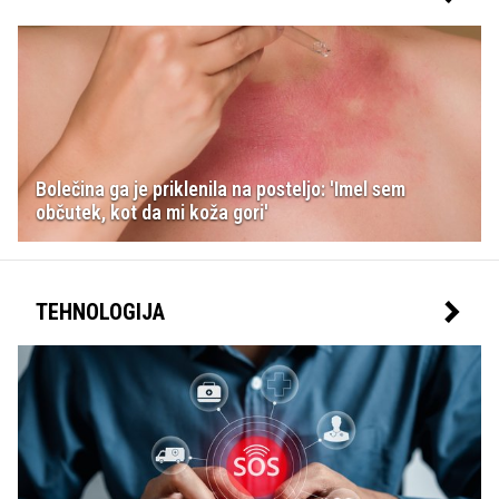
Bolečina ga je priklenila na posteljo: 'Imel sem
občutek, kot da mi koža gori'
TEHNOLOGIJA