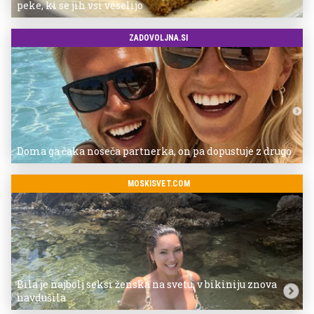
peke, ki se jih vsi veselijo
ZADOVOLJNA.SI
Doma ga čaka noseča partnerka, on pa dopustuje z drugo
MOSKISVET.COM
Bila je najbolj seksi ženska na svetu, v bikiniju znova
navdušila