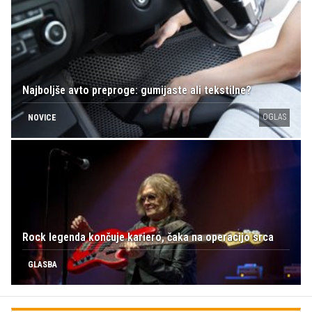
Najboljše avto preproge: gumijaste ali tekstilne?
OGLAS
NOVICE
Rock legenda končuje kariero, čaka na operacijo srca
GLASBA