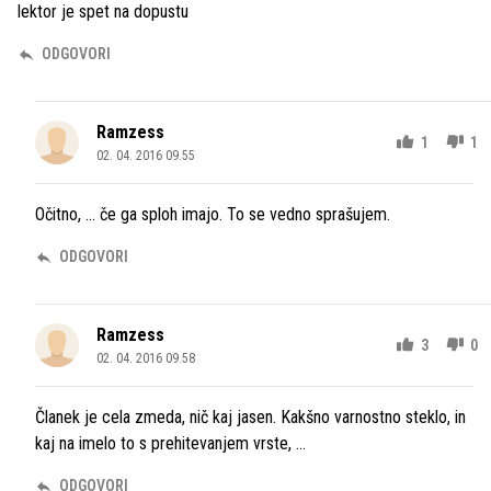
lektor je spet na dopustu
ODGOVORI
Ramzess
1
1
02. 04. 2016 09.55
Očitno, ... če ga sploh imajo. To se vedno sprašujem.
ODGOVORI
Ramzess
3
0
02. 04. 2016 09.58
Članek je cela zmeda, nič kaj jasen. Kakšno varnostno steklo, in
kaj na imelo to s prehitevanjem vrste, ...
ODGOVORI