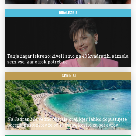
BIBALEZE.SI
Tanja Žagar iskreno: Živeli smo na 40 kvadratih, a imela
sem vse, kar otrok potrebuje
CEKIN.SI
Na Jadranu še vedno obstaja kraj, kjer lahko dopustujete
poceni: nastanitev že od 10 evrov, kosilo za pet evrov