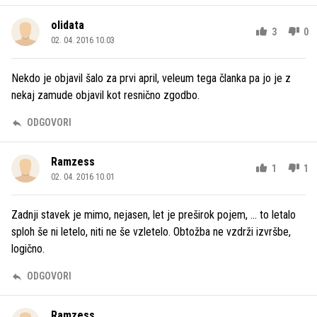
olidata
3
0
02. 04. 2016 10.03
Nekdo je objavil šalo za prvi april, veleum tega članka pa jo je z
nekaj zamude objavil kot resnično zgodbo.
ODGOVORI
Ramzess
1
1
02. 04. 2016 10.01
Zadnji stavek je mimo, nejasen, let je preširok pojem, ... to letalo
sploh še ni letelo, niti ne še vzletelo. Obtožba ne vzdrži izvršbe,
logično.
ODGOVORI
Ramzess