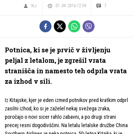
N.J.
01. 04. 2016 12.59
7
Potnica, ki se je prvič v življenju
peljal z letalom, je zgrešil vrata
stranišča in namesto teh odprla vrata
za izhod v sili.
Iz Kitajske, kjer je eden izmed potnikov pred kratkim odprl
zasilni izhod, ko si je zaželel nekaj svežega zraka,
poročajo o novi sicer rahlo zabavni, a po drugi strani
precej resni dogodivščini. Na letalu letalske družbe China
Southern Airlines je neka potnica, 50-letna Kitajka, ki je