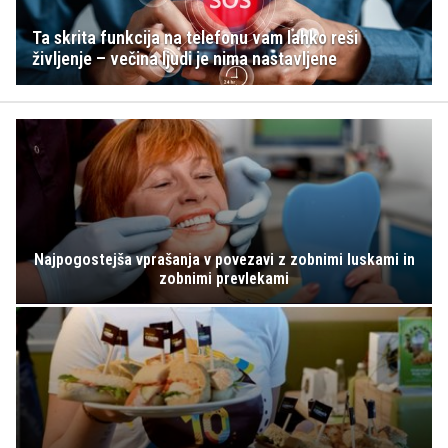
Ta skrita funkcija na telefonu vam lahko reši
življenje – večina ljudi je nima nastavljene
Najpogostejša vprašanja v povezavi z zobnimi luskami in
zobnimi prevlekami