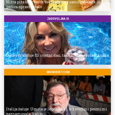
Hitra pita brez testa: vse sestavine samo zmešate in
pečica opravi ostalo
ZADOVOLJNA.SI
Danes praznuje 53. rojstni dan, tako dobro je videti znana
Slovenka
MOSKISVET.COM
Italija žaluje: Umrla je legenda, ki je s svojimi pesmimi
zaznamovala Italijo