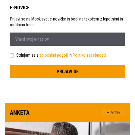
E-NOVICE
Prijavi se na Moskisvet e-novičke in bodi na tekočem z lepotnimi in
modnimi trendi.
Strinjam se s
splošnimi pogoji
in
Politiko zasebnosti
.
PRIJAVI SE
ANKETA
+ Arhiv