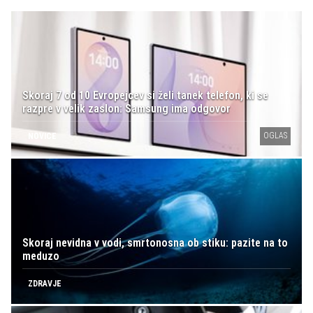
Skoraj 7 od 10 Evropejcev si želi tanek telefon, ki se
razpre v velik zaslon: Samsung ima odgovor
OGLAS
NOVICE
Skoraj nevidna v vodi, smrtonosna ob stiku: pazite na to
meduzo
ZDRAVJE