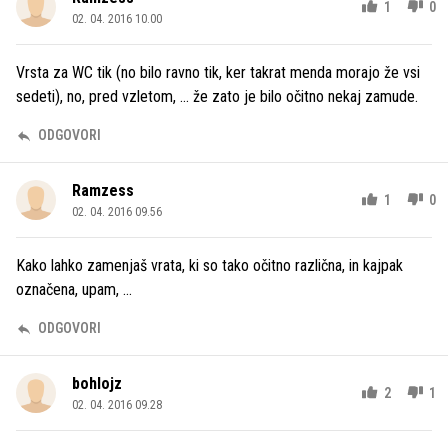
1
0
02. 04. 2016 10.00
Vrsta za WC tik (no bilo ravno tik, ker takrat menda morajo že vsi
sedeti), no, pred vzletom, ... že zato je bilo očitno nekaj zamude.
ODGOVORI
Ramzess
1
0
02. 04. 2016 09.56
Kako lahko zamenjaš vrata, ki so tako očitno različna, in kajpak
označena, upam, ...
ODGOVORI
bohlojz
2
1
02. 04. 2016 09.28