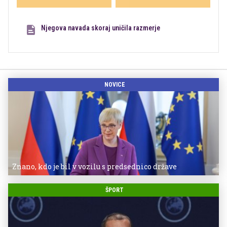
Njegova navada skoraj uničila razmerje
NOVICE
Znano, kdo je bil v vozilu s predsednico države
ŠPORT