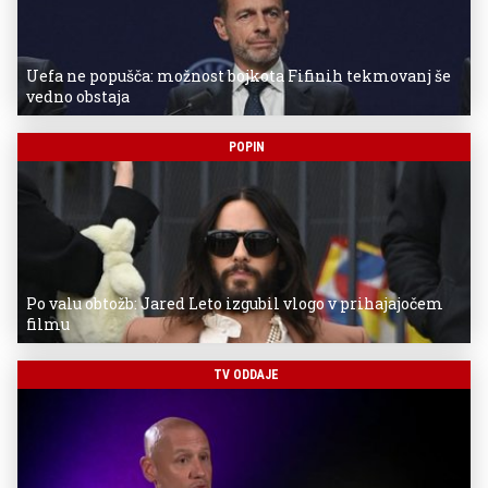
Uefa ne popušča: možnost bojkota Fifinih tekmovanj še
vedno obstaja
POPIN
Po valu obtožb: Jared Leto izgubil vlogo v prihajajočem
filmu
TV ODDAJE