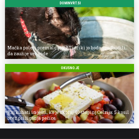
DOMINVRT.SI
Mačka poleti premalo pije? Ti triki jo bodo spodbudili,
da zaužije več vode
OKUSNO.JE
Kaj kuhati in jesti, ko je skoraj 40 stopinj Celzija: 5 kosil
brez prižiganja pečice