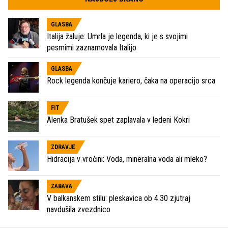
GLASBA
Italija žaluje: Umrla je legenda, ki je s svojimi
pesmimi zaznamovala Italijo
GLASBA
Rock legenda končuje kariero, čaka na operacijo srca
FIT
Alenka Bratušek spet zaplavala v ledeni Kokri
ZDRAVJE
Hidracija v vročini: Voda, mineralna voda ali mleko?
ZABAVA
V balkanskem stilu: pleskavica ob 4.30 zjutraj
navdušila zvezdnico