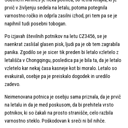
prvič v življenju sedela na letalu, potoma potegnila
varnostno ročko in odprla zasilni izhod, pri tem pa se je
napihnil tudi posebni tobogan.
Po izjavah številnih potnikov na letu CZ3456, se je
naenkrat zaslišal glasen pisk, ljudi pa je ob tem zagrabila
panika. Zgodilo se je sicer tik preden bi letalo vzletelo z
letališča v Chongqingu, posledica pa je bila ta, da je letalo
vzletelo kar nekaj časa kasneje kot bi moralo. Letalo so
evakuirali, osebje pa je preiskalo dogodek in uredilo
zadevo.
Neimenovana potnica je osebju sama priznala, da je prvič
na letalu in da je med poskusom, da bi prehitela vrsto
potnikov, ki so čakali na prosto stranišče, celo razbila
varnostno steklo. Poškodovan k sreči ni bil nihče.