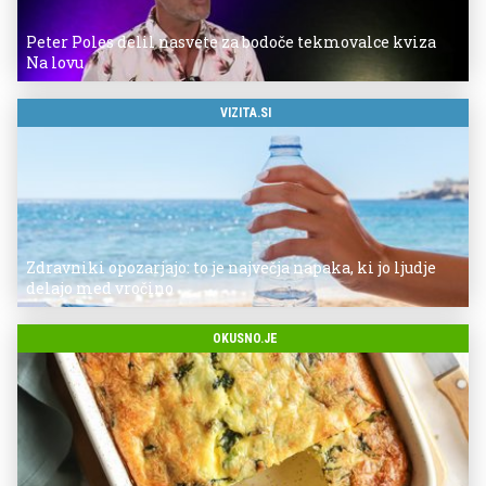
Peter Poles delil nasvete za bodoče tekmovalce kviza
Na lovu
VIZITA.SI
Zdravniki opozarjajo: to je največja napaka, ki jo ljudje
delajo med vročino
OKUSNO.JE