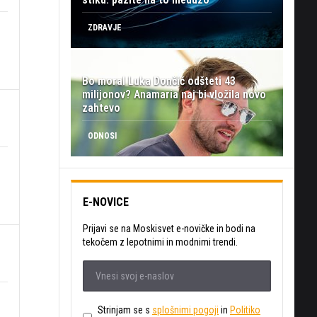
ZDRAVJE
Bo moral Luka Dončić odšteti 43
milijonov? Anamaria naj bi vložila novo
zahtevo
ODNOSI
E-NOVICE
Prijavi se na Moskisvet e-novičke in bodi na
tekočem z lepotnimi in modnimi trendi.
Strinjam se s
splošnimi pogoji
in
Politiko