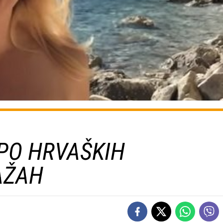
PO HRVAŠKIH
AŽAH