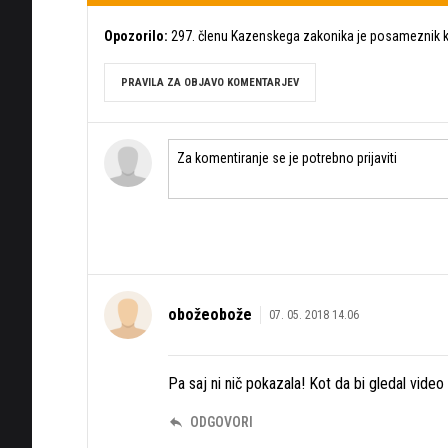
Opozorilo:
297. členu Kazenskega zakonika je posameznik ka
PRAVILA ZA OBJAVO KOMENTARJEV
obožeobože
07. 05. 2018 14.06
Pa saj ni nič pokazala! Kot da bi gledal vide
ODGOVORI