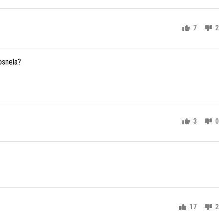
7
2
posnela?
3
0
17
2