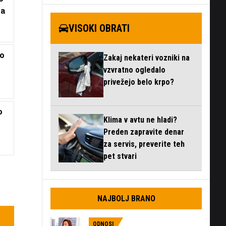
la
VISOKI OBRATI
jo
Zakaj nekateri vozniki na
vzvratno ogledalo
privežejo belo krpo?
o
Klima v avtu ne hladi?
Preden zapravite denar
za servis, preverite teh
pet stvari
NAJBOLJ BRANO
ODNOSI