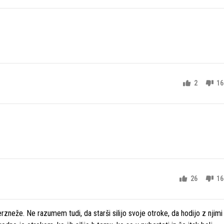
2
16
26
16
erzneže. Ne razumem tudi, da starši silijo svoje otroke, da hodijo z njimi