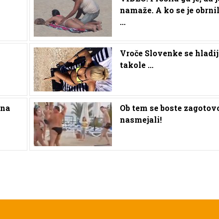
namaže. A ko se je obrni
...
Vroče Slovenke se hladi
takole ...
 na
Ob tem se boste zagotov
nasmejali!