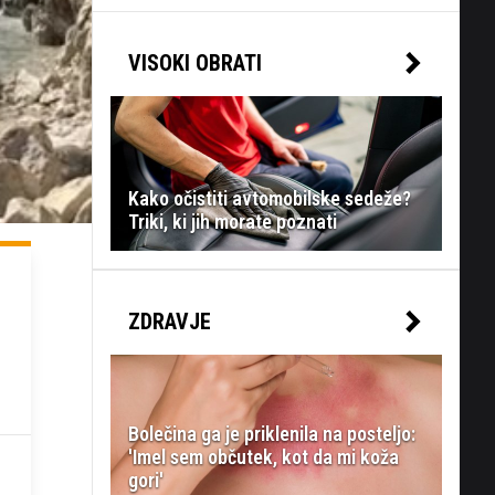
VISOKI OBRATI
Kako očistiti avtomobilske sedeže?
Triki, ki jih morate poznati
ZDRAVJE
Bolečina ga je priklenila na posteljo:
'Imel sem občutek, kot da mi koža
gori'