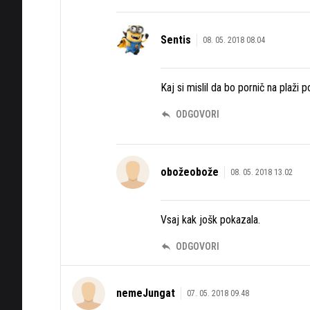
Sentis
08. 05. 2018 08.04
Kaj si mislil da bo pornič na plaži 
ODGOVORI
obožeobože
08. 05. 2018 13.02
Vsaj kak jošk pokazala.
ODGOVORI
nemeJungat
07. 05. 2018 09.48