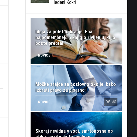
ledeni Kokri
Ideja za poletno branje: Ena
najpomembnejših knjig o življenju, ki jo
boste prebrali
NOVICE
Moške srajce za poslovno okolje: kako
izbrati pravo za pisarno
OGLAS
NOVICE
Skoraj nevidna v vodi, smrtonosna ob
stiku: pazite na to meduzo