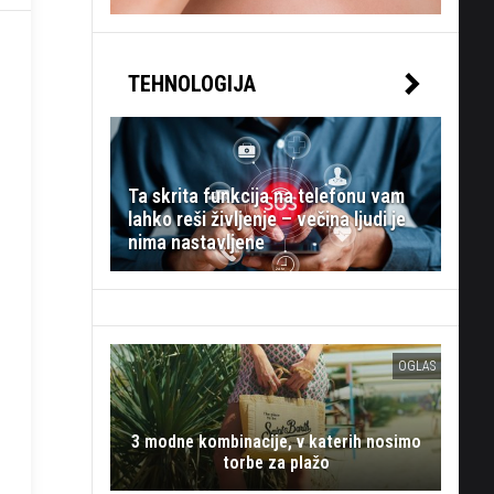
TEHNOLOGIJA
Ta skrita funkcija na telefonu vam
lahko reši življenje – večina ljudi je
nima nastavljene
OGLAS
3 modne kombinacije, v katerih nosimo
torbe za plažo