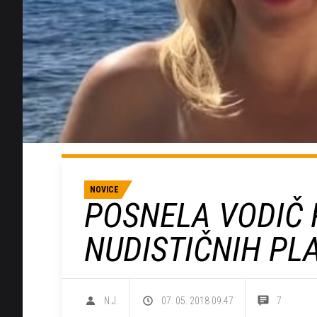
NOVICE
POSNELA VODIČ 
NUDISTIČNIH PL
N.J.
07. 05. 2018 09.47
7