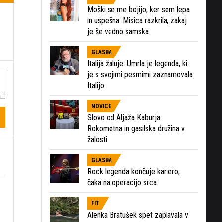
Moški se me bojijo, ker sem lepa
in uspešna: Misica razkrila, zakaj
je še vedno samska
GLASBA
Italija žaluje: Umrla je legenda, ki
je s svojimi pesmimi zaznamovala
Italijo
NOVICE
Slovo od Aljaža Kaburja:
Rokometna in gasilska družina v
žalosti
GLASBA
Rock legenda končuje kariero,
čaka na operacijo srca
FIT
Alenka Bratušek spet zaplavala v