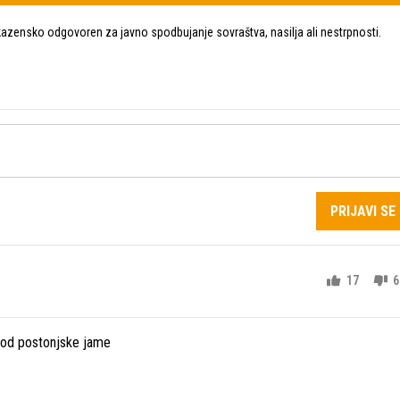
zensko odgovoren za javno spodbujanje sovraštva, nasilja ali nestrpnosti.
PRIJAVI SE
17
6
o od postonjske jame