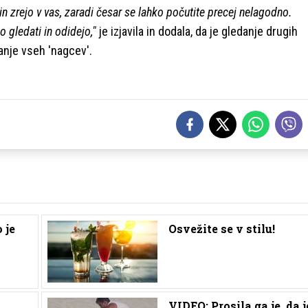
in zrejo v vas, zaradi česar se lahko počutite precej nelagodno.
 gledati in odidejo,"
je izjavila in dodala, da je gledanje drugih
anje vseh 'nagcev'.
 je
Osvežite se v stilu!
VIDEO: Prosila ga je, da j