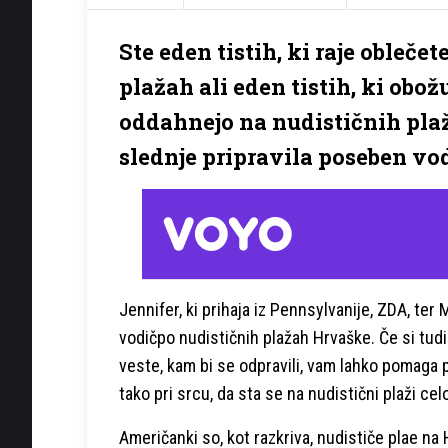
Ste eden tistih, ki raje obleče
plažah ali eden tistih, ki obož
oddahnejo na nudističnih plaž
slednje pripravila poseben vo
Jennifer, ki prihaja iz Pennsylvanije, ZDA, te
vodičpo nudističnih plažah Hrvaške. Če si tudi 
veste, kam bi se odpravili, vam lahko pomaga 
tako pri srcu, da sta se na nudistični plaži cel
Američanki so, kot razkriva, nudističe plae na