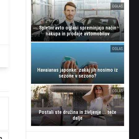
OGLAS
Spletni avto oglasi spreminjajo način
nakupa in prodaje avtomobilov
OGLAS
Havaianas japonke: zakaj jih nosimo iz
sezone v sezono?
OGLAS
Postali ste družina in življenje ... teče
dalje
o