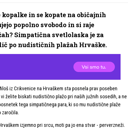
te kopalke in se kopate na običajnih
ujejo popolno svobodo in si raje
ah? Simpatična svetlolaska je za
dič po nudističnih plažah Hrvaške.
r Miloš iz Crikvenice na Hrvaškem sta posnela prav poseben
vi želite biskati nudistično plažo pri naših južnih sosedih, a ne
posnetek tega simpatičnega para, ki so mu nudistične plaže
o zaročila.
 Hrvaškem izjemno pri srcu, moti pa jo ena stvar - perverzneži.