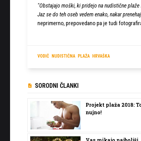
"Obstajajo moški, ki pridejo na nudistične plaže 
Jaz se do teh oseb vedem enako, nakar prenehajo
neprimerno, prepovedano pa je tudi fotografir
VODIČ
NUDISTIČNA
PLAŽA
HRVAŠKA
SORODNI ČLANKI
Projekt plaža 2018: To
nujno!
Vas mikajo najboljši