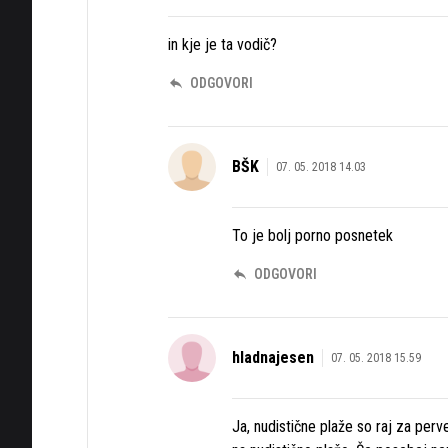
in kje je ta vodič?
ODGOVORI
BŠK
07. 05. 2018 14.03
To je bolj porno posnetek
ODGOVORI
hladnajesen
07. 05. 2018 15.59
Ja, nudistične plaže so raj za perv