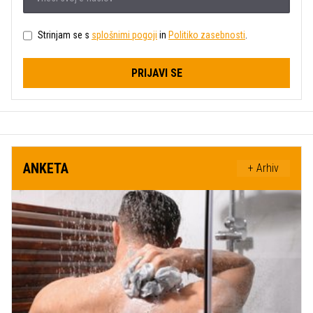
Strinjam se s
splošnimi pogoji
in
Politiko zasebnosti
.
PRIJAVI SE
ANKETA
+ Arhiv