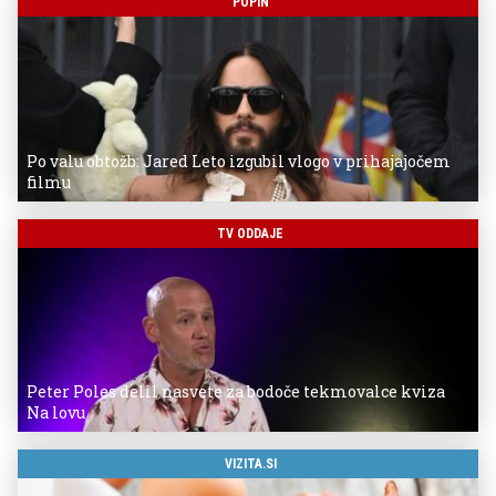
POPIN
Po valu obtožb: Jared Leto izgubil vlogo v prihajajočem
filmu
TV ODDAJE
Peter Poles delil nasvete za bodoče tekmovalce kviza
Na lovu
VIZITA.SI