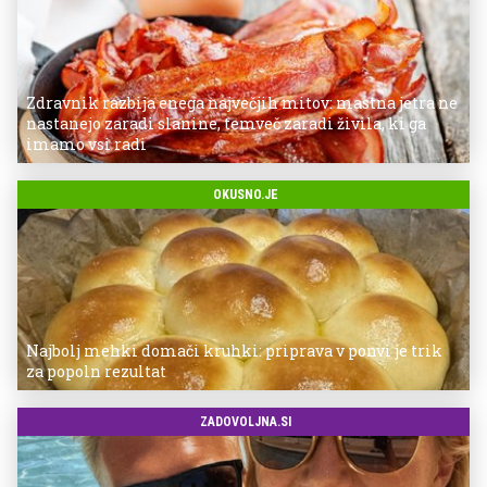
Zdravnik razbija enega največjih mitov: mastna jetra ne
nastanejo zaradi slanine, temveč zaradi živila, ki ga
imamo vsi radi
OKUSNO.JE
Najbolj mehki domači kruhki: priprava v ponvi je trik
za popoln rezultat
ZADOVOLJNA.SI