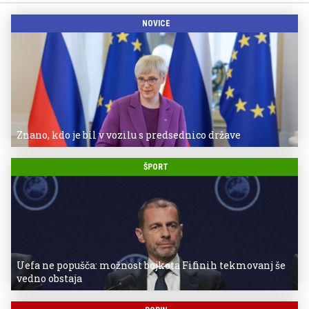
NOVICE
Znano, kdo je bil v vozilu s predsednico države
ŠPORT
Uefa ne popušča: možnost bojkota Fifinih tekmovanj še
vedno obstaja