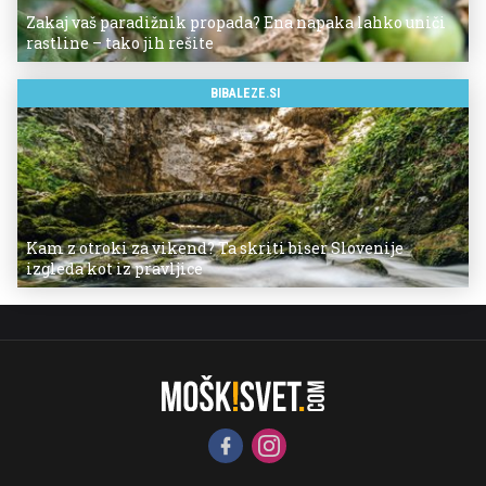
Zakaj vaš paradižnik propada? Ena napaka lahko uniči
rastline – tako jih rešite
BIBALEZE.SI
Kam z otroki za vikend? Ta skriti biser Slovenije
izgleda kot iz pravljice