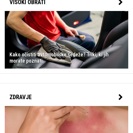
VISOKI OBRATI
Kako očistiti avtomobilske sedeže? Triki, ki jih
morate poznati
ZDRAVJE