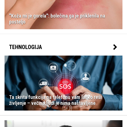
"Koža mi je gorela": bolečina ga je priklenila na
posteljo
TEHNOLOGIJA
Ta skrita funkcija na telefonu vam lahko reši
življenje – večina ljudi je nima nastavljene