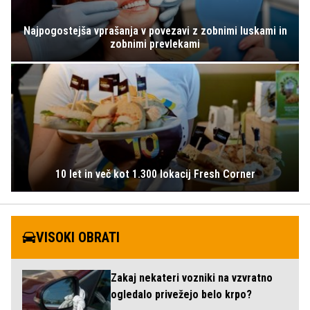
Najpogostejša vprašanja v povezavi z zobnimi luskami in
zobnimi prevlekami
10 let in več kot 1.300 lokacij Fresh Corner
VISOKI OBRATI
Zakaj nekateri vozniki na vzvratno
ogledalo privežejo belo krpo?