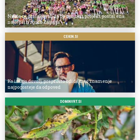
Nihče ni pričakoval, da bo majhen projekt postal ena
najlepših zgodb Zasavja
CEKIN.SI
Ko imajo dovolj, preprosto odidejo: to znamenje
najpogosteje da odpoved
DOMINVRT.SI