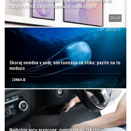
Skoraj 7 od 10 Evropejcev si želi tanek telefon, ki se
razpre v velik zaslon: Samsung ima odgovor
OGLAS
NOVICE
Skoraj nevidna v vodi, smrtonosna ob stiku: pazite na to
meduzo
ZDRAVJE
Najboljše avto preproge: gumijaste ali tekstilne?