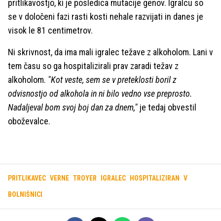
pritlikavostjo, ki je posledica mutacije genov. Igralcu so
se v določeni fazi rasti kosti nehale razvijati in danes je
visok le 81 centimetrov.
Ni skrivnost, da ima mali igralec težave z alkoholom. Lani v
tem času so ga hospitalizirali prav zaradi težav z
alkoholom.
"Kot veste, sem se v preteklosti boril z
odvisnostjo od alkohola in ni bilo vedno vse preprosto.
Nadaljeval bom svoj boj dan za dnem,"
je tedaj obvestil
oboževalce.
PRITLIKAVEC
VERNE
TROYER
IGRALEC
HOSPITALIZIRAN
V
BOLNIŠNICI