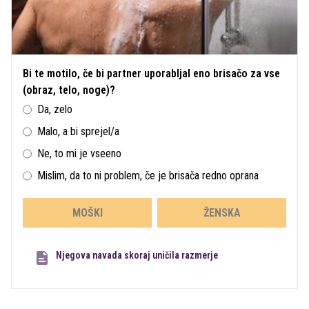
Bi te motilo, če bi partner uporabljal eno brisačo za vse
(obraz, telo, noge)?
Da, zelo
Malo, a bi sprejel/a
Ne, to mi je vseeno
Mislim, da to ni problem, če je brisača redno oprana
MOŠKI
ŽENSKA
Njegova navada skoraj uničila razmerje