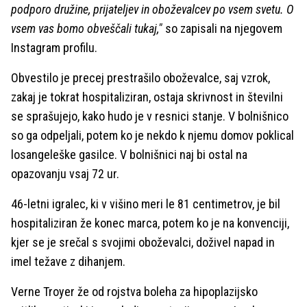
podporo družine, prijateljev in oboževalcev po vsem svetu. O
vsem vas bomo obveščali tukaj,"
so zapisali na njegovem
Instagram profilu.
Obvestilo je precej prestrašilo oboževalce, saj vzrok,
zakaj je tokrat hospitaliziran, ostaja skrivnost in številni
se sprašujejo, kako hudo je v resnici stanje. V bolnišnico
so ga odpeljali, potem ko je nekdo k njemu domov poklical
losangeleške gasilce. V bolnišnici naj bi ostal na
opazovanju vsaj 72 ur.
46-letni igralec, ki v višino meri le 81 centimetrov, je bil
hospitaliziran že konec marca, potem ko je na konvenciji,
kjer se je srečal s svojimi oboževalci, doživel napad in
imel težave z dihanjem.
Verne Troyer že od rojstva boleha za hipoplazijsko