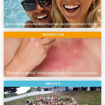
Doma ga čaka noseča partnerka, on pa dopustuje z drugo
MOSKISVET.COM
"Koža mi je gorela": bolečina ga je priklenila na posteljo
BIBALEZE.SI