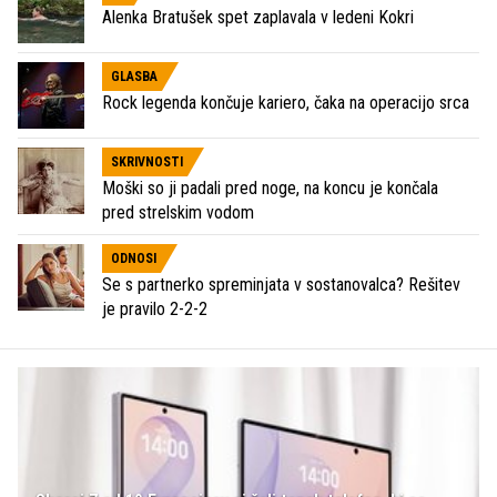
Alenka Bratušek spet zaplavala v ledeni Kokri
GLASBA
Rock legenda končuje kariero, čaka na operacijo srca
SKRIVNOSTI
Moški so ji padali pred noge, na koncu je končala
pred strelskim vodom
ODNOSI
Se s partnerko spreminjata v sostanovalca? Rešitev
je pravilo 2-2-2