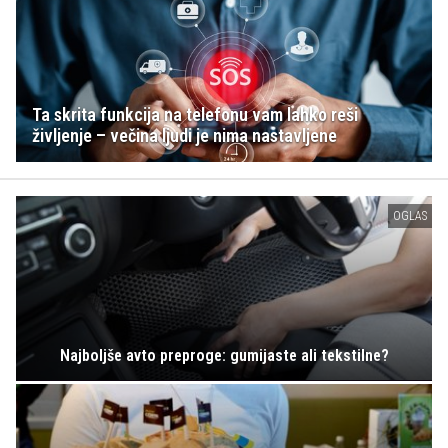
Ta skrita funkcija na telefonu vam lahko reši
življenje – večina ljudi je nima nastavljene
OGLAS
Najboljše avto preproge: gumijaste ali tekstilne?