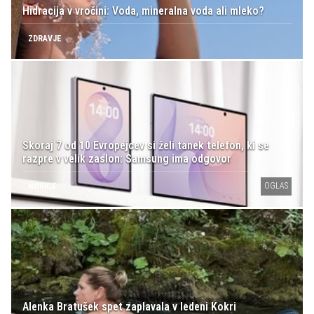
Hidracija v vročini: Voda, mineralna voda ali mleko?
ZDRAVJE
Skoraj 7 od 10 Evropejcev si želi tanek telefon, ki se
razpre v velik zaslon: Samsung ima odgovor
OGLAS
NOVICE
Alenka Bratušek spet zaplavala v ledeni Kokri