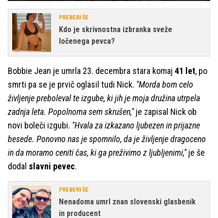
PREBERI ŠE
Kdo je skrivnostna izbranka sveže
ločenega pevca?
Bobbie Jean je umrla 23. decembra stara komaj
41 let
, po
smrti pa se je prvič oglasil tudi Nick.
''Morda bom celo
življenje preboleval te izgube, ki jih je moja družina utrpela
zadnja leta. Popolnoma sem skrušen,''
je zapisal Nick ob
novi boleči izgubi.
''Hvala za izkazano ljubezen in prijazne
besede. Ponovno nas je spomnilo, da je življenje dragoceno
in da moramo ceniti čas, ki ga preživimo z ljubljenimi,''
je še
dodal
slavni pevec
.
PREBERI ŠE
Nenadoma umrl znan slovenski glasbenik
in producent