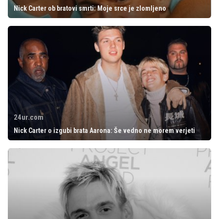
Nick Carter ob bratovi smrti: Moje srce je zlomljeno
24ur.com
Nick Carter o izgubi brata Aarona: Še vedno ne morem verjeti