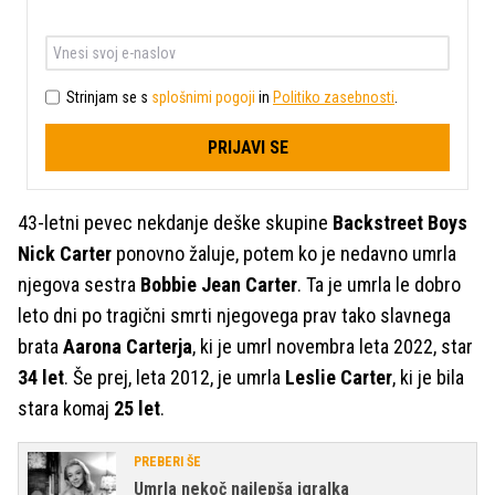
Strinjam se s
splošnimi pogoji
in
Politiko zasebnosti
.
PRIJAVI SE
43-letni pevec nekdanje deške skupine
Backstreet Boys
Nick Carter
ponovno žaluje, potem ko je nedavno umrla
njegova sestra
Bobbie Jean Carter
. Ta je umrla le dobro
leto dni po tragični smrti njegovega prav tako slavnega
brata
Aarona Carterja
, ki je umrl novembra leta 2022, star
34 let
. Še prej, leta 2012, je umrla
Leslie Carter
, ki je bila
stara komaj
25 let
.
PREBERI ŠE
Umrla nekoč najlepša igralka