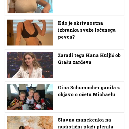
Kdo je skrivnostna
izbranka sveže ločenega
pevca?
Zaradi tega Hana Huljić ob
Grašu zardeva
Gina Schumacher ganila z
objavo o očetu Michaelu
Slavna manekenka na
nudistični plaži plenila