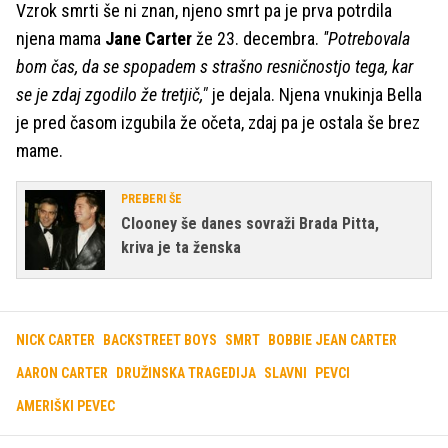
Vzrok smrti še ni znan, njeno smrt pa je prva potrdila
njena mama
Jane Carter
že 23. decembra.
''Potrebovala
bom čas, da se spopadem s strašno resničnostjo tega, kar
se je zdaj zgodilo že tretjič,"
je dejala. Njena vnukinja Bella
je pred časom izgubila že očeta, zdaj pa je ostala še brez
mame.
PREBERI ŠE
Clooney še danes sovraži Brada Pitta,
kriva je ta ženska
NICK CARTER
BACKSTREET BOYS
SMRT
BOBBIE JEAN CARTER
AARON CARTER
DRUŽINSKA TRAGEDIJA
SLAVNI
PEVCI
AMERIŠKI PEVEC