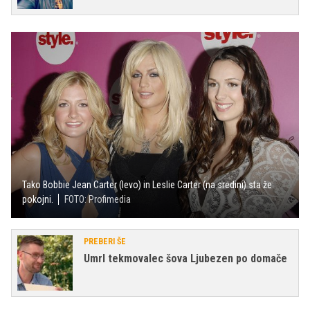
Tako Bobbie Jean Carter (levo) in Leslie Carter (na sredini) sta že
pokojni.
FOTO: Profimedia
PREBERI ŠE
Umrl tekmovalec šova Ljubezen po domače