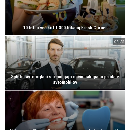
10 let in več kot 1.300 lokacij Fresh Corner
OGLAS
Spletni avto oglasi spreminjajo način nakupa in prodaje
avtomobilov