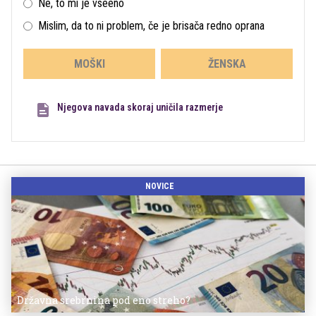
Ne, to mi je vseeno
Mislim, da to ni problem, če je brisača redno oprana
MOŠKI
ŽENSKA
Njegova navada skoraj uničila razmerje
NOVICE
Državna srebrnina pod eno streho?