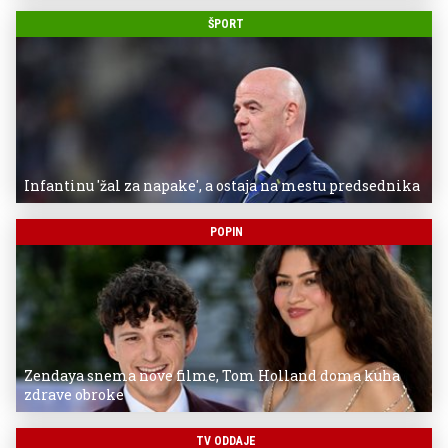
ŠPORT
Infantinu 'žal za napake', a ostaja na mestu predsednika
POPIN
Zendaya snema nove filme, Tom Holland doma kuha
zdrave obroke
TV ODDAJE