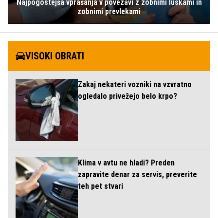
Najpogostejša vprašanja v povezavi z zobnimi luskami in
zobnimi prevlekami
VISOKI OBRATI
Zakaj nekateri vozniki na vzvratno
ogledalo privežejo belo krpo?
Klima v avtu ne hladi? Preden
zapravite denar za servis, preverite
teh pet stvari