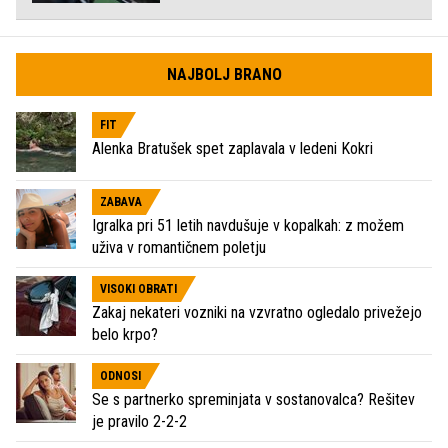
NAJBOLJ BRANO
FIT
Alenka Bratušek spet zaplavala v ledeni Kokri
ZABAVA
Igralka pri 51 letih navdušuje v kopalkah: z možem
uživa v romantičnem poletju
VISOKI OBRATI
Zakaj nekateri vozniki na vzvratno ogledalo privežejo
belo krpo?
ODNOSI
Se s partnerko spreminjata v sostanovalca? Rešitev
je pravilo 2-2-2