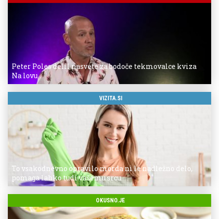
Peter Poles delil nasvete za bodoče tekmovalce kviza
Na lovu
VIZITA.SI
To vsakodnevno opravilo morda ni le nadležno delo,
pomaga lahko tudi vašemu srcu
OKUSNO.JE