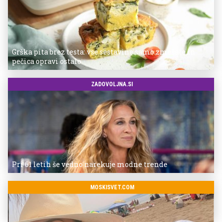
Grška pita brez testa: vse sestavine samo zmešate in
pečica opravi ostalo
ZADOVOLJNA.SI
Pri 61 letih še vedno narekuje modne trende
MOSKISVET.COM