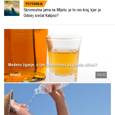
POTOVANJA
Skrivnostna jama na Mljetu: je to res kraj, kjer je
Odisej srečal Kalipso?
Medeno žganje: s čim ga postreči za popoln užitek?
OGLAS
NOVICE