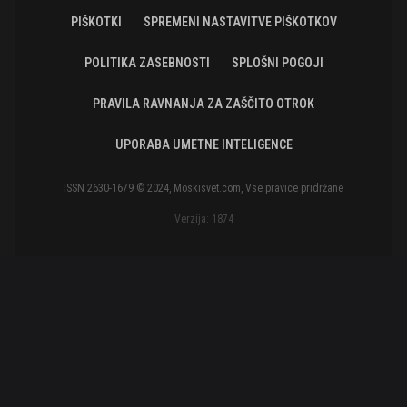
PIŠKOTKI
SPREMENI NASTAVITVE PIŠKOTKOV
POLITIKA ZASEBNOSTI
SPLOŠNI POGOJI
PRAVILA RAVNANJA ZA ZAŠČITO OTROK
UPORABA UMETNE INTELIGENCE
ISSN 2630-1679 © 2024, Moskisvet.com, Vse pravice pridržane
Verzija: 1874