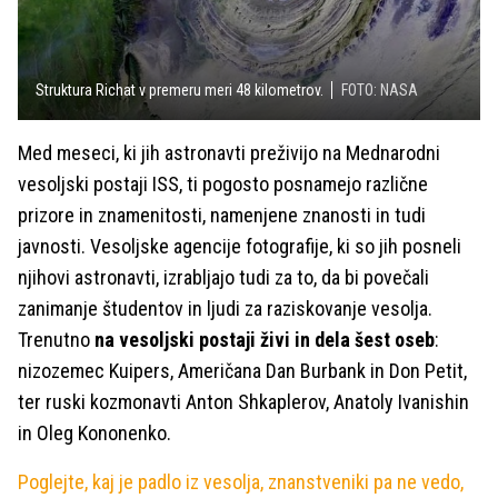
Struktura Richat v premeru meri 48 kilometrov.
FOTO: NASA
Med meseci, ki jih astronavti preživijo na Mednarodni
vesoljski postaji ISS, ti pogosto posnamejo različne
prizore in znamenitosti, namenjene znanosti in tudi
javnosti. Vesoljske agencije fotografije, ki so jih posneli
njihovi astronavti, izrabljajo tudi za to, da bi povečali
zanimanje študentov in ljudi za raziskovanje vesolja.
Trenutno
na vesoljski postaji živi in dela šest oseb
:
nizozemec Kuipers, Američana Dan Burbank in Don Petit,
ter ruski kozmonavti Anton Shkaplerov, Anatoly Ivanishin
in Oleg Kononenko.
Poglejte, kaj je padlo iz vesolja, znanstveniki pa ne vedo,