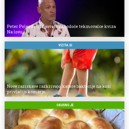
Peter Poles delil nasvete za bodoče tekmovalce kviza
Na lovu
VIZITA.SI
Nove raziskave razkrivajo, katere bakterije na koži
privlačijo komarje
OKUSNO.JE