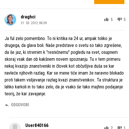
draghci
5
5
31. 03. 2012 08.09
Ja ful zelo pomembno. To ni kritika na 24 ur, ampak toliko je
drugega, da glava boli. Naše predstave o svetu so tako zgrešene,
da še jaz, ki stremim k "resničnemu" pogledu na svet, osupnem
skoraj vsak dan ob kakšnem novem spoznanju. Tu v tem primeru
nekaj kvazijo znanstveniki in človek kot občutljiva duša se kar
navleče njihovih razlag. Kar se mene tiče imam že naravno blokado
proti takem vsiljevanje razlag kvazi znanstvenikov.. Ta struktura je
lahko karkoli in to tako zelo, da je vsako še tako majhno podajanje
teorij, že kar zavajanje.
ODGOVORI
User840166
2
1