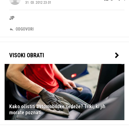
31. 03. 2012 23.01
JP
ODGOVORI
VISOKI OBRATI
Kako očistiti avtomobilske sedeže? Triki, ki jih
morate poznati