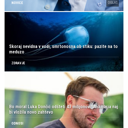
OGLAS
NOVICE
Skoraj nevidna v vodi, smrtonosna ob stiku: pazite na to
meduzo
ZDRAVJE
Bo moral Luka Dončić odšteti 43 milijonov? Anamaria naj
bi vložila novo zahtevo
ODNOSI