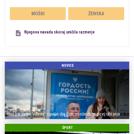
MOŠKI
ŽENSKA
Njegova navada skoraj uničila razmerje
NOVICE
Ruske 'črne vdove': upajo, da jim može čim prej ubijejo
ŠPORT