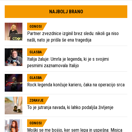
NAJBOLJ BRANO
ODNOSI
Partner zvezdnice izginil brez sledu: nikoli ga niso
našli, nato je prišla še ena tragedija
GLASBA
Italija žaluje: Umrla je legenda, ki je s svojimi
pesmimi zaznamovala Italijo
GLASBA
Rock legenda končuje kariero, čaka na operacijo srca
ZDRAVJE
To je jutranja navada, ki lahko podaljša življenje
ODNOSI
Moški se me bojijo, ker sem lepa in uspešna: Misica