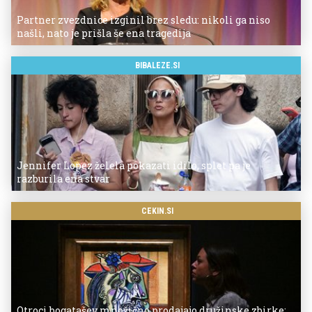
Partner zvezdnice izginil brez sledu: nikoli ga niso
našli, nato je prišla še ena tragedija
BIBALEZE.SI
Jennifer Lopez želela pokazati idilo, splet pa je
razburila ena stvar
CEKIN.SI
Otroci bogatašev množično prodajajo družinske zbirke: