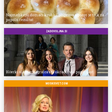
Najmehkejši domači kruhki: priprava v ponvi je trik za
popoln rezultat
ZADOVOLJNA.SI
Hčerki slavnega igralca sta ukradli vso pozornost
MOSKISVET.COM