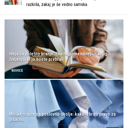
razkrila, zakaj je še vedno samska
Ideja za poletno branje: Ena najpomembnejših knjig o
življenju, ki jo boste prebrali
NOVICE
Moške srajce za poslovno okolje: kako izbrati pravo za
pisarno