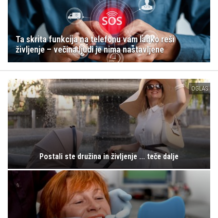
Ta skrita funkcija na telefonu vam lahko reši
življenje – večina ljudi je nima nastavljene
OGLAS
Postali ste družina in življenje ... teče dalje