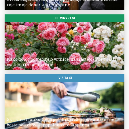
raje imajo denar kot umetnine
DOMINVRT.SI
Kako dolgo potrebujejo vrtnice, da zrastejo? Vse o rasti,
cvetenju in negi vrtnic
VIZITA.SI
Skrivnost lahkotnega poletnega žara, po katerem ne
boste potrebovali popoldanskega spanca