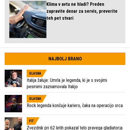
Klima v avtu ne hladi? Preden
zapravite denar za servis, preverite
teh pet stvari
NAJBOLJ BRANO
GLASBA
Italija žaluje: Umrla je legenda, ki je s svojimi
pesmimi zaznamovala Italijo
GLASBA
Rock legenda končuje kariero, čaka na operacijo srca
FIT
Zvezdnik pri 62 letih pokazal telo pravega gladiatorja