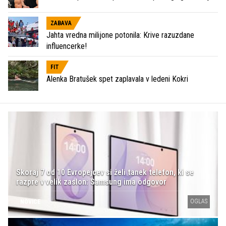
ZABAVA
Jahta vredna milijone potonila: Krive razuzdane
influencerke!
FIT
Alenka Bratušek spet zaplavala v ledeni Kokri
Skoraj 7 od 10 Evropejcev si želi tanek telefon, ki se
razpre v velik zaslon: Samsung ima odgovor
OGLAS
NOVICE