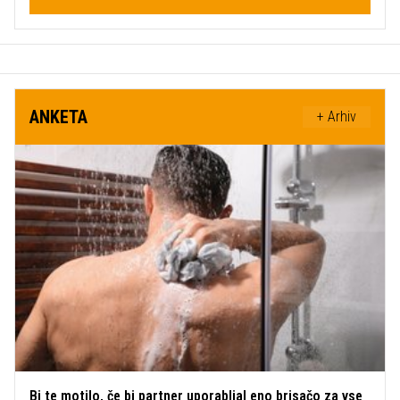
ANKETA
+ Arhiv
Bi te motilo, če bi partner uporabljal eno brisačo za vse