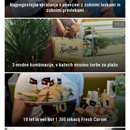
Najpogostejša vprašanja v povezavi z zobnimi luskami in
zobnimi prevlekami
OGLAS
3 modne kombinacije, v katerih nosimo torbe za plažo
10 let in več kot 1.300 lokacij Fresh Corner