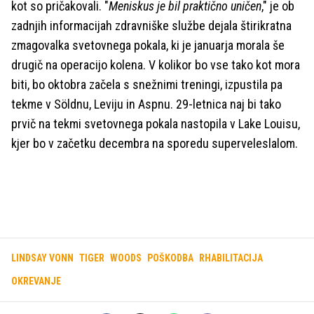
kot so pričakovali. "
Meniskus je bil praktično uničen
," je ob
zadnjih informacijah zdravniške službe dejala štirikratna
zmagovalka svetovnega pokala, ki je januarja morala še
drugič na operacijo kolena. V kolikor bo vse tako kot mora
biti, bo oktobra začela s snežnimi treningi, izpustila pa
tekme v Söldnu, Leviju in Aspnu. 29-letnica naj bi tako
prvič na tekmi svetovnega pokala nastopila v Lake Louisu,
kjer bo v začetku decembra na sporedu superveleslalom.
LINDSAY VONN
TIGER
WOODS
POŠKODBA
RHABILITACIJA
OKREVANJE