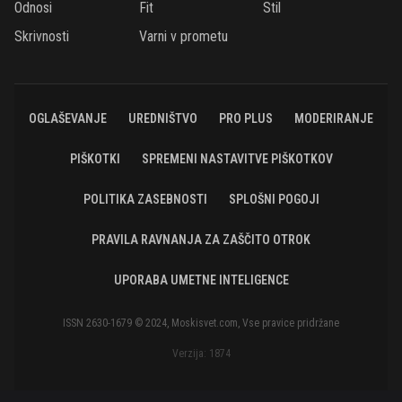
Odnosi
Fit
Stil
Skrivnosti
Varni v prometu
OGLAŠEVANJE
UREDNIŠTVO
PRO PLUS
MODERIRANJE
PIŠKOTKI
SPREMENI NASTAVITVE PIŠKOTKOV
POLITIKA ZASEBNOSTI
SPLOŠNI POGOJI
PRAVILA RAVNANJA ZA ZAŠČITO OTROK
UPORABA UMETNE INTELIGENCE
ISSN 2630-1679 © 2024, Moskisvet.com, Vse pravice pridržane
Verzija: 1874