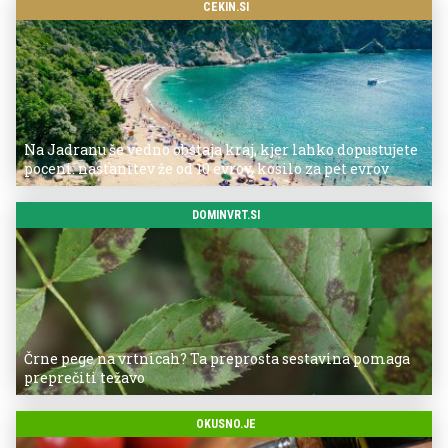
CEKIN.SI
Na Jadranu še vedno obstaja kraj, kjer lahko dopustujete
poceni: nastanitev že od 10 evrov, kosilo za pet evrov
DOMINVRT.SI
Črne pege na vrtnicah? Ta preprosta sestavina pomaga
preprečiti težavo
OKUSNO.JE