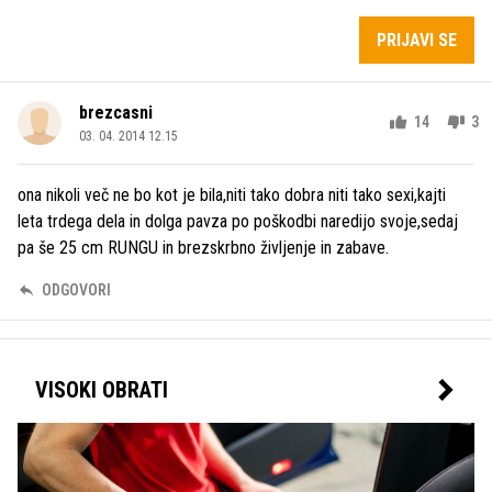
PRIJAVI SE
brezcasni
14
3
03. 04. 2014 12.15
ona nikoli več ne bo kot je bila,niti tako dobra niti tako sexi,kajti
leta trdega dela in dolga pavza po poškodbi naredijo svoje,sedaj
pa še 25 cm RUNGU in brezskrbno življenje in zabave.
ODGOVORI
VISOKI OBRATI