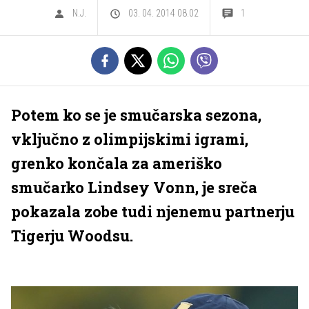
N.J.
03. 04. 2014 08.02
1
Potem ko se je smučarska sezona,
vključno z olimpijskimi igrami,
grenko končala za ameriško
smučarko Lindsey Vonn, je sreča
pokazala zobe tudi njenemu partnerju
Tigerju Woodsu.