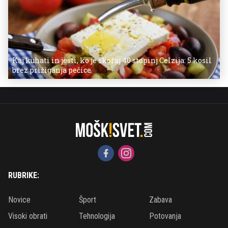
Kaj kuhati in jesti, ko je skoraj 40 stopinj Celzija: 5 kosil
brez prižiganja pečice
RUBRIKE:
Novice
Šport
Zabava
Visoki obrati
Tehnologija
Potovanja