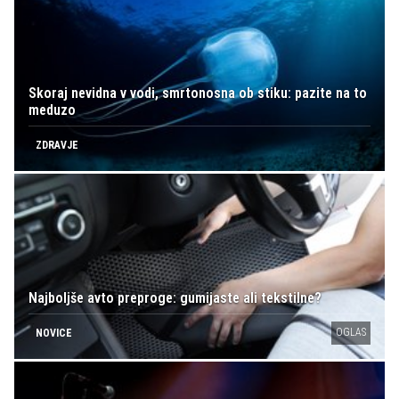
Skoraj nevidna v vodi, smrtonosna ob stiku: pazite na to
meduzo
ZDRAVJE
Najboljše avto preproge: gumijaste ali tekstilne?
OGLAS
NOVICE