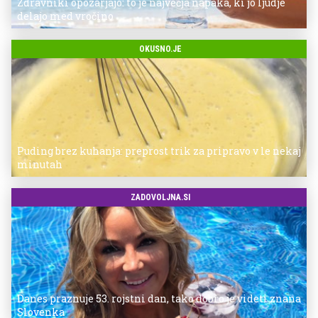
Zdravniki opozarjajo: to je največja napaka, ki jo ljudje
delajo med vročino
OKUSNO.JE
Puding brez kuhanja: preprost trik za pripravo v le nekaj
minutah
ZADOVOLJNA.SI
Danes praznuje 53. rojstni dan, tako dobro je videti znana
Slovenka