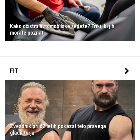
Kako očistiti avtomobilske sedeže? Triki, ki jih
morate poznati
FIT
Zvezdnik pri 62 letih pokazal telo pravega
gladiatorja