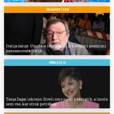
MOSKISVET.COM
Italija žaluje: Umrla je legenda, ki je s svojimi pesmimi
zaznamovala Italijo
BIBALEZE.SI
Tanja Žagar iskreno: Živeli smo na 40 kvadratih, a imela
sem vse, kar otrok potrebuje