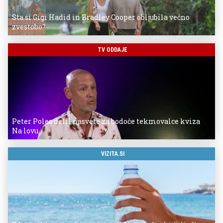
Sta si Gigi Hadid in Bradley Cooper obljubila večno
zvestobo?
TV ODDAJE
Peter Poles delil nasvete za bodoče tekmovalce kviza
Na lovu
VIZITA.SI