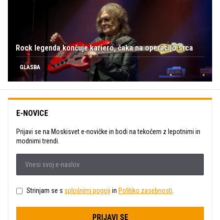
Rock legenda končuje kariero, čaka na operacijo srca
GLASBA
E-NOVICE
Prijavi se na Moskisvet e-novičke in bodi na tekočem z lepotnimi in
modnimi trendi.
Strinjam se s
splošnimi pogoji
in
Politiko zasebnosti
.
PRIJAVI SE