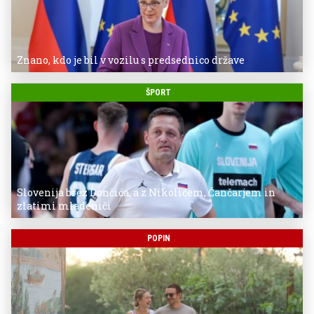
Znano, kdo je bil v vozilu s predsednico države
ŠPORT
Slovenija brez Dončića, a z Nikolićem, Čančarjem in
zlatimi mladeniči
POPIN