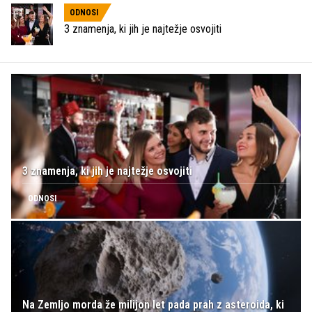
ODNOSI
3 znamenja, ki jih je najtežje osvojiti
3 znamenja, ki jih je najtežje osvojiti
ODNOSI
Na Zemljo morda že milijon let pada prah z asteroida, ki