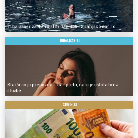
Tina Gaber za 40. rojstni dan dobila sanjsko darilo
BIBALEZE.SI
Starši so jo prepoznali na spletu, nato je ostala brez
službe
CEKIN.SI