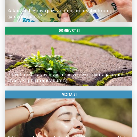
Zakaj Švedi znova pozivajo, naj prebivalci hranijo
gotovino doma?
DOMINVRT.SI
Plevel med tlakovci vas ne bo več jezil: pomagajo vam
stvari, ki jih imate v kuhinji
VIZITA.SI