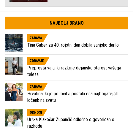
NAJBOLJ BRANO
ZABAVA
Tina Gaber za 40. rojstni dan dobila sanjsko darilo
ZDRAVJE
Preprosta vaja, ki razkrije dejansko starost vašega
telesa
ZABAVA
Hrvatica, ki je po ločitvi postala ena najbogatejših
ločenk na svetu
ODNOSI
Urška Klakočar Zupančič odločno o govoricah o
razhodu