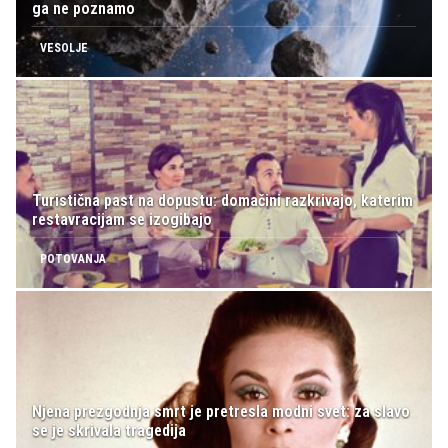
ga ne poznamo
VESOLJE
Turistična past na dopustu: domačini razkrivajo, katerim
restavracijam se izogibajo
POTOVANJA
Njena prezgodnja smrt je pretresla modni svet: za slavo
se je skrivala tragedija