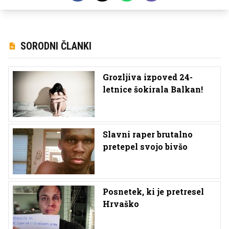
SORODNI ČLANKI
Grozljiva izpoved 24-
letnice šokirala Balkan!
Slavni raper brutalno
pretepel svojo bivšo
Posnetek, ki je pretresel
Hrvaško