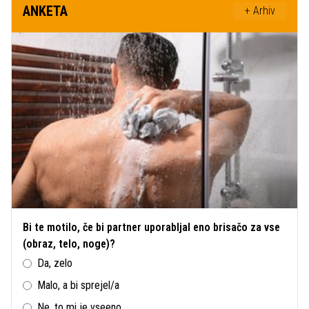
ANKETA
+ Arhiv
Bi te motilo, če bi partner uporabljal eno brisačo za vse
(obraz, telo, noge)?
Da, zelo
Malo, a bi sprejel/a
Ne, to mi je vseeno