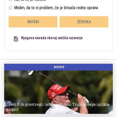
Mislim, da to ni problem, če je brisača redno oprana
MOŠKI
ŽENSKA
Njegova navada skoraj uničila razmerje
NOVICE
Lovci F-16 prestregli letali v bližini Trumpovega igrišča
za golf