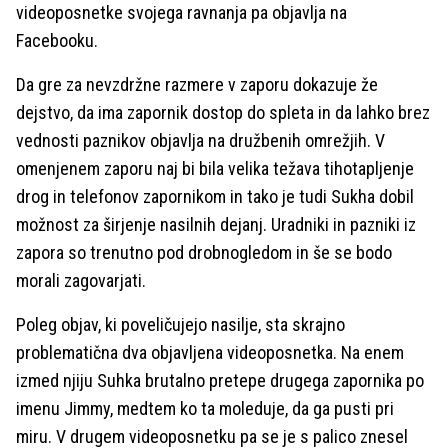
videoposnetke svojega ravnanja pa objavlja na
Facebooku.
Da gre za nevzdržne razmere v zaporu dokazuje že
dejstvo, da ima zapornik dostop do spleta in da lahko brez
vednosti paznikov objavlja na družbenih omrežjih. V
omenjenem zaporu naj bi bila velika težava tihotapljenje
drog in telefonov zapornikom in tako je tudi Sukha dobil
možnost za širjenje nasilnih dejanj. Uradniki in pazniki iz
zapora so trenutno pod drobnogledom in še se bodo
morali zagovarjati.
Poleg objav, ki poveličujejo nasilje, sta skrajno
problematična dva objavljena videoposnetka. Na enem
izmed njiju Suhka brutalno pretepe drugega zapornika po
imenu Jimmy, medtem ko ta moleduje, da ga pusti pri
miru. V drugem videoposnetku pa se je s palico znesel