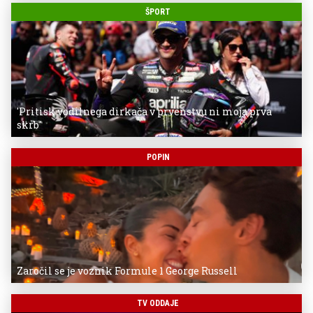
ŠPORT
'Pritisk vodilnega dirkača v prvenstvu ni moja prva
skrb'
POPIN
Zaročil se je voznik Formule 1 George Russell
TV ODDAJE