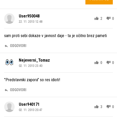
User950048
2
0
22. 11. 2013 12.48
sam proti sebi dokaze v javnost daje - ta je očitno brez pameti
ODGOVORI
Nejeverni_Tomaz
0
0
02. 11. 2013 23.40
"Predstavniki zapora" so res idioti!
ODGOVORI
User940171
3
0
02. 11. 2013 20.47