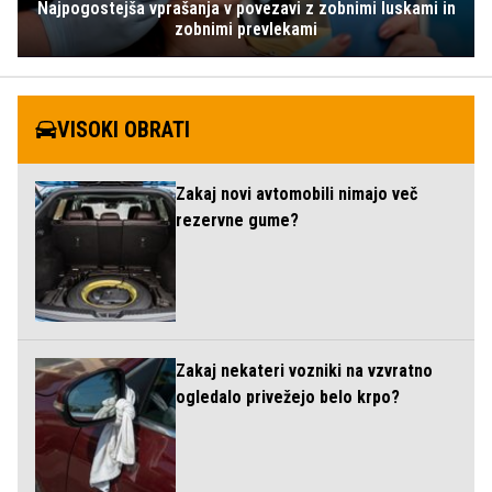
Najpogostejša vprašanja v povezavi z zobnimi luskami in
zobnimi prevlekami
VISOKI OBRATI
Zakaj novi avtomobili nimajo več
rezervne gume?
Zakaj nekateri vozniki na vzvratno
ogledalo privežejo belo krpo?