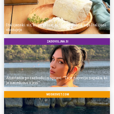
Italijanski sir, ki ga skoraj nihče ne pozna, a ga Italijani
obožujejo
ZADOVOLJNA.SI
Anastasia po razhodu in spravi: "To je največja napaka, ki
jo naredimo v jezi"
MOSKISVET.COM