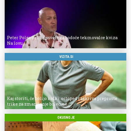
Peter Poles delil nasvete za bodoče tekmovalce kviza
Na lovu
VIZITA.SI
Kaj storiti, če bolijo kolki: ortoped razkriva preproste
trike za zmanjšanje bolečine
OKUSNO.JE