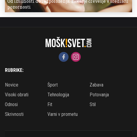
Od imunosti do razpoloženja: zakaj je črevesje v središču
pozornosti
RUBRIKE:
Novice
Šport
Zabava
Visoki obrati
Tehnologija
Potovanja
Odnosi
Fit
Stil
Skrivnosti
Varni v prometu