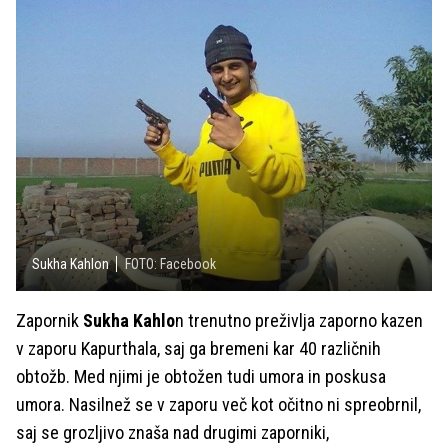
Sukha Kahlon
FOTO: Facebook
Zapornik
Sukha Kahlo
n trenutno preživlja zaporno kazen
v zaporu Kapurthala, saj ga bremeni kar 40 različnih
obtožb. Med njimi je obtožen tudi umora in poskusa
umora. Nasilnež se v zaporu več kot očitno ni spreobrnil,
saj se grozljivo znaša nad drugimi zaporniki,