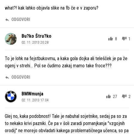
what?! kak lahko objavla slike na fb če e v zaporu?
ODGOVORI
Bu?ko Štru?ko
8
1
02. 11. 2013 20.28
To je lohk na fejstbukovmu, a kaka gola dojka ali telešček je pa že
ogenj v strehi... Pol se čudimo zakaj mamo take froce???
ODGOVORI
BMWmunja
27
2
02. 11. 2013 17.04
Glej no, kaka podobnost! Tale je nabuhal sojetnike, sedaj pa so za
to nekako krivi pazniki. Če pa v šoli zaradi pomanjkanja "vzgojnih
orodij" ne morejo obvladati kakega problematičnega učenca, so pa