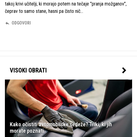
takoj krivi učitelji, ki morajo potem na tečaje "pranja možganov",
čeprav to samo stane, hasni pa čisto nič...
ODGOVORI
VISOKI OBRATI
Kako očistiti avtomobilske sedeže? Triki, ki jih
morate poznati