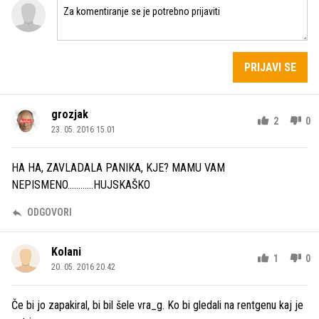
PRIJAVI SE
grozjak
2
0
23. 05. 2016 15.01
HA HA, ZAVLADALA PANIKA, KJE? MAMU VAM
NEPISMENO............HUJSKAŠKO
ODGOVORI
Kolani
1
0
20. 05. 2016 20.42
Če bi jo zapakiral, bi bil šele vra_g. Ko bi gledali na rentgenu kaj je