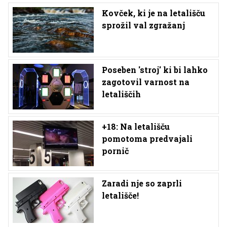
Kovček, ki je na letališču
sprožil val zgražanj
Poseben 'stroj' ki bi lahko
zagotovil varnost na
letališčih
+18: Na letališču
pomotoma predvajali
pornič
Zaradi nje so zaprli
letališče!