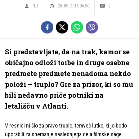
N.J.
20. 05. 2016 06.50
2
Si predstavljate, da na trak, kamor se
običajno odloži torbe in druge osebne
predmete predmete nenadoma nekdo
položi – truplo? Gre za prizor, ki so mu
bili nedavno priče potniki na
letališču v Atlanti.
V resnici ni šlo za pravo truplo, temveč lutko, ki jo bodo
uporabili za snemanje naslednjega dela filmske sage