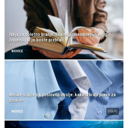
Ideja za poletno branje: Ena najpomembnejših knjig o
življenju, ki jo boste prebrali
NOVICE
Moške srajce za poslovno okolje: kako izbrati pravo za
pisarno
OGLAS
NOVICE