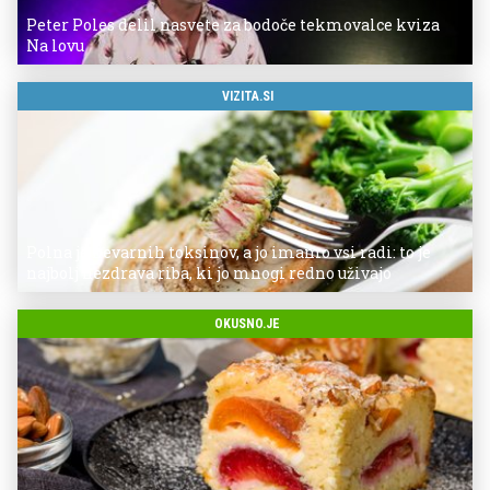
Peter Poles delil nasvete za bodoče tekmovalce kviza
Na lovu
VIZITA.SI
Polna je nevarnih toksinov, a jo imamo vsi radi: to je
najbolj nezdrava riba, ki jo mnogi redno uživajo
OKUSNO.JE