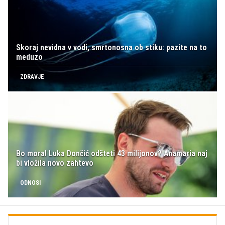
Skoraj nevidna v vodi, smrtonosna ob stiku: pazite na to
meduzo
ZDRAVJE
Bo moral Luka Dončić odšteti 43 milijonov? Anamaria naj
bi vložila novo zahtevo
ODNOSI