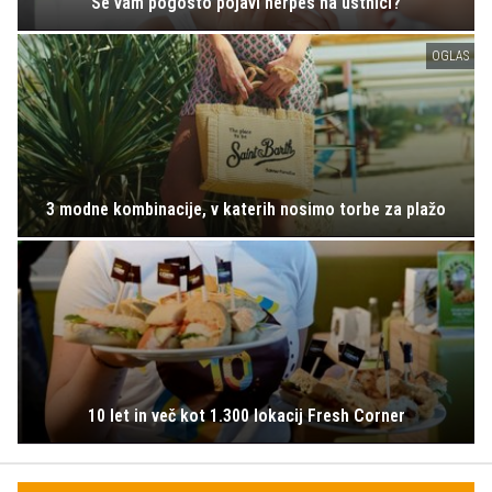
Se vam pogosto pojavi herpes na ustnici?
OGLAS
3 modne kombinacije, v katerih nosimo torbe za plažo
10 let in več kot 1.300 lokacij Fresh Corner