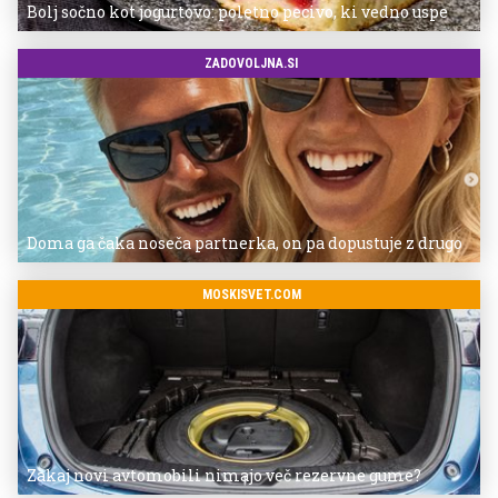
Bolj sočno kot jogurtovo: poletno pecivo, ki vedno uspe
ZADOVOLJNA.SI
Doma ga čaka noseča partnerka, on pa dopustuje z drugo
MOSKISVET.COM
Zakaj novi avtomobili nimajo več rezervne gume?