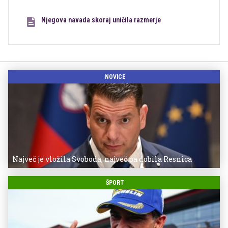
Njegova navada skoraj uničila razmerje
NOVICE
Največ je vložila Svoboda, največ pa dobila Resnica
ŠPORT