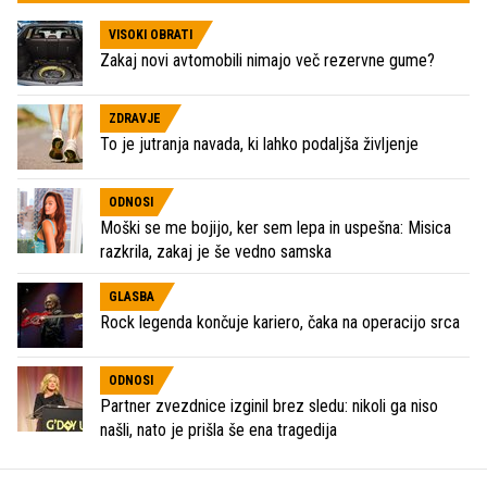
VISOKI OBRATI
Zakaj novi avtomobili nimajo več rezervne gume?
ZDRAVJE
To je jutranja navada, ki lahko podaljša življenje
ODNOSI
Moški se me bojijo, ker sem lepa in uspešna: Misica
razkrila, zakaj je še vedno samska
GLASBA
Rock legenda končuje kariero, čaka na operacijo srca
ODNOSI
Partner zvezdnice izginil brez sledu: nikoli ga niso
našli, nato je prišla še ena tragedija