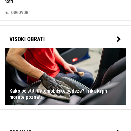
notri.
ODGOVORI
VISOKI OBRATI
Kako očistiti avtomobilske sedeže? Triki, ki jih
morate poznati