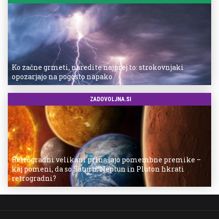
Ko začne grmeti, naredite najprej to: strokovnjaki
opozarjajo na pogosto napako
ZADOVOLJNA.SI
Retrogradni velikani prinašajo pomembne premike –
kaj pomeni, da so Saturn, Neptun in Pluton hkrati
retrogradni?