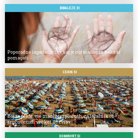
BIBALEZE.SI
Poporodno izpadanje las: kaj je normalno in kako si
pomagati
CEKIN.SI
Boj za plaže: vse manj brezplačnih, za ležalnik in
senčnik tudi več kot 40 evrov
DOMINVRT.SI