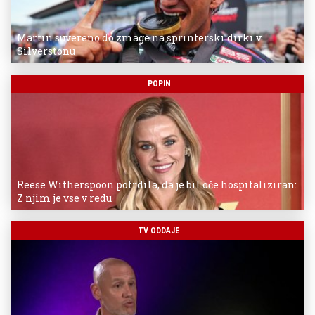
Martin suvereno do zmage na sprinterski dirki v
Silverstonu
POPIN
Reese Witherspoon potrdila, da je bil oče hospitaliziran:
Z njim je vse v redu
TV ODDAJE