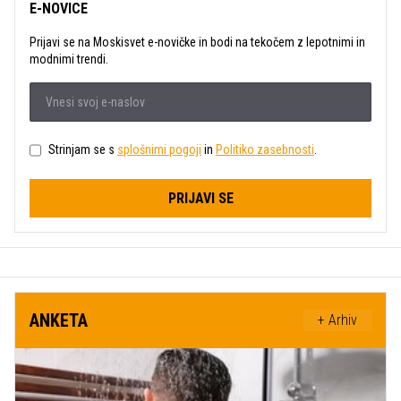
E-NOVICE
Prijavi se na Moskisvet e-novičke in bodi na tekočem z lepotnimi in
modnimi trendi.
Strinjam se s
splošnimi pogoji
in
Politiko zasebnosti
.
PRIJAVI SE
ANKETA
+ Arhiv