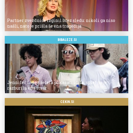
Partner zvezdnice izginil brez sledu: nikoli ga niso
našli, nato je prišla še ena tragedija
BIBALEZE.SI
Jennifer Lopez želela pokazati idilo, splet pa je
razburila ena stvar
CEKIN.SI