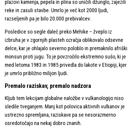
plazovi kamenja, pepela in plina so uničili džunglo, zajezili
reke in zasuli stavbe. Umrlo je več kot 2000 ljudi,
razseljenih pa je bilo 20.000 prebivalcev.
Posledice so segle daleč preko Mehike – žveplo iz
izbruha je v zgornjih plasteh ozračja oblikovalo odsevne
delce, kar je ohlajalo severno poloblo in premaknilo afriški
monsun proti jugu. To je povzročilo ekstremno sušo, ki je
med letoma 1983 in 1985 privedla do lakote v Etiopiji, kjer
je umrlo približno milijon ljudi.
Premalo raziskav, premalo nadzora
Kljub tem lekcijam globalne naložbe v vulkanologijo niso
sledile tveganjem. Manj kot polovica aktivnih vulkanov je
ustrezno spremljana, raziskave pa se nesorazmerno
osredotočajo na nekaj dobro znanih.