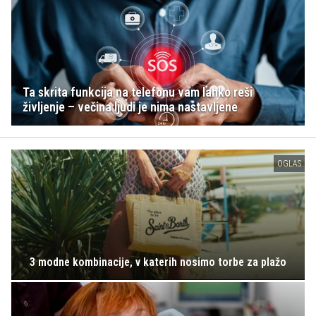
Ta skrita funkcija na telefonu vam lahko reši
življenje – večina ljudi je nima nastavljene
OGLAS
3 modne kombinacije, v katerih nosimo torbe za plažo