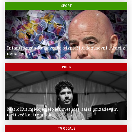
ŠPORT
Infantino zanika navedbe o izplačilu domnevni ljubici z
denarjem Uefe
POPIN
Matic Kutin: Moje delo je umetnost, saj si prizadevam
ujeti več kot trenutek
TV ODDAJE