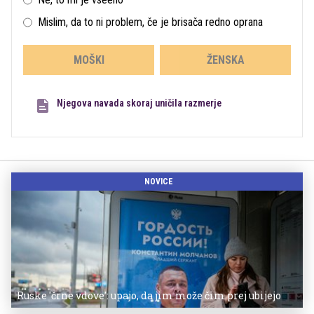
Mislim, da to ni problem, če je brisača redno oprana
MOŠKI
ŽENSKA
Njegova navada skoraj uničila razmerje
NOVICE
Ruske 'črne vdove': upajo, da jim može čim prej ubijejo