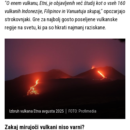
"O enem vulkanu, Etni, je objavljenih več študij kot o vseh 160
vulkanih Indonezije, Filipinov in Vanuatuja skupaj,"
opozarjajo
strokovnjaki. Gre za najbolj gosto poseljene vulkanske
regije na svetu, ki pa so hkrati najmanj raziskane.
Izbruh vulkana Etna avgusta 2025
FOTO: Profimedia
Zakaj mirujoči vulkani niso varni?