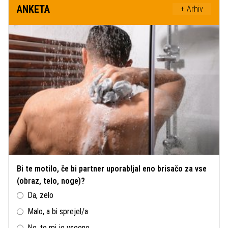
ANKETA
+ Arhiv
Bi te motilo, če bi partner uporabljal eno brisačo za vse
(obraz, telo, noge)?
Da, zelo
Malo, a bi sprejel/a
Ne, to mi je vseeno