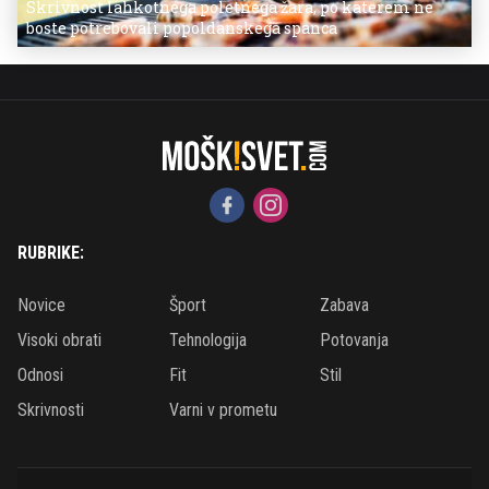
Skrivnost lahkotnega poletnega žara, po katerem ne
boste potrebovali popoldanskega spanca
RUBRIKE:
Novice
Šport
Zabava
Visoki obrati
Tehnologija
Potovanja
Odnosi
Fit
Stil
Skrivnosti
Varni v prometu