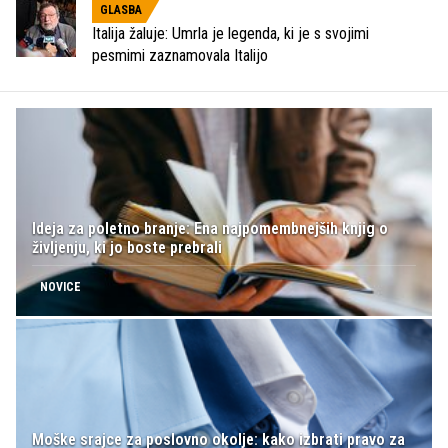
GLASBA
Italija žaluje: Umrla je legenda, ki je s svojimi
pesmimi zaznamovala Italijo
Ideja za poletno branje: Ena najpomembnejših knjig o
življenju, ki jo boste prebrali
NOVICE
Moške srajce za poslovno okolje: kako izbrati pravo za