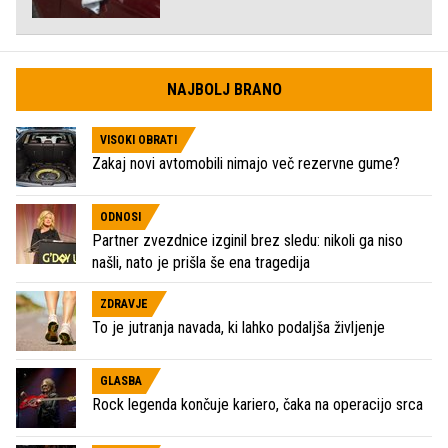
NAJBOLJ BRANO
VISOKI OBRATI
Zakaj novi avtomobili nimajo več rezervne gume?
ODNOSI
Partner zvezdnice izginil brez sledu: nikoli ga niso
našli, nato je prišla še ena tragedija
ZDRAVJE
To je jutranja navada, ki lahko podaljša življenje
GLASBA
Rock legenda končuje kariero, čaka na operacijo srca