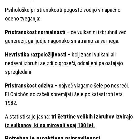
Psihološke pristranskosti pogosto vodijo v napačno
oceno tveganja:
Pristranskost normalnosti
– če vulkan ni izbruhnil več
generacij, ga ljudje nagonsko smatramo za varnega.
Hevristika razpoložljivosti
– bolj znani vulkani ali
nedavni izbruhi se zdijo grozeči, oddaljeni pa ostajajo
spregledani.
Pristranskost odziva
– največ vlagamo šele po nesreči.
El Chichón so začeli spremljati šele po katastrofi leta
1982.
A statistika je jasna:
tri četrtine velikih izbruhov izvirajo
iz vulkanov, ki so mirovali vsaj 100 let.
Potrebna je proaktivna pripravljenost