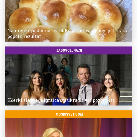
Najmehkejši domači kruhki: priprava v ponvi je trik za
popoln rezultat
ZADOVOLJNA.SI
Hčerki slavnega igralca sta ukradli vso pozornost
MOSKISVET.COM