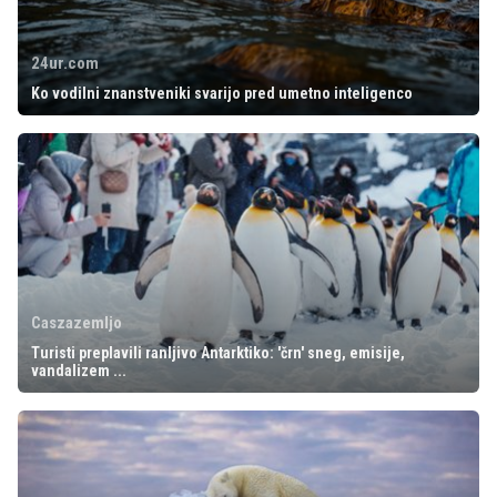
24ur.com
Ko vodilni znanstveniki svarijo pred umetno inteligenco
Caszazemljo
Turisti preplavili ranljivo Antarktiko: 'črn' sneg, emisije,
vandalizem ...