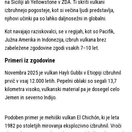
na Siciliji ali Yellowstone v ZDA. Ti skriti vulkani
izbruhnejo pogosteje, kot si večina ljudi predstavlja,
njihovi učinki pa so lahko daljnosežni in globalni.
Kot navajajo raziskovalci, se v regijah, kot so Pacifik,
Južna Amerika in Indonezija, izbruh vulkana brez
zabeležene zgodovine zgodi vsakih 7–10 let.
Primeri iz zgodovine
Novembra 2025 je vulkan Hayli Gubbi v Etiopiji izbruhnil
prvič v vsaj 12.000 letih. Pepelni oblaki so segali 13,7
kilometra visoko, vulkanski material pa je dosegel celo
Jemen in severno Indijo.
Podoben primer je mehiški vulkan El Chichón, ki je leta
1982 po stoletjih mirovanja eksplozivno izbruhnil. Vroči