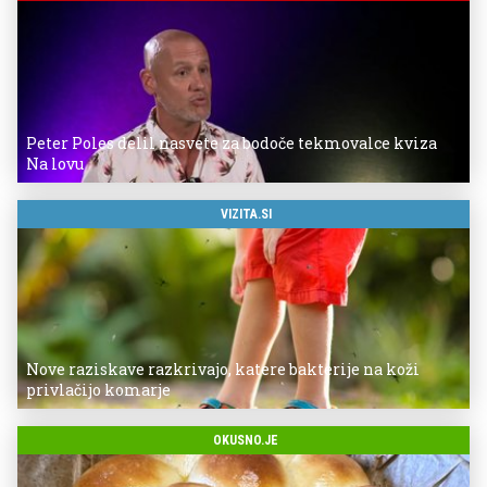
Peter Poles delil nasvete za bodoče tekmovalce kviza
Na lovu
VIZITA.SI
Nove raziskave razkrivajo, katere bakterije na koži
privlačijo komarje
OKUSNO.JE