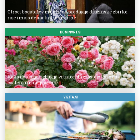
Otroci bogatašev množično prodajajo družinske zbirke:
raje imajo denar kot umetnine
DOMINVRT.SI
Kako dolgo potrebujejo vrtnice, da zrastejo? Vse o rasti,
cvetenju in negi vrtnic
VIZITA.SI