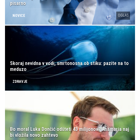
pisarno
OGLAS
NOVICE
Skoraj nevidna v vodi, smrtonosna ob stiku: pazite na to
meduzo
ZDRAVJE
Bo moral Luka Dončić odšteti 43 milijonov? Anamaria naj
bi vložila novo zahtevo