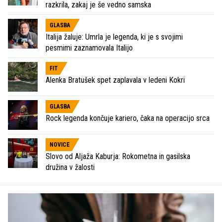
razkrila, zakaj je še vedno samska
GLASBA
Italija žaluje: Umrla je legenda, ki je s svojimi
pesmimi zaznamovala Italijo
FIT
Alenka Bratušek spet zaplavala v ledeni Kokri
GLASBA
Rock legenda končuje kariero, čaka na operacijo srca
NOVICE
Slovo od Aljaža Kaburja: Rokometna in gasilska
družina v žalosti