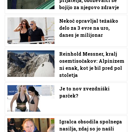
prijatelja, oboževalci se
bojijo za njegovo zdravje
Nekoč opravljal težaško
delo za 3 evre na uro,
danes je milijonar
Reinhold Messner, kralj
osemtisočakov: Alpinizem
ni enak, kot je bil pred pol
stoletja
Je to nov zvezdniški
parček?
Igralca obsodila spolnega
nasilja, zdaj so jo našli