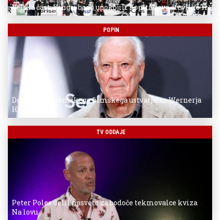
Velika čast: Kingsi bodo upokojili Kopitarjevo številko 11
POPIN
Donostia za nemškega filmskega ustvarjalca Wernerja
Herzoga
TV ODDAJE
Peter Poles delil nasvete za bodoče tekmovalce kviza
Na lovu