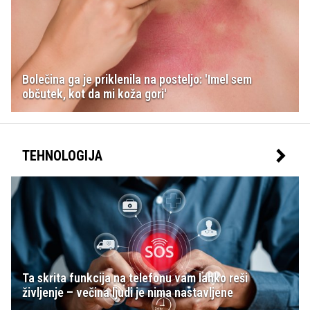
Bolečina ga je priklenila na posteljo: 'Imel sem
občutek, kot da mi koža gori'
TEHNOLOGIJA
Ta skrita funkcija na telefonu vam lahko reši
življenje – večina ljudi je nima nastavljene