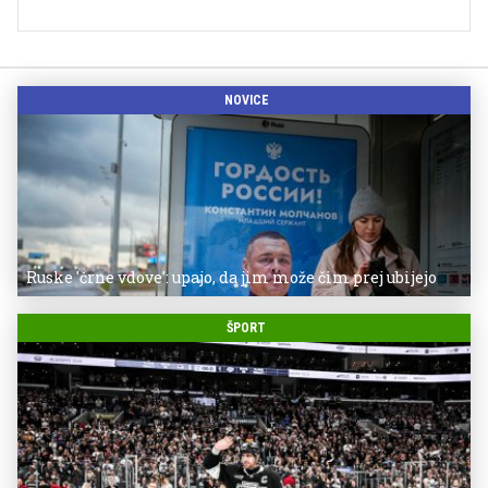
NOVICE
Ruske 'črne vdove': upajo, da jim može čim prej ubijejo
ŠPORT