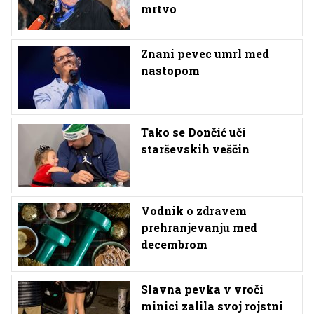
mrtvo
Znani pevec umrl med
nastopom
Tako se Dončić uči
starševskih veščin
Vodnik o zdravem
prehranjevanju med
decembrom
Slavna pevka v vroči
minici zalila svoj rojstni