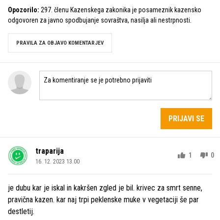
Opozorilo:
297. členu Kazenskega zakonika je posameznik kazensko
odgovoren za javno spodbujanje sovraštva, nasilja ali nestrpnosti.
PRAVILA ZA OBJAVO KOMENTARJEV
PRIJAVI SE
traparija
1
0
16. 12. 2023 13.00
je dubu kar je iskal in kakršen zgled je bil. krivec za smrt senne,
pravična kazen. kar naj trpi peklenske muke v vegetaciji še par
destletij.