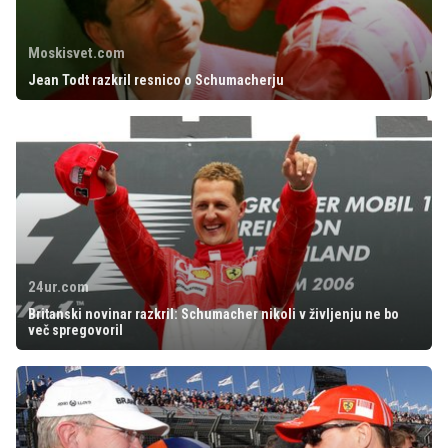
Moskisvet.com
Jean Todt razkril resnico o Schumacherju
24ur.com
Britanski novinar razkril: Schumacher nikoli v življenju ne bo
več spregovoril