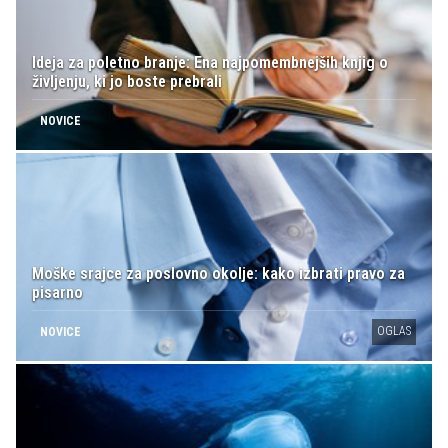
Ideja za poletno branje: Ena najpomembnejših knjig o
življenju, ki jo boste prebrali
NOVICE
Moške srajce za poslovno okolje: kako izbrati pravo za
pisarno
OGLAS
NOVICE