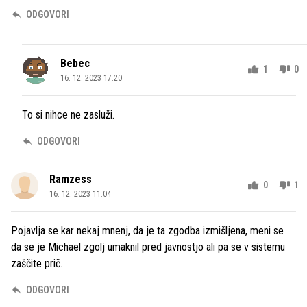
ODGOVORI
Bebec
1
0
16. 12. 2023 17.20
To si nihce ne zasluži.
ODGOVORI
Ramzess
0
1
16. 12. 2023 11.04
Pojavlja se kar nekaj mnenj, da je ta zgodba izmišljena, meni se
da se je Michael zgolj umaknil pred javnostjo ali pa se v sistemu
zaščite prič.
ODGOVORI