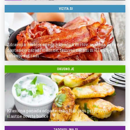
VIZITA.SI
Zdravnik razbija enega največjih mitov: mastna jetra ne
nastanejo zaradi slanine, temveč zaradi živila, ki ga
imamo vsi radi
OKUSNO.JE
Klasična panada odpade: tako Italijani pripravijo
slastne ocvrte bučke
ZADOVOLJNA.SI