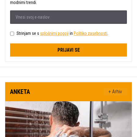
modnimi trendi.
Strinjam se s
splošnimi pogoji
in
Politiko zasebnosti
.
PRIJAVI SE
ANKETA
+ Arhiv