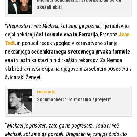
skušali ubiti
''
Preprosto ni več Michael, kot smo ga poznali,
'' je nedavno
dejal nekdanji
šef formule ena in Ferrarija
, Francoz
Jean
Todt
, in ponudil redek vpogled v zdravstveno stanje
nekdanjega
sedemkratnega svetovnega prvaka formule
ena in lastnika številnih dirkaških rekordov. Za Nemca
skrbi zdravniška ekipa na njegovem zasebnem posestvu v
švicarski Ženevi.
PREBERI ŠE
Schumacher: ''To moramo sprejeti''
''
Michael je prisoten, zato ga ne pogrešam. Toda ni več
Michael, kot smo ga poznali. Drugačen je, zanj pa čudovito