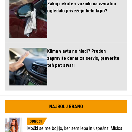
Zakaj nekateri vozniki na vzvratno
ogledalo privežejo belo krpo?
Klima v avtu ne hladi? Preden
zapravite denar za servis, preverite
teh pet stvari
NAJBOLJ BRANO
ODNOSI
Moški se me bojijo, ker sem lepa in uspešna: Misica