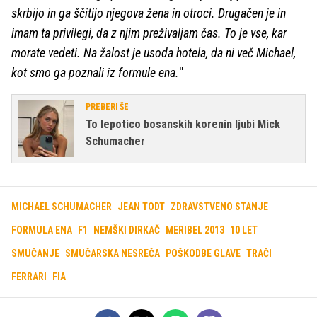
skrbijo in ga ščitijo njegova žena in otroci. Drugačen je in
imam ta privilegi, da z njim preživaljam čas. To je vse, kar
morate vedeti. Na žalost je usoda hotela, da ni več Michael,
kot smo ga poznali iz formule ena.
''
PREBERI ŠE
To lepotico bosanskih korenin ljubi Mick
Schumacher
MICHAEL SCHUMACHER
JEAN TODT
ZDRAVSTVENO STANJE
FORMULA ENA
F1
NEMŠKI DIRKAČ
MERIBEL 2013
10 LET
SMUČANJE
SMUČARSKA NESREČA
POŠKODBE GLAVE
TRAČI
FERRARI
FIA