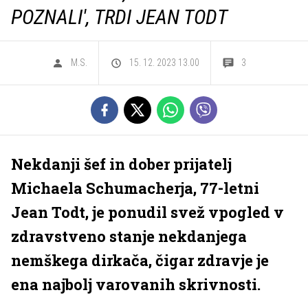
POZNALI', TRDI JEAN TODT
M.S.
15. 12. 2023 13.00
3
Nekdanji šef in dober prijatelj
Michaela Schumacherja, 77-letni
Jean Todt, je ponudil svež vpogled v
zdravstveno stanje nekdanjega
nemškega dirkača, čigar zdravje je
ena najbolj varovanih skrivnosti.