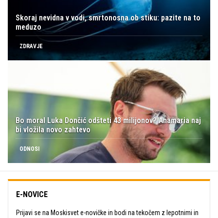
Skoraj nevidna v vodi, smrtonosna ob stiku: pazite na to
meduzo
ZDRAVJE
Bo moral Luka Dončić odšteti 43 milijonov? Anamaria naj
bi vložila novo zahtevo
ODNOSI
E-NOVICE
Prijavi se na Moskisvet e-novičke in bodi na tekočem z lepotnimi in