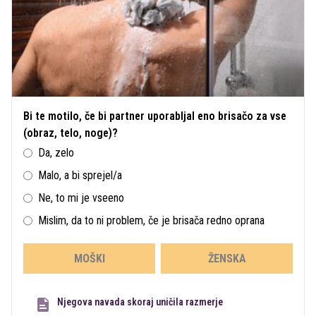
Bi te motilo, če bi partner uporabljal eno brisačo za vse
(obraz, telo, noge)?
Da, zelo
Malo, a bi sprejel/a
Ne, to mi je vseeno
Mislim, da to ni problem, če je brisača redno oprana
MOŠKI
ŽENSKA
Njegova navada skoraj uničila razmerje