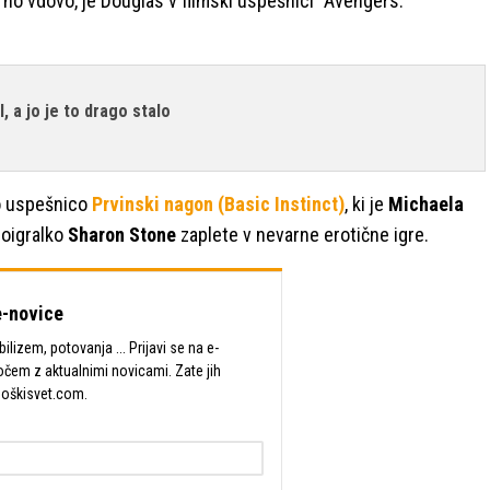
no vdovo, je Douglas v filmski uspešnici "Avengers:
, a jo je to drago stalo
no uspešnico
Prvinski nagon (Basic Instinct)
, ki je
Michaela
soigralko
Sharon Stone
zaplete v nevarne erotične igre.
-novice
lizem, potovanja ... Prijavi se na e-
očem z aktualnimi novicami. Zate jih
Moškisvet.com.