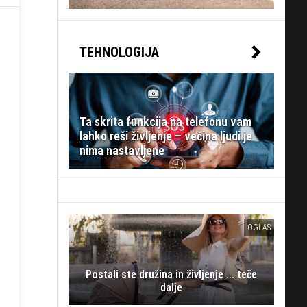
TEHNOLOGIJA
Ta skrita funkcija na telefonu vam
lahko reši življenje – večina ljudi je
nima nastavljene
OGLAS
Postali ste družina in življenje ... teče
dalje