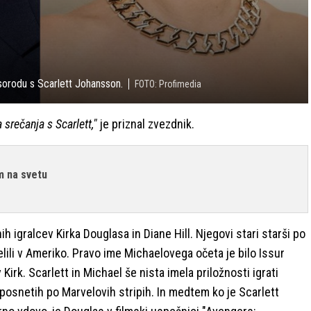
sorodu s Scarlett Johansson.
FOTO: Profimedia
 srečanja s Scarlett,"
je priznal zvezdnik.
m na svetu
h igralcev Kirka Douglasa in Diane Hill. Njegovi stari starši po
selili v Ameriko. Pravo ime Michaelovega očeta je bilo Issur
irk. Scarlett in Michael še nista imela priložnosti igrati
, posnetih po Marvelovih stripih. In medtem ko je Scarlett