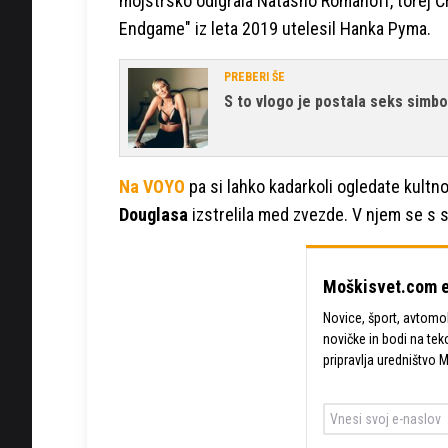
mojstrsko odigrala Natasho Romanoff, torej Čr
Endgame" iz leta 2019 utelesil Hanka Pyma.
PREBERI ŠE
S to vlogo je postala seks simbol
Na VOYO
pa si lahko kadarkoli ogledate kult
Douglasa
izstrelila med zvezde. V njem se s 
Moškisvet.com e
Novice, šport, avtomobi
novičke in bodi na tek
pripravlja uredništvo 