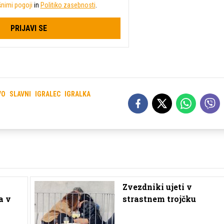
nimi pogoji
in
Politiko zasebnosti
.
PRIJAVI SE
VO
SLAVNI
IGRALEC
IGRALKA
Zvezdniki ujeti v
a v
strastnem trojčku