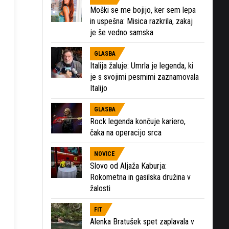
Moški se me bojijo, ker sem lepa
in uspešna: Misica razkrila, zakaj
je še vedno samska
GLASBA
Italija žaluje: Umrla je legenda, ki
je s svojimi pesmimi zaznamovala
Italijo
GLASBA
Rock legenda končuje kariero,
čaka na operacijo srca
NOVICE
Slovo od Aljaža Kaburja:
Rokometna in gasilska družina v
žalosti
FIT
Alenka Bratušek spet zaplavala v