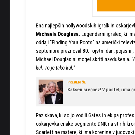
Ena najlepših hollywoodskih igralk in oskarje
Michaela Douglasa.
Legendarni igralec, ki im
oddaji "Finding Your Roots" na ameriški televiz
septembra praznoval 80. rojstni dan, pojasnil, 
Michael Douglas ni mogel skriti navdušenja.
"
kul. To je tako kul."
PREBERI ŠE
Kakšen srečnež! V postelji ima če
Raziskava, ki so jo vodili Gates in ekipa profes
oskarjevka enake segmente DNK na štirih krom
Scarlettine matere, ki ima korenine v judovsk