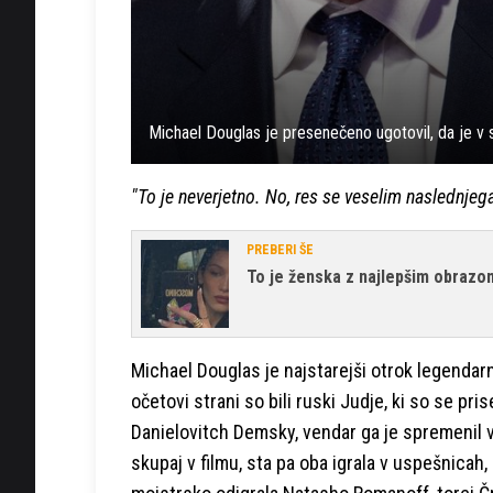
Michael Douglas je presenečeno ugotovil, da je v 
"To je neverjetno. No, res se veselim naslednjega
PREBERI ŠE
To je ženska z najlepšim obrazo
Michael Douglas je najstarejši otrok legendarni
očetovi strani so bili ruski Judje, ki so se pri
Danielovitch Demsky, vendar ga je spremenil v K
skupaj v filmu, sta pa oba igrala v uspešnicah