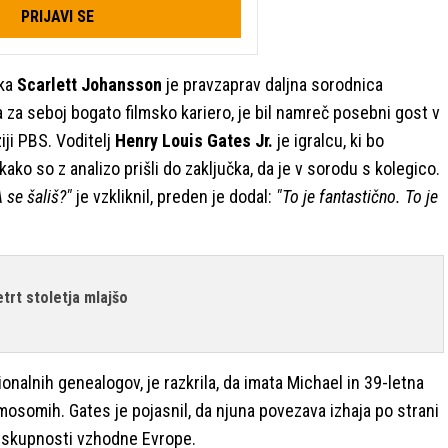
PRIJAVI SE
vka
Scarlett Johansson
je pravzaprav daljna sorodnica
a za seboj bogato filmsko kariero, je bil namreč posebni gost v
iji PBS. Voditelj
Henry Louis Gates Jr.
je igralcu, ki bo
kako so z analizo prišli do zaključka, da je v sorodu s kolegico.
A se šališ?"
je vzkliknil, preden je dodal:
"To je fantastično. To je
trt stoletja mlajšo
ionalnih genealogov, je razkrila, da imata Michael in 39-letna
osomih. Gates je pojasnil, da njuna povezava izhaja po strani
i skupnosti vzhodne Evrope.