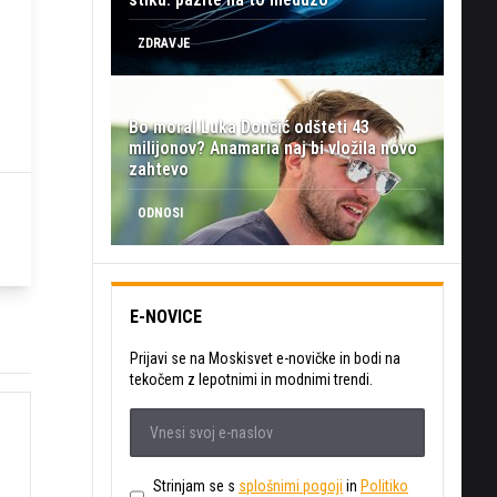
ZDRAVJE
Bo moral Luka Dončić odšteti 43
milijonov? Anamaria naj bi vložila novo
zahtevo
ODNOSI
E-NOVICE
Prijavi se na Moskisvet e-novičke in bodi na
tekočem z lepotnimi in modnimi trendi.
Strinjam se s
splošnimi pogoji
in
Politiko