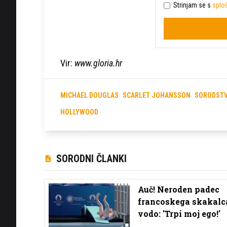
Strinjam se s
sploš
Vir:
www.gloria.hr
MICHAEL DOUGLAS
SCARLET JOHANSSON
SORODST
HOLLYWOOD
SORODNI ČLANKI
Auč! Neroden padec
francoskega skakalc
vodo: 'Trpi moj ego!'