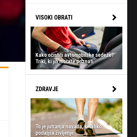
VISOKI OBRATI
Kako očistiti avtomobilske sedeže?
Triki, ki jih morate poznati
ZDRAVJE
To je jutranja navada, ki lahko
podaljša življenje