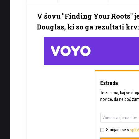
V šovu "Finding Your Roots" j
Douglas, ki so ga rezultati krv
Estrada
Te zanima, kaj se dogaj
novice, da ne boš zam
Strinjam se s
sploš