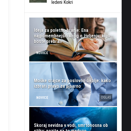
ledeni Kokri
Ideja za poletno branje: Ena
najpomembnejših knjig o življenju, ki jo
boste prebrali
NOVICE
Moške srajce za poslovno okolje: kako
izbrati pravo za pisarno
OGLAS
NOVICE
Skoraj nevidna v vodi, smrtonosna ob
stiku: pazite na to meduzo