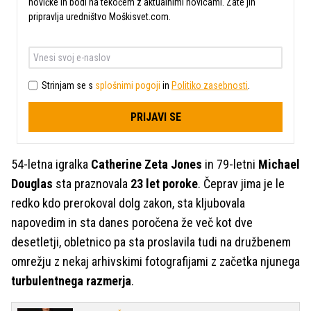
novičke in bodi na tekočem z aktualnimi novicami. Zate jih
pripravlja uredništvo Moškisvet.com.
Strinjam se s
splošnimi pogoji
in
Politiko zasebnosti
.
PRIJAVI SE
54-letna igralka
Catherine Zeta Jones
in 79-letni
Michael
Douglas
sta praznovala
23 let poroke
. Čeprav jima je le
redko kdo prerokoval dolg zakon, sta kljubovala
napovedim in sta danes poročena že več kot dve
desetletji, obletnico pa sta proslavila tudi na družbenem
omrežju z nekaj arhivskimi fotografijami z začetka njunega
turbulentnega razmerja
.