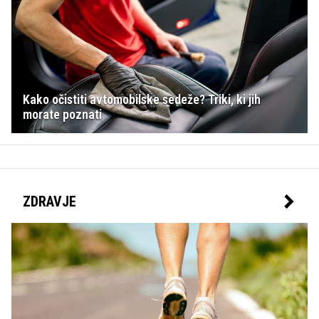
Kako očistiti avtomobilske sedeže? Triki, ki jih
morate poznati
ZDRAVJE