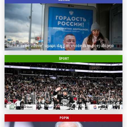
Ruske 'črne vdove': upajo, da jim može čim prej ubijejo
ŠPORT
Velika čast: Kingsi bodo upokojili Kopitarjevo številko 11
POPIN