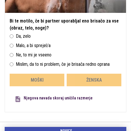
Bi te motilo, če bi partner uporabljal eno brisačo za vse
(obraz, telo, noge)?
Da, zelo
Malo, a bi sprejel/a
Ne, to mi je vseeno
Mislim, da to ni problem, če je brisača redno oprana
MOŠKI
ŽENSKA
Njegova navada skoraj uničila razmerje
NOVICE