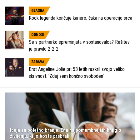
GLASBA
Rock legenda končuje kariero, čaka na operacijo srca
ODNOSI
Se s partnerko spreminjata v sostanovalca? Rešitev
je pravilo 2-2-2
ZABAVA
Brat Angeline Jolie pri 53 letih razkril svojo veliko
skrivnost: 'Zdaj sem končno svoboden'
Ideja za poletno branje: Ena najpomembnejših knjig o
življenju, ki jo boste prebrali