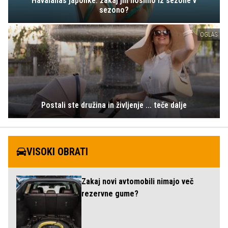
Havaianas japonke: zakaj jih nosimo iz sezone v
sezono?
OGLAS
Postali ste družina in življenje ... teče dalje
VISOKI OBRATI
Zakaj novi avtomobili nimajo več
rezervne gume?