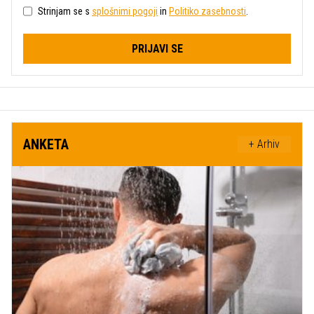
Strinjam se s
splošnimi pogoji
in
Politiko zasebnosti
.
PRIJAVI SE
ANKETA
+ Arhiv