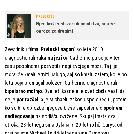
PREBERI ŠE
Njen bivši sedi zaradi posilstva, ona že
opreza za drugimi
Zvezdniku filma '
Prvinski nagon
' so leta 2010
diagnosticirali
raka na jeziku
, Catherine pa se je v tem
času popolnoma posvetila negi svojega moža. Ta ji je
moral že kmalu vrniti uslugo, saj so kmalu zatem, ko je po
letu boja premagal bolezen, Catherine diagnosticirali
bipolarno motnjo
. Dve leti kasneje je svet obšla vest, da
se je
par razšel
, a je Michaelu zakon uspelo rešiti, potem
ko so bile obtožbe njegove bivše zaposlene o
spolnem
nadlegovanju
na sodišču ovržene. Skupaj imata dva
otroka, 23-letnega sina Dylana in 20-letno hči Carys, od
prej pa ima Michael še 44-letnega sina Camerona.