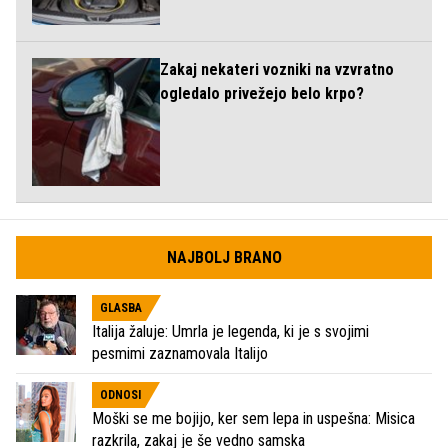
Zakaj nekateri vozniki na vzvratno
ogledalo privežejo belo krpo?
NAJBOLJ BRANO
GLASBA
Italija žaluje: Umrla je legenda, ki je s svojimi
pesmimi zaznamovala Italijo
ODNOSI
Moški se me bojijo, ker sem lepa in uspešna: Misica
razkrila, zakaj je še vedno samska