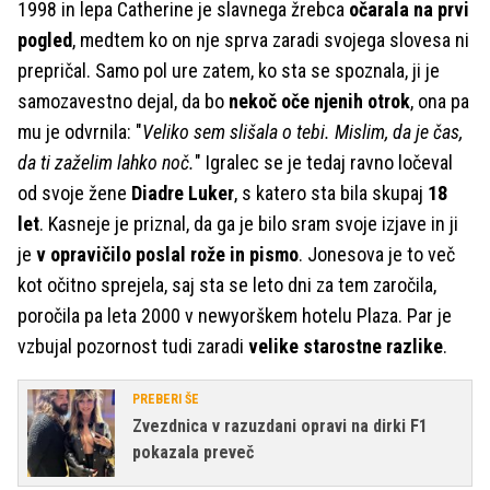
1998 in lepa Catherine je slavnega žrebca
očarala na prvi
pogled
, medtem ko on nje sprva zaradi svojega slovesa ni
prepričal. Samo pol ure zatem, ko sta se spoznala, ji je
samozavestno dejal, da bo
nekoč oče njenih otrok
, ona pa
mu je odvrnila: "
Veliko sem slišala o tebi. Mislim, da je čas,
da ti zaželim lahko noč.
" Igralec se je tedaj ravno ločeval
od svoje žene
Diadre Luker
, s katero sta bila skupaj
18
let
. Kasneje je priznal, da ga je bilo sram svoje izjave in ji
je
v opravičilo poslal rože in pismo
. Jonesova je to več
kot očitno sprejela, saj sta se leto dni za tem zaročila,
poročila pa leta 2000 v newyorškem hotelu Plaza. Par je
vzbujal pozornost tudi zaradi
velike starostne razlike
.
PREBERI ŠE
Zvezdnica v razuzdani opravi na dirki F1
pokazala preveč