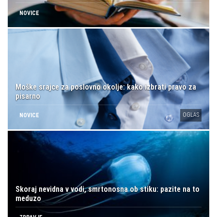
NOVICE
Moške srajce za poslovno okolje: kako izbrati pravo za
pisarno
OGLAS
NOVICE
Skoraj nevidna v vodi, smrtonosna ob stiku: pazite na to
meduzo