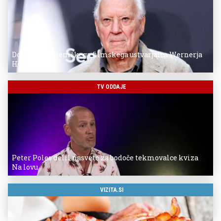
Donostia za nemškega filmskega ustvarjalca Wernerja
Herzoga
TV ODDAJE
Peter Poles delil nasvete za bodoče tekmovalce kviza
Na lovu
VIZITA.SI