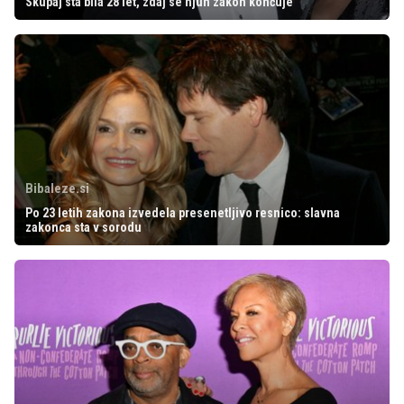
Skupaj sta bila 28 let, zdaj se njun zakon končuje
Bibaleze.si
Po 23 letih zakona izvedela presenetljivo resnico: slavna
zakonca sta v sorodu