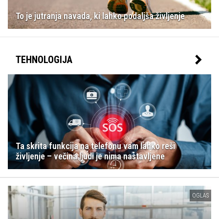
To je jutranja navada, ki lahko podaljša življenje
TEHNOLOGIJA
Ta skrita funkcija na telefonu vam lahko reši
življenje – večina ljudi je nima nastavljene
OGLAS