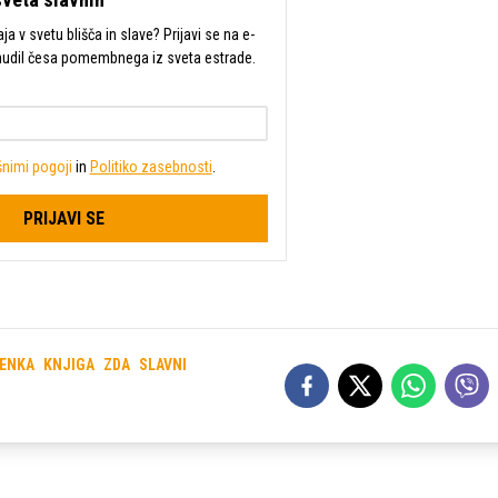
a v svetu blišča in slave? Prijavi se na e-
mudil česa pomembnega iz sveta estrade.
nimi pogoji
in
Politiko zasebnosti
.
PRIJAVI SE
ENKA
KNJIGA
ZDA
SLAVNI