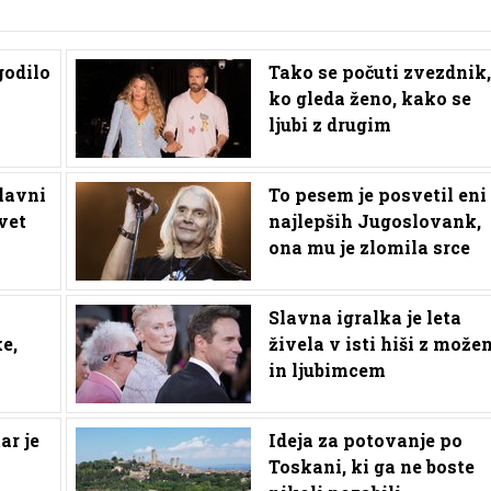
zgodilo
Tako se počuti zvezdnik,
ko gleda ženo, kako se
ljubi z drugim
slavni
To pesem je posvetil eni
vet
najlepših Jugoslovank,
ona mu je zlomila srce
Slavna igralka je leta
e,
živela v isti hiši z može
in ljubimcem
ar je
Ideja za potovanje po
Toskani, ki ga ne boste