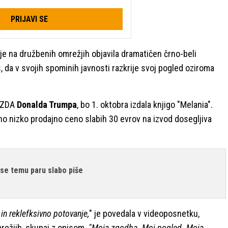
PRIJAVI SE
e na družbenih omrežjih objavila dramatičen črno-beli
s, da v svojih spominih javnosti razkrije svoj pogled oziroma
a ZDA
Donalda Trumpa
, bo 1. oktobra izdala knjigo "Melania".
vno nizko prodajno ceno slabih 30 evrov na izvod dosegljiva
 se temu paru slabo piše
in reklefksivno potovanje,
" je povedala v videoposnetku,
mrežjih, skupaj z opisom.
"Moja zgodba. Moj pogled. Moja