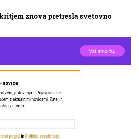
kritjem znova pretresla svetovno
-novice
lizem, potovanja ... Prijavi se na e-
očem z aktualnimi novicami. Zate jih
Moškisvet.com.
nimi pogoji
in
Politiko zasebnosti
.