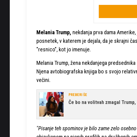
Melania Trump,
nekdanja prva dama Amerike, j
posnetek, v katerem je dejala, da je skrajni ča
"resnico", kot jo imenuje.
Melania Trump, žena nekdanjega predsednik
Njena avtobiografska knjiga bo s svojo relati
večini.
PREBERI ŠE
Če bo na volitvah zmagal Trump,
"Pisanje teh spominov je bilo zame zelo osebno 
objavljenem na njenih profilih na družbenih o