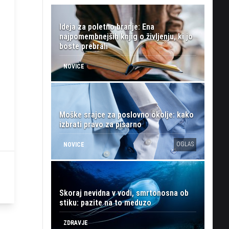
Ideja za poletno branje: Ena
najpomembnejših knjig o življenju, ki jo
boste prebrali
NOVICE
Moške srajce za poslovno okolje: kako
izbrati pravo za pisarno
OGLAS
NOVICE
Skoraj nevidna v vodi, smrtonosna ob
stiku: pazite na to meduzo
ZDRAVJE