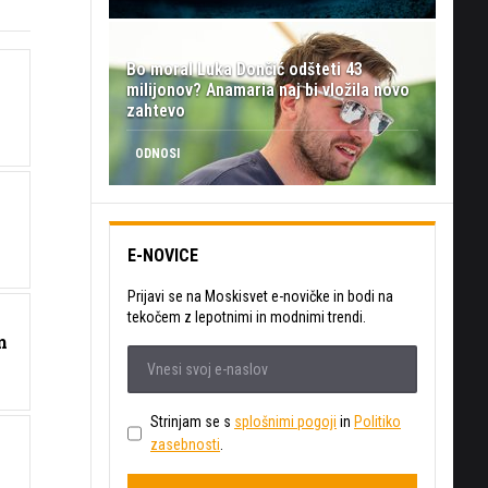
Bo moral Luka Dončić odšteti 43
milijonov? Anamaria naj bi vložila novo
zahtevo
ODNOSI
E-NOVICE
Prijavi se na Moskisvet e-novičke in bodi na
tekočem z lepotnimi in modnimi trendi.
m
Strinjam se s
splošnimi pogoji
in
Politiko
zasebnosti
.