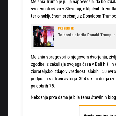
Melania Trump je julija napovedala, da bo izda
svojem otroštvu v Sloveniji, o ključnih trenutki
ter o naključnem srečanju z Donaldom Trumpom
PREBERI ŠE
To bosta storila Donald Trump in
Melania spregovori o njegovem dvorjenju, življ
zgodbe iz zakulisja svojega časa v Beli hiši in
zbirateljsko izdajo v vrednosti slabih 150 evro
podpisan s strani avtorja. 304 strani dolga iz
pa dobrih 75.
Nekdanja prva dama je bila tema številnih biogr
Vroče novice iz 