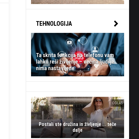
TEHNOLOGIJA
Ta skrita funkcija na telefonu vam
lahko reši življenje – večina ljudi je
nima nastavljene
OGLAS
Postali ste družina in življenje ... teče
dalje