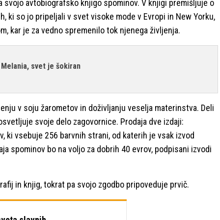
la svojo avtobiografsko knjigo spominov. V knjigi premišljuje o
h, ki so jo pripeljali v svet visoke mode v Evropi in New Yorku,
, kar je za vedno spremenilo tok njenega življenja.
 Melania, svet je šokiran
enju v soju žarometov in doživljanju veselja materinstva. Deli
 osvetljuje svoje delo zagovornice. Prodaja dve izdaji:
v, ki vsebuje 256 barvnih strani, od katerih je vsak izvod
daja spominov bo na voljo za dobrih 40 evrov, podpisani izvodi
afij in knjig, tokrat pa svojo zgodbo pripoveduje prvič.
sveta slavnih