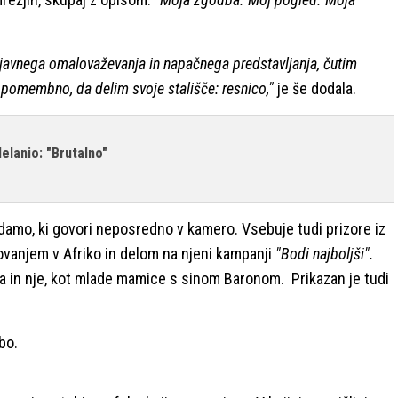
 javnega omalovaževanja in napačnega predstavljanja, čutim
 pomembno, da delim svoje stališče: resnico,"
je še dodala.
elanio: "Brutalno"
amo, ki govori neposredno v kamero. Vsebuje tudi prizore iz
tovanjem v Afriko in delom na njeni kampanji
"Bodi najboljši".
va in nje, kot mlade mamice s sinom Baronom. Prikazan je tudi
sbo.