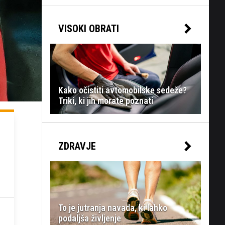
VISOKI OBRATI
Kako očistiti avtomobilske sedeže?
Triki, ki jih morate poznati
ZDRAVJE
To je jutranja navada, ki lahko
podaljša življenje