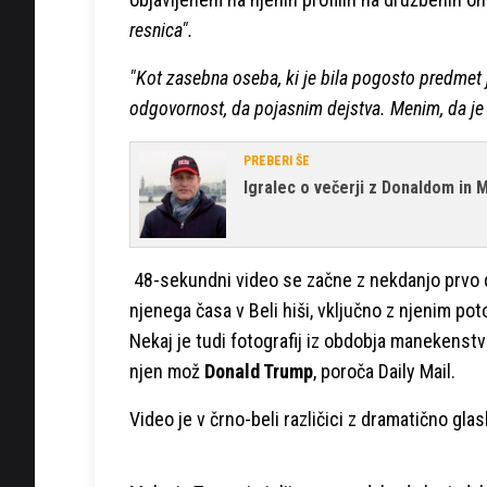
resnica".
"Kot zasebna oseba, ki je bila pogosto predmet
odgovornost, da pojasnim dejstva. Menim, da je
PREBERI ŠE
Igralec o večerji z Donaldom in M
48-sekundni video se začne z nekdanjo prvo d
njenega časa v Beli hiši, vključno z njenim po
Nekaj je tudi fotografij iz obdobja manekenst
njen mož
Donald Trump
, poroča Daily Mail.
Video je v črno-beli različici z dramatično gla