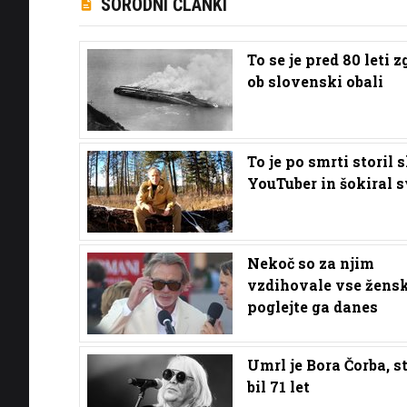
SORODNI ČLANKI
To se je pred 80 leti 
ob slovenski obali
To je po smrti storil 
YouTuber in šokiral s
Nekoč so za njim
vzdihovale vse žensk
poglejte ga danes
Umrl je Bora Čorba, st
bil 71 let