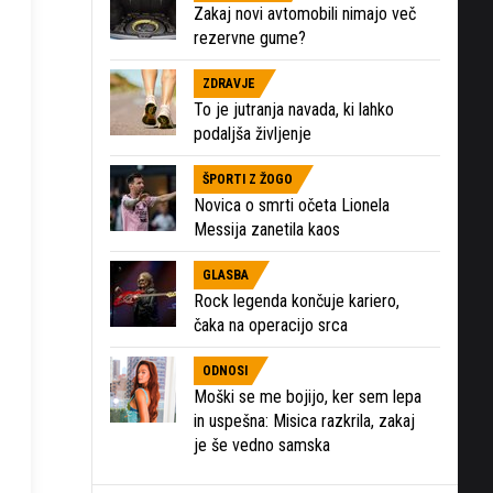
Zakaj novi avtomobili nimajo več
rezervne gume?
ZDRAVJE
To je jutranja navada, ki lahko
podaljša življenje
ŠPORTI Z ŽOGO
Novica o smrti očeta Lionela
Messija zanetila kaos
GLASBA
Rock legenda končuje kariero,
čaka na operacijo srca
ODNOSI
Moški se me bojijo, ker sem lepa
in uspešna: Misica razkrila, zakaj
je še vedno samska