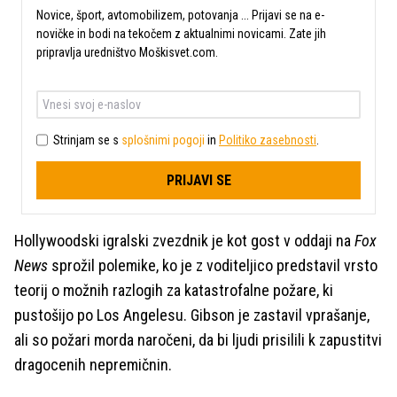
Novice, šport, avtomobilizem, potovanja ... Prijavi se na e-
novičke in bodi na tekočem z aktualnimi novicami. Zate jih
pripravlja uredništvo Moškisvet.com.
Strinjam se s
splošnimi pogoji
in
Politiko zasebnosti
.
PRIJAVI SE
Hollywoodski igralski zvezdnik je kot gost v oddaji na
Fox
News
sprožil polemike, ko je z voditeljico predstavil vrsto
teorij o možnih razlogih za katastrofalne požare, ki
pustošijo po Los Angelesu. Gibson je zastavil vprašanje,
ali so požari morda naročeni,
da bi ljudi prisilili k zapustitvi
dragocenih nepremičnin.