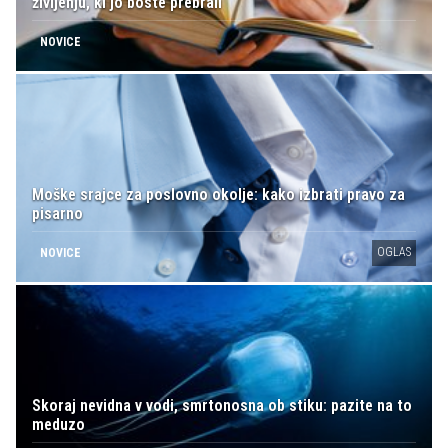
življenju, ki jo boste prebrali
NOVICE
Moške srajce za poslovno okolje: kako izbrati pravo za
pisarno
OGLAS
NOVICE
Skoraj nevidna v vodi, smrtonosna ob stiku: pazite na to
meduzo