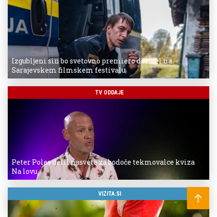
Izgubljeni sin bo svetovno premiero doživel na
Sarajevskem filmskem festivalu
TV ODDAJE
Peter Poles delil nasvete za bodoče tekmovalce kviza
Na lovu
VIZITA.SI