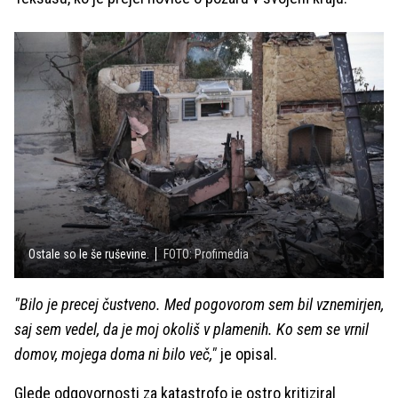
Ostale so le še ruševine.
FOTO: Profimedia
"Bilo je precej čustveno. Med pogovorom sem bil vznemirjen,
saj sem vedel, da je moj okoliš v plamenih. Ko sem se vrnil
domov, mojega doma ni bilo več,"
je opisal.
Glede odgovornosti za katastrofo je ostro kritiziral