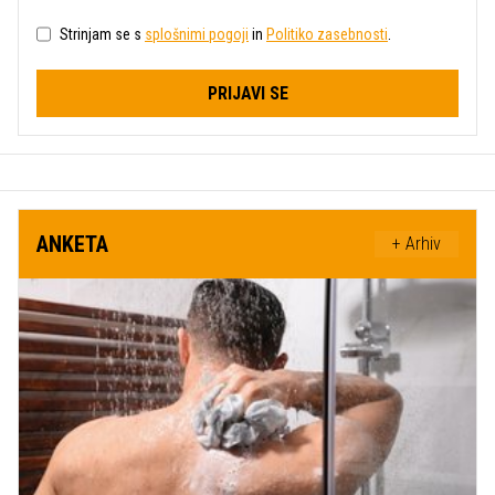
Strinjam se s
splošnimi pogoji
in
Politiko zasebnosti
.
PRIJAVI SE
ANKETA
+ Arhiv