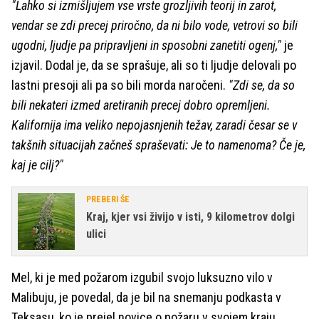
"Lahko si izmišljujem vse vrste grozljivih teorij in zarot,
vendar se zdi precej priročno, da ni bilo vode, vetrovi so bili
ugodni, ljudje pa pripravljeni in sposobni zanetiti ogenj,"
je
izjavil. Dodal je, da se sprašuje, ali so ti ljudje delovali po
lastni presoji ali pa so bili morda naročeni.
"Zdi se, da so
bili nekateri izmed aretiranih precej dobro opremljeni.
Kalifornija ima veliko nepojasnjenih težav, zaradi česar se v
takšnih situacijah začneš spraševati: Je to namenoma? Če je,
kaj je cilj?"
PREBERI ŠE
Kraj, kjer vsi živijo v isti, 9 kilometrov dolgi
ulici
Mel, ki je med požarom izgubil svojo luksuzno vilo v
Malibuju, je povedal, da je bil na snemanju podkasta v
Teksasu, ko je prejel novice o požaru v svojem kraju.