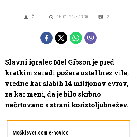
Ž.H.
15. 01. 2025 03.30
2
Slavni igralec Mel Gibson je pred
kratkim zaradi požara ostal brez vile,
vredne kar slabih 14 milijonov evrov,
za kar meni, da je bilo skrbno
načrtovano s strani koristoljubnežev.
Moškisvet.com e-novice