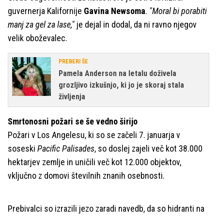
guvernerja Kalifornije
Gavina Newsoma
.
"Moral bi porabiti
manj za gel za lase,"
je dejal in dodal, da ni ravno njegov
velik oboževalec.
PREBERI ŠE
Pamela Anderson na letalu doživela
grozljivo izkušnjo, ki jo je skoraj stala
življenja
Smrtonosni požari se še vedno širijo
Požari v Los Angelesu, ki so se začeli 7. januarja v
soseski
Pacific Palisades
, so doslej zajeli več kot 38.000
hektarjev zemlje in uničili več kot 12.000 objektov,
vključno z domovi številnih znanih osebnosti.
Prebivalci so izrazili jezo zaradi navedb, da so hidranti na