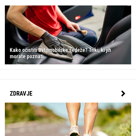
Kako očistiti avtomobilske sedeže? Triki, ki jih
morate poznati
ZDRAVJE