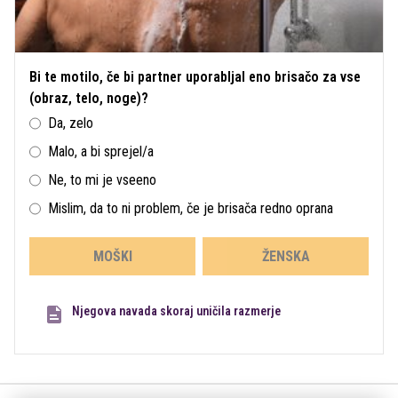
Bi te motilo, če bi partner uporabljal eno brisačo za vse
(obraz, telo, noge)?
Da, zelo
Malo, a bi sprejel/a
Ne, to mi je vseeno
Mislim, da to ni problem, če je brisača redno oprana
MOŠKI
ŽENSKA
Njegova navada skoraj uničila razmerje