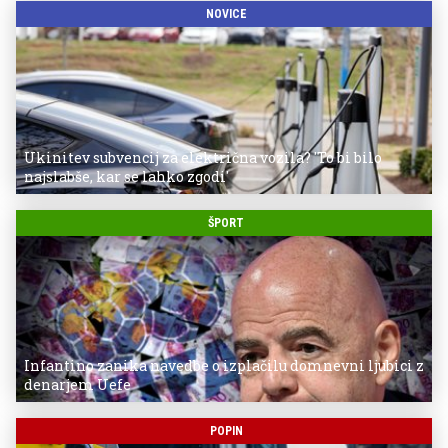
NOVICE
Ukinitev subvencij za električna vozila? 'To bi bilo
najslabše, kar se lahko zgodi'
ŠPORT
Infantino zanika navedbe o izplačilu domnevni ljubici z
denarjem Uefe
POPIN