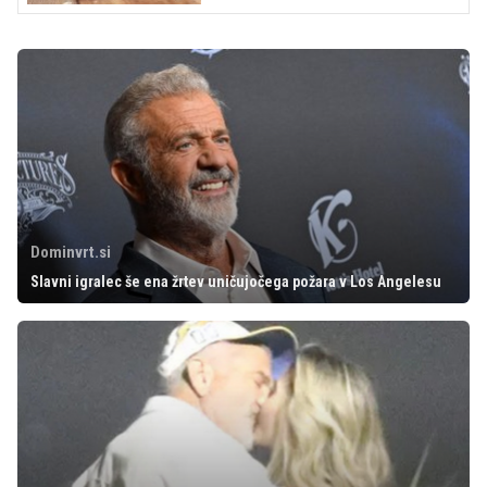
Dominvrt.si
Slavni igralec še ena žrtev uničujočega požara v Los Angelesu