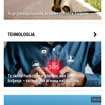
To je jutranja navada, ki lahko podaljša življenje
TEHNOLOGIJA
Ta skrita funkcija na telefonu vam lahko reši
življenje – večina ljudi je nima nastavljene
OGLAS