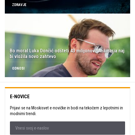
ZDRAVJE
Bo moral Luka Dončić odšteti 43 milijonov? Anamaria naj
bi vložila novo zahtevo
ODNOSI
E-NOVICE
Prijavi se na Moskisvet e-novičke in bodi na tekočem z lepotnimi in
modnimi trendi.