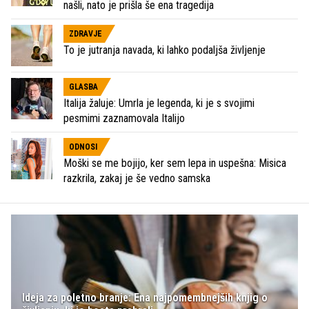
našli, nato je prišla še ena tragedija
ZDRAVJE
To je jutranja navada, ki lahko podaljša življenje
GLASBA
Italija žaluje: Umrla je legenda, ki je s svojimi
pesmimi zaznamovala Italijo
ODNOSI
Moški se me bojijo, ker sem lepa in uspešna: Misica
razkrila, zakaj je še vedno samska
Ideja za poletno branje: Ena najpomembnejših knjig o