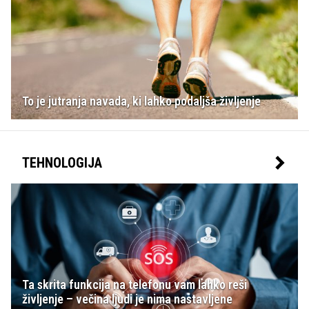
To je jutranja navada, ki lahko podaljša življenje
TEHNOLOGIJA
Ta skrita funkcija na telefonu vam lahko reši
življenje – večina ljudi je nima nastavljene