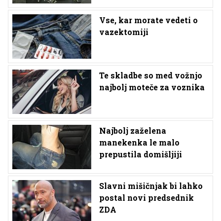
Vse, kar morate vedeti o
vazektomiji
Te skladbe so med vožnjo
najbolj moteče za voznika
Najbolj zaželena
manekenka le malo
prepustila domišljiji
Slavni mišičnjak bi lahko
postal novi predsednik
ZDA