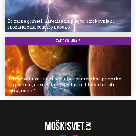
Ko začne grmeti, naredite najprej to: strokovnjaki
opozarjajo na pogosto napako
ZADOVOLJNA.SI
Retrogradni velikani prinašajo pomembne premike –
kaj pomeni, da so Saturn, Neptun in Pluton hkrati
retrogradni?