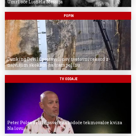
Umrl oče Lionela Messija
POPIN
Dunking Devils postavili nov svetovni rekord z
najvišjim skokom na trampolinu
TV ODDAJE
Peter Poles delil nasvete za bodoče tekmovalce kviza
Na lovu