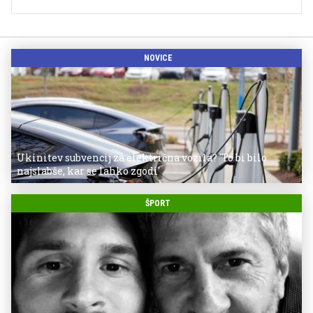
NOVICE
Ukinitev subvencij za električna vozila? 'To bi bilo
najslabše, kar se lahko zgodi'
ŠPORT