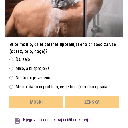
Bi te motilo, če bi partner uporabljal eno brisačo za vse
(obraz, telo, noge)?
Da, zelo
Malo, a bi sprejel/a
Ne, to mi je vseeno
Mislim, da to ni problem, če je brisača redno oprana
MOŠKI
ŽENSKA
Njegova navada skoraj uničila razmerje