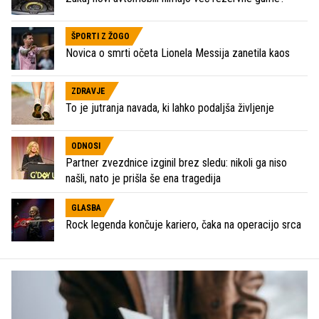
ŠPORTI Z ŽOGO
Novica o smrti očeta Lionela Messija zanetila kaos
ZDRAVJE
To je jutranja navada, ki lahko podaljša življenje
ODNOSI
Partner zvezdnice izginil brez sledu: nikoli ga niso
našli, nato je prišla še ena tragedija
GLASBA
Rock legenda končuje kariero, čaka na operacijo srca