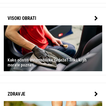
VISOKI OBRATI
Kako očistiti avtomobilske sedeže? Triki, ki jih
morate poznati
ZDRAVJE