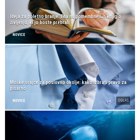
Ideja za poletno branje: Ena najpomembnejših knjig o
življenju, ki jo boste prebrali
NOVICE
Moške srajce za poslovno okolje: kako izbrati pravo za
pisarno
OGLAS
NOVICE