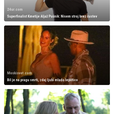
24ur.com
Superfinalist Kmetije Aljaž Pušnik: Nisem stroj brez čustev
Moskisvet.com
Bil je na pragu smrti, zdaj ljubi mlado lepotico