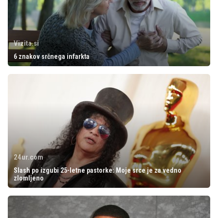
Vizita.si
6 znakov srčnega infarkta
24ur.com
Slash po izgubi 25-letne pastorke: Moje srce je za vedno
zlomljeno