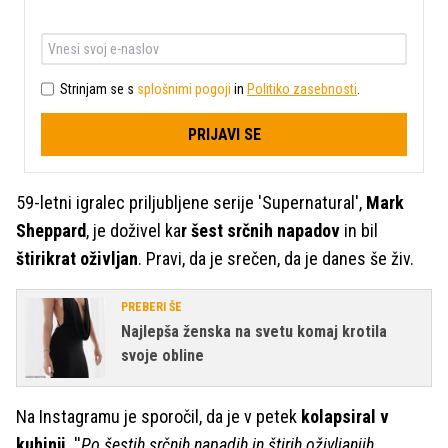
Strinjam se s
splošnimi pogoji
in
Politiko zasebnosti
.
PRIJAVI SE
59-letni igralec priljubljene serije 'Supernatural',
Mark
Sheppard
, je doživel ka
r šest srčnih napadov
in bil
štirikrat oživljan
. Pravi, da je srečen, da je danes še živ.
PREBERI ŠE
Najlepša ženska na svetu komaj krotila
svoje obline
Na Instagramu je sporočil, da je v petek
kolapsiral v
kuhinji
. ''
Po šestih srčnih napadih in štirih oživljanjih.