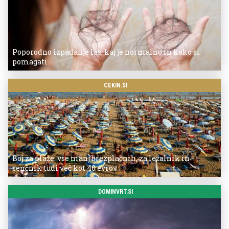
Poporodno izpadanje las: kaj je normalno in kako si
pomagati
CEKIN.SI
Boj za plaže: vse manj brezplačnih, za ležalnik in
senčnik tudi več kot 40 evrov
DOMINVRT.SI