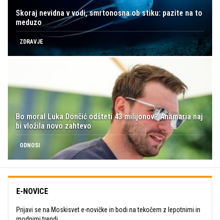
Skoraj nevidna v vodi, smrtonosna ob stiku: pazite na to
meduzo
ZDRAVJE
Bo moral Luka Dončić odšteti 43 milijonov? Anamaria naj
bi vložila novo zahtevo
ODNOSI
E-NOVICE
Prijavi se na Moskisvet e-novičke in bodi na tekočem z lepotnimi in
modnimi trendi.