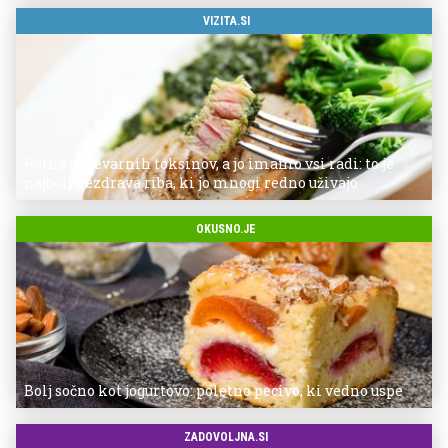
VIZITA.SI
Polna je nevarnih toksinov, a jo imamo vsi radi: to je
najbolj nezdrava riba, ki jo mnogi redno uživajo
OKUSNO.JE
Bolj sočno kot jogurtovo: poletno pecivo, ki vedno uspe
ZADOVOLJNA.SI