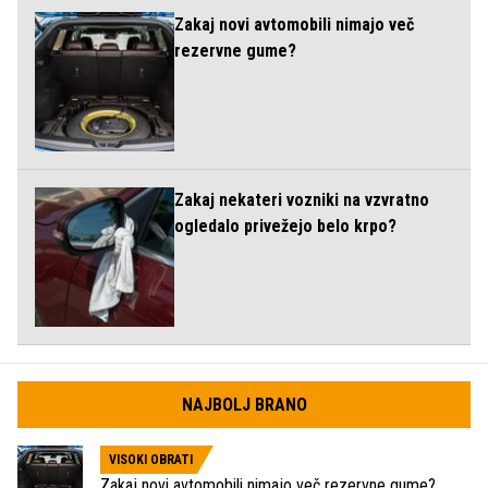
Zakaj novi avtomobili nimajo več
rezervne gume?
Zakaj nekateri vozniki na vzvratno
ogledalo privežejo belo krpo?
NAJBOLJ BRANO
VISOKI OBRATI
Zakaj novi avtomobili nimajo več rezervne gume?