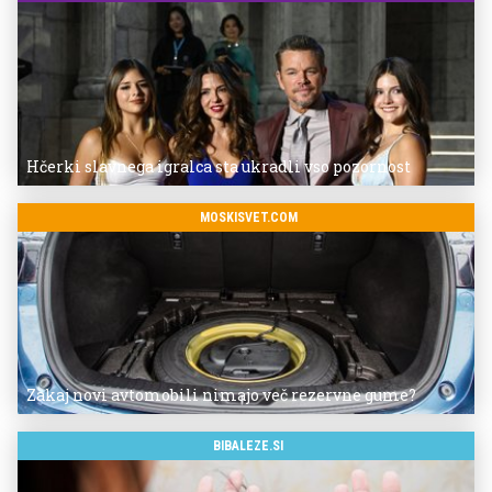
Hčerki slavnega igralca sta ukradli vso pozornost
MOSKISVET.COM
Zakaj novi avtomobili nimajo več rezervne gume?
BIBALEZE.SI