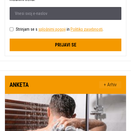
Strinjam se s
splošnimi pogoji
in
Politiko zasebnosti
.
PRIJAVI SE
ANKETA
+ Arhiv