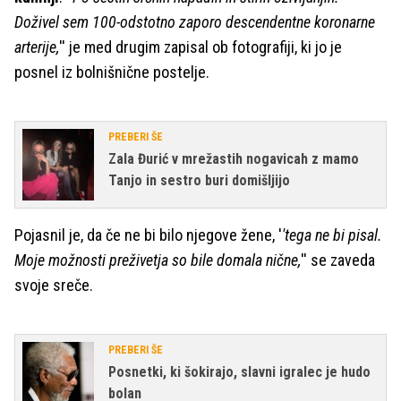
Doživel sem 100-odstotno zaporo descendentne koronarne
arterije,
'' je med drugim zapisal ob fotografiji, ki jo je
posnel iz bolnišnične postelje.
PREBERI ŠE
Zala Đurić v mrežastih nogavicah z mamo
Tanjo in sestro buri domišljijo
Pojasnil je, da če ne bi bilo njegove žene, '
'tega ne bi pisal.
Moje možnosti preživetja so bile domala nične,
'' se zaveda
svoje sreče.
PREBERI ŠE
Posnetki, ki šokirajo, slavni igralec je hudo
bolan