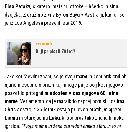
Elso Pataky,
s katero imata tri otroke – hčerko in sina
dvojčka. Z družino živi v Byron Bayu v Avstraliji, kamor se
je iz Los Angelesa preselil leta 2015.
PREBERI ŠE
Bi ji pripisali 70 let?
Tako kot številni znani, se je svoji mami in ženi priklonil ob
njunem osebnem prazniku, mnoge pa je bolj kot njegovo
posvetilo pritegnil
mladosten videz njegove 60-letne
mame
. Verjamemo, da je marsikdo naprej pomislil, da ima
Chris sestro, a 36-letnik ostaja pri dveh bratih, mlajšem
Liamu
in starejšemu
Luku
, ki sta prav tako znana filmska
igralca.
"Tvoja mama in žena sta videti enako stari, in to ni