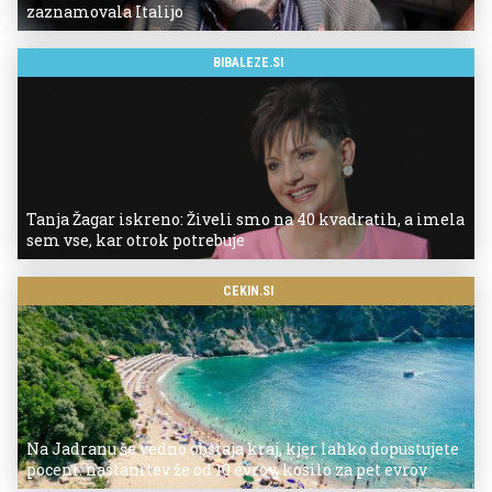
zaznamovala Italijo
BIBALEZE.SI
Tanja Žagar iskreno: Živeli smo na 40 kvadratih, a imela
sem vse, kar otrok potrebuje
CEKIN.SI
Na Jadranu še vedno obstaja kraj, kjer lahko dopustujete
poceni: nastanitev že od 10 evrov, kosilo za pet evrov