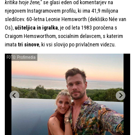
kritika tvoje žene,"
se glasi eden od komentarjev na
njegovem Instagramovem profilu, ki ima 41,9 milijona
sledilcev. 60-letna Leonie Hemsworth (dekliško Née van
Os),
učiteljica in igralka
, je od leta 1983 poročena s
Craigom Hemsworthom, socialnim delavcem, s katerim
imata
tri sinove
, ki vsi slovijo po privlačnem videzu.
FOTO: Profimedia