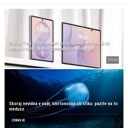
Skoraj 7 od 10 Evropejcev si želi tanek telefon, ki se
razpre v velik zaslon: Samsung ima odgovor
OGLAS
NOVICE
Skoraj nevidna v vodi, smrtonosna ob stiku: pazite na to
meduzo
ZDRAVJE