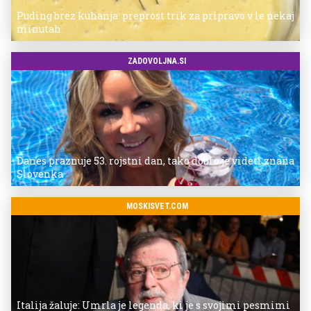
Puding brez kuhanja: preprost trik za pripravo v le nekaj
minutah
ZADOVOLJNA.SI
Danes praznuje 53. rojstni dan, tako dobro je videti znana
Slovenka
MOSKISVET.COM
Italija žaluje: Umrla je legenda, ki je s svojimi pesmimi