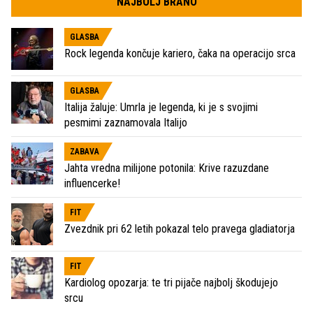
NAJBOLJ BRANO
GLASBA
Rock legenda končuje kariero, čaka na operacijo srca
GLASBA
Italija žaluje: Umrla je legenda, ki je s svojimi
pesmimi zaznamovala Italijo
ZABAVA
Jahta vredna milijone potonila: Krive razuzdane
influencerke!
FIT
Zvezdnik pri 62 letih pokazal telo pravega gladiatorja
FIT
Kardiolog opozarja: te tri pijače najbolj škodujejo
srcu