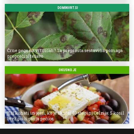
DOMINVRT.SI
Črne pege na vrtnicah? Ta preprosta sestavina pomaga
preprečiti težavo
OKUSNO.JE
Kaj kuhati in jesti, ko je skoraj 40 stopinj Celzija: 5 kosil
brez prižiganja pečice