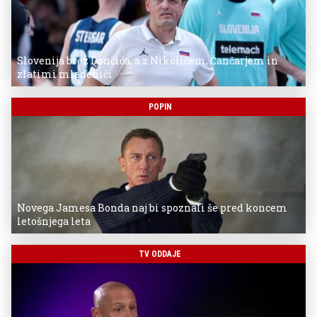
Slovenija brez Dončića, a z Nikolićem, Čančarjem in
zlatimi mladeniči
POPIN
Novega Jamesa Bonda naj bi spoznali še pred koncem
letošnjega leta
TV ODDAJE