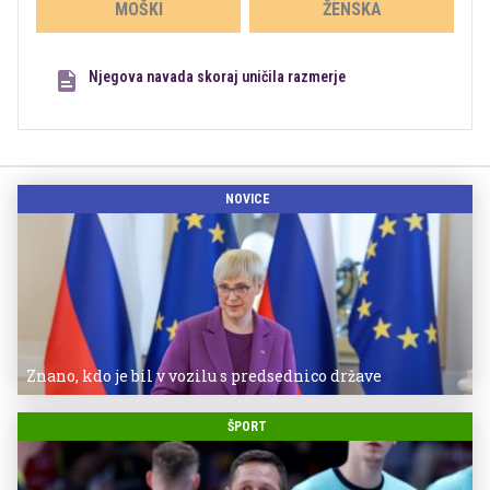
MOŠKI
ŽENSKA
Njegova navada skoraj uničila razmerje
NOVICE
Znano, kdo je bil v vozilu s predsednico države
ŠPORT