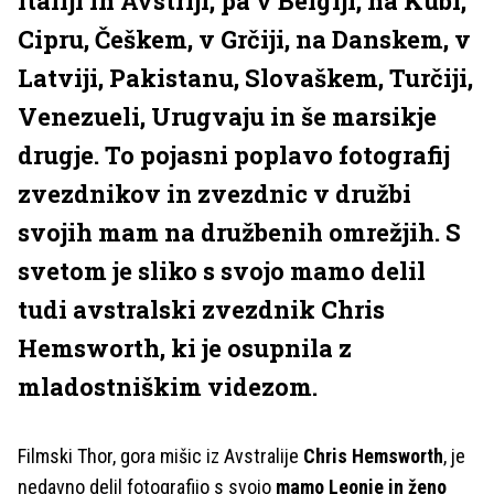
Italiji in Avstriji, pa v Belgiji, na Kubi,
Cipru, Češkem, v Grčiji, na Danskem, v
Latviji, Pakistanu, Slovaškem, Turčiji,
Venezueli, Urugvaju in še marsikje
drugje. To pojasni poplavo fotografij
zvezdnikov in zvezdnic v družbi
svojih mam na družbenih omrežjih. S
svetom je sliko s svojo mamo delil
tudi avstralski zvezdnik Chris
Hemsworth, ki je osupnila z
mladostniškim videzom.
Filmski Thor, gora mišic iz Avstralije
Chris Hemsworth
, je
nedavno delil fotografijo s svojo
mamo Leonie in ženo