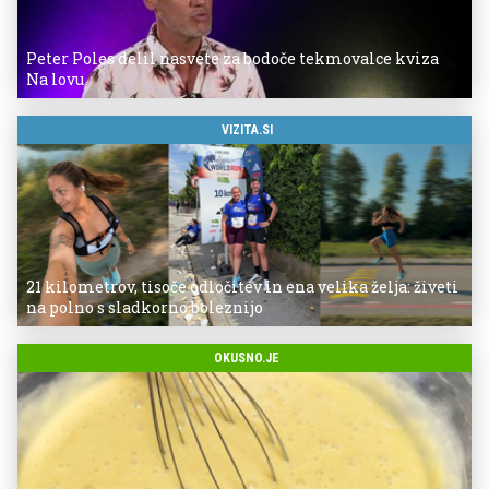
Peter Poles delil nasvete za bodoče tekmovalce kviza
Na lovu
VIZITA.SI
21 kilometrov, tisoče odločitev in ena velika želja: živeti
na polno s sladkorno boleznijo
OKUSNO.JE