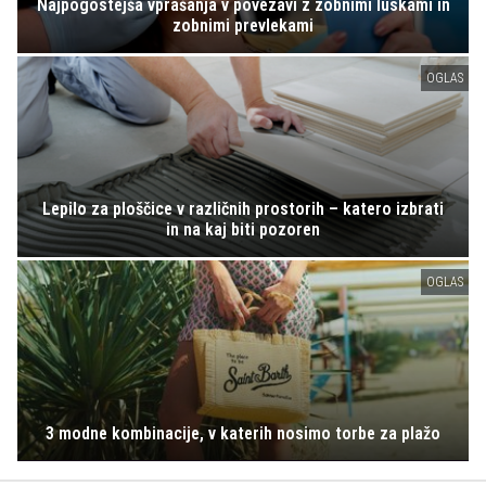
Najpogostejša vprašanja v povezavi z zobnimi luskami in
zobnimi prevlekami
OGLAS
Lepilo za ploščice v različnih prostorih – katero izbrati
in na kaj biti pozoren
OGLAS
3 modne kombinacije, v katerih nosimo torbe za plažo