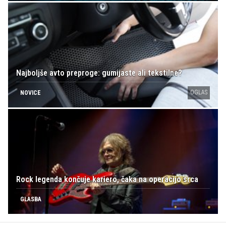
Najboljše avto preproge: gumijaste ali tekstilne?
OGLAS
NOVICE
Rock legenda končuje kariero, čaka na operacijo srca
GLASBA