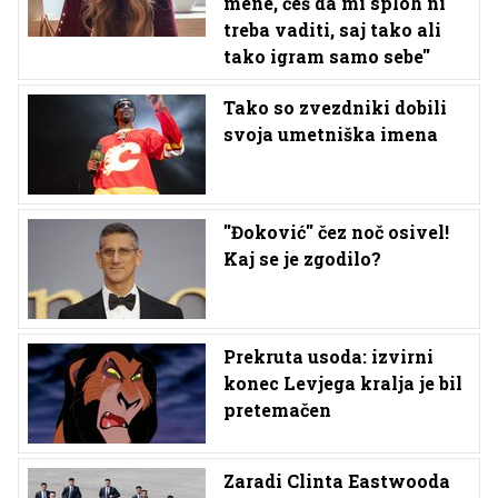
mene, češ da mi sploh ni
treba vaditi, saj tako ali
tako igram samo sebe''
Tako so zvezdniki dobili
svoja umetniška imena
''Đoković'' čez noč osivel!
Kaj se je zgodilo?
Prekruta usoda: izvirni
konec Levjega kralja je bil
pretemačen
Zaradi Clinta Eastwooda