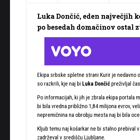
Luka Dončić, eden največjih k
po besedah domačinov ostal zve
Ekipa srbske spletne strani Kurir je nedavno o
so razkrili, kje naj bi
Luka Dončić
preživljal čas
Po informacijah, ki jih je zbrala ekipa portala
bi bila vredna približno 1,84 milijona evrov, ve
nepremičnina na obrobju mesta naj bi bila ocen
Kljub temu naj košarkar ne bi stalno prebival v 
zadrževal v središču Ljubljane.