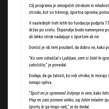
Cilj programa je omogočiti otrokom in mladostn
stroški, kot so treningi, športna oprema, potov
V naslednjih treh letih bo fundacija podprla 77
držav po svetu. Štipendije bodo namenjene pok
ali lahko otrok nadaljuje s športom ali ne.
Dončić je ob tem poudaril, da dobro ve, kako 
"
Ko sem odraščal v Ljubljani, sem si želel le igr
zatočišče,
" je povedal.
Dodaja, da ga žalosti, ko vidi otroke, ki morajo 
nimajo vpliva.
"
Šport mi je spremenil življenje in vem, kako hitr
Play mi zato pomeni veliko, saj želim mladim špo
športu, ki ga imajo radi,
" je še dodal.