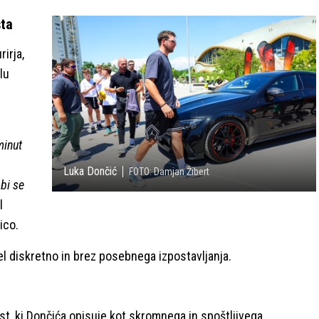
sta
irja,
lu
minut
Luka Dončić
FOTO: Damjan Žibert
 bi se
l
ico.
el diskretno in brez posebnega izpostavljanja.
sist, ki Dončića opisuje kot skromnega in spoštljivega.