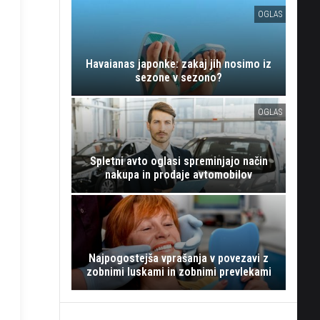
OGLAS
Havaianas japonke: zakaj jih nosimo iz
sezone v sezono?
OGLAS
Spletni avto oglasi spreminjajo način
nakupa in prodaje avtomobilov
Najpogostejša vprašanja v povezavi z
zobnimi luskami in zobnimi prevlekami