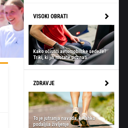
VISOKI OBRATI
Kako očistiti avtomobilske sedeže?
Triki, ki jih morate poznati
ZDRAVJE
To je jutranja navada, ki lahko
podaljša življenje