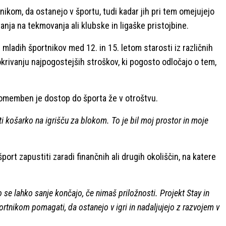
ikom, da ostanejo v športu, tudi kadar jih pri tem omejujejo
anja na tekmovanja ali klubske in ligaške pristojbine.
 mladih športnikov med 12. in 15. letom starosti iz različnih
rivanju najpogostejših stroškov, ki pogosto odločajo o tem,
pomemben je dostop do športa že v otroštvu.
ati košarko na igrišču za blokom. To je bil moj prostor in moje
šport zapustiti zaradi finančnih ali drugih okoliščin, na katere
o se lahko sanje končajo, če nimaš priložnosti. Projekt Stay in
rtnikom pomagati, da ostanejo v igri in nadaljujejo z razvojem v