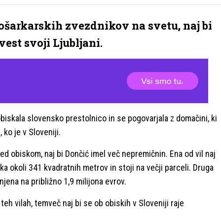
ošarkarskih zvezdnikov na svetu, naj bi
st svoji Ljubljani.
biskala slovensko prestolnico in se pogovarjala z domačini, ki
, ko je v Sloveniji.
 med obiskom, naj bi Dončić imel več nepremičnin. Ena od vil naj
lika okoli 341 kvadratnih metrov in stoji na večji parceli. Druga
jena na približno 1,9 milijona evrov.
teh vilah, temveč naj bi se ob obiskih v Sloveniji raje