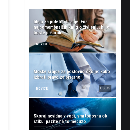
Ideja za poletno branje: Ena
najpomembnejših knjig o življenju, ki jo
boste prebrali
NOVICE
Moške srajce za poslovno okolje: kako
izbrati pravo za pisarno
OGLAS
NOVICE
Skoraj nevidna v vodi, smrtonosna ob
stiku: pazite na to meduzo