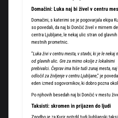
Domačini: Luka naj bi živel v centru me
Domačini, s katerimi se je pogovarjala ekipa Kur
so povedali, da naj bi Dončić živel v mirnem de
centra Ljubljane, le nekaj ulic stran od glavnih
mestnih prometnic.
"
Luka živi v centru mesta, v stavbi, ki je le nekaj 
od glavnih ulic. Gre za mirno okolje z lokalnimi
prebivalci. Čeprav ima hiše tudi zunaj mesta, naj
odločil za življenje v centru Ljubljane
," je poveda
eden izmed sogovornikov, ki dobro pozna okol
Po njihovih besedah naj bi Dončić v mestu živ
Taksisti: skromen in prijazen do ljudi
Zgodbo je za Kurir potrdil tudi ljubljanski tak