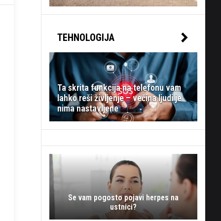
TEHNOLOGIJA
Ta skrita funkcija na telefonu vam
lahko reši življenje – večina ljudi je
nima nastavljene
Se vam pogosto pojavi herpes na
ustnici?