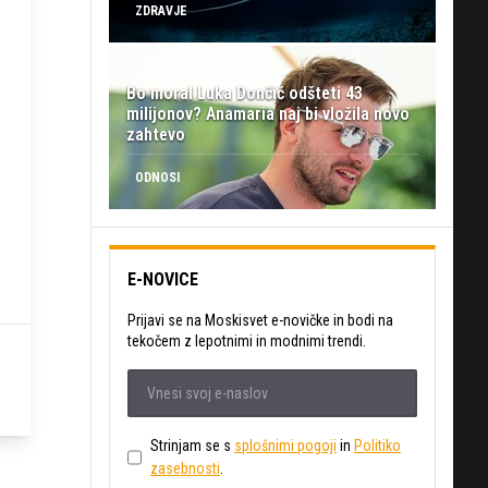
ZDRAVJE
Bo moral Luka Dončić odšteti 43
milijonov? Anamaria naj bi vložila novo
zahtevo
ODNOSI
E-NOVICE
Prijavi se na Moskisvet e-novičke in bodi na
tekočem z lepotnimi in modnimi trendi.
Strinjam se s
splošnimi pogoji
in
Politiko
zasebnosti
.