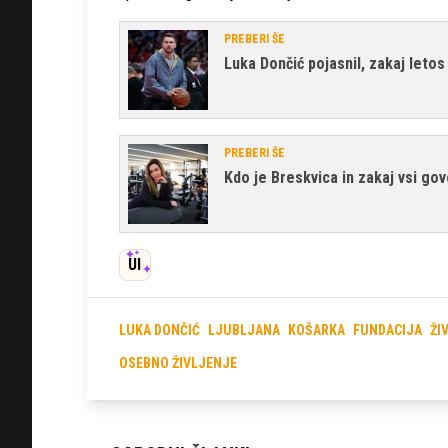
PREBERI ŠE
Luka Dončić pojasnil, zakaj letos
PREBERI ŠE
Kdo je Breskvica in zakaj vsi gov
UI
LUKA DONČIĆ
LJUBLJANA
KOŠARKA
FUNDACIJA
ŽI
OSEBNO ŽIVLJENJE