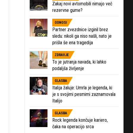
Zakaj novi avtomobili nimajo več
rezervne gume?
ODNOSI
Partner zvezdnice izginil brez
sledu: nikoli ga niso našli, nato je
prišla še ena tragedija
ZDRAVJE
To je jutranja navada, ki lahko
podaljša življenje
GLASBA
Italija žaluje: Umrla je legenda, ki
je s svojimi pesmimi zaznamovala
Italijo
GLASBA
Rock legenda končuje kariero,
čaka na operacijo srca