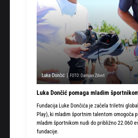
Luka Dončić
FOTO: Damjan Žibert
Luka Dončić pomaga mladim športnikom,
Fundacija Luke Dončića je začela triletni glob
Play), ki mladim športnim talentom omogoča 
mladim športnikom nudi do približno 22.060 ev
fundacije.