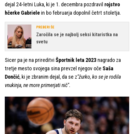
dejal 24-letni Luka, ki je 1. decembra pozdravil
rojstvo
hčerke Gabriele
in bo februarja dopolnil četrt stoletja.
PREBERI ŠE
Zaročila se je najbolj seksi kitaristka na
svetu
Sicer pa je na prireditvi
Športnik leta 2023
nagrado za
tretje mesto svojega sina prevzel njegov oče
Saša
Dončić
, ki je zbranim dejal,
da se z
''žurko, ko se je rodila
vnukinja, ne more primerjati nič''
.