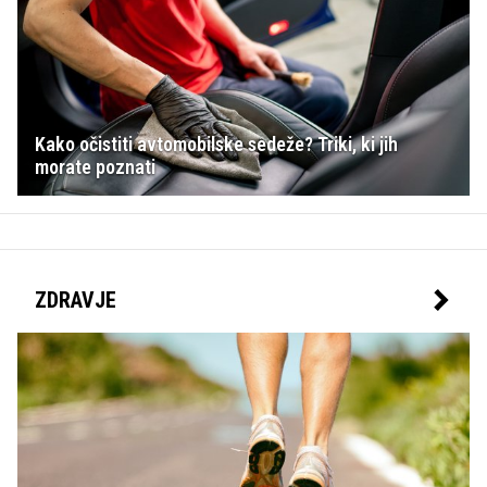
Kako očistiti avtomobilske sedeže? Triki, ki jih
morate poznati
ZDRAVJE