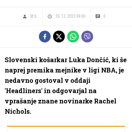
M.S.
20. 12. 2023 09.00
0
Slovenski košarkar Luka Dončić, ki še
naprej premika mejnike v ligi NBA, je
nedavno gostoval v oddaji
'Headliners' in odgovarjal na
vprašanje znane novinarke Rachel
Nichols.