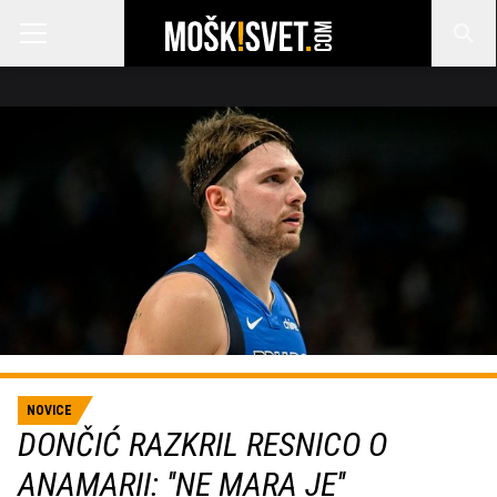
NOVICE
DONČIĆ RAZKRIL RESNICO O
ANAMARII: ''NE MARA JE''