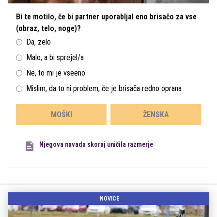
Bi te motilo, če bi partner uporabljal eno brisačo za vse
(obraz, telo, noge)?
Da, zelo
Malo, a bi sprejel/a
Ne, to mi je vseeno
Mislim, da to ni problem, če je brisača redno oprana
MOŠKI
ŽENSKA
Njegova navada skoraj uničila razmerje
NOVICE