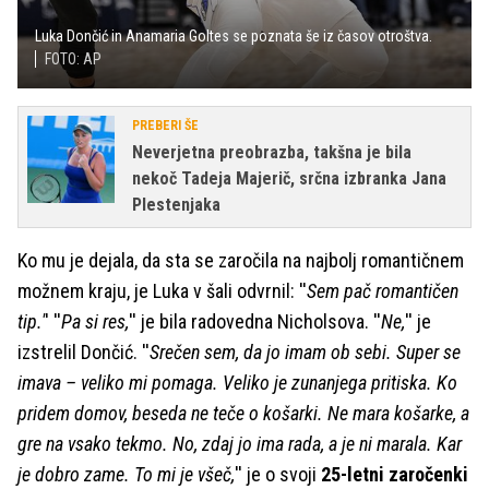
Luka Dončić in Anamaria Goltes se poznata še iz časov otroštva.
FOTO: AP
PREBERI ŠE
Neverjetna preobrazba, takšna je bila
nekoč Tadeja Majerič, srčna izbranka Jana
Plestenjaka
Ko mu je dejala, da sta se zaročila na najbolj romantičnem
možnem kraju, je Luka v šali odvrnil: ''
Sem pač romantičen
tip.'
' ''
Pa si res,
'' je bila radovedna Nicholsova. ''
Ne,
'' je
izstrelil Dončić. ''
Srečen sem, da jo imam ob sebi. Super se
imava – veliko mi pomaga. Veliko je zunanjega pritiska. Ko
pridem domov, beseda ne teče o košarki. Ne mara košarke, a
gre na vsako tekmo. No, zdaj jo ima rada, a je ni marala. Kar
je dobro zame. To mi je všeč,
'' je o svoji
25-letni zaročenki