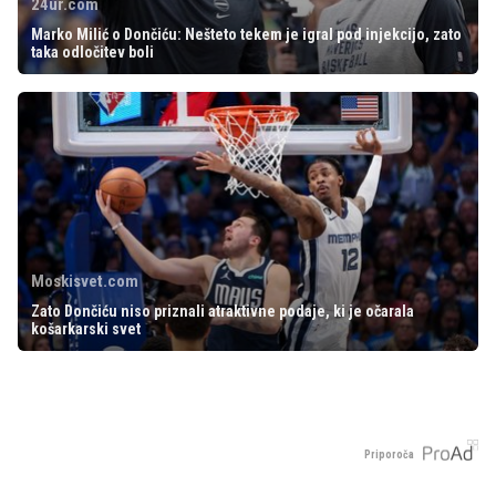
24ur.com
Marko Milić o Dončiću: Nešteto tekem je igral pod injekcijo, zato
taka odločitev boli
Moskisvet.com
Zato Dončiću niso priznali atraktivne podaje, ki je očarala
košarkarski svet
Priporoča