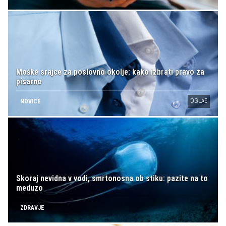
Moške srajce za poslovno okolje: kako izbrati pravo za
pisarno
OGLAS
NOVICE
Skoraj nevidna v vodi, smrtonosna ob stiku: pazite na to
meduzo
ZDRAVJE