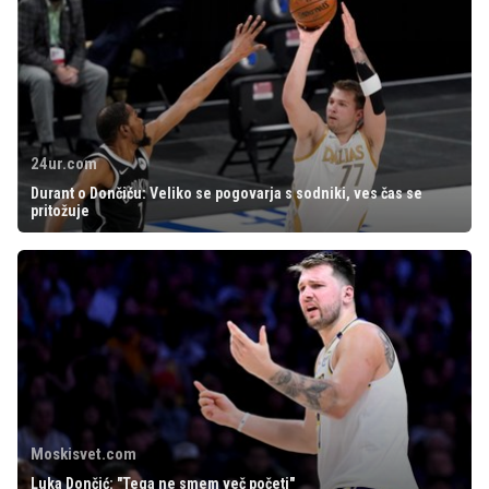
24ur.com
Durant o Dončiću: Veliko se pogovarja s sodniki, ves čas se
pritožuje
Moskisvet.com
Luka Dončić: "Tega ne smem več početi"