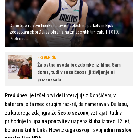
Dončić po rojstvu hčerke naravnost blesti na parketu in kljub
zdesetkani ekipi Dallas ohranja na zmagovitih tirnicah.
FOTO:
Profimedia
PREBERI ŠE
Žalostna usoda brezdomke iz filma Sam
doma, tudi v resničnosti ji življenje ni
prizanašalo
Pred dnevi je izšel prvi del intervjuja z Dončičem, v
katerem je ta med drugim razkril, da namerava v Dallasu,
za katerega zdaj igra že
šesto sezono
, vztrajati tudi v
prihodnje in upa na ponovitev uspeha kluba izpred 12 let,
ko so na krilih Dirka Nowitzkega osvojili svoj
edini naslov