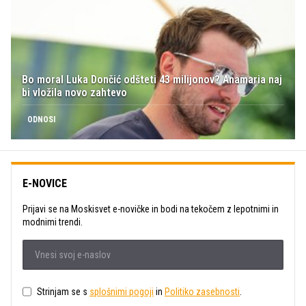
Bo moral Luka Dončić odšteti 43 milijonov? Anamaria naj
bi vložila novo zahtevo
ODNOSI
E-NOVICE
Prijavi se na Moskisvet e-novičke in bodi na tekočem z lepotnimi in
modnimi trendi.
Strinjam se s
splošnimi pogoji
in
Politiko zasebnosti
.