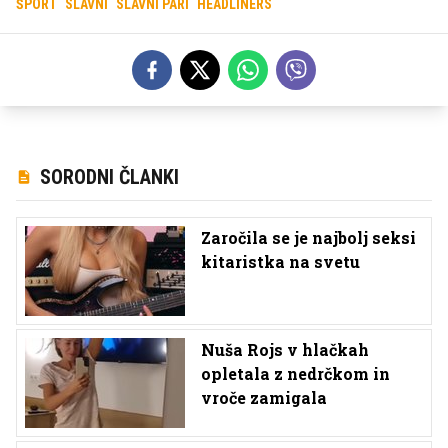
ŠPORT
SLAVNI
SLAVNI PARI
HEADLINERS
SORODNI ČLANKI
Zaročila se je najbolj seksi
kitaristka na svetu
Nuša Rojs v hlačkah
opletala z nedrčkom in
vroče zamigala