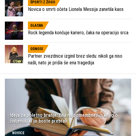
ŠPORTI Z ŽOGO
Novica o smrti očeta Lionela Messija zanetila kaos
GLASBA
Rock legenda končuje kariero, čaka na operacijo srca
ODNOSI
Partner zvezdnice izginil brez sledu: nikoli ga niso
našli, nato je prišla še ena tragedija
Ideja za poletno branje: Ena najpomembnejših knjig o
življenju, ki jo boste prebrali
NOVICE