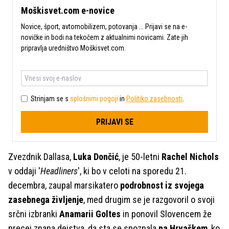
Moškisvet.com e-novice
Novice, šport, avtomobilizem, potovanja ... Prijavi se na e-
novičke in bodi na tekočem z aktualnimi novicami. Zate jih
pripravlja uredništvo Moškisvet.com.
Strinjam se s
splošnimi pogoji
in
Politiko zasebnosti
.
PRIJAVI SE
Zvezdnik Dallasa,
Luka Dončić
, je 50-letni
Rachel Nichols
v oddaji '
Headliners
', ki bo v celoti na sporedu 21.
decembra, zaupal marsikatero
podrobnost iz svojega
zasebnega življenje
, med drugim se je razgovoril o svoji
srčni izbranki
Anamarii Goltes
in ponovil Slovencem že
precej znana dejstva, da sta se spoznala
na Hrvaškem
, ko