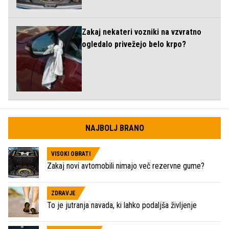
Zakaj nekateri vozniki na vzvratno
ogledalo privežejo belo krpo?
NAJBOLJ BRANO
VISOKI OBRATI
Zakaj novi avtomobili nimajo več rezervne gume?
ZDRAVJE
To je jutranja navada, ki lahko podaljša življenje