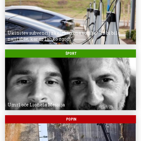
Ukinitev subvencij za električna vozila? 'To bi bilo
najslabše, kar se lahko zgodi'
ŠPORT
Umrl oče Lionela Messija
POPIN