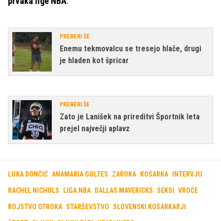
prvaka lige NBA
.
PREBERI ŠE
Enemu tekmovalcu se tresejo hlače, drugi
je hladen kot špricar
PREBERI ŠE
Zato je Lanišek na prireditvi Športnik leta
prejel največji aplavz
LUKA DONČIĆ
ANAMARIA GOLTES
ZAROKA
KOŠARKA
INTERVJU
RACHEL NICHOLS
LIGA NBA
DALLAS MAVERICKS
SEKSI
VROČE
ROJSTVO OTROKA
STARŠEVSTVO
SLOVENSKI KOŠARKARJI