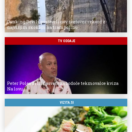
Dunking Devils postavili nov svetovni rekord z
najvišjim skokom na trampolinu
TV ODDAJE
Peter Poles delil nasvete za bodoče tekmovalce kviza
Na lovu
VIZITA.SI