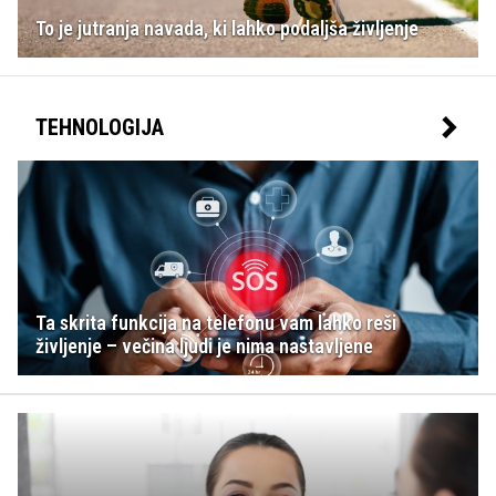
To je jutranja navada, ki lahko podaljša življenje
TEHNOLOGIJA
Ta skrita funkcija na telefonu vam lahko reši
življenje – večina ljudi je nima nastavljene