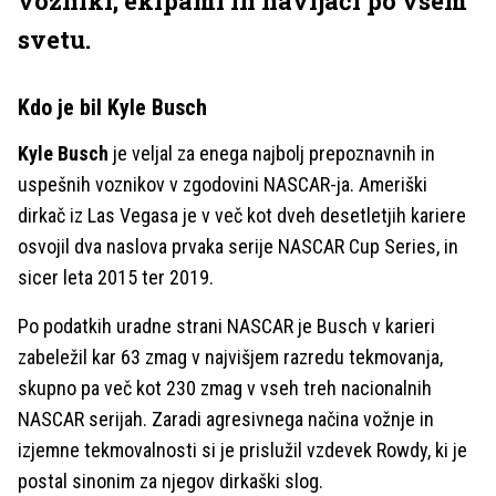
vozniki, ekipami in navijači po vsem
svetu.
Kdo je bil Kyle Busch
Kyle Busch
je veljal za enega najbolj prepoznavnih in
uspešnih voznikov v zgodovini NASCAR-ja. Ameriški
dirkač iz Las Vegasa je v več kot dveh desetletjih kariere
osvojil dva naslova prvaka serije NASCAR Cup Series, in
sicer leta 2015 ter 2019.
Po podatkih uradne strani NASCAR je Busch v karieri
zabeležil kar 63 zmag v najvišjem razredu tekmovanja,
skupno pa več kot 230 zmag v vseh treh nacionalnih
NASCAR serijah. Zaradi agresivnega načina vožnje in
izjemne tekmovalnosti si je prislužil vzdevek Rowdy, ki je
postal sinonim za njegov dirkaški slog.