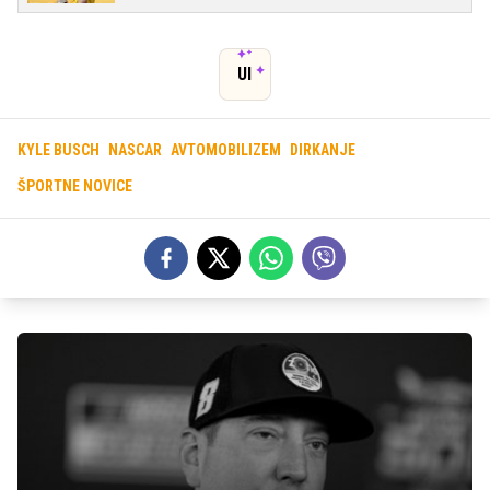
UI
KYLE BUSCH
NASCAR
AVTOMOBILIZEM
DIRKANJE
ŠPORTNE NOVICE