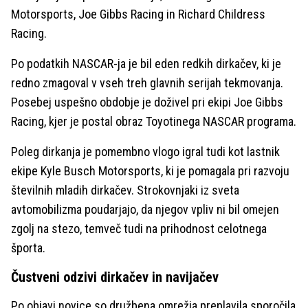
Motorsports, Joe Gibbs Racing in Richard Childress
Racing.
Po podatkih NASCAR-ja je bil eden redkih dirkačev, ki je
redno zmagoval v vseh treh glavnih serijah tekmovanja.
Posebej uspešno obdobje je doživel pri ekipi Joe Gibbs
Racing, kjer je postal obraz Toyotinega NASCAR programa.
Poleg dirkanja je pomembno vlogo igral tudi kot lastnik
ekipe Kyle Busch Motorsports, ki je pomagala pri razvoju
številnih mladih dirkačev. Strokovnjaki iz sveta
avtomobilizma poudarjajo, da njegov vpliv ni bil omejen
zgolj na stezo, temveč tudi na prihodnost celotnega
športa.
Čustveni odzivi dirkačev in navijačev
Po objavi novice so družbena omrežja preplavila sporočila