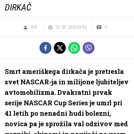
DIRKAČ
B.R.
22. 05. 2026 09.42
0
Smrt ameriškega dirkača je pretresla
svet NASCAR-ja in milijone ljubiteljev
avtomobilizma. Dvakratni prvak
serije NASCAR Cup Series je umrl pri
41 letih po nenadni hudi bolezni,
novica pa je sprožila val odzivov med