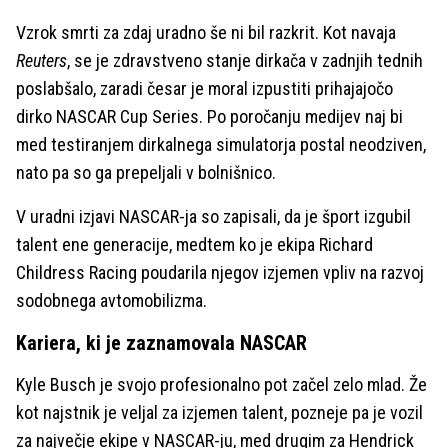
Vzrok smrti za zdaj uradno še ni bil razkrit. Kot navaja
Reuters
, se je zdravstveno stanje dirkača v zadnjih tednih
poslabšalo, zaradi česar je moral izpustiti prihajajočo
dirko NASCAR Cup Series. Po poročanju medijev naj bi
med testiranjem dirkalnega simulatorja postal neodziven,
nato pa so ga prepeljali v bolnišnico.
V uradni izjavi NASCAR-ja so zapisali, da je šport izgubil
talent ene generacije, medtem ko je ekipa Richard
Childress Racing poudarila njegov izjemen vpliv na razvoj
sodobnega avtomobilizma.
Kariera, ki je zaznamovala NASCAR
Kyle Busch je svojo profesionalno pot začel zelo mlad. Že
kot najstnik je veljal za izjemen talent, pozneje pa je vozil
za največje ekipe v NASCAR-ju, med drugim za Hendrick