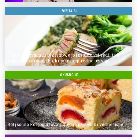
VIZITA.SI
Polna je nevarnih toksinov, a jo imamo vsi radi: to je
najbolj nezdrava riba, ki jo mnogi redno uživajo
OKUSNO.JE
Bolj sočno kot jogurtovo: poletno pecivo, ki vedno uspe