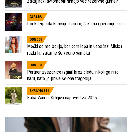
Zakaj novi avtomobili nimajo več rezervne gume?
GLASBA
Rock legenda končuje kariero, čaka na operacijo srca
ODNOSI
Moški se me bojijo, ker sem lepa in uspešna: Misica
razkrila, zakaj je še vedno samska
ODNOSI
Partner zvezdnice izginil brez sledu: nikoli ga niso
našli, nato je prišla še ena tragedija
SKRIVNOSTI
Baba Vanga: Srhljiva napoved za 2026