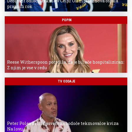
Debitant odločil tekmo v Celju: Olimpija znova ostala
praznih rok
POPIN
Reese Witherspoon potrdila, da je bil oče hospitaliziran:
Z njim je vse v redu
TV ODDAJE
Peter Poles delil nasvete za bodoče tekmovalce kviza
Na lovu