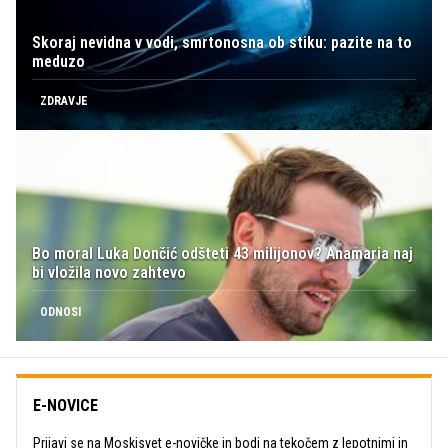
Skoraj nevidna v vodi, smrtonosna ob stiku: pazite na to
meduzo
ZDRAVJE
Bo moral Luka Dončić odšteti 43 milijonov? Anamaria naj
bi vložila novo zahtevo
ODNOSI
E-NOVICE
Prijavi se na Moskisvet e-novičke in bodi na tekočem z lepotnimi in