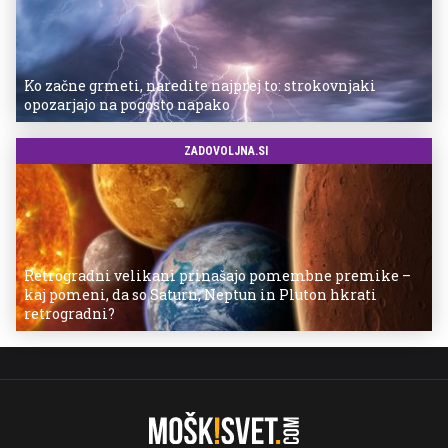
Ko začne grmeti, naredite najprej to: strokovnjaki
opozarjajo na pogosto napako
ZADOVOLJNA.SI
Retrogradni velikani prinašajo pomembne premike –
kaj pomeni, da so Saturn, Neptun in Pluton hkrati
retrogradni?