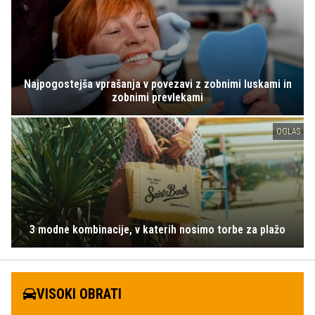
Najpogostejša vprašanja v povezavi z zobnimi luskami in
zobnimi prevlekami
OGLAS
3 modne kombinacije, v katerih nosimo torbe za plažo
VISOKI OBRATI