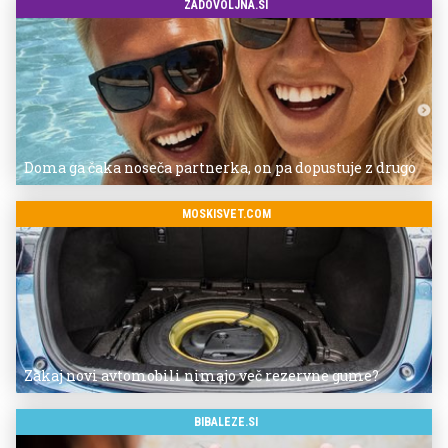
ZADOVOLJNA.SI
Doma ga čaka noseča partnerka, on pa dopustuje z drugo
MOSKISVET.COM
Zakaj novi avtomobili nimajo več rezervne gume?
BIBALEZE.SI