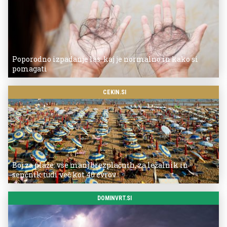
Poporodno izpadanje las: kaj je normalno in kako si
pomagati
CEKIN.SI
Boj za plaže: vse manj brezplačnih, za ležalnik in
senčnik tudi več kot 40 evrov
DOMINVRT.SI