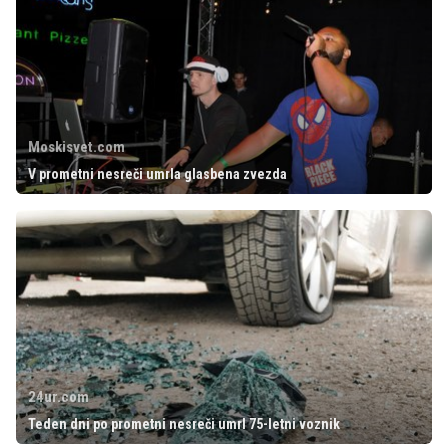
Moskisvet.com
V prometni nesreči umrla glasbena zvezda
24ur.com
Teden dni po prometni nesreči umrl 75-letni voznik