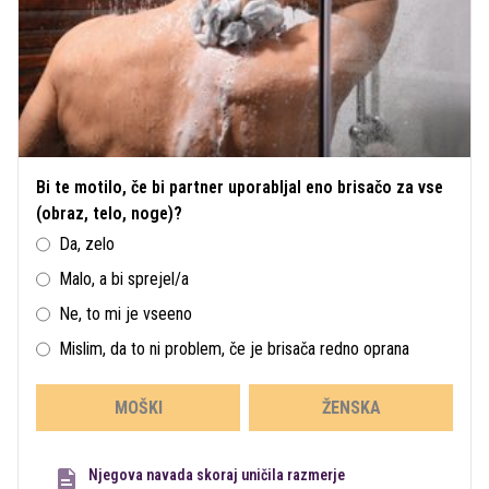
Bi te motilo, če bi partner uporabljal eno brisačo za vse
(obraz, telo, noge)?
Da, zelo
Malo, a bi sprejel/a
Ne, to mi je vseeno
Mislim, da to ni problem, če je brisača redno oprana
MOŠKI
ŽENSKA
Njegova navada skoraj uničila razmerje