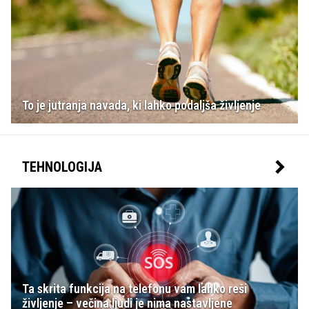
To je jutranja navada, ki lahko podaljša življenje
TEHNOLOGIJA
Ta skrita funkcija na telefonu vam lahko reši
življenje – večina ljudi je nima nastavljene