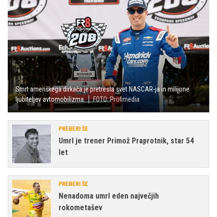
Smrt ameriškega dirkača je pretresla svet NASCAR-ja in milijone
ljubiteljev avtomobilizma.
FOTO: Profimedia
PREBERI ŠE
Umrl je trener Primož Praprotnik, star 54
let
PREBERI ŠE
Nenadoma umrl eden največjih
rokometašev