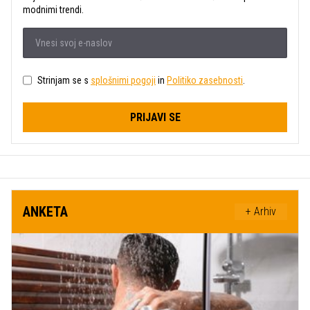
modnimi trendi.
Strinjam se s
splošnimi pogoji
in
Politiko zasebnosti
.
PRIJAVI SE
ANKETA
+ Arhiv