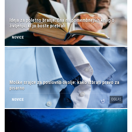
Ideja za poletno branje: Ena najpomembnejših knjig o
življenju, ki jo boste prebrali
NOVICE
Moške srajce za poslovno okolje: kako izbrati pravo za
pisarno
OGLAS
NOVICE