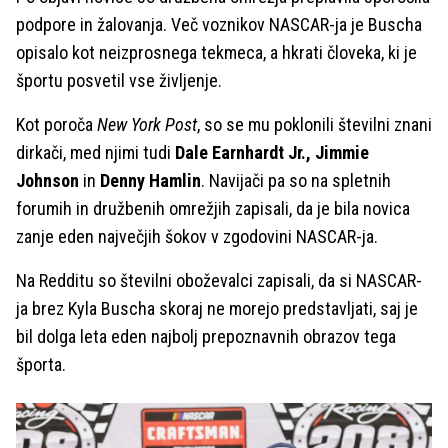
podpore in žalovanja. Več voznikov NASCAR-ja je Buscha
opisalo kot neizprosnega tekmeca, a hkrati človeka, ki je
športu posvetil vse življenje.
Kot poroča
New York Post
, so se mu poklonili številni znani
dirkači, med njimi tudi
Dale Earnhardt Jr., Jimmie
Johnson
in
Denny Hamlin
. Navijači pa so na spletnih
forumih in družbenih omrežjih zapisali, da je bila novica
zanje eden največjih šokov v zgodovini NASCAR-ja.
Na Redditu so številni oboževalci zapisali, da si NASCAR-
ja brez Kyla Buscha skoraj ne morejo predstavljati, saj je
bil dolga leta eden najbolj prepoznavnih obrazov tega
športa.