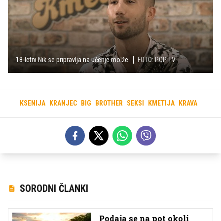
18-letni Nik se pripravlja na učenje molže.
FOTO: POP TV
KSENIJA
KRANJEC
BIG
BROTHER
SEKSI
KMETIJA
KRAVA
SORODNI ČLANKI
Podaja se na pot okoli