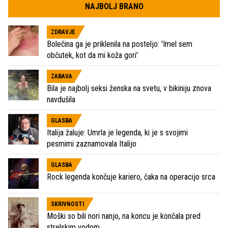
NAJBOLJ BRANO
ZDRAVJE
Bolečina ga je priklenila na posteljo: 'Imel sem
občutek, kot da mi koža gori'
ZABAVA
Bila je najbolj seksi ženska na svetu, v bikiniju znova
navdušila
GLASBA
Italija žaluje: Umrla je legenda, ki je s svojimi
pesmimi zaznamovala Italijo
GLASBA
Rock legenda končuje kariero, čaka na operacijo srca
SKRIVNOSTI
Moški so bili nori nanjo, na koncu je končala pred
strelskim vodom