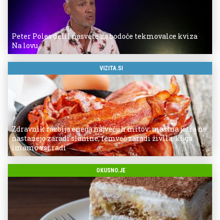
Peter Poles delil nasvete za bodoče tekmovalce kviza
Na lovu
VIZITA.SI
Zdravnik razbija enega največjih mitov: mastna jetra ne
nastanejo zaradi slanine, temveč zaradi živila, ki ga
imamo vsi radi
OKUSNO.JE