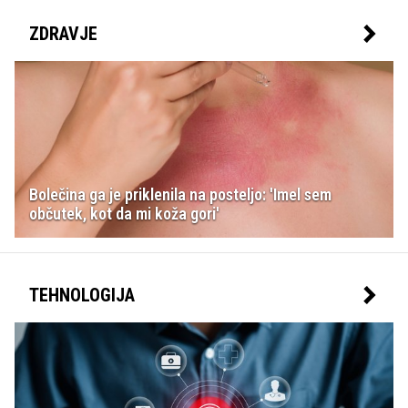
ZDRAVJE
Bolečina ga je priklenila na posteljo: 'Imel sem
občutek, kot da mi koža gori'
TEHNOLOGIJA