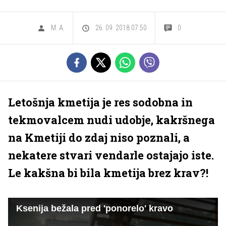
M. A.
26. 09. 2018 07.50
0
Letošnja kmetija je res sodobna in
tekmovalcem nudi udobje, kakršnega
na Kmetiji do zdaj niso poznali, a
nekatere stvari vendarle ostajajo iste.
Le kakšna bi bila kmetija brez krav?!
Ksenija bežala pred 'ponorelo' kravo