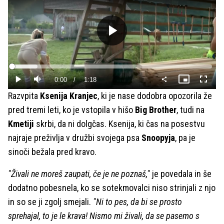
Predvajaj
Loaded
:
12.67%
Current
0:00
/
Duration
1:18
Predvajaj
Tiho
Slika
Celoza
v
način
Razvpita
Ksenija Kranjec
, ki je nase dodobra opozorila že
sliki
Time
pred tremi leti, ko je vstopila v hišo
Big Brother
, tudi na
Kmetiji
skrbi, da ni dolgčas. Ksenija, ki čas na posestvu
najraje preživlja v družbi svojega psa
Snoopyja
, pa je
sinoči bežala pred kravo.
"Živali ne moreš zaupati, če je ne poznaš,"
je povedala in še
dodatno pobesnela, ko se sotekmovalci niso strinjali z njo
in so se ji zgolj smejali.
"Ni to pes, da bi se prosto
sprehajal, to je le krava! Nismo mi živali, da se pasemo s