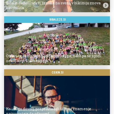
Bila je najbolj seksi ženska na svetu, v bikiniju znova
navdušila
BIBALEZE.SI
Otroci tu za en teden oddajo telefone, nato pa se zgodi
nekaj nepričakovanega
CEKIN.SI
Ko imajo dovolj, preprosto odidejo: to znamenje
najpogosteje da odpoved