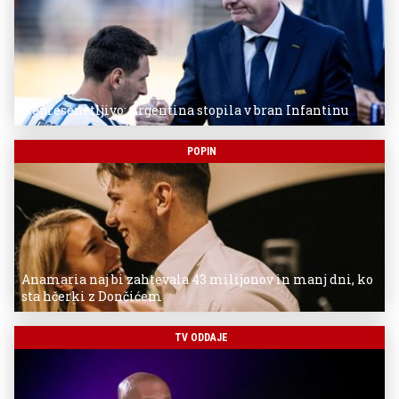
Nepresenetljivo: Argentina stopila v bran Infantinu
POPIN
Anamaria naj bi zahtevala 43 milijonov in manj dni, ko
sta hčerki z Dončićem
TV ODDAJE