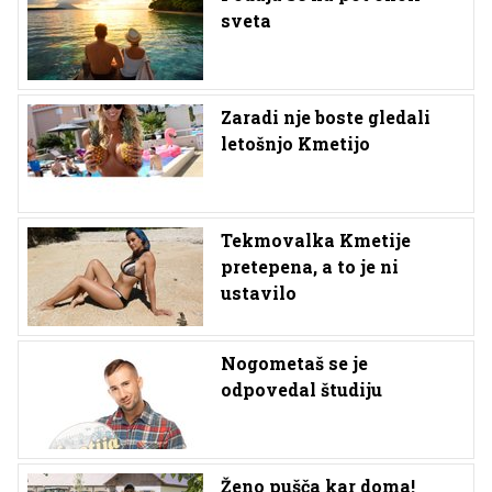
sveta
Zaradi nje boste gledali
letošnjo Kmetijo
Tekmovalka Kmetije
pretepena, a to je ni
ustavilo
Nogometaš se je
odpovedal študiju
Ženo pušča kar doma!