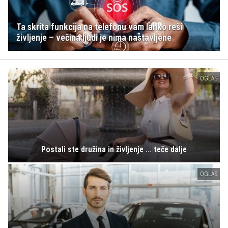
Ta skrita funkcija na telefonu vam lahko reši
življenje – večina ljudi je nima nastavljene
OGLAS
Postali ste družina in življenje ... teče dalje
OGLAS