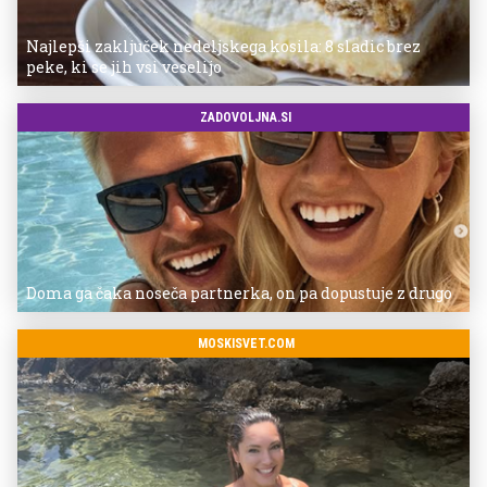
Najlepši zaključek nedeljskega kosila: 8 sladic brez
peke, ki se jih vsi veselijo
ZADOVOLJNA.SI
Doma ga čaka noseča partnerka, on pa dopustuje z drugo
MOSKISVET.COM