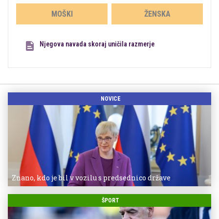
MOŠKI
ŽENSKA
Njegova navada skoraj uničila razmerje
NOVICE
Znano, kdo je bil v vozilu s predsednico države
ŠPORT