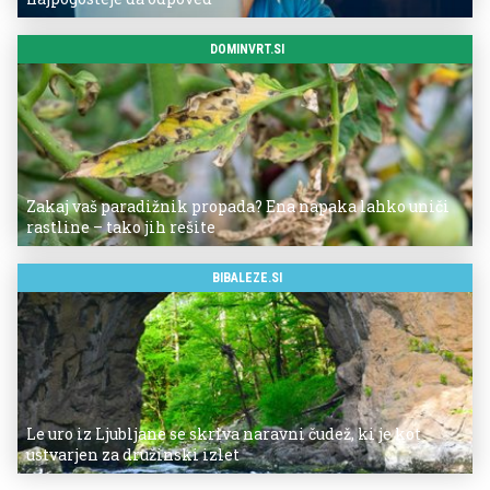
DOMINVRT.SI
Zakaj vaš paradižnik propada? Ena napaka lahko uniči
rastline – tako jih rešite
BIBALEZE.SI
Le uro iz Ljubljane se skriva naravni čudež, ki je kot
ustvarjen za družinski izlet