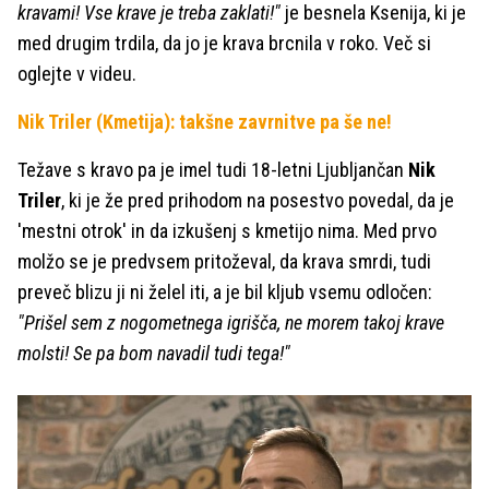
kravami! Vse krave je treba zaklati!"
je besnela Ksenija, ki je
med drugim trdila, da jo je krava brcnila v roko. Več si
oglejte v videu.
Nik Triler (Kmetija): takšne zavrnitve pa še ne!
Težave s kravo pa je imel tudi 18-letni Ljubljančan
Nik
Triler
, ki je že pred prihodom na posestvo povedal, da je
'mestni otrok' in da izkušenj s kmetijo nima. Med prvo
molžo se je predvsem pritoževal, da krava smrdi, tudi
preveč blizu ji ni želel iti, a je bil kljub vsemu odločen:
"Prišel sem z nogometnega igrišča, ne morem takoj krave
molsti! Se pa bom navadil tudi tega!"