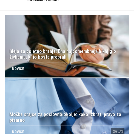
Ideja za poletno branje: Ena najpomembnejših knjig o
življenju, ki jo boste prebrali
NOVICE
Moške srajce za poslovno okolje: kako izbrati pravo za
pisarno
OGLAS
NOVICE