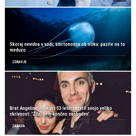
Skoraj nevidna v vodi, smrtonosna ob stiku: pazite na to
meduzo
ZDRAVJE
Brat Angeline Jolie pri 53 letih razkril svojo veliko
skrivnost: 'Zdaj sem končno svoboden'
ZABAVA