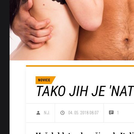
NOVICE
TAKO JIH JE 'NAT
N.J.
04. 05. 2018 08.07
1