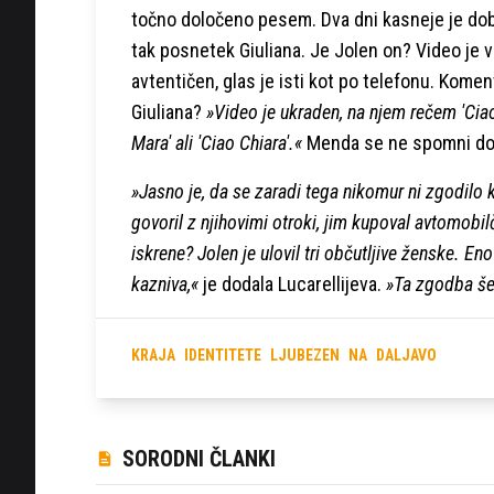
točno določeno pesem. Dva dni kasneje je dob
tak posnetek Giuliana. Je Jolen on? Video je v
avtentičen, glas je isti kot po telefonu. Komen
Giuliana?
»Video je ukraden, na njem rečem 'Cia
Mara' ali 'Ciao Chiara'.«
Menda se ne spomni do
»Jasno je, da se zaradi tega nikomur ni zgodilo 
govoril z njihovimi otroki, jim kupoval avtomobilč
iskrene? Jolen je ulovil tri občutljive ženske. Eno
kazniva,«
je dodala Lucarellijeva.
»Ta zgodba še 
KRAJA
IDENTITETE
LJUBEZEN
NA
DALJAVO
SORODNI ČLANKI