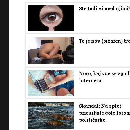
Ste tudi vi med njimi
To je nov (bizaren) tr
Noro, kaj vse se zgod
internetu!
Škandal: Na splet
pricurljale gole fotog
političarke!