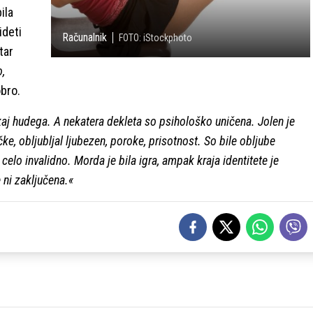
ila
ideti
Računalnik
FOTO: iStockphoto
tar
o,
bro.
kaj hudega. A nekatera dekleta so psihološko uničena. Jolen je
ke, obljubljal ljubezen, poroke, prisotnost. So bile obljube
 celo invalidno. Morda je bila igra, ampak kraja identitete je
ni zaključena.«