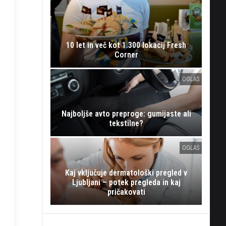
10 let in več kot 1.300 lokacij Fresh
Corner
OGLAS
Najboljše avto preproge: gumijaste ali
tekstilne?
OGLAS
Kaj vključuje dermatološki pregled v
Ljubljani – potek pregleda in kaj
pričakovati