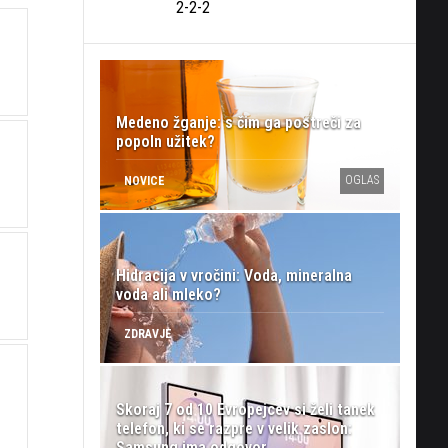
2-2-2
Medeno žganje: s čim ga postreči za
popoln užitek?
OGLAS
NOVICE
Hidracija v vročini: Voda, mineralna
voda ali mleko?
ZDRAVJE
Skoraj 7 od 10 Evropejcev si želi tanek
telefon, ki se razpre v velik zaslon:
Samsung ima odgovor