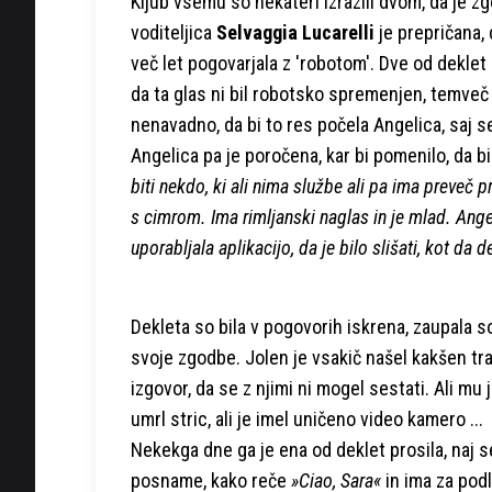
Kljub vsemu so nekateri izrazili dvom, da je zg
voditeljica
Selvaggia Lucarelli
je prepričana, 
več let pogovarjala z 'robotom'. Dve od deklet
da ta glas ni bil robotsko spremenjen, temveč 
nenavadno, da bi to res počela Angelica, saj s
Angelica pa je poročena, kar bi pomenilo, da b
biti nekdo, ki ali nima službe ali pa ima preveč 
s cimrom. Ima rimljanski naglas in je mlad. Angel
uporabljala aplikacijo, da je bilo slišati, kot da 
Dekleta so bila v pogovorih iskrena, zaupala s
svoje zgodbe. Jolen je vsakič našel kakšen tr
izgovor, da se z njimi ni mogel sestati. Ali mu 
umrl stric, ali je imel uničeno video kamero ...
Nekekga dne ga je ena od deklet prosila, naj s
posname, kako reče
»Ciao, Sara«
in ima za pod