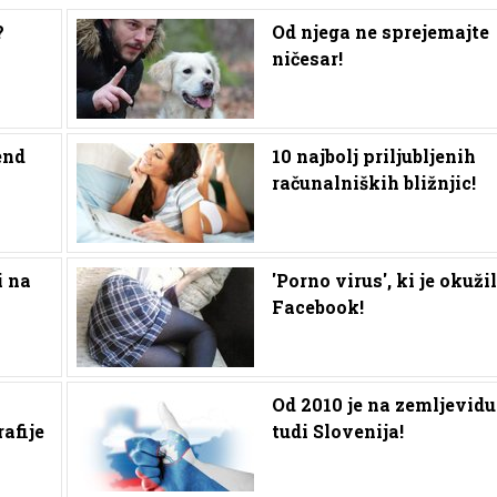
?
Od njega ne sprejemajte
ničesar!
end
10 najbolj priljubljenih
računalniških bližnjic!
i na
'Porno virus', ki je okužil
Facebook!
Od 2010 je na zemljevidu
rafije
tudi Slovenija!