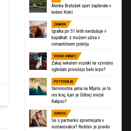
Alenka Bratušek spet zaplavala v
ledeni Kokri
ZABAVA
Igralka pri 51 letih navdušuje v
kopalkah: z možem uživa v
romantičnem poletju
VISOKI OBRATI
Zakaj nekateri vozniki na vzvratno
ogledalo privežejo belo krpo?
POTOVANJA
Skrivnostna jama na Mljetu: je to
res kraj, kjer je Odisej srečal
Kalipso?
ODNOSI
Se s partnerko spreminjata v
sostanovalca? Rešitev je pravilo