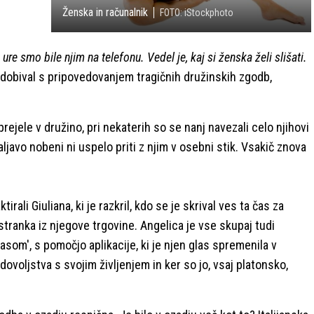
Ženska in računalnik
FOTO: iStockphoto
 ure smo bile njim na telefonu. Vedel je, kaj si ženska želi slišati.
idobival s pripovedovanjem tragičnih družinskih zgodb,
prejele v družino, pri nekaterih so se nanj navezali celo njihovi
javo nobeni ni uspelo priti z njim v osebni stik. Vsakič znova
tirali Giuliana, ki je razkril, kdo se je skrival ves ta čas za
 stranka iz njegove trgovine. Angelica je vse skupaj tudi
lasom', s pomočjo aplikacije, ki je njen glas spremenila v
dovoljstva s svojim življenjem in ker so jo, vsaj platonsko,