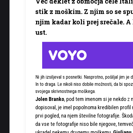
Več deklet z območja cele Itali
stik z moškim. Z njim so se spu
njim kadar koli prej srečale. A
ust.
Ni jih izsiljeval s posnetki. Nasprotno, pošiljal jim je d
In to draga. Le nikoli niso dobile možnosti, da bi spo
svojega skrivnostnega moškega.
Jolen Branko
, pod tem imenom si je nekdo z n
dopisoval, je imel popolnoma kredibilen profil 
prvi pogled, na njem številne fotografije. Škoda
da vse te fotografije niso bile njegove, temveč 
ukradel nekemu drugemu moškemu,
Giulianu