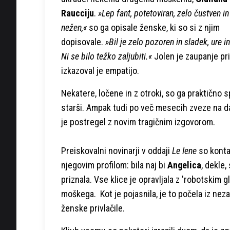
Raucciju
.
»Lep fant, potetoviran, zelo čustven in
nežen,«
so ga opisale ženske, ki so si z njim
dopisovale.
»Bil je zelo pozoren in sladek, ure in
Ni se bilo težko zaljubiti.«
Jolen je zaupanje pr
izkazoval je empatijo.
Nekatere, ločene in z otroki, so ga praktično s
starši. Ampak tudi po več mesecih zveze na dal
je postregel z novim tragičnim izgovorom.
Preiskovalni novinarji v oddaji
Le Iene
so kontak
njegovim profilom: bila naj bi
Angelica
, dekle,
priznala. Vse klice je opravljala z 'robotskim g
moškega. Kot je pojasnila, je to počela iz neza
ženske privlačile.