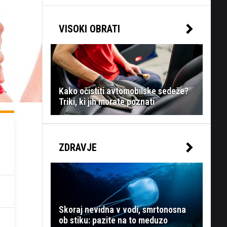
VISOKI OBRATI
Kako očistiti avtomobilske sedeže?
Triki, ki jih morate poznati
ZDRAVJE
Skoraj nevidna v vodi, smrtonosna
ob stiku: pazite na to meduzo