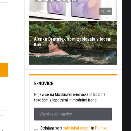
OGLAS
NOVICE
Alenka Bratušek spet zaplavala v ledeni
Kokri
FIT
E-NOVICE
Prijavi se na Moskisvet e-novičke in bodi na
tekočem z lepotnimi in modnimi trendi.
Strinjam se s
splošnimi pogoji
in
Politiko