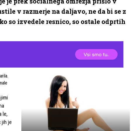
je je prek socialnega omrežja prišlo v
stile v razmerje na daljavo, ne da bi se z
 ko so izvedele resnico, so ostale odprtih
arila.
znale
jimi
na
 le,
jih je