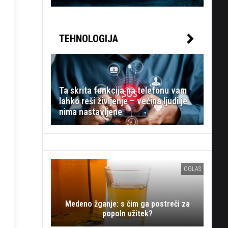
TEHNOLOGIJA
Ta skrita funkcija na telefonu vam
lahko reši življenje – večina ljudi je
nima nastavljene
OGLAS
Medeno žganje: s čim ga postreči za
popoln užitek?