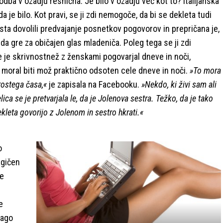
odba v ozadju resnična. Je bilo v ozadju več kot to? Italijanska
da je bilo. Kot pravi, se ji zdi nemogoče, da bi se dekleta tudi
 sta dovolili predvajanje posnetkov pogovorov in prepričana je,
da gre za običajen glas mladeniča. Poleg tega se ji zdi
e je skrivnostnež z ženskami pogovarjal dneve in noči,
i moral biti mož praktično odsoten cele dneve in noči.
»To mora
prostega časa,«
je zapisala na Facebooku.
»Nekdo, ki živi sam ali
ica se je pretvarjala le, da je Jolenova sestra. Težko, da je tako
dekleta govorijo z Jolenom in sestro hkrati.«
o
agičen
je
e
lago