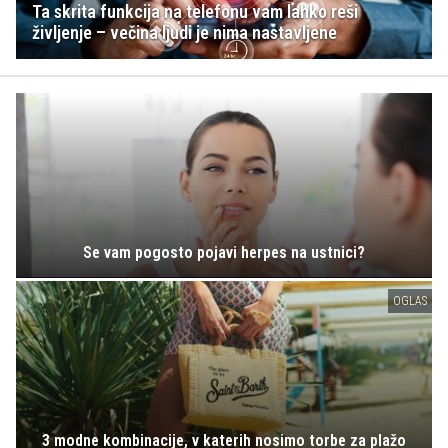
Ta skrita funkcija na telefonu vam lahko reši
življenje – večina ljudi je nima nastavljene
Se vam pogosto pojavi herpes na ustnici?
OGLAS
3 modne kombinacije, v katerih nosimo torbe za plažo