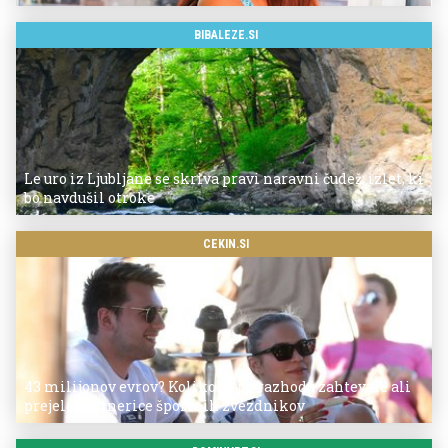
BIBALEZE.SI
Le uro iz Ljubljane se skriva pravi naravni čudež: izlet, ki
bo navdušil otroke
CEKIN.SI
43 milijonov evrov? Koliko so po razhodu zahtevale ali
prejele partnerice športnih zvezdnikov