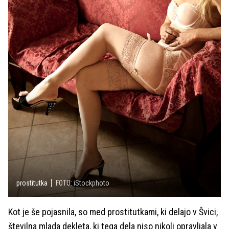
prostitutka
FOTO: iStockphoto
Kot je še pojasnila, so med prostitutkami, ki delajo v Švici,
številna mlada dekleta, ki tega dela niso nikoli opravljala v