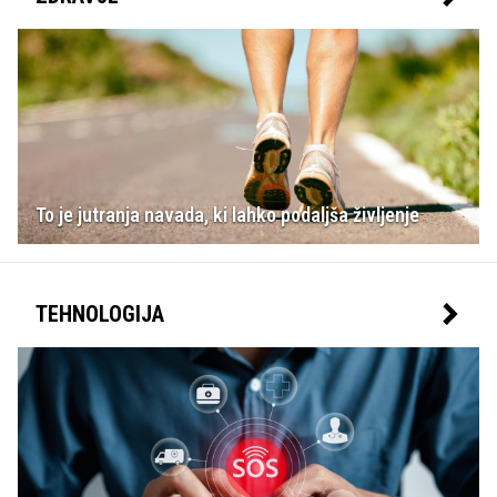
To je jutranja navada, ki lahko podaljša življenje
TEHNOLOGIJA