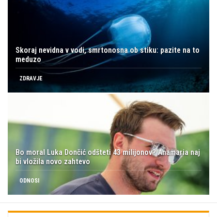
Skoraj nevidna v vodi, smrtonosna ob stiku: pazite na to
meduzo
ZDRAVJE
Bo moral Luka Dončić odšteti 43 milijonov? Anamaria naj
bi vložila novo zahtevo
ODNOSI