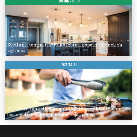
DOMINVRT.SI
Svetla ali temna tla? Kako izbrati popoln odtenek za
vaš dom
VIZITA.SI
Skrivnost lahkotnega poletnega žara, po katerem ne
boste potrebovali popoldanskega spanca