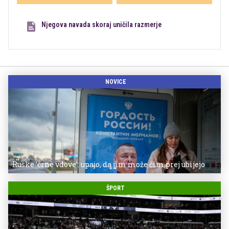
Njegova navada skoraj uničila razmerje
NOVICE
Ruske 'črne vdove': upajo, da jim može čim prej ubijejo
ŠPORT