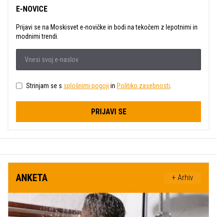
E-NOVICE
Prijavi se na Moskisvet e-novičke in bodi na tekočem z lepotnimi in
modnimi trendi.
Strinjam se s
splošnimi pogoji
in
Politiko zasebnosti
.
PRIJAVI SE
ANKETA
+ Arhiv