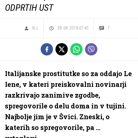
ODPRTIH UST
N.J.
28. 04. 2018 07.45
7
Italijanske prostitutke so za oddajo Le
Iene, v kateri preiskovalni novinarji
razkrivajo zanimive zgodbe,
spregovorile o delu doma in v tujini.
Najbolje jim je v Švici. Zneski, o
katerih so spregovorile, pa ...