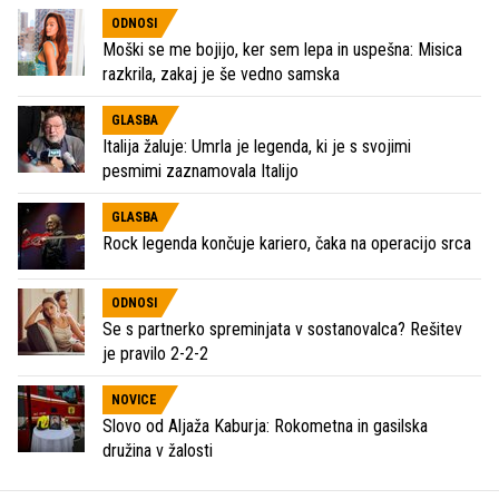
ODNOSI
Moški se me bojijo, ker sem lepa in uspešna: Misica
razkrila, zakaj je še vedno samska
GLASBA
Italija žaluje: Umrla je legenda, ki je s svojimi
pesmimi zaznamovala Italijo
GLASBA
Rock legenda končuje kariero, čaka na operacijo srca
ODNOSI
Se s partnerko spreminjata v sostanovalca? Rešitev
je pravilo 2-2-2
NOVICE
Slovo od Aljaža Kaburja: Rokometna in gasilska
družina v žalosti