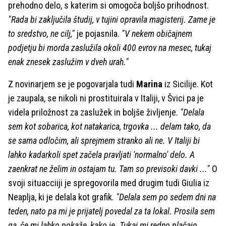
prehodno delo, s katerim si omogoča boljšo prihodnost.
"Rada bi zaključila študij, v tujini opravila magisterij. Zame je
to sredstvo, ne cilj,"
je pojasnila.
"V nekem običajnem
podjetju bi morda zaslužila okoli 400 evrov na mesec, tukaj
enak znesek zaslužim v dveh urah."
Z novinarjem se je pogovarjala tudi
Marina
iz Sicilije. Kot
je zaupala, se nikoli ni prostituirala v Italiji, v Švici pa je
videla priložnost za zaslužek in boljše življenje.
"Delala
sem kot sobarica, kot natakarica, trgovka ... delam tako, da
se sama odločim, ali sprejmem stranko ali ne. V Italiji bi
lahko kadarkoli spet začela pravljati 'normalno' delo. A
zaenkrat ne želim in ostajam tu. Tam so previsoki davki ..."
O
svoji situacciiji je spregovorila med drugim tudi Giulia iz
Neaplja, ki je delala kot grafik.
"Delala sem po sedem dni na
teden, nato pa mi je prijatelj povedal za ta lokal. Prosila sem
ga, če mi lahko pokaže, kako je. Tukaj mi redno plačajo ...