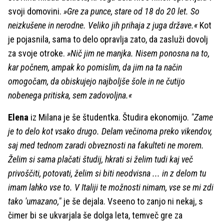
svoji domovini.
»Gre za punce, stare od 18 do 20 let. So
neizkušene in nerodne. Veliko jih prihaja z juga države.«
Kot
je pojasnila, sama to delo opravlja zato, da zasluži dovolj
za svoje otroke.
»Nič jim ne manjka. Nisem ponosna na to,
kar počnem, ampak ko pomislim, da jim na ta način
omogočam, da obiskujejo najboljše šole in ne čutijo
nobenega pritiska, sem zadovoljna.«
Elena
iz Milana je še študentka. Študira ekonomijo.
"Zame
je to delo kot vsako drugo. Delam večinoma preko vikendov,
saj med tednom zaradi obveznosti na fakulteti ne morem.
Želim si sama plačati študij, hkrati si želim tudi kaj več
privoščiti, potovati, želim si biti neodvisna ... in z delom tu
imam lahko vse to. V Italiji te možnosti nimam, vse se mi zdi
tako 'umazano,"
je še dejala. Vseeno to zanjo ni nekaj, s
čimer bi se ukvarjala še dolga leta, temveč gre za