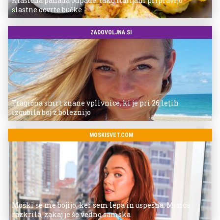
Klasična panada odpade: tako Italijani pripravijo
slastne ocvrte bučke
ZADOVOLJNA.SI
Tragična smrt znane vplivnice, ki je pri 26 letih
izgubila boj z boleznijo
MOSKISVET.COM
Moški se me bojijo, ker sem lepa in uspešna: Misica
razkrila, zakaj je še vedno samska