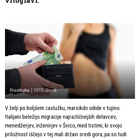
vrtoglavi.
Prostitutka
FOTO: iStock
V želji po boljšem zaslužku, marsikdo odide v tujino.
Italijani beležijo migracije najrazličnejših delavcev,
menedžerjev, inženirjev v Švico, med tistimi, ki svojo
priložnost iščejo v tej mali državi sredi gora, pa so tudi