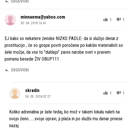
ODGOVORI
minnaema@yahoo.com
1
1
30. 04. 2018 16.41
EJ kako so nekatere ženske NIZKO PADLE- da si služijo denar.z
prostitucijo , če so gospe povrh poročene po kakšni materialisti so
šele možje, da vse to "duldajo" zares narobe svet v pravem
pomenu besede ŽIV OBUP111
ODGOVORI
skradin
1
1
04. 05. 2018 07.27
Koliko adrenalina je šele tedaj, ko mož v takem lokalu naleti na
svojo ženo.......svoje opravi, ji plača in po službi mu denar prnese
nazaj.