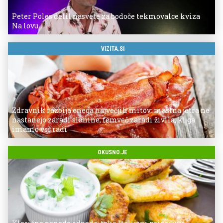
Peter Poles delil nasvete za bodoče tekmovalce kviza
Na lovu
VIZITA.SI
Zdravnik razbija enega največjih mitov: mastna jetra ne
nastanejo zaradi slanine, temveč zaradi živila, ki ga
imamo vsi radi
OKUSNO.JE