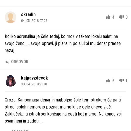
skradin
4
0
04. 05. 2018 07.27
Koliko adrenalina je šele tedaj, ko mož v takem lokalu naleti na
svojo ženo.......svoje opravi, ji plača in po službi mu denar prnese
nazaj.
ODGOVORI
kajpavzdevek
6
1
30. 04. 2018 21.01
Groza. Kaj pomaga denar in najboljše šole tem otrokom če pa ti
otroci sploh nemorejo poznat mame ki se cele dneve vlači.
Zaključek....ti isti otroci končajo na cesti kot mame. Na koncu vsi
osamljeni in zadeti ....