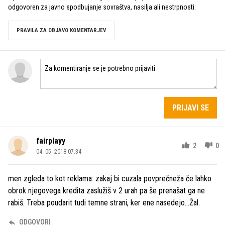
odgovoren za javno spodbujanje sovraštva, nasilja ali nestrpnosti.
PRAVILA ZA OBJAVO KOMENTARJEV
PRIJAVI SE
fairplayy
2
0
04. 05. 2018 07.34
men zgleda to kot reklama: zakaj bi cuzala povprečneža če lahko
obrok njegovega kredita zaslužiš v 2 urah pa še prenašat ga ne
rabiš. Treba poudarit tudi temne strani, ker ene nasedejo...Žal.
ODGOVORI