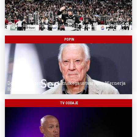
Velika čast: Kingsi bodo upokojili Kopitarjevo številko 11
POPIN
Donostia za nemškega filmskega ustvarjalca Wernerja
Herzoga
TV ODDAJE