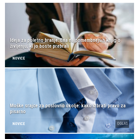
Ideja za poletno branje: Ena najpomembnejših knjig o
življenju, ki jo boste prebrali
NOVICE
Moške srajce za poslovno okolje: kako izbrati pravo za
pisarno
OGLAS
NOVICE