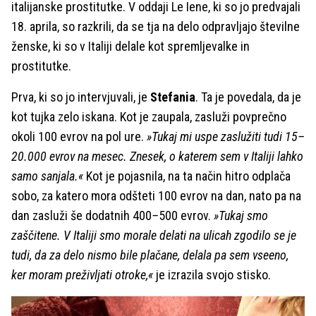
italijanske prostitutke. V oddaji Le Iene, ki so jo predvajali
18. aprila, so razkrili, da se tja na delo odpravljajo številne
ženske, ki so v Italiji delale kot spremljevalke in
prostitutke.
Prva, ki so jo intervjuvali, je
Stefania
. Ta je povedala, da je
kot tujka zelo iskana. Kot je zaupala, zasluži povprečno
okoli 100 evrov na pol ure.
»Tukaj mi uspe zaslužiti tudi 15–
20.000 evrov na mesec. Znesek, o katerem sem v Italiji lahko
samo sanjala.«
Kot je pojasnila, na ta način hitro odplača
sobo, za katero mora odšteti 100 evrov na dan, nato pa na
dan zasluži še dodatnih 400
–
500 evrov.
»Tukaj smo
zaščitene. V Italiji smo morale delati na ulicah zgodilo se je
tudi, da za delo nismo bile plačane, delala pa sem vseeno,
ker moram preživljati otroke,«
je izrazila svojo stisko.