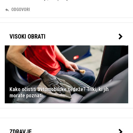
ODGOVORI
VISOKI OBRATI
Kako očistiti avtomobilske sedeže? Triki, ki jih
morate poznati
ZDRAVJE