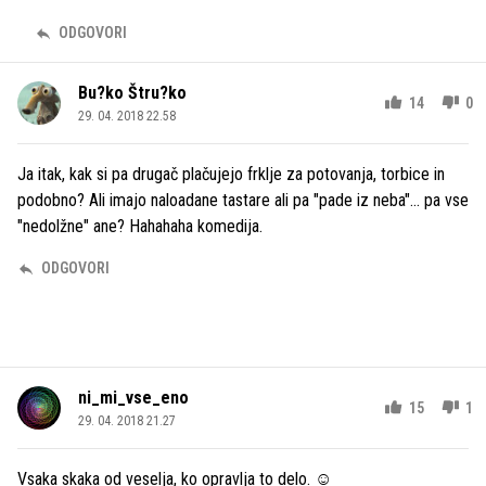
ODGOVORI
Bu?ko Štru?ko
14
0
29. 04. 2018 22.58
Ja itak, kak si pa drugač plačujejo frklje za potovanja, torbice in
podobno? Ali imajo naloadane tastare ali pa "pade iz neba"... pa vse
"nedolžne" ane? Hahahaha komedija.
ODGOVORI
ni_mi_vse_eno
15
1
29. 04. 2018 21.27
Vsaka skaka od veselja, ko opravlja to delo. ☺