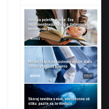
Ideja za poletno branje: Ena
najpomembnejših knjig o življenju, ki jo
boste prebrali
NOVICE
Moške srajce za poslovno okolje: kako
izbrati pravo za pisarno
OGLAS
NOVICE
Skoraj nevidna v vodi, smrtonosna ob
stiku: pazite na to meduzo