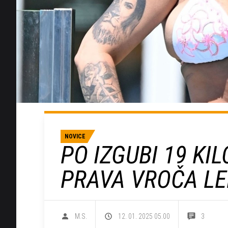
NOVICE
PO IZGUBI 19 K
PRAVA VROČA LE
M.S.
12. 01. 2025 05.00
3