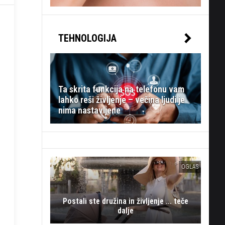
TEHNOLOGIJA
Ta skrita funkcija na telefonu vam
lahko reši življenje – večina ljudi je
nima nastavljene
OGLAS
Postali ste družina in življenje ... teče
dalje