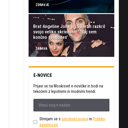
ZDRAVJE
Brat Angeline Jolie pri 53 letih razkril
svojo veliko skrivnost: 'Zdaj sem
končno svoboden'
ZABAVA
E-NOVICE
Prijavi se na Moskisvet e-novičke in bodi na
tekočem z lepotnimi in modnimi trendi.
Strinjam se s
splošnimi pogoji
in
Politiko
zasebnosti
.