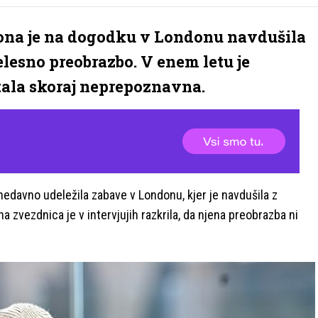
ona je na dogodku v Londonu navdušila
elesno preobrazbo. V enem letu je
tala skoraj neprepoznavna.
nedavno udeležila zabave v Londonu, kjer je navdušila z
a zvezdnica je v intervjujih razkrila, da njena preobrazba ni