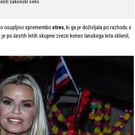
činiti zakonski seks
jeno osupljivo spremembo
stres
, ki ga je doživljala po razhodu s
r je po šestih letih skupne zveze konec lanskega leta sklenil,