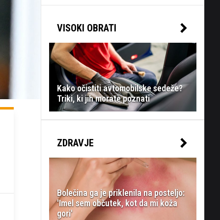
VISOKI OBRATI
Kako očistiti avtomobilske sedeže?
Triki, ki jih morate poznati
ZDRAVJE
Bolečina ga je priklenila na posteljo:
'Imel sem občutek, kot da mi koža
gori'