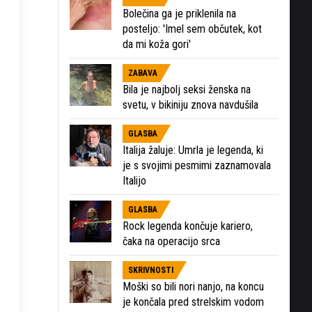
Bolečina ga je priklenila na
posteljo: 'Imel sem občutek, kot
da mi koža gori'
ZABAVA
Bila je najbolj seksi ženska na
svetu, v bikiniju znova navdušila
GLASBA
Italija žaluje: Umrla je legenda, ki
je s svojimi pesmimi zaznamovala
Italijo
GLASBA
Rock legenda končuje kariero,
čaka na operacijo srca
SKRIVNOSTI
Moški so bili nori nanjo, na koncu
je končala pred strelskim vodom