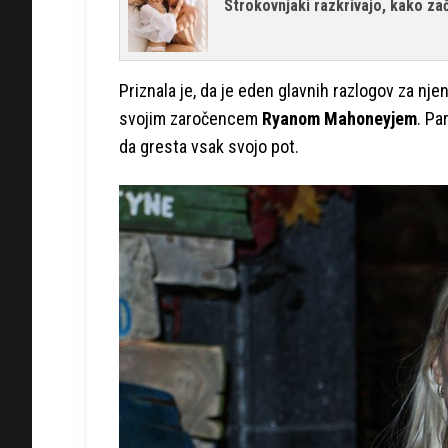
Strokovnjaki razkrivajo, kako za
Priznala je, da je eden glavnih razlogov za n
svojim zaročencem
Ryanom Mahoneyjem
. Pa
da gresta vsak svojo pot.