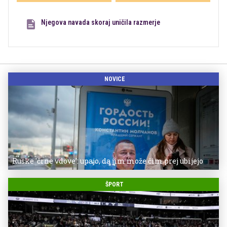
Njegova navada skoraj uničila razmerje
NOVICE
Ruske 'črne vdove': upajo, da jim može čim prej ubijejo
ŠPORT