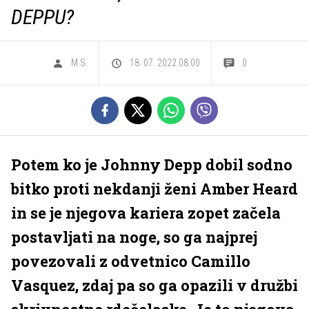
DEPPU?
M.S.
18. 07. 2022 08.00
0
Potem ko je Johnny Depp dobil sodno
bitko proti nekdanji ženi Amber Heard
in se je njegova kariera zopet začela
postavljati na noge, so ga najprej
povezovali z odvetnico Camillo
Vasquez, zdaj pa so ga opazili v družbi