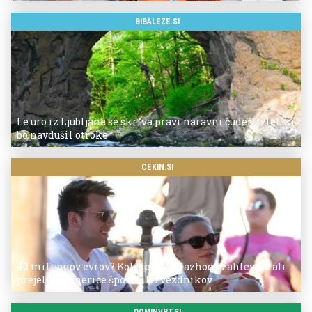
BIBALEZE.SI
Le uro iz Ljubljane se skriva pravi naravni čudež: izlet, ki
bo navdušil otroke
CEKIN.SI
43 milijonov evrov? Koliko so po razhodu zahtevale ali
prejele partnerice športnih zvezdnikov