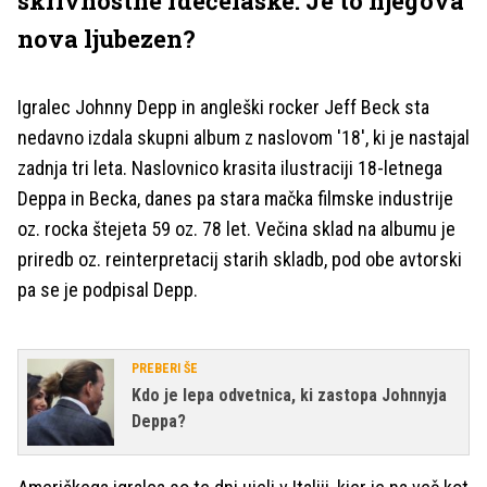
skrivnostne rdečelaske. Je to njegova
nova ljubezen?
Igralec Johnny Depp in angleški rocker Jeff Beck sta
nedavno izdala skupni album z naslovom '18', ki je nastajal
zadnja tri leta. Naslovnico krasita ilustraciji 18-letnega
Deppa in Becka, danes pa stara mačka filmske industrije
oz. rocka štejeta 59 oz. 78 let. Večina sklad na albumu je
priredb oz. reinterpretacij starih skladb, pod obe avtorski
pa se je podpisal Depp.
PREBERI ŠE
Kdo je lepa odvetnica, ki zastopa Johnnyja
Deppa?