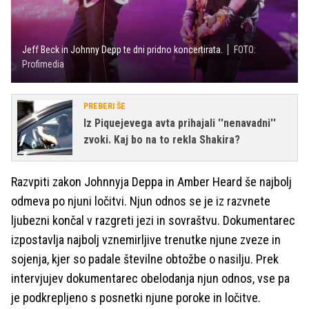
Jeff Beck in Johnny Depp te dni pridno koncertirata.
FOTO:
Profimedia
PREBERI ŠE
Iz Piquejevega avta prihajali ''nenavadni''
zvoki. Kaj bo na to rekla Shakira?
Razvpiti zakon Johnnyja Deppa in Amber Heard še najbolj
odmeva po njuni ločitvi. Njun odnos se je iz razvnete
ljubezni končal v razgreti jezi in sovraštvu. Dokumentarec
izpostavlja najbolj vznemirljive trenutke njune zveze in
sojenja, kjer so padale številne obtožbe o nasilju. Prek
intervjujev dokumentarec obelodanja njun odnos, vse pa
je podkrepljeno s posnetki njune poroke in ločitve.