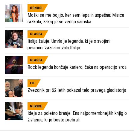
ODNOSI
Moški se me bojijo, ker sem lepa in uspešna: Misica
razkrila, zakaj je še vedno samska
GLASBA
Italija žaluje: Umrla je legenda, ki je s svojimi
pesmimi zaznamovala Italijo
GLASBA
Rock legenda končuje kariero, čaka na operacijo srca
FIT
Zvezdnik pri 62 letih pokazal telo pravega gladiatorja
NOVICE
Ideja za poletno branje: Ena najpomembnejših knjig o
življenju, ki jo boste prebrali