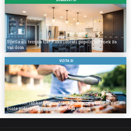
DOMINVRT.SI
Svetla ali temna tla? Kako izbrati popoln odtenek za
vaš dom
VIZITA.SI
Skrivnost lahkotnega poletnega žara, po katerem ne
boste potrebovali popoldanskega spanca