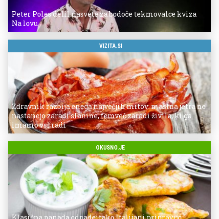
Peter Poles delil nasvete za bodoče tekmovalce kviza
Na lovu
VIZITA.SI
Zdravnik razbija enega največjih mitov: mastna jetra ne
nastanejo zaradi slanine, temveč zaradi živila, ki ga
imamo vsi radi
OKUSNO.JE
Klasična panada odpade: tako Italijani pripravijo