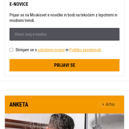
E-NOVICE
Prijavi se na Moskisvet e-novičke in bodi na tekočem z lepotnimi in
modnimi trendi.
Strinjam se s
splošnimi pogoji
in
Politiko zasebnosti
.
PRIJAVI SE
ANKETA
+ Arhiv