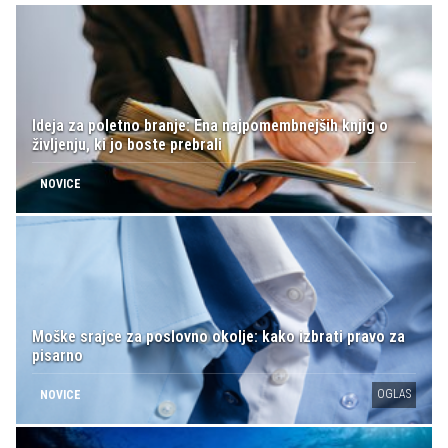
Ideja za poletno branje: Ena najpomembnejših knjig o
življenju, ki jo boste prebrali
NOVICE
Moške srajce za poslovno okolje: kako izbrati pravo za
pisarno
OGLAS
NOVICE