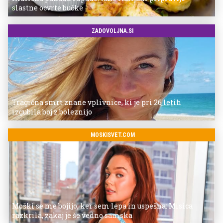
slastne ocvrte bučke
ZADOVOLJNA.SI
Tragična smrt znane vplivnice, ki je pri 26 letih
izgubila boj z boleznijo
MOSKISVET.COM
Moški se me bojijo, ker sem lepa in uspešna: Misica
razkrila, zakaj je še vedno samska