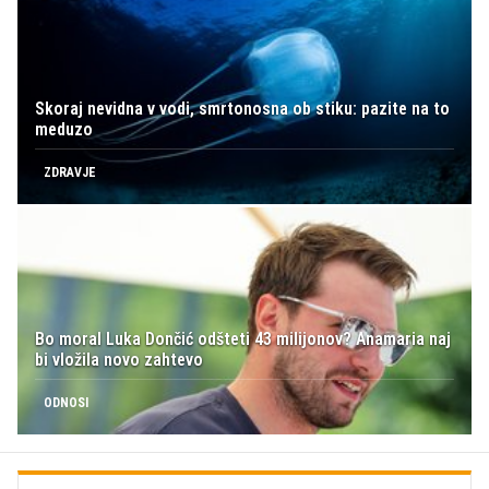
Skoraj nevidna v vodi, smrtonosna ob stiku: pazite na to
meduzo
ZDRAVJE
Bo moral Luka Dončić odšteti 43 milijonov? Anamaria naj
bi vložila novo zahtevo
ODNOSI