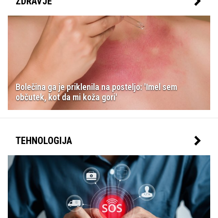
ZDRAVJE
Bolečina ga je priklenila na posteljo: 'Imel sem
občutek, kot da mi koža gori'
TEHNOLOGIJA