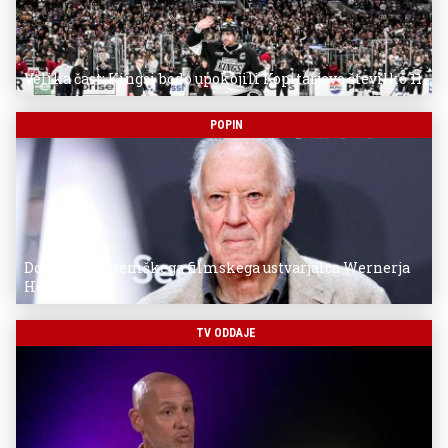
Velika čast: Kingsi bodo upokojili Kopitarjevo številko 11
POPIN
Donostia za nemškega filmskega ustvarjalca Wernerja
Herzoga
TV ODDAJE