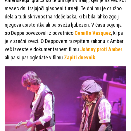
Ameriškega igralca so te dni ujeli v Italiji, kjer je na več kot
mesec dni trajajoči glasbeni turneji. Te dni mu je družbo
delala tudi skrivnostna rdečelaska, ki bi bila lahko zgolj
njegova asistentka ali pa sveža ljubezen. V času sojenja
so Deppa povezovali z odvetnico
Camillo Vasquez
, ki pa
je v srečni zvezi. O Deppovem razvpitem zakonu z Amber
več izveste v dokumentarnem filmu
Johnny proti Amber
ali pa si par ogledate v filmu
Zapiti dnevnik
.