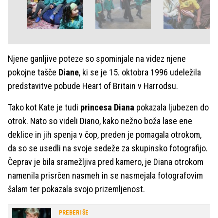
Njene ganljive poteze so spominjale na videz njene
pokojne tašče
Diane
, ki se je 15. oktobra 1996 udeležila
predstavitve pobude Heart of Britain v Harrodsu.
Tako kot Kate je tudi
princesa Diana
pokazala ljubezen do
otrok. Nato so videli Diano, kako nežno boža lase ene
deklice in jih spenja v čop, preden je pomagala otrokom,
da so se usedli na svoje sedeže za skupinsko fotografijo.
Čeprav je bila sramežljiva pred kamero, je Diana otrokom
namenila prisrčen nasmeh in se nasmejala fotografovim
šalam ter pokazala svojo prizemljenost.
PREBERI ŠE