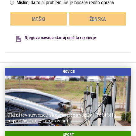
Mislim, da to ni problem, če je brisača redno oprana
MOŠKI
ŽENSKA
Njegova navada skoraj uničila razmerje
NOVICE
Ukinitev subvencij za električna vozila? 'To bi bilo
najslabše, kar se lahko zgodi'
ŠPORT