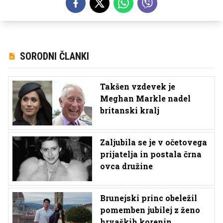
SORODNI ČLANKI
Takšen vzdevek je
Meghan Markle nadel
britanski kralj
Zaljubila se je v očetovega
prijatelja in postala črna
ovca družine
Brunejski princ obeležil
pomemben jubilej z ženo
hrvaških korenin