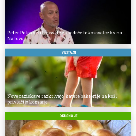
Peter Poles delil nasvete za bodoče tekmovalce kviza
Na lovu
VIZITA.SI
Nove raziskave razkrivajo, katere bakterije na koži
privlačijo komarje
OKUSNO.JE