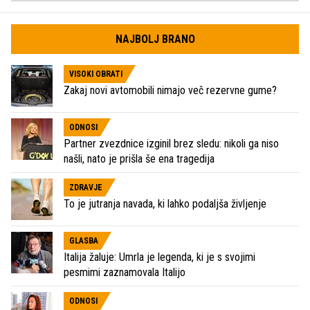
NAJBOLJ BRANO
VISOKI OBRATI
Zakaj novi avtomobili nimajo več rezervne gume?
ODNOSI
Partner zvezdnice izginil brez sledu: nikoli ga niso
našli, nato je prišla še ena tragedija
ZDRAVJE
To je jutranja navada, ki lahko podaljša življenje
GLASBA
Italija žaluje: Umrla je legenda, ki je s svojimi
pesmimi zaznamovala Italijo
ODNOSI