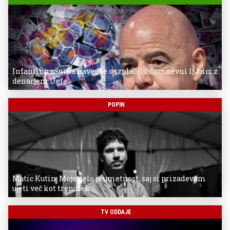
Infantino zanika navedbe o izplačilu domnevni ljubici z
denarjem Uefe
POPIN
Matic Kutin: Moje delo je umetnost, saj si prizadevam
ujeti več kot trenutek
TV ODDAJE