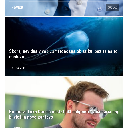
OGLAS
NOVICE
Skoraj nevidna v vodi, smrtonosna ob stiku: pazite na to
meduzo
ZDRAVJE
Bo moral Luka Dončić odšteti 43 milijonov? Anamaria naj
bi vložila novo zahtevo