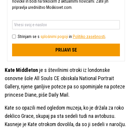
novičke in bodi na tekočem z aktualnimi novicami. Zate jih
pripravlja uredništvo Moškisvet.com.
Strinjam se s
splošnimi pogoji
in
Politiko zasebnosti
.
PRIJAVI SE
Kate Middleton
je s številnimi otroki iz londonske
osnovne šole All Souls CE obiskala National Portrait
Gallery, njene ganljive poteze pa so spominjale na poteze
princese Diane, piše Daily Mail.
Kate so opazili med ogledom muzeja, ko je držala za roko
deklico Grace, skupaj pa sta sedeli tudi na avtobusu.
Kasneje je Kate otrokom dovolila, da so ji sedeli v naročju.