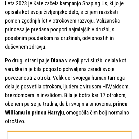
Leta 2023 je Kate začela kampanjo Shaping Us, ki jo je
opisala kot svoje življenjsko delo, s ciljem raziskati
pomen zgodnjih let v otrokovem razvoju. Valižanska
princesa je predana podpori najmlajših v družbi, s
posebnim poudarkom na družinah, odvisnostih in
duševnem zdravju.
Po drugi strani pa je
Diana
v svoji prvi službi delala kot
varuška in je bila pogosto pohvaljena zaradi svoje
povezanosti z otroki. Velik del svojega humanitarnega
dela je posvetila otrokom, ljudem z virusom HIV/aidsom,
brezdomcem in invalidom. Bila je botra kar 17 otrokom,
obenem pa se je trudila, da bi svojima sinovoma,
princu
Williamu in princu Harryju
, omogočila čim bolj normalno
otroštvo.