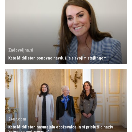
Zadovoljna.si
Kate Middleton ponovno navdušila s svojim stajlingom
24ur.com
Kate Middleton nasmejala oboževalce in si prislužila naziv
'princesa podrsavanja'