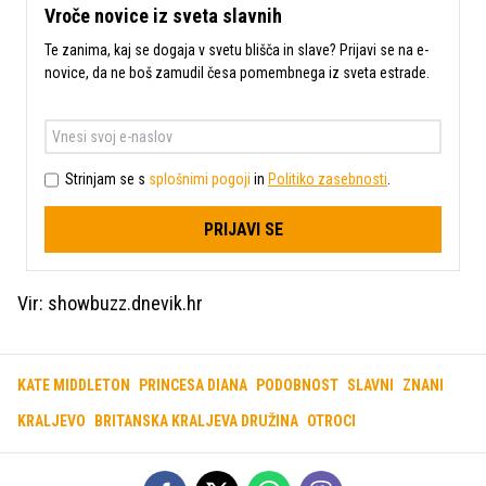
Vroče novice iz sveta slavnih
Te zanima, kaj se dogaja v svetu blišča in slave? Prijavi se na e-
novice, da ne boš zamudil česa pomembnega iz sveta estrade.
Strinjam se s
splošnimi pogoji
in
Politiko zasebnosti
.
PRIJAVI SE
Vir: showbuzz.dnevik.hr
KATE MIDDLETON
PRINCESA DIANA
PODOBNOST
SLAVNI
ZNANI
KRALJEVO
BRITANSKA KRALJEVA DRUŽINA
OTROCI