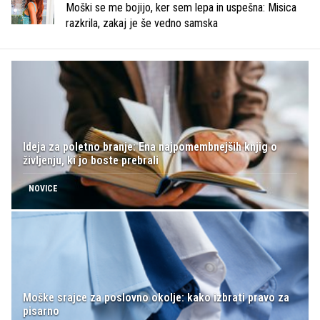
Moški se me bojijo, ker sem lepa in uspešna: Misica
razkrila, zakaj je še vedno samska
Ideja za poletno branje: Ena najpomembnejših knjig o
življenju, ki jo boste prebrali
NOVICE
Moške srajce za poslovno okolje: kako izbrati pravo za
pisarno