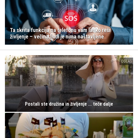
Ta skrita funkcija na telefonu vam lahko reši
življenje – večina ljudi je nima nastavljene
OGLAS
Postali ste družina in življenje ... teče dalje