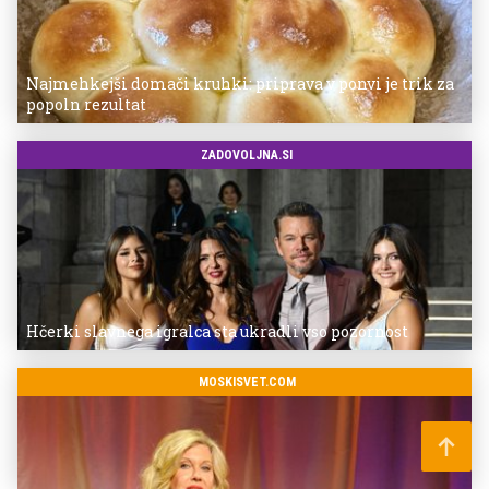
Najmehkejši domači kruhki: priprava v ponvi je trik za
popoln rezultat
ZADOVOLJNA.SI
Hčerki slavnega igralca sta ukradli vso pozornost
MOSKISVET.COM