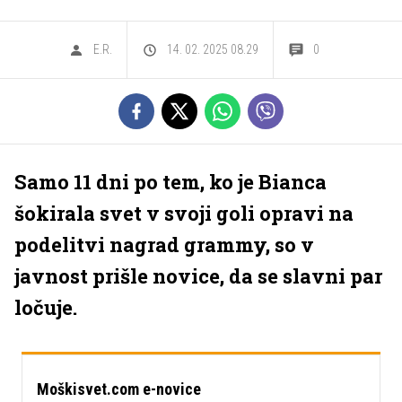
E.R.
14. 02. 2025 08.29
0
Samo 11 dni po tem, ko je Bianca
šokirala svet v svoji goli opravi na
podelitvi nagrad grammy, so v
javnost prišle novice, da se slavni par
ločuje.
Moškisvet.com e-novice