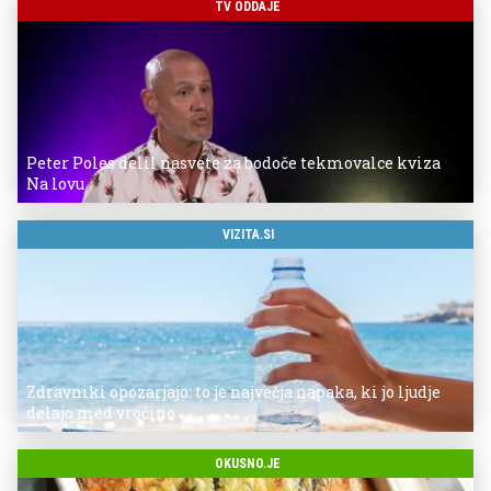
TV ODDAJE
Peter Poles delil nasvete za bodoče tekmovalce kviza
Na lovu
VIZITA.SI
Zdravniki opozarjajo: to je največja napaka, ki jo ljudje
delajo med vročino
OKUSNO.JE