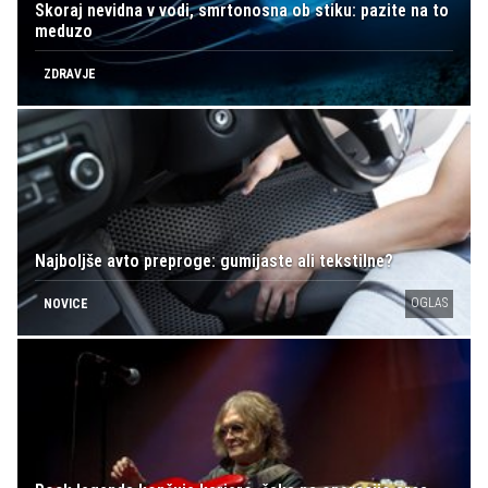
Skoraj nevidna v vodi, smrtonosna ob stiku: pazite na to
meduzo
ZDRAVJE
Najboljše avto preproge: gumijaste ali tekstilne?
OGLAS
NOVICE