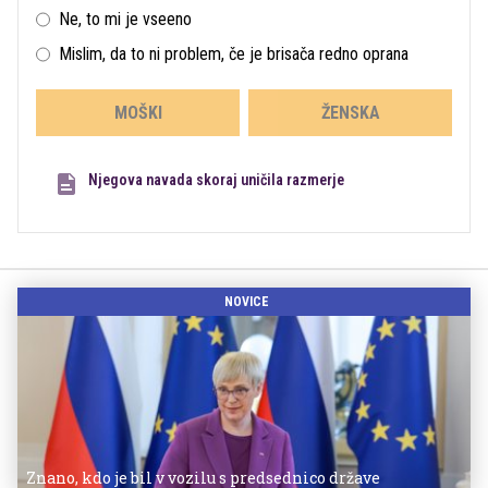
Ne, to mi je vseeno
Mislim, da to ni problem, če je brisača redno oprana
MOŠKI
ŽENSKA
Njegova navada skoraj uničila razmerje
NOVICE
Znano, kdo je bil v vozilu s predsednico države