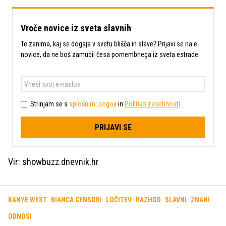
Vroče novice iz sveta slavnih
Te zanima, kaj se dogaja v svetu blišča in slave? Prijavi se na e-
novice, da ne boš zamudil česa pomembnega iz sveta estrade.
Strinjam se s
splošnimi pogoji
in
Politiko zasebnosti
.
PRIJAVI SE
Vir: showbuzz.dnevnik.hr
KANYE WEST
BIANCA CENSORI
LOČITEV
RAZHOD
SLAVNI
ZNANI
ODNOSI