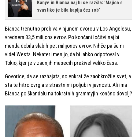
Kanye in Bianca naj bi se razšla: 'Majica s
svastiko je bila kaplja čez rob'
Bianca trenutno prebiva v njunem dvorcu v Los Angelesu,
vrednem 33,5 milijona evrov. Po končani ločitvi naj bi
menda dobila slabih pet milijonov evrov. Nihče pa še ni
videl Westa. Nekateri menijo, da bi lahko odpotoval v
Tokio, kjer je v zadnjih mesecih preživel veliko časa.
Govorice, da se razhajata, so enkrat že zaobkrožile svet, a
sta te hitro ovrgla s strastnimi poljubi v javnosti. Ali ima
Bianca po škandalu na tokratnih grammyjih končno dovolj?