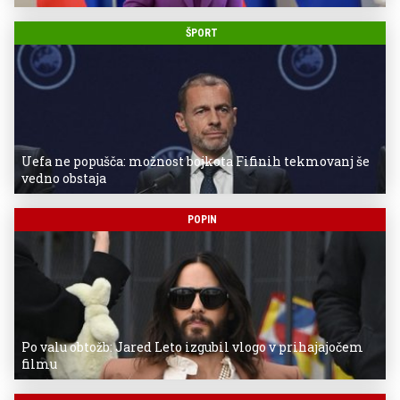
ŠPORT
Uefa ne popušča: možnost bojkota Fifinih tekmovanj še
vedno obstaja
POPIN
Po valu obtožb: Jared Leto izgubil vlogo v prihajajočem
filmu