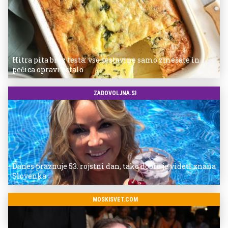
Hitra pita brez testa: vse sestavine samo zmešate in
pečica opravi ostalo
ZADOVOLJNA.SI
Danes praznuje 53. rojstni dan, tako dobro je videti znana
Slovenka
MOSKISVET.COM