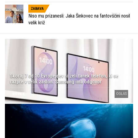
ZABAVA
Niso mu prizanesli: Jaka Šinkovec na fantovščini nosil
velik križ
Skoraj 7 od 10 Evropejcev si želi tanek telefon, ki se
razpre v velik zaslon: Samsung ima odgovor
OGLAS
NOVICE