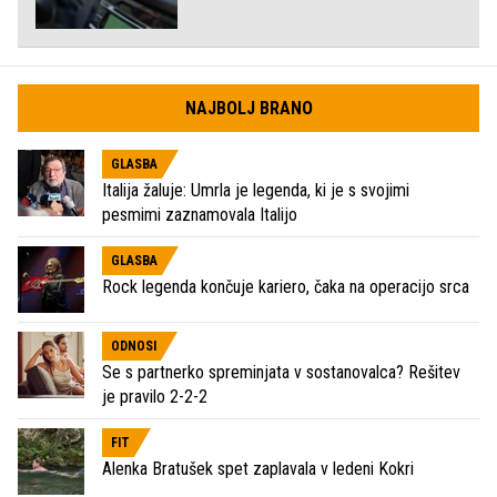
NAJBOLJ BRANO
GLASBA
Italija žaluje: Umrla je legenda, ki je s svojimi
pesmimi zaznamovala Italijo
GLASBA
Rock legenda končuje kariero, čaka na operacijo srca
ODNOSI
Se s partnerko spreminjata v sostanovalca? Rešitev
je pravilo 2-2-2
FIT
Alenka Bratušek spet zaplavala v ledeni Kokri