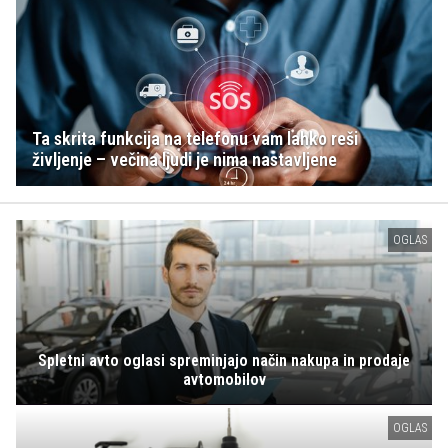
Ta skrita funkcija na telefonu vam lahko reši
življenje – večina ljudi je nima nastavljene
OGLAS
Spletni avto oglasi spreminjajo način nakupa in prodaje
avtomobilov
OGLAS