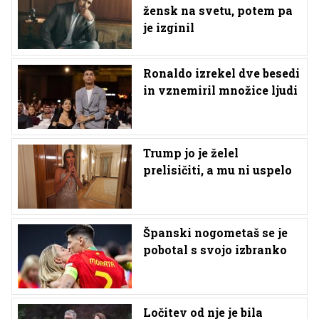
žensk na svetu, potem pa
je izginil
Ronaldo izrekel dve besedi
in vznemiril množice ljudi
Trump jo je želel
prelisičiti, a mu ni uspelo
Španski nogometaš se je
pobotal s svojo izbranko
Ločitev od nje je bila