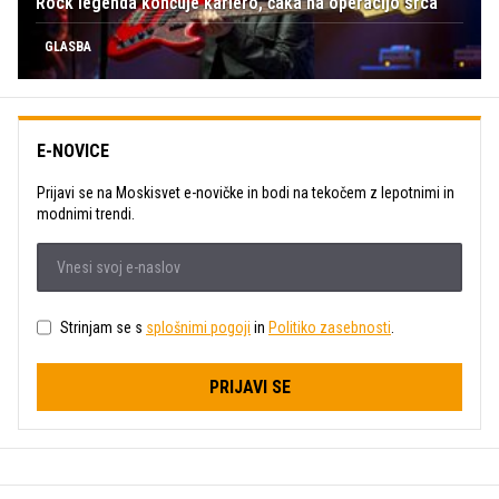
Rock legenda končuje kariero, čaka na operacijo srca
GLASBA
E-NOVICE
Prijavi se na Moskisvet e-novičke in bodi na tekočem z lepotnimi in
modnimi trendi.
Strinjam se s
splošnimi pogoji
in
Politiko zasebnosti
.
PRIJAVI SE