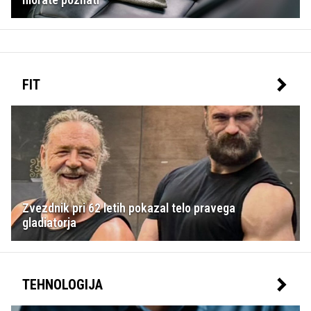
FIT
Zvezdnik pri 62 letih pokazal telo pravega
gladiatorja
TEHNOLOGIJA